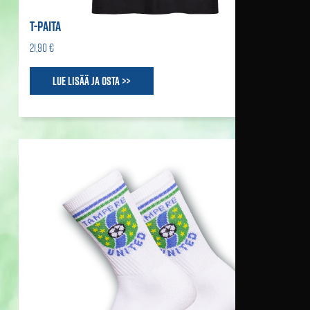
T-PAITA
21,90 €
Lue lisää ja osta >>