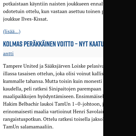
potkaistaan käyntiin naisten joukkueen ennalta kauden
odotetuin ottelu, kun vastaan asettuu toinen puhtaan pelin
joukkue Ilves-Kissat.
(lisää…)
KOLMAS PERÄKKÄINEN VOITTO – NYT KAATUI LOISKE
antti
Tampere United ja Sääksjärven Loiske pelasivat Pyynikin
illassa tasaisen ottelun, joka olisi voinut kallistua
kummalle tahansa. Mutta toisin kuin monesti tällä
kaudella, peli ratkesi Sinipaitojen parempaan
maalipaikkojen hyödyntämiseen. Ensimmäisellä jaksolla
Hakim Belbachir laukoi TamUn 1–0-johtoon, ja jälleen
erinomaisesti maalia vartioinut Henri Savolainen torjui
rangaistuspotkun. Ottelu ratkesi toisella jaksolla kahteen
TamUn salamamaaliin.