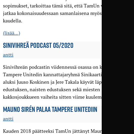
sopimukset, tarkoittaa tämä sitä, että TamUn valmennus
jatkaa kokonaisuudessaan samanlaisena myös tulevalla
kaudella.
(lisää…)
SINIVIHREÄ PODCAST 05/2020
antti
Sinivihreän podcastin viidennessä osassa on käsittelyssä
Tampere Unitedin kannattajaryhmä Sinikaarti. Podcastin
aluksi Juuso Koskinen ja Jere Takala käyvät läpi miesten
edustuksen, naisten edustuksen sekä miesten
kakkosjoukkueen vaiheita sitten viime kuuleman.
(lisää…)
MAUNO SIRÉN PALAA TAMPERE UNITEDIIN
antti
Kauden 2018 päätteeksi TamUn jättänyt Mauno Sirén tekee