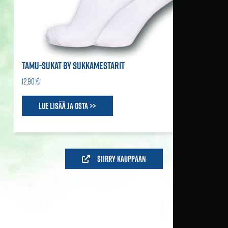
TAMU-SUKAT BY SUKKAMESTARIT
12,90 €
Lue lisää ja osta >>
Siirry kauppaan