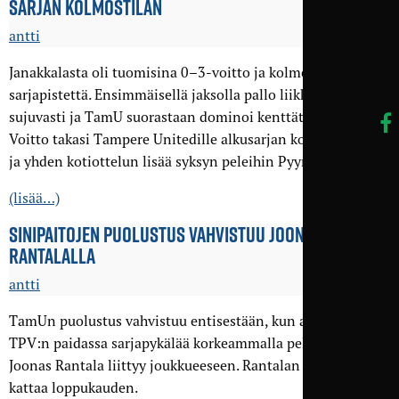
SARJAN KOLMOSTILAN
antti
Janakkalasta oli tuomisina 0–3-voitto ja kolme
sarjapistettä. Ensimmäisellä jaksolla pallo liikkui kauniin
sujuvasti ja TamU suorastaan dominoi kenttätapahtumia.
Voitto takasi Tampere Unitedille alkusarjan kolmospaikan
ja yhden kotiottelun lisää syksyn peleihin Pyynikille.
(lisää…)
SINIPAITOJEN PUOLUSTUS VAHVISTUU JOONAS
RANTALALLA
antti
TamUn puolustus vahvistuu entisestään, kun alkukauden
TPV:n paidassa sarjapykälää korkeammalla pelannut
Joonas Rantala liittyy joukkueeseen. Rantalan sopimus
kattaa loppukauden.