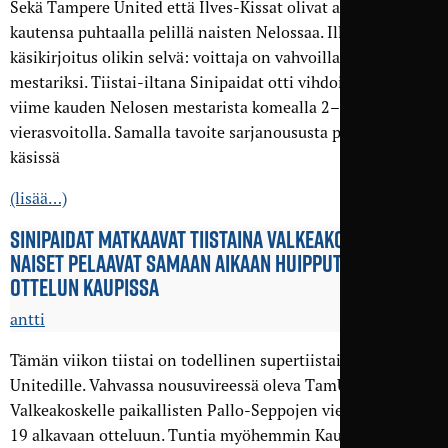
Sekä Tampere United että Ilves-Kissat olivat aloittaneet
kautensa puhtaalla pelillä naisten Nelossaa. Illan
käsikirjoitus olikin selvä: voittaja on vahvoilla sarjan
mestariksi. Tiistai-iltana Sinipaidat otti vihdoin revanssin
viime kauden Nelosen mestarista komealla 2–4-
vierasvoitolla. Samalla tavoite sarjanoususta pysyi omissa
käsissä
(lisää…)
SINIPAIDAT MATKAAVAT TIISTAINA VALKEA­KOSKELLE –
NAISET PELAAVAT SAMAAN AIKAAN HUIPPU­TÄRKEÄN
OTTELUN KAUPISSA
antti
Tämän viikon tiistai on todellinen supertiistai Tampere
Unitedille. Vahvassa nousuvireessä oleva TamU matkaa
Valkeakoskelle paikallisten Pallo-Seppojen vieraaksi kello
19 alkavaan otteluun. Tuntia myöhemmin Kaupissa