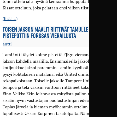
toimi ottelu silti hyvänä kenraalina huipputärkeään Ilves-
Kissat otteluun, joka pelataan ensi viikon tiistaina 11.8.
(lisää…)
TOISEN JAKSON MAALIT RIITTIVÄT TAMULLE TÄYTEEN
PISTE­POTTIIN FORSSAN VIERAILUSTA
antti
TamU otti täydet kolme pistettä FJK;n vieraana toisen
jakson kahdella maalilla. Ensimmäisellä jaksolla
kotijoukkue jaksoi paremmin TamUn kyydissä, kun tempo
pysyi kohtalaisen matalana, eikä United onnistunut
tekopaikoistaan. Toiselle jaksolle Tampere United nosti
tempoa ja teki väkisin voittoon riittäneet kaksi maalia.
Eino-Veikko Ekin loistavasta esityöstä pallon namutteli
sisään hyvin vastustajan puolustuslinjan edessä operoinut
Topias Järvelä ja hieman myöhemmin ottelun paketoi
lopullisesti Oskari Korpinen takatolpalta. Näin Tampere