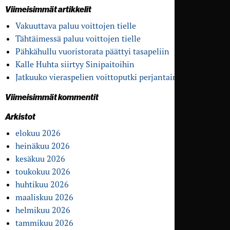
Viimeisimmät artikkelit
Vakuuttava paluu voittojen tielle
Tähtäimessä paluu voittojen tielle
Pähkähullu vuoristo­rata päättyi tasapeliin
Kalle Huhta siirtyy Sinipaitoihin
Jatkuuko vieras­pelien voitto­putki perjantaina?
Viimeisimmät kommentit
Arkistot
elokuu 2026
heinäkuu 2026
kesäkuu 2026
toukokuu 2026
huhtikuu 2026
maaliskuu 2026
helmikuu 2026
tammikuu 2026