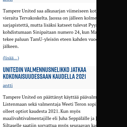
Tampere United saa alkusarjan viimeiseen kotiotteluunsa
vieraita Tervakoskelta. Jaossa on jälleen kolme tärkeää
sarjapistettä, mutta lisäksi katseet tulevat Pyynikin illassa
kohdistumaan Sinipaitaan numero 24, kun Mauno Sirén
tekee paluun TamU-yleisön eteen kahden vuoden tauon
jälkeen.
(lisää…)
UNITEDIN VALMENNUS­NELIKKO JATKAA
KOKONAISUUDESSAAN KAUDELLA 2021
antti
Tampere United on päättänyt käyttää päävalmentaja Jukka
Listenmaan sekä valmentaja Weeti Teron sopimuksissa
olleet optiot kaudesta 2021. Kun myös
maalivahtivalmentajille eli Juha Seppälälle ja Jussi
Siltaselle saatiin sorvattua myös seuraavan kauden kattavat