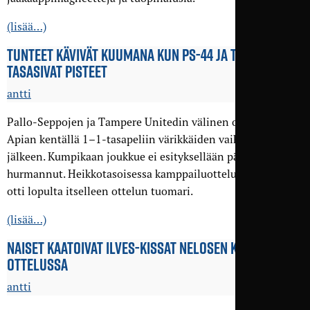
(lisää…)
TUNTEET KÄVIVÄT KUUMANA KUN PS-44 JA TAMU
TASASIVAT PISTEET
antti
Pallo-Seppojen ja Tampere Unitedin välinen ottelu päättyi
Apian kentällä 1–1-tasapeliin värikkäiden vaiheiden
jälkeen. Kumpikaan joukkue ei esityksellään päätä
hurmannut. Heikkotasoisessa kamppailuottelussa pääroolin
otti lopulta itselleen ottelun tuomari.
(lisää…)
NAISET KAATOIVAT ILVES-KISSAT NELOSEN KÄRKI­
OTTELUSSA
antti