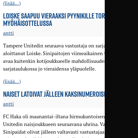
(lisää…)
LOISKE SAAPUU VIERAAKSI PYYNIKILLE TORSTAI-ILLAN
MYÖHÄIS­OTTELUSSA
antti
Tampere Unitedin seuraava vastustaja on sarjan vahvasti
aloittanut Loiske. Sinipaitojen viimeaikainen vahva vire
avaa kuitenkin kotijoukkueelle mahdollisuuden kavuta
sarjataulukossa jo vieraidensa yläpuolelle.
(lisää…)
NAISET LATOIVAT JÄLLEEN KAKSI­NUMEROISET LUKEMAT
antti
FC Haka oli maanantai-iltana hirmukuntoisen Tampere
Unitedin naisjoukkueen seuraavana uhrina. Vaikka
Sinipaidat olivat jälleen valtavasti vastustajaansa edellä,