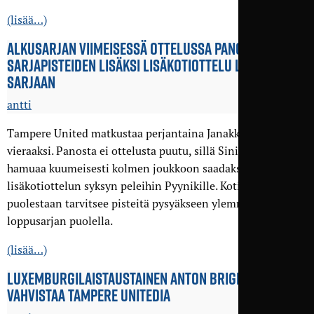
(lisää…)
ALKUSARJAN VIIMEISESSÄ OTTELUSSA PANOKSENA
SARJA­PISTEIDEN LISÄKSI LISÄ­KOTIOTTELU LOPPU­
SARJAAN
antti
Tampere United matkustaa perjantaina Janakkalan Pallon
vieraaksi. Panosta ei ottelusta puutu, sillä Sinipaidat
hamuaa kuumeisesti kolmen joukkoon saadakseen yhden
lisäkotiottelun syksyn peleihin Pyynikille. Kotijoukkue
puolestaan tarvitsee pisteitä pysyäkseen ylemmän
loppusarjan puolella.
(lisää…)
LUXEMBURGILAIS­TAUSTAINEN ANTON BRIGHT
VAHVISTAA TAMPERE UNITEDIA