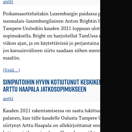
antti
Poikamaaotteluitakin Luxemburgin paidassa pelannut
suomalais-luxemburgilainen Anton Brightin liittyy
Tampere Unitediin kauden 2021 loppuun ulottuvalla
sopimuksella. Bright on harjoitellut TamUssa nyt parin
viikon ajan, ja on käytettävissä jo perjantaina Janakkalassa,
jos kansainvälinen siirto saadaan siihen mennessä vietyä
maaliin.
(lisää…)
SINIPAITOIHIN HYVIN KOTIUTUNUT KESKIKENTTÄ­MIES
ARTTU HAAPALA JATKO­SOPIMUKSEEN
antti
Kauden 2021 rakentamisessa on saatu lukittua tärkeä
palanen, kun tälle kaudelle Oulusta Tampere Unitediin
siirtynyt Arttu Haapala on allekirjoittanut ensi kauden