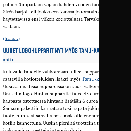
paluun Sinipaitaan vajaan kahden vuoden tauon jälkeen.
Sirén harjoitteli joukkueen kanssa jo torstaina, ja on
käytettävissä ensi viikon kotiottelussa Tervakosken Patoa
vastaan.
(lisää…)
UUDET LOGOHUPPARIT NYT MYÖS TAMU-KAUPASTA
antti
Kuluvalle kaudelle valikoimaan tulleet hupparit ovat nyt
saatavilla kotiotteluiden lisäksi myös
TamU-kaupasta
.
Uusissa mustissa huppareissa on suuri valkoinen Tampere
Unitedin logo. Hintaa hupparille tulee 45 euroa, ja TamU-
kaupasta ostettaessa hintaan lisätään 6 euroa postikuluja.
Samaan pakettiin kannattaa toki napata jokin muukin
tuote, niin saat samalla postimaksulla enemmän tavaraa
kotiin kannettuna. Uusina pieninä tuotteina tarjolla on
jääkaappimagneetteja ja tuopinalusia.