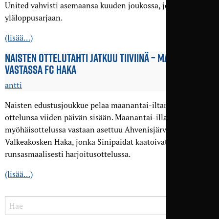
United vahvisti asemaansa kuuden joukossa, jolla pääsee
yläloppusarjaan.
(lisää…)
NAISTEN OTTELUTAHTI JATKUU TIIVIINÄ – MAANANTAINA
VASTASSA FC HAKA
antti
Naisten edustusjoukkue pelaa maanantai-iltana toisen
ottelunsa viiden päivän sisään. Maanantai-illan
myöhäisottelussa vastaan asettuu Ahvenisjärvellä
Valkeakosken Haka, jonka Sinipaidat kaatoivat kauden alla
runsasmaalisesti harjoitusottelussa.
(lisää…)