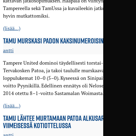
kattavan jatkosopimuksen. Haapala on viihtynyt hyvin
Tampereella sekä TamUssa ja kuvaileekin jatkoneuvotteluja
hyvin mutkattomiksi.
(lisää…)
TAMU MURSKASI PADON KAKSI­NUMEROISIN LUKEMIN
antti
Tampere United dominoi täydellisesti torstai-illan ottelua
Tervakosken Patoa, ja takoi taululle murskaavat
loppulukemat 10–0 (5–0). Kyseessä on Sinipaitojen suurin
voitto Pyynikillä. Edellinen ennätys oli Nelosen kaudella
2014 otettu 8–1-voitto Sastamalan Woimasta.
(lisää…)
TAMU LÄHTEE MURTAMAAN PATOA ALKU­SARJAN
VIIMEISESSÄ KOTIOTTELUSSA
antti