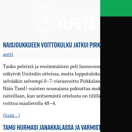
NAISJOUKKUEEN VOITTO­KULKU JATKUI PIRKKALASSA
antti
Tauko peleistä ja ensimmäinen peli luonnonnurmella
näkyivät Unitedin otteissa, mutta lopputuloksena oli silti
selvääkin selvempi 0–7-vierasvoitto Pirkkalan Killosta.
Näin TamU-naisten nousujuna puksuttaa mukavasti
raiteillaan, kun seitsemästä ottelusta on tilillä seitsemän
voittoa maalierolla 48–4.
(lisää…)
TAMU HURMASI JANAKKALASSA JA VARMISTI ALKU­