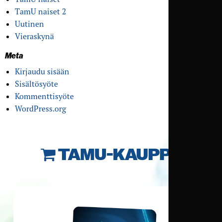
TamU naiset 2
Uutinen
Vieraskynä
Meta
Kirjaudu sisään
Sisältösyöte
Kommenttisyöte
WordPress.org
TAMU-KAUPPA