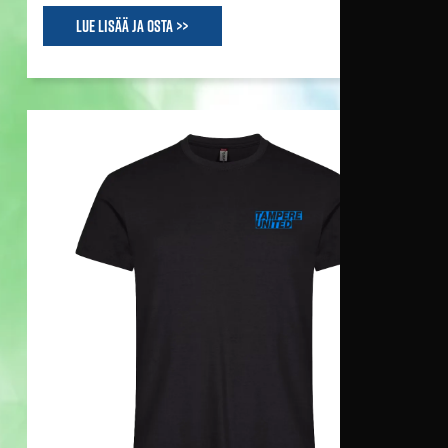
Lue lisää ja osta >>