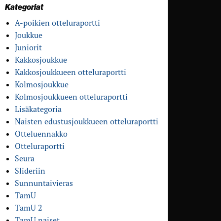
Kategoriat
A-poikien otteluraportti
Joukkue
Juniorit
Kakkosjoukkue
Kakkosjoukkueen otteluraportti
Kolmosjoukkue
Kolmosjoukkueen otteluraportti
Lisäkategoria
Naisten edustusjoukkueen otteluraportti
Otteluennakko
Otteluraportti
Seura
Slideriin
Sunnuntaivieras
TamU
TamU 2
TamU naiset