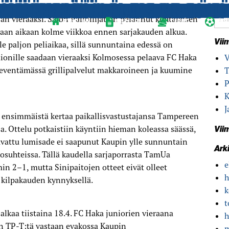
SEKÄ SALPA ETTÄ FC HAKA JUNIOR
UOMEN CUPIN ALKUA TOI NIUKAN T
KOLMOSESSA ALKAA 18.4. TEHTAAN 
 PÄÄN VUOTAMISESTA HUOLIMATTA
VASTASSA TUTTU JOUKKUE
TO­EHDON LAITAPAKI­N TONTILLE
 PELAA KOTIOTTELUNSA PYYNIKILLÄ
 KASVOI VOIMAKKAASTI VUONNA 20
UHO HEIKKINEN VAHVISTAA SINIPA
APAHTUMA-APULAISEN OP TAMPERE
LEEN HJS:N VIERAANA
AUANTAINA HJS:N VIERAANA
TIVÄT TAMUN PELIN
LVEN TOISESSA TKT-KOHTAAMISESS
AI-ILLAN HARJOITUS­OTTELUSSA
UNIORIEN KESÄKAUDELLE ON KÄYN
 YHTEISTYÖTÄ TAMMELAN STADION
 TAMUN SELVÄÄN VOITTOON
LVI­DERBYN TOISESSA OSASSA KAUP
ÄLLÄKIN KAUDELLA VASENTA LAITA
n vastustajansa, kun bussi suuntaa Saloon viime
 vieraaksi. Salon Palloilijat on pelannut kohtalaisen
ETUSIVU
UUTISET
LIPUT
OTT
vaan aikaan kolme viikkoa ennen sarjakauden alkua.
Vii
le paljon peliaikaa, sillä sunnuntaina edessä on
adionille saadaan vieraaksi Kolmosessa pelaava FC Haka
V
lieventämässä grillipalvelut makkaroineen ja kuumine
T
P
K
J
 ensimmäistä kertaa paikallisvastustajansa Tampereen
. Ottelu potkaistiin käyntiin hieman koleassa säässä,
Vii
vattu lumisade ei saapunut Kaupin ylle sunnuntain
Ark
olosuhteissa. Tällä kaudella sarjaporrasta TamUa
e
n 2–1, mutta Sinipaitojen otteet eivät olleet
h
 kilpakauden kynnyksellä.
k
t
lkaa tiistaina 18.4. FC Haka juniorien vieraana
h
n TP-T:tä vastaan evakossa Kaupin
m