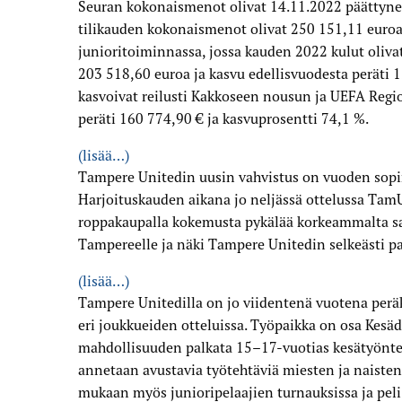
Seuran kokonaismenot olivat 14.11.2022 päättynee
tilikauden kokonaismenot olivat 250 151,11 euroa. 
junioritoiminnassa, jossa kauden 2022 kulut oliv
203 518,60 euroa ja kasvu edellisvuodesta peräti
kasvoivat reilusti Kakkoseen nousun ja UEFA Regi
peräti 160 774,90 € ja kasvuprosentti 74,1 %.
(lisää…)
Tampere Unitedin uusin vahvistus on vuoden sop
Harjoituskauden aikana jo neljässä ottelussa Ta
roppakaupalla kokemusta pykälää korkeammalta sarj
Tampereelle ja näki Tampere Unitedin selkeästi p
(lisää…)
Tampere Unitedilla on jo viidentenä vuotena perä
eri joukkueiden otteluissa. Työpaikka on osa Kesä
mahdollisuuden palkata 15–17-vuotias kesätyönte
annetaan avustavia työtehtäviä miesten ja naiste
mukaan myös junioripelaajien turnauksissa ja peli-