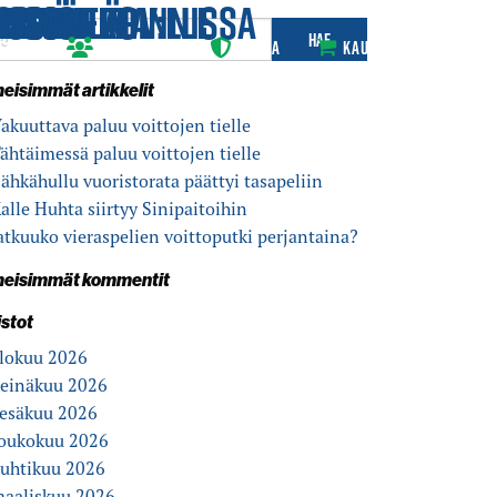
IT
APPION TPV:LLE
KENTÄLLÄ
22
ITOJA
EN TUELLA
A
NISSÄ
IN OPEROINNISSA
ISSA
A
ELUT
JOUKKUEET
SEURA
KAUPPA
meisimmät artikkelit
akuuttava paluu voittojen tielle
ähtäimessä paluu voittojen tielle
ähkähullu vuoristo­rata päättyi tasapeliin
alle Huhta siirtyy Sinipaitoihin
atkuuko vieras­pelien voitto­putki perjantaina?
meisimmät kommentit
istot
lokuu 2026
einäkuu 2026
esäkuu 2026
oukokuu 2026
uhtikuu 2026
aaliskuu 2026