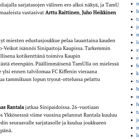
m
oliajalla sarjatasojen välinen ero alkoi näkyä, ja TamU
h
maaleista vastasivat
Arttu Raittinen
,
Juho Heikkinen
t
j
m
ynyt miesten edustusjoukkue pelaa lauantaina kauden
l
-Veikot isännöi Sinipaitoja Kaupissa. Tarkemmin
s
llisena kotikenttänä toimiva Kaupin
e
e tästä eteenpäin. Päällimmäisenä TamUlla on mielessä
h
 ylsi ennen talvilomaa FC Kiffenin vieraana
k
tua tammikuun lopun tryout-ottelussa pelattu
t
h
m
h
nas Rantala
jatkaa Sinipaidoissa. 26-vuotiaan
t
ös Ykkösesssä viime vuosina pelannut Rantala kuuluu
j
edin seuraavalle sarjatasolle ja kuulua joukkueen
m
mpänä.
l