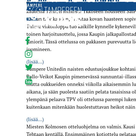
VIIKONLOPPUNA KOHDATAAN 
VIIMEINEN OTTELU ENNEN S
KAKKOS­­­JOUKKUEEN KAUSI 
ÄIJÄNSUOLTA VOITTO OMAN
LAUANTAINA RAUMALLA ON 
EEMELI RANTANEVA TUO VAIH
NAISTEN EDUSTUS­­JOUKKUE
TAMPERE UNITEDIN TALOUS
YKKÖSESSÄ RUTINOITUNUT J
TAMPERE UNITED PALKAA T
TAMU PALASI OMALLE TASOL
KIIVAS PELITAHTI JATKUU L
NOPS JA KYLMÄ SÄÄ JÄÄDYT
TAMU PETRASI PELIÄÄN TA
TAMU KOHTAA NOPSIN TORST
ILMOITTAUTUMINEN TAMU-J
TAMU KANNATTAA SEUROJEN
PAIKALLIS­OTTELU PÄÄTTYI
TAMU JA TPV KOHTAAVAT TA
JOONAS RANTALA DOMINOI T
Tampere United kohtaa lauantaina talven kovimma
kaudella TamUn lohkosta Ykköseen nousseen SalPan
antti
antti
antti
antti
antti
antti
antti
antti
antti
antti
antti
antti
antti
antti
antti
antti
antti
antti
antti
antti
vahvan talvikauden, ja antaa kovan haasteen sopi
Tuleva viikonloppu tuo kaikille kynnelle kykenevil
toinen harjoitusottelu, jossa Kaupin jalkapallost
juniorit. Tässä ottelussa on pakkasen purevuutta 
juomineen.
(lisää…)
Tampere Unitedin naisten edustusjoukkue kohtasi
Pallo-Veikot Kaupin pimenevässä sunnuntai-illassa
mutta oukkueiden onneksi viikolla aikaisemmin lu
aikana, ja sään puolesta saatiin pelata tasaisissa 
ylempänä pelaava TPV oli ottelussa parempi lukemi
kuitenkaan mitenkään huolestuttavan heikot näin
(lisää…)
Miesten Kolmosen otteluohjelma on valmis. Kausi a
Tehtaan kentällä. Ensimmäinen kotiottelu pelataa