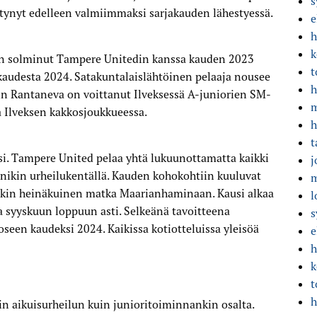
s
ittynyt edelleen valmiimmaksi sarjakauden lähestyessä.
e
h
k
 solminut Tampere Unitedin kanssa kauden 2023
t
kaudesta 2024. Satakuntalais­lähtöinen pelaaja nousee
h
 Rantaneva on voittanut Ilveksessä A-juniorien SM-
m
 Ilveksen kakkosjoukkueessa.
h
t
i. Tampere United pelaa yhtä lukuunottamatta kaikki
j
yynikin urheilukentällä. Kauden kohokohtiin kuuluvat
m
enkin heinäkuinen matka Maarianhaminaan. Kausi alkaa
l
a syyskuun loppuun asti. Selkeänä tavoitteena
s
seen kaudeksi 2024. Kaikissa kotiotteluissa yleisöä
e
h
k
t
h
in aikuisurheilun kuin junioritoiminnankin osalta.