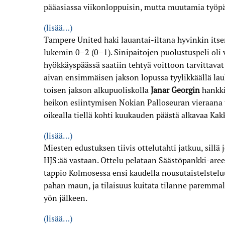
pääasiassa viikonloppuisin, mutta muutamia työpäi
(lisää…)
Tampere United haki lauantai-iltana hyvinkin its
lukemin 0–2 (0–1). Sinipaitojen puolustuspeli oli 
hyökkäyspäässä saatiin tehtyä voittoon tarvittav
aivan ensimmäisen jakson lopussa tyylikkäällä lau
toisen jakson alkupuoliskolla
Janar Georgin
hankki
heikon esiintymisen Nokian Palloseuran vieraana t
oikealla tiellä kohti kuukauden päästä alkavaa Kak
(lisää…)
Miesten edustuksen tiivis ottelutahti jatkuu, sill
HJS:ää vastaan. Ottelu pelataan Säästöpankki-areen
tappio Kolmosessa ensi kaudella nousutaistelsteluu
pahan maun, ja tilaisuus kuitata tilanne paremmall
yön jälkeen.
(lisää…)