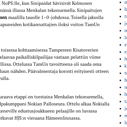
m
 NoPS:lle, kun Sinipaidat hävisivät Kolmosen
h
lmässä illassa Menkalan tekonurmella. Sinipaitojen
t
isen
maalilla tauolle 1–0-johdossa. Toisella jaksolla
j
saapuneiden kotikannattajien iloksi voiton TamUn
m
l
s
n toisessa kohtaamisessa Tampereen Kisatoverien
e
laavaa paikalliskilpailijaa vastaan pelattiin viime
h
lissa. Ottelussa TamUn tavoitteena oli saada oma
k
luun nähden. Päävalmentaja korosti erityisesti otteen
t
ulla.
h
m
h
euraava etappi on torstaina Menkalan tekonurmella,
t
ilpakumppani Nokian Palloseura. Ottelu alkaa Nokialla
j
keneville edustusjoukkueen pelaajille on luvassa
m
t jatkuvat HJS:n vieraana Hämeenlinnassa.
l