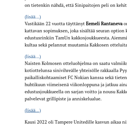
on tietenkin nähdä, että Sinipaitojen peli on keh
(lisää…)
Vastikään 22 vuotta täyttänyt
Eemeli Rantaneva
on
kattavan sopimuksen, joka sisältää seuran option 
edustusrinkiin TamUn kakkosjoukkueesta. Aiemmin
kultaa sekä pelannut muutamia Kakkosen otteluita
(lisää…)
Naisten Kolmosen otteluohjelma on saatu valmiiks
kotiottelunsa sinivihreälle yhteisölle rakkaalla P
paikalliskohtaamiset FC Nokian kanssa sekä tiet
huhtikuun viimeisenä viikonloppuna ja jatkuu ain
edustusjoukkueella on sarjan voitto ja nousu Kakko
palvelevat grillipiste ja anniskelualue.
(lisää…)
Kausi 2022 oli Tampere Unitedille kasvun aikaa ni