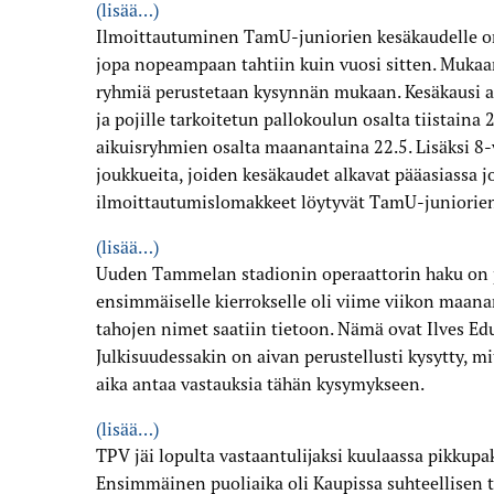
(lisää…)
Ilmoittautuminen TamU-juniorien kesäkaudelle on 
jopa nopeampaan tahtiin kuin vuosi sitten. Mukaan
ryhmiä perustetaan kysynnän mukaan. Kesäkausi alk
ja pojille tarkoitetun pallokoulun osalta tiistaina 2
aikuisryhmien osalta maanantaina 22.5. Lisäksi 8-v
joukkueita, joiden kesäkaudet alkavat pääasiassa 
ilmoittautumis­lomakkeet löytyvät TamU-juniorien
(lisää…)
Uuden Tammelan stadionin operaattorin haku on p
ensimmäiselle kierrokselle oli viime viikon maana
tahojen nimet saatiin tietoon. Nämä ovat Ilves Ed
Julkisuudessakin on aivan perustellusti kysytty, 
aika antaa vastauksia tähän kysymykseen.
(lisää…)
TPV jäi lopulta vastaantulijaksi kuulaassa pikkupak
Ensimmäinen puoliaika oli Kaupissa suhteellisen 