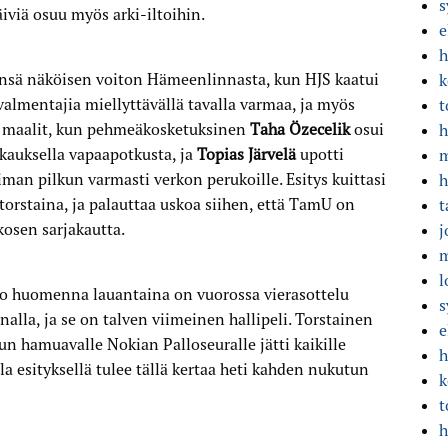
s
viä osuu myös arki-iltoihin.
e
h
ensä näköisen voiton Hämeenlinnasta, kun HJS kaatui
k
valmentajia miellyttävällä tavalla varmaa, ja myös
t
at maalit, kun pehmeäkosketuksinen
Taha Özecelik
osui
h
kauksella vapaapotkusta, ja
Topias Järvelä
upotti
m
man pilkun varmasti verkon perukoille. Esitys kuittasi
h
orstaina, ja palauttaa uskoa siihen, että TamU on
t
kosen sarjakautta.
j
m
l
ä jo huomenna lauantaina on vuorossa vierasottelu
s
alla, ja se on talven viimeinen hallipeli. Torstainen
e
n hamuavalle Nokian Palloseuralle jätti kaikille
h
a esityksellä tulee tällä kertaa heti kahden nukutun
k
t
h