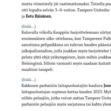
mutta viimeistely jäi vaatimattomaksi. Toisella pu
otti lopulta selvän 3–0-voiton. Tampere Unitedin 
ja
Eetu Räisänen
.
(lisää…)
Kuluvalla viikolla Kauppiin harjoittelemaan siirt
ensimmäisen ulko-ottelunsa, kun Tampereen Pallo
sanottuna pelipaikkana on tulevan kauden pääasia
jalkapallostadion, jolla joukkue myös harjoittele
pelata yhtä ehjä ysikymppinen, kuin mihin joukkue
Helsingissä. Silloin varmasti myös saadaan kuitat
maaliton tasapeli.
(lisää…)
Kakkosen parhaisiin laitapuolustajiin kuuluva
Joo
laitapuolustajan sopimus kattaa kauden 2023. My
niihin pelaajiin, jotka voivat auttaa Tampere Unit
parhaisiin pelaajiin myös sarjatasoa tai kahta yle