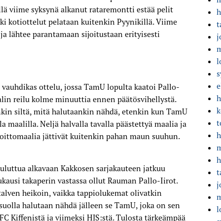
llä viime syksynä alkanut rataremontti estää pelit
h
ki kotiottelut pelataan kuitenkin Pyynikillä. Viime
t
ja lähtee parantamaan sijoitustaan erityisesti
j
m
l
s
e
ä vauhdikas ottelu, jossa TamU lopulta kaatoi Pallo-
h
lin reilu kolme minuuttia ennen päätösvihellystä.
k
inkin siltä, mitä halutaankin nähdä, etenkin kun TamU
t
a maalilla. Neljä halvalla tavalla päästettyä maalia ja
h
ittomaalia jättivät kuitenkin pahan maun suuhun.
m
h
luttua alkavaan Kakkosen sarjakauteen jatkuu
t
kausi takaperin vastassa ollut Rauman Pallo-Iirot.
j
 talven heikoin, vaikka tappiolukemat olivatkin
m
suolla halutaan nähdä jälleen se TamU, joka on sen
l
FC Kiffenistä ja viimeksi HJS:stä. Tulosta tärkeämpää