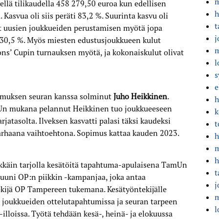
m
llä tilikaudella 458 279,50 euroa kun edellisen
h
Kasvua oli siis peräti 83,2 %. Suurinta kasvu oli
t
at uusien joukkueiden perustamisen myötä jopa
j
 130,5 %. Myös miesten edustusjoukkueen kulut
m
ons’ Cupin turnauksen myötä, ja kokonaiskulut olivat
l
s
e
imuksen seuran kanssa solminut
Juho Heikkinen
.
h
mUn mukana pelannut Heikkinen tuo joukkueeseen
k
atasolta. Ilveksen kasvatti palasi täksi kaudeksi
t
arhaana vaihtoehtona. Sopimus kattaa kauden 2023.
h
m
h
kkäin tarjolla kesätöitä tapahtuma-apulaisena TamUn
t
duuni OP:n piikkin -kampanjaa, joka antaa
j
kijä OP Tampereen tukemana. Kesätyöntekijälle
m
n joukkueiden ottelutapahtumissa ja seuran tarpeen
l
illoissa. Työtä tehdään kesä-, heinä- ja elokuussa