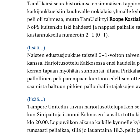
TamU kärsi seurahistoriansa ensimmäisen tappion
kärkijoukkueisiin kuuluvalle nokialaisryhmälle ky
peli oli tahmeaa, mutta TamU siirtyi
Roope Kostia
NoPS kuitenkin iski kahdesti ja nappasi paikalle 
kustannuksella numeroin 2–1 (0–1).
(lisää…)
Naisten edustusjoukkue taisteli 3–1-voiton talve
kanssa. Harjoitusottelu Kakkosessa ensi kaudella pe
kerran tapaan myöhään sunnuntai-iltana Pirkkahal
pallollinen peli parempaan kuntoon edellisen otte
saamista haltuun pitkien pallonhallintajaksojen av
(lisää…)
Tampere Unitedin tiiviin harjoitusotteluputken s
kun Sinipaitoja isännöi Kolmosen kausilta tuttu k
klo 20.00. Loppuviikon aikana kaikille kynnelle ky
runsaasti peliaikaa, sillä jo lauantaina 18.3. peli