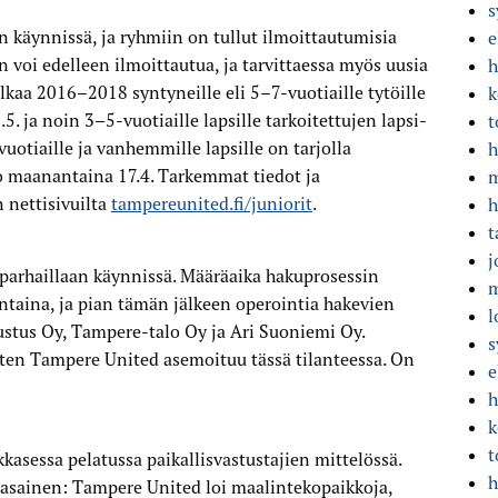
s
käynnissä, ja ryhmiin on tullut ilmoittautumisia
e
 voi edelleen ilmoittautua, ja tarvittaessa myös uusia
h
aa 2016–2018 syntyneille eli 5–7-vuotiaille tytöille
k
.5. ja noin 3–5-vuotiaille lapsille tarkoitettujen lapsi-
t
uotiaille ja vanhemmille lapsille on tarjolla
h
jo maanantaina 17.4. Tarkemmat tiedot ja
m
 nettisivuilta
tampereunited.fi/juniorit
.
h
t
j
arhaillaan käynnissä. Määräaika hakuprosessin
m
ntaina, ja pian tämän jälkeen operointia hakevien
l
ustus Oy, Tampere-talo Oy ja Ari Suoniemi Oy.
s
miten Tampere United asemoituu tässä tilanteessa. On
e
h
k
t
kasessa pelatussa paikallisvastustajien mittelössä.
h
tasainen: Tampere United loi maalintekopaikkoja,