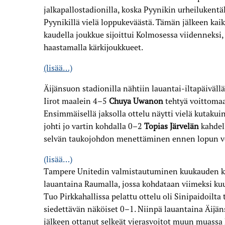
jalkapallostadionilla, koska Pyynikin urheilukentä
Pyynikillä vielä loppukeväästä. Tämän jälkeen kaik
kaudella joukkue sijoittui Kolmosessa viidenneksi, 
haastamalla kärkijoukkueet.
(lisää…)
Äijänsuon stadionilla nähtiin lauantai-iltapäiväll
Iirot maalein 4–5
Chuya Uwanon
tehtyä voittomaa
Ensimmäisellä jaksolla ottelu näytti vielä kutaku
johti jo vartin kohdalla 0–2
Topias Järvelän
kahdell
selvän taukojohdon menettäminen ennen lopun vo
(lisää…)
Tampere Unitedin valmistautuminen kuukauden ku
lauantaina Raumalla, jossa kohdataan viimeksi kuu
Tuo Pirkkahallissa pelattu ottelu oli Sinipaidoilta
siedettävän näköiset 0–1. Niinpä lauantaina Äijän
jälkeen ottanut selkeät vierasvoitot muun muassa 