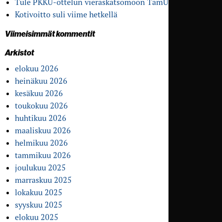
Tule PKKU-ottelun vieras­katsomoon TamU-klubille
Kotivoitto suli viime hetkellä
Viimeisimmät kommentit
Arkistot
elokuu 2026
heinäkuu 2026
kesäkuu 2026
toukokuu 2026
huhtikuu 2026
maaliskuu 2026
helmikuu 2026
tammikuu 2026
joulukuu 2025
marraskuu 2025
lokakuu 2025
syyskuu 2025
elokuu 2025