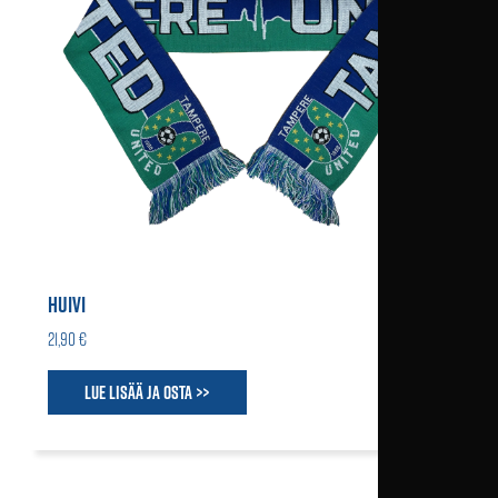
HUIVI
21,90 €
Lue lisää ja osta >>