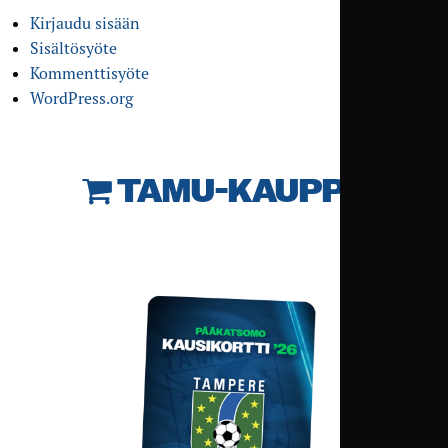
Kirjaudu sisään
Sisältösyöte
Kommenttisyöte
WordPress.org
TAMU-KAUPPA