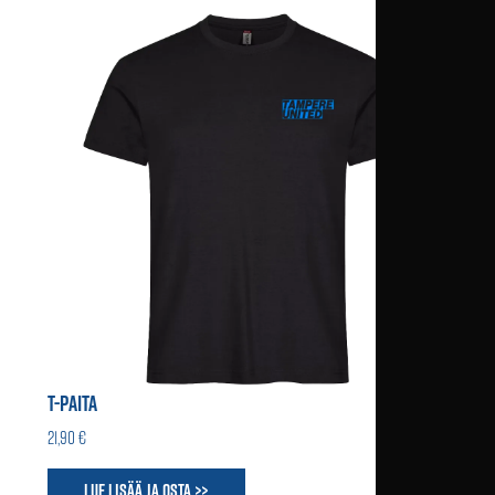
T-PAITA
21,90 €
Lue lisää ja osta >>