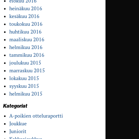
elokuu 2016
heinäkuu 2016
kesäkuu 2016
toukokuu 2016
huhtikuu 2016
maaliskuu 2016
helmikuu 2016
tammikuu 2016
joulukuu 2015
marraskuu 2015
lokakuu 2015
syyskuu 2015
helmikuu 2015
Kategoriat
A-poikien otteluraportti
Joukkue
Juniorit