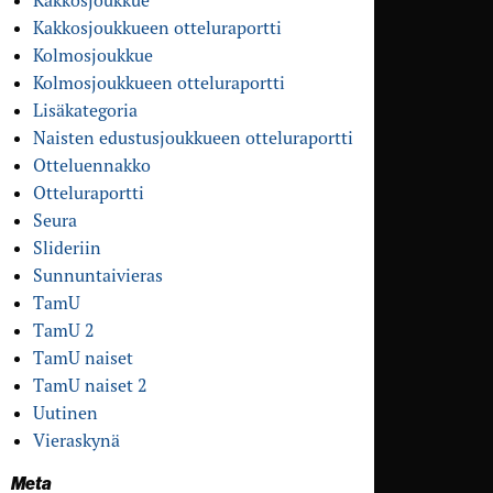
Kakkosjoukkue
Kakkosjoukkueen otteluraportti
Kolmosjoukkue
Kolmosjoukkueen otteluraportti
Lisäkategoria
Naisten edustusjoukkueen otteluraportti
Otteluennakko
Otteluraportti
Seura
Slideriin
Sunnuntaivieras
TamU
TamU 2
TamU naiset
TamU naiset 2
Uutinen
Vieraskynä
Meta