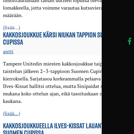
ilmoittautumaan tämän uutisen lopussa olevalla
lomakkeella, jotta voimme varautua kutsuvieraiden
määrään.
(lisää…)
KAKKOSJOUKKUE KÄRSI NIUKAN TAPPION SUOMEN
CUPISSA
antti
Tampere Unitedin miesten kakkosjoukkue taipui hyvän
taistelun jälkeen 2–3-tappioon Suomen Cupin kolmannella
kierroksella. Sarjatasoa korkeammalla pelaava vastustaja
Ilves-Kissat hallitsi ottelua, mutta Sinipaidat sinnitteli
mukana koko ottelun ajan, eikä tasoituskaan ollut lopussa
kaukana.
(lisää…)
KAKKOS­JOUKKUEELLA ILVES-KISSAT LAUANTAINA
SUOMEN CUPISSA