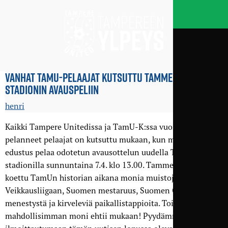
VANHAT TAMU-PELAAJAT KUTSUTTU TAMMELAN
STADIONIN AVAUSPELIIN
henri
Kaikki Tampere Unitedissa ja TamU-K:ssa vuosien varrella
pelanneet pelaajat on kutsuttu mukaan, kun miesten
edustus pelaa odotetun avausottelun uudella Tammelan
stadionilla sunnuntaina 7.4. klo 13.00. Tammelassa on
koettu TamUn historian aikana monia muistoja: nousu
Veikkausliigaan, Suomen mestaruus, Suomen Cupin
menestystä ja kirveleviä paikallistappioita. Toivottavasti
mahdollisimman moni ehtii mukaan! Pyydämme