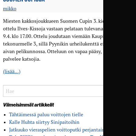
mikko
Miesten kakkosjoukkueen Suomen Cupin 3. kierroksen
ottelu Ilves-Kissoja vastaan pelataan tulevana lauantaina
9.4. klo 17.00. Ottelu joudutaan viemään Kaupin
tekonurmelle 3, sillä Pyynikin urheilukenttä ei ole vielä
aivan pelikunnossa. Otteluun on vapaa pääsy, ja grillipiste
palvelee katsojia.
(lisää…)
Viimeisimmät artikkelit
Tähtäimessä paluu voittojen tielle
Kalle Huhta siirtyy Sinipaitoihin
Jatkuuko vieras­pelien voitto­putki perjantaina?