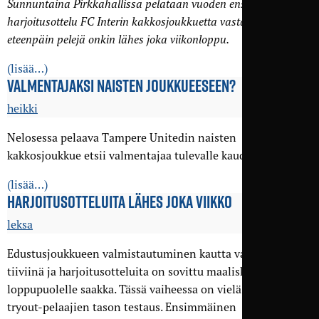
Sunnuntaina Pirkkahallissa pelataan vuoden ensimmäinen
harjoitusottelu FC Interin kakkosjoukkuetta vastaan, ja siitä
eteenpäin pelejä onkin lähes joka viikonloppu.
(lisää…)
VALMENTAJAKSI NAISTEN JOUKKUEESEEN?
heikki
Nelosessa pelaava Tampere Unitedin naisten
kakkosjoukkue etsii valmentajaa tulevalle kaudelle..
(lisää…)
HARJOITUSOTTELUITA LÄHES JOKA VIIKKO
leksa
Edustusjoukkueen valmistautuminen kautta varten jatkuu
tiiviinä ja harjoitusotteluita on sovittu maaliskuun
loppupuolelle saakka. Tässä vaiheessa on vielä isossa osassa
tryout-pelaajien tason testaus. Ensimmäinen