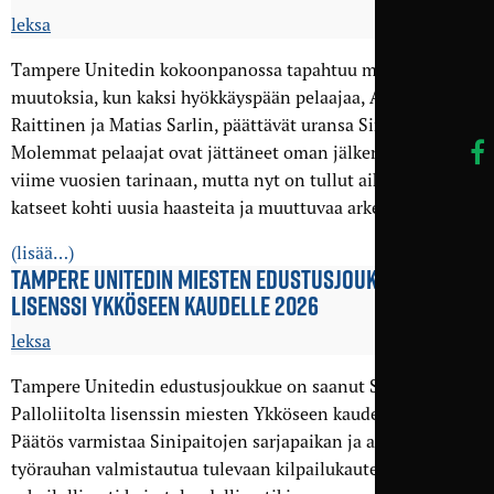
leksa
Tampere Unitedin kokoonpanossa tapahtuu merkittäviä
muutoksia, kun kaksi hyökkäyspään pelaajaa, Arttu
Raittinen ja Matias Sarlin, päättävät uransa Sinipaidoissa.
Molemmat pelaajat ovat jättäneet oman jälkensä seuran
viime vuosien tarinaan, mutta nyt on tullut aika suunnata
katseet kohti uusia haasteita ja muuttuvaa arkea.
(lisää…)
TAMPERE UNITEDIN MIESTEN EDUSTUS­JOUKKUEELLE
LISENSSI YKKÖSEEN KAUDELLE 2026
leksa
Tampere Unitedin edustusjoukkue on saanut Suomen
Palloliitolta lisenssin miesten Ykköseen kaudelle 2026.
Päätös varmistaa Sinipaitojen sarjapaikan ja antaa seuralle
työrauhan valmistautua tulevaan kilpailukauteen niin