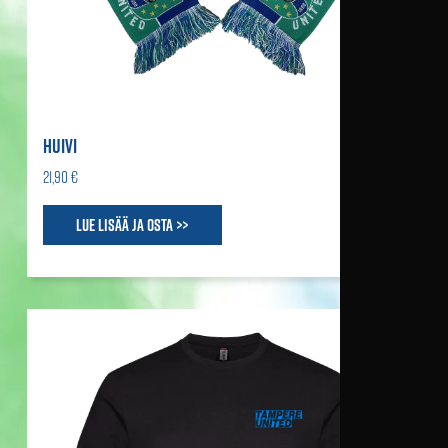
HUIVI
21,90 €
Lue lisää ja osta >>