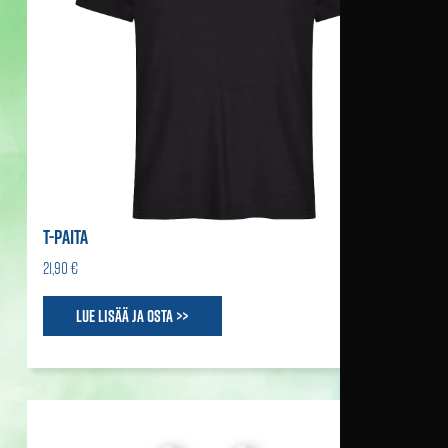
T-PAITA
21,90 €
Lue lisää ja osta >>