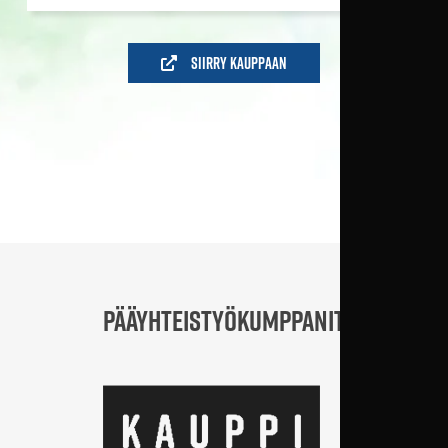
Siirry kauppaan
PÄÄYHTEISTYÖKUMPPANIT