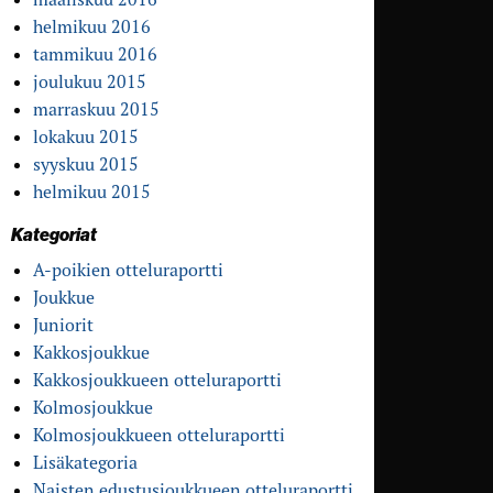
helmikuu 2016
tammikuu 2016
joulukuu 2015
marraskuu 2015
lokakuu 2015
syyskuu 2015
helmikuu 2015
Kategoriat
A-poikien otteluraportti
Joukkue
Juniorit
Kakkosjoukkue
Kakkosjoukkueen otteluraportti
Kolmosjoukkue
Kolmosjoukkueen otteluraportti
Lisäkategoria
Naisten edustusjoukkueen otteluraportti