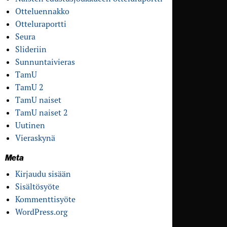
Otteluennakko
Otteluraportti
Seura
Slideriin
Sunnuntaivieras
TamU
TamU 2
TamU naiset
TamU naiset 2
Uutinen
Vieraskynä
Meta
Kirjaudu sisään
Sisältösyöte
Kommenttisyöte
WordPress.org