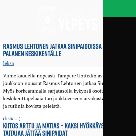
RASMUS LEHTONEN JATKAA SINIPAIDOISSA – TÄRKEÄ
PALANEN KESKIKENTÄLLE
leksa
Viime kaudella nopeasti Tampere Unitedin avainpelaajien
joukkoon noussut Rasmus Lehtonen jatkaa Sinipaidoissa.
Myös korkeammalla sarjatasolla kykynsä osoittanut
keskikenttäpelaaja tuo joukkueeseen arvokasta kokemusta
ja rutiinia kovista peleistä.
(lisää…)
KIITOS ARTTU JA MATIAS – KAKSI HYÖKKÄYSPÄÄN
TAITAJAA JÄTTÄÄ SINIPAIDAT