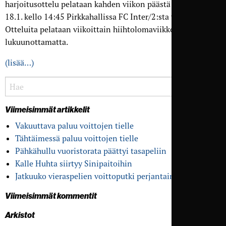
harjoitusottelu pelataan kahden viikon päästä sunnuntaina
18.1. kello 14:45 Pirkkahallissa FC Inter/2:sta vastaan.
Otteluita pelataan viikoittain hiihtolomaviikkoa
lukuunottamatta.
(lisää…)
Viimeisimmät artikkelit
Vakuuttava paluu voittojen tielle
Tähtäimessä paluu voittojen tielle
Pähkähullu vuoristo­rata päättyi tasapeliin
Kalle Huhta siirtyy Sinipaitoihin
Jatkuuko vieras­pelien voitto­putki perjantaina?
Viimeisimmät kommentit
Arkistot