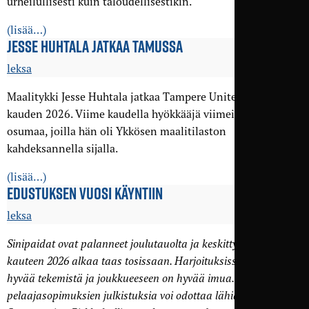
urheilullisesti kuin taloudellisestikin.
(lisää…)
JESSE HUHTALA JATKAA TAMUSSA
leksa
Maalitykki Jesse Huhtala jatkaa Tampere Unitedin riveissä
kauden 2026. Viime kaudella hyökkääjä viimeisteli 14
osumaa, joilla hän oli Ykkösen maalitilaston
kahdeksannella sijalla.
(lisää…)
EDUSTUKSEN VUOSI KÄYNTIIN
leksa
Sinipaidat ovat palanneet joulutauolta ja keskittyminen
kauteen 2026 alkaa taas tosissaan. Harjoituksissa on nähty jo
hyvää tekemistä ja joukkueeseen on hyvää imua. Uusia
pelaajasopimuksien julkistuksia voi odottaa lähiaikoina.