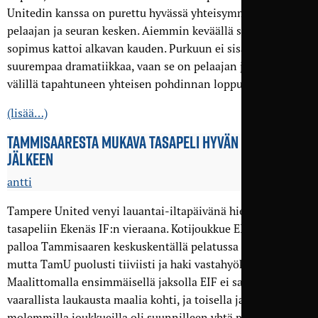
Unitedin kanssa on purettu hyvässä yhteisymmärryksessä
pelaajan ja seuran kesken. Aiemmin keväällä solmittu
sopimus kattoi alkavan kauden. Purkuun ei sisälly
suurempaa dramatiikkaa, vaan se on pelaajan ja seuran
välillä tapahtuneen yhteisen pohdinnan lopputulos.
(lisää…)
TAMMISAARESTA MUKAVA TASA­PELI HYVÄN ESITYKSEN
JÄLKEEN
antti
Tampere United venyi lauantai-iltapäivänä hienoon 2–2-
tasapeliin Ekenäs IF:n vieraana. Kotijoukkue EIF hallitsi
palloa Tammisaaren keskuskentällä pelatussa ottelussa,
mutta TamU puolusti tiiviisti ja haki vastahyökkäyksiä.
Maalittomalla ensimmäisellä jaksolla EIF ei saanut yhtään
vaarallista laukausta maalia kohti, ja toisella jaksollakin
molemmilla joukkueilla oli suunnilleen yhtä monta