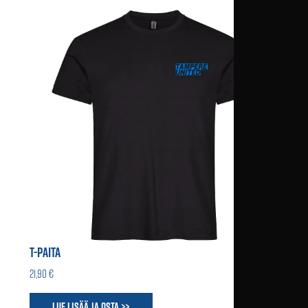
T-PAITA
21,90 €
Lue lisää ja osta >>