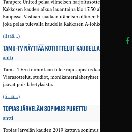
Tampere United pelaa viimeisen harjoitusottelun ennen
Kakkosen kauden alkua lauantaina klo 17.30 alkaen
Kaupissa. Vastaan saadaan itähelsinkiläinen FC Viikingit,
joka pelaa tulevalla kaudella Kakkosen A-lohkossa.
(lisää…)
TAMU-TV NÄYTTÄÄ KOTIOTTELUT KAUDELLA 2019
antti
TamU-TV:n toimintaan tulee raju supistus kaudelle 2019.
Vierasottelut, studiot, monikameralähetykset sekä grafiikat
jäävät pois lähetyksistä.
(lisää…)
TOPIAS JÄRVELÄN SOPIMUS PURETTU
antti
Topias Järvelän kauden 2019 kattava sopimus Tampere