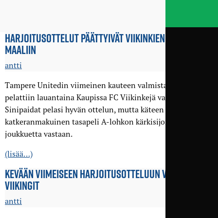
HARJOITUSOTTELUT PÄÄTTYIVÄT VIIKINKIEN TASOITUS­
MAALIIN
antti
Tampere Unitedin viimeinen kauteen valmistava ottelu
pelattiin lauantaina Kaupissa FC Viikinkejä vastaan.
Sinipaidat pelasi hyvän ottelun, mutta käteen jäi lopulta
katkeranmakuinen tasapeli A-lohkon kärkisijoille povattua
joukkuetta vastaan.
(lisää…)
KEVÄÄN VIIMEISEEN HARJOITUS­OTTELUUN VASTAAN FC
VIIKINGIT
antti