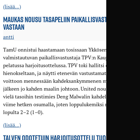
(lisää…)
MAUKAS NOUSU TASA­PELIIN PAIKALLIS­VASTUSTAJAA
VASTAAN
antti
TamU onnistui haastamaan tosissaan Ykkösen kauteen
valmistautuvan paikallisvastustaja TPV:n Kaupissa
pelatussa harjoitusottelussa. TPV toki hallitsi ottelua
hienokseltaan, ja näytti etenevän vastustamattomasti
voittoon mennessään kahdeksankymmenen minuutin pelin
jälkeen jo kahden maalin johtoon. United nousi kuitenkin
vielä tasoihin testimies Deng Malwalin kahdella komealla
viime hetken osumalla, joten loppulukemiksi merkattiin
lopulta 2–2 (1–0).
(lisää…)
TALVEN ODOTETUIN HARJOITUS­OTTELU TUO VASTAAN