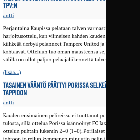
TPV:N
antti
Perjantaina Kaupissa pelataan talven varmasti odotetuin
harjoitusottelu, kun viimeisen kahden kauden aikana neljä
kiihkeää derbyä pelanneet Tampere United ja TPV
kohtaavat. Otteluun tuo oman mausteensa se, että seurojen
välillä on ollut paljon pelaajaliikennettä talven aikana.
(lisää…)
TASAINEN VÄÄNTÖ PÄÄTTYI PORISSA SELKEÄÄN
TAPPIOON
antti
Kauden ensimäinen pelireissu ei tuottanut positiivista
tulosta, sillä ottelua Porissa isännöinyt FC Jazz voitti
ottelun puhtain lukemin 2–0 (1–0). Porilaiset menivät
johtoon jo reilun kymmenen minuutin pelin jälkeen ja