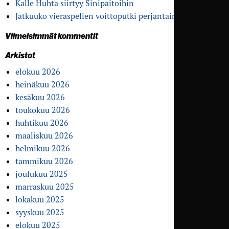
Kalle Huhta siirtyy Sinipaitoihin
Jatkuuko vieras­pelien voitto­putki perjantaina?
Viimeisimmät kommentit
Arkistot
elokuu 2026
heinäkuu 2026
kesäkuu 2026
toukokuu 2026
huhtikuu 2026
maaliskuu 2026
helmikuu 2026
tammikuu 2026
joulukuu 2025
marraskuu 2025
lokakuu 2025
syyskuu 2025
elokuu 2025