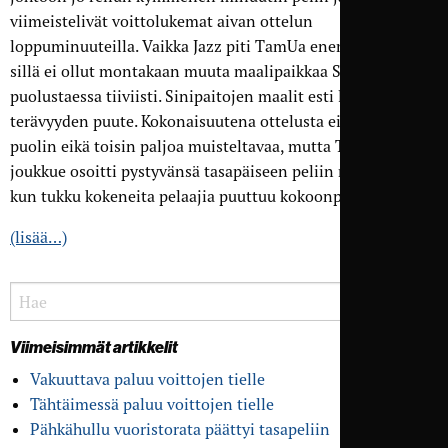
viimeistelivät voittolukemat aivan ottelun
loppuminuuteilla. Vaikka Jazz piti TamUa enemmän palloa,
sillä ei ollut montakaan muuta maalipaikkaa Sinipaitojen
puolustaessa tiiviisti. Sinipaitojen maalit esti lähinnä oma
terävyyden puute. Kokonaisuutena ottelusta ei jäänyt
puolin eikä toisin paljoa muisteltavaa, mutta TamUn nuori
joukkue osoitti pystyvänsä tasapäiseen peliin myös silloin,
kun tukku kokeneita pelaajia puuttuu kokoonpanosta.
(lisää…)
Viimeisimmät artikkelit
Vakuuttava paluu voittojen tielle
Tähtäimessä paluu voittojen tielle
Pähkähullu vuoristo­rata päättyi tasapeliin