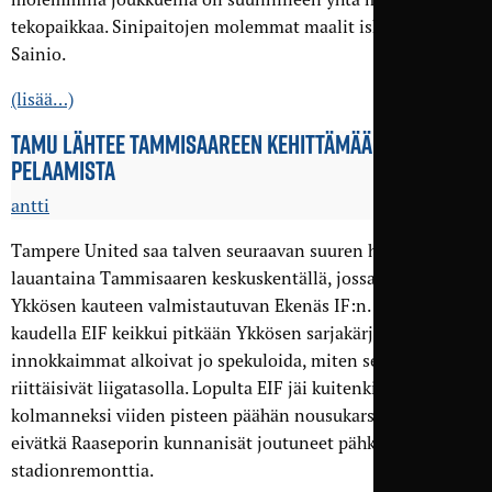
tekopaikkaa. Sinipaitojen molemmat maalit iski Aleksi
Sainio.
(lisää…)
TAMU LÄHTEE TAMMI­SAAREEN KEHITTÄMÄÄN OMAA
PELAAMISTA
antti
Tampere United saa talven seuraavan suuren haasteensa
lauantaina Tammisaaren keskuskentällä, jossa se kohtaa
Ykkösen kauteen valmistautuvan Ekenäs IF:n. Viime
kaudella EIF keikkui pitkään Ykkösen sarjakärjessä, ja
innokkaimmat alkoivat jo spekuloida, miten seuran rahkeet
riittäisivät liigatasolla. Lopulta EIF jäi kuitenkin Ykkösessä
kolmanneksi viiden pisteen päähän nousukarsijan paikasta,
eivätkä Raaseporin kunnanisät joutuneet pähkäilemään
stadionremonttia.