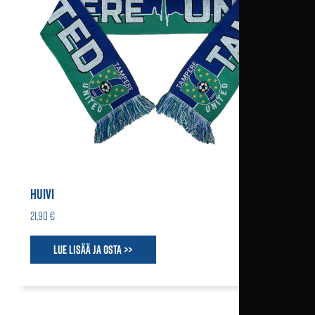
HUIVI
21,90 €
Lue lisää ja osta >>