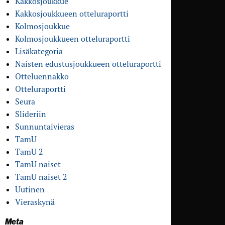
Kakkosjoukkue
Kakkosjoukkueen otteluraportti
Kolmosjoukkue
Kolmosjoukkueen otteluraportti
Lisäkategoria
Naisten edustusjoukkueen otteluraportti
Otteluennakko
Otteluraportti
Seura
Slideriin
Sunnuntaivieras
TamU
TamU 2
TamU naiset
TamU naiset 2
Uutinen
Vieraskynä
Meta