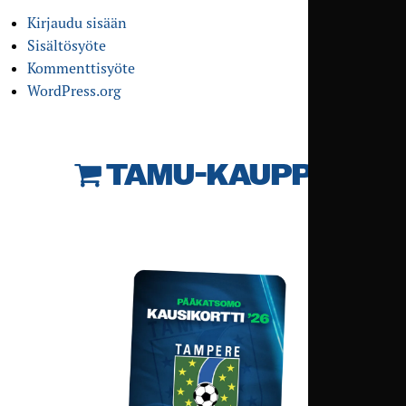
Kirjaudu sisään
Sisältösyöte
Kommenttisyöte
WordPress.org
TAMU-KAUPPA