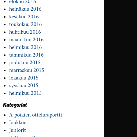
elokuu 2016
heinäkuu 2016
kesäkuu 2016
toukokuu 2016
huhtikuu 2016
maaliskuu 2016
helmikuu 2016
tammikuu 2016
joulukuu 2015
marraskuu 2015
lokakuu 2015
syyskuu 2015
helmikuu 2015
Kategoriat
A-poikien otteluraportti
Joukkue
Juniorit