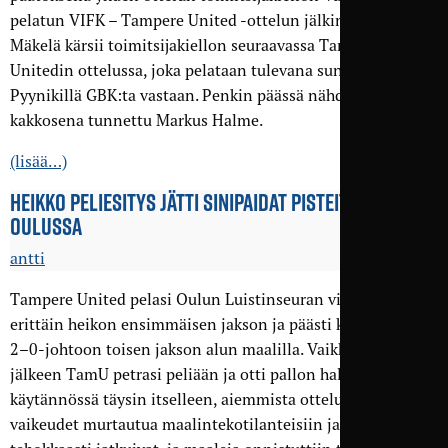
pelatun VIFK – Tampere United -ottelun jälkimainingeista.
Mäkelä kärsii toimitsijakiellon seuraavassa Tampere
Unitedin ottelussa, joka pelataan tulevana sunnuntaina
Pyynikillä GBK:ta vastaan. Penkin päässä nähdään Mäkelän
kakkosena tunnettu Markus Halme.
(lisää…)
HEIKKO PELI­ESITYS JÄTTI SINIPAIDAT PISTEITTÄ
OULUSSA
antti
Tampere United pelasi Oulun Luistinseuran vieraan
erittäin heikon ensimmäisen jakson ja päästi kotijoukkueen
2–0-johtoon toisen jakson alun maalilla. Vaikka tämän
jälkeen TamU petrasi peliään ja otti pallon hallinnan
käytännössä täysin itselleen, aiemmista otteluista tutut
vaikeudet murtautua maalintekotilanteisiin ja viimeistellä