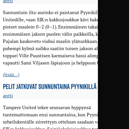
antti
Sunnuntain ilta-aurinko ei paistanut Pyynikillä Tampere
Unitedille, vaan SJK:n kakkosjoukkue kävi hakemassa täydet
pisteet maalein 0–2 (0–1). Ensimmäinen takaisku koettiin
ensimmäisen jakson puolen välin paikkeilla, kun Ville
Pajulan kaukoveto viuhui maalin ylänurkkaan. Vielä
pahempi kylmä suihku saatiin toisen jakson alussa, kun
toppari Ville Puustisen karmaiseva hassi alimpana miehenä
vapautti Sami Viljasen läpiajoon ja helppoon 0–2-maaliin.
(lisää…)
PELIT JATKUVAT SUNNUNTAINA PYYNIKILLÄ
antti
Tampere United tekee seuraavan hyppynsä
tuntemattomaan ensi sunnuntaina, kun Pyynikin
urheilukentälle siirrettyyn otteluun saadaan vastustajaksi