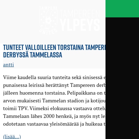
TUNTEET VALLOILLEEN TORSTAINA TAMPEREEN
DERBYSSÄ TAMMELASSA
antti
Viime kaudella suuria tunteita sekä sinisessä että
punaisessa leirissä herättänyt Tampereen derby pelataan
jälleen huomenna torstaina. Pelipaikkana on tapahtuman
arvon mukaisesti Tammelan stadion ja kotijoukkueena
toimii TPV. Viimeksi elokuussa vastaava ottelu keräsi
Tammelaan lähes 2000 henkeä, ja myös nyt lehtereille
odotetaan vastaavaa yleisömäärää ja huikeaa tunnelmaa.
(lisää…)