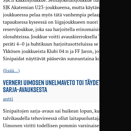
SJK:n kakkosjoukkue. Seinäjokelaisjoukkue tunnetaan myös
SJK Akatemian U23-joukkueena, mutta käytännössä
joukkueessa pelaa myös tätä vanhempia pelaajia. Joka
tapauksessa kyseessä on liigajoukkueen nuori ja nälkäinen
reservijoukkue, joka saa harjoitella erinomaisissa
olosuhteissa. Joukkue voitti avauskierroksella TP-47:n
peräti 4–0 ja huhtikuun harjoitusotteluissa se on voittanut
Ykkösen joukkueista Klubi 04:n ja FF Jaron, joten
Sinipaidat näyttävät pääsevän sunnuntaina kovaan testiin.
(lisää…)
VERNERI UIMOSEN UNELMA­VETO TOI TÄYDET PISTEET
SARJA-AVAUKSESTA
antti
Sinipaitojen sarja-avaus sai huikean lopun, kun jo
talvikaudella tehovireessä ollut laitapuolustaja Verneri
Uimonen viritti todellisen pommin varsinaisen peliajan