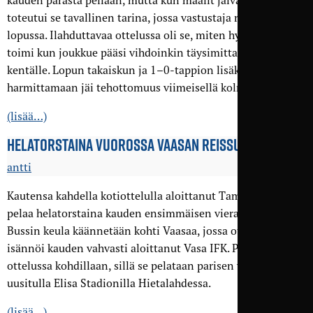
kauden parasta peliään, mutta kun maalit jäivät tekemättä,
toteutui se tavallinen tarina, jossa vastustaja rankaisi
lopussa. Ilahduttavaa ottelussa oli se, miten hyvin laitapeli
toimi kun joukkue pääsi vihdoinkin täysimittaiselle
kentälle. Lopun takaiskun ja 1–0-tappion lisäksi
harmittamaan jäi tehottomuus viimeisellä kolmanneksella.
(lisää…)
HELATORSTAINA VUOROSSA VAASAN REISSU
antti
Kautensa kahdella kotiottelulla aloittanut Tampere United
pelaa helatorstaina kauden ensimmäisen vierasottelunsa.
Bussin keula käännetään kohti Vaasaa, jossa ottelua
isännöi kauden vahvasti aloittanut Vasa IFK. Puitteet ovat
ottelussa kohdillaan, sillä se pelataan parisen vuotta sitten
uusitulla Elisa Stadionilla Hietalahdessa.
(lisää…)