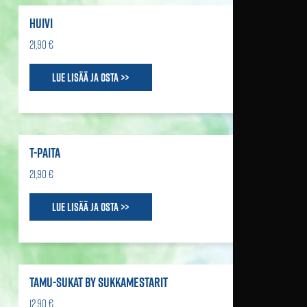
HUIVI
21,90 €
Lue lisää ja osta >>
T-PAITA
21,90 €
Lue lisää ja osta >>
TAMU-SUKAT BY SUKKAMESTARIT
12,90 €