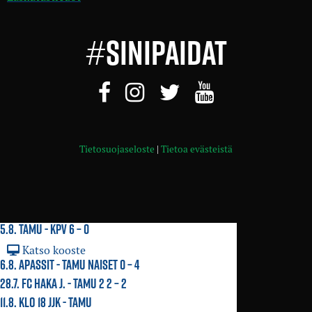
#
SINIPAIDAT
Tietosuojaseloste
|
Tietoa evästeistä
5.8.
TAMU
- KPV 6 – 0
Katso kooste
6.8. APASSIT -
TAMU NAISET
0 – 4
28.7. FC HAKA J. -
TAMU 2
2 – 2
11.8. KLO 18 JJK - TAMU