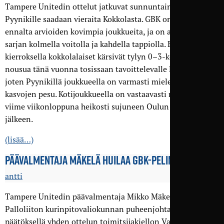
Tampere Unitedin ottelut jatkuvat sunnuntaina, jolloin
Pyynikille saadaan vieraita Kokkolasta. GBK on yksi sarjan
ennalta arvioiden kovimpia joukkueita, ja on aloittanut
sarjan kolmella voitolla ja kahdella tappiolla. Edellisellä
kierroksella kokkolalaiset kärsivät tylyn 0–3-kotitappion
nousua tänä vuonna tosissaan tavoittelevalle Herculekselle,
joten Pyynikillä joukkueella on varmasti mielessään
kasvojen pesu. Kotijoukkueella on vastaavasti näytön paikka
viime viikonloppuna heikosti sujuneen Oulun vierailun
jälkeen.
(lisää…)
PÄÄVALMENTAJA MÄKELÄ HUILAA GBK-PELIN
antti
Tampere Unitedin päävalmentaja Mikko Mäkelä on saanut
Palloliiton kurinpitovaliokunnan puheenjohtajan
päätöksellä yhden ottelun toimitsijakiellon Vaasassa