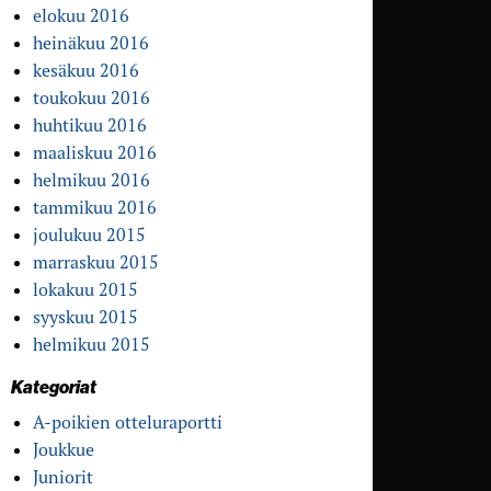
elokuu 2016
heinäkuu 2016
kesäkuu 2016
toukokuu 2016
huhtikuu 2016
maaliskuu 2016
helmikuu 2016
tammikuu 2016
joulukuu 2015
marraskuu 2015
lokakuu 2015
syyskuu 2015
helmikuu 2015
Kategoriat
A-poikien otteluraportti
Joukkue
Juniorit