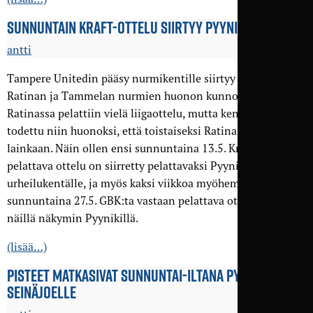
SUNNUNTAIN KRAFT-OTTELU SIIRTYY PYYNIKILLE
antti
Tampere Unitedin pääsy nurmikentille siirtyy kesemmälle
Ratinan ja Tammelan nurmien huonon kunnon takia. Eilen
Ratinassa pelattiin vielä liigaottelu, mutta kentän kunto on
todettu niin huonoksi, että toistaiseksi Ratinassa ei pelata
lainkaan. Näin ollen ensi sunnuntaina 13.5. Kraftia vastaan
pelattava ottelu on siirretty pelattavaksi Pyynikin
urheilukentälle, ja myös kaksi viikkoa myöhemmin
sunnuntaina 27.5. GBK:ta vastaan pelattava ottelu pelataan
näillä näkymin Pyynikillä.
(lisää…)
PISTEET MATKASIVAT SUNNUNTAI-ILTANA PYYNIKILTÄ
SEINÄJOELLE