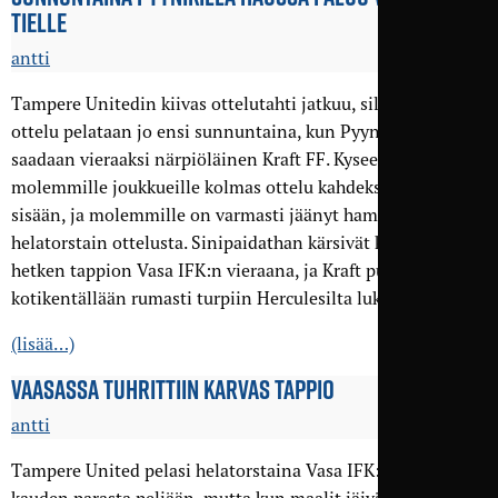
TIELLE
antti
Tampere Unitedin kiivas ottelutahti jatkuu, sillä seuraava
ottelu pelataan jo ensi sunnuntaina, kun Pyynikille
saadaan vieraaksi närpiöläinen Kraft FF. Kyseessä on
molemmille joukkueille kolmas ottelu kahdeksan päivän
sisään, ja molemmille on varmasti jäänyt hampaankoloon
helatorstain ottelusta. Sinipaidathan kärsivät karvaan viime
hetken tappion Vasa IFK:n vieraana, ja Kraft puolestaan otti
kotikentällään rumasti turpiin Herculesilta lukemin 1–5.
(lisää…)
VAASASSA TUHRITTIIN KARVAS TAPPIO
antti
Tampere United pelasi helatorstaina Vasa IFK:n vieraana