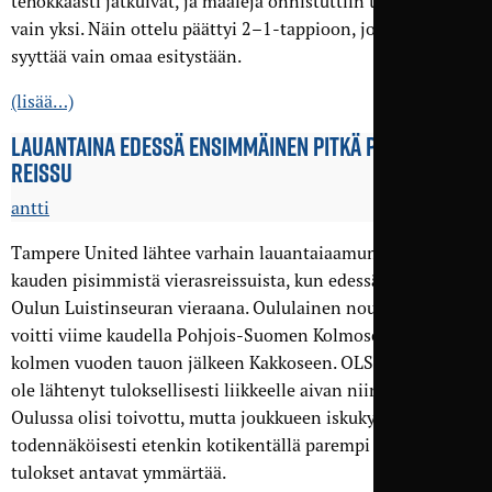
tehokkaasti jatkuivat, ja maaleja onnistuttiin tekemään
vain yksi. Näin ottelu päättyi 2–1-tappioon, josta TamU voi
syyttää vain omaa esitystään.
(lisää…)
LAUANTAINA EDESSÄ ENSIMMÄINEN PITKÄ POHJOISEN
REISSU
antti
Tampere United lähtee varhain lauantaiaamuna yhdelle
kauden pisimmistä vierasreissuista, kun edessä on ottelu
Oulun Luistinseuran vieraana. Oululainen nousijajoukkue
voitti viime kaudella Pohjois-Suomen Kolmosen, ja palasi
kolmen vuoden tauon jälkeen Kakkoseen. OLS:n kausi ei
ole lähtenyt tuloksellisesti liikkeelle aivan niin hyvin kuin
Oulussa olisi toivottu, mutta joukkueen iskukyky on
todennäköisesti etenkin kotikentällä parempi kuin mitä
tulokset antavat ymmärtää.