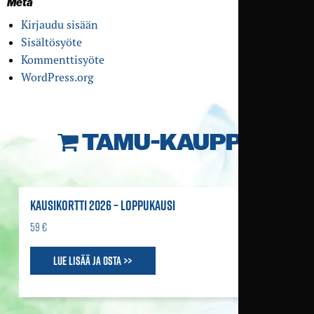
Meta
Kirjaudu sisään
Sisältösyöte
Kommenttisyöte
WordPress.org
TAMU-KAUPPA
KAUSIKORTTI 2026 – LOPPUKAUSI
59 €
Lue lisää ja osta >>