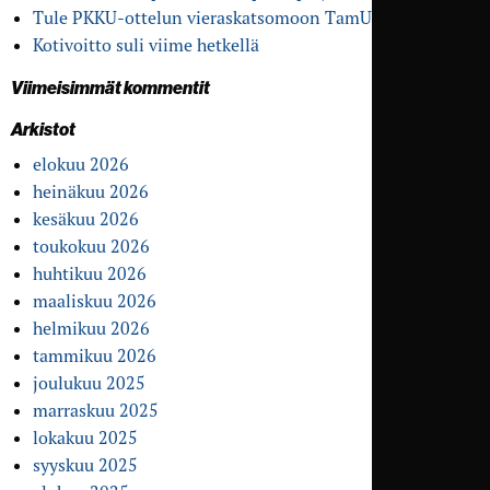
Tule PKKU-ottelun vieras­katsomoon TamU-klubille
Kotivoitto suli viime hetkellä
Viimeisimmät kommentit
Arkistot
elokuu 2026
heinäkuu 2026
kesäkuu 2026
toukokuu 2026
huhtikuu 2026
maaliskuu 2026
helmikuu 2026
tammikuu 2026
joulukuu 2025
marraskuu 2025
lokakuu 2025
syyskuu 2025