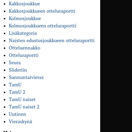
Kakkosjoukkue
Kakkosjoukkueen otteluraportti
Kolmosjoukkue
Kolmosjoukkueen otteluraportti
Lisäkategoria
Naisten edustusjoukkueen otteluraportti
Otteluennakko
Otteluraportti
Seura
Slideriin
Sunnuntaivieras
TamU
TamU 2
TamU naiset
TamU naiset 2
Uutinen
Vieraskynä