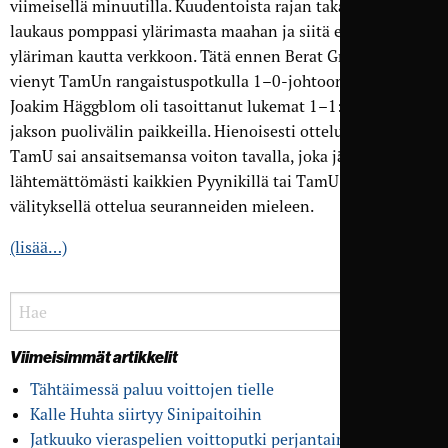
viimeisellä minuutilla. Kuudentoista rajan takaa lähtenyt
laukaus pomppasi ylärimasta maahan ja siitä edelleen
yläriman kautta verkkoon. Tätä ennen Berat Grabovci oli
vienyt TamUn rangaistuspotkulla 1–0-johtoon ja JBK:n
Joakim Häggblom oli tasoittanut lukemat 1–1:een toisen
jakson puolivälin paikkeilla. Hienoisesti ottelua hallinnut
TamU sai ansaitsemansa voiton tavalla, joka jäi varmasti
lähtemättömästi kaikkien Pyynikillä tai TamU-TV:n
välityksellä ottelua seuranneiden mieleen.
(lisää…)
Viimeisimmät artikkelit
Tähtäimessä paluu voittojen tielle
Kalle Huhta siirtyy Sinipaitoihin
Jatkuuko vieras­pelien voitto­putki perjantaina?