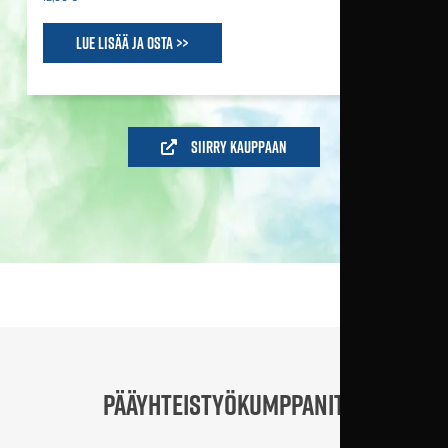
Lue lisää ja osta >>
Siirry kauppaan
PÄÄYHTEISTYÖKUMPPANIT