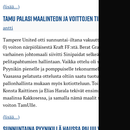
(lisää…)
TAMU PALASI MAALINTEON JA VOITTOJEN TIELLE
antti
Tampere United otti sunnuntai-iltana vakuuttavan 3–0 (1–
0) voiton närpiöläisestä Kraft FF:stä. Berat Grabovcin
varhainen johtomaali siivitti Sinipaidat selkeään
pelitapahtumien hallintaan. Vaikka ottelu oli siirretty
Pyynikin pienelle ja pomppuiselle tekonurmelle, edellisestä
Vaasassa pelatusta ottelusta oltiin saatu tuotua
pallonhallinta mukaan myös kotiotteluun. Toisella jaksolla
Konsta Raittinen ja Elias Harala tekivät ensimmäiset
maalinsa Kakkosessa, ja samalla nämä maalit sinetöivät
voiton TamUlle.
(lisää…)
SUNNUNTAINA PYYNIKILLÄ HAUSSA PALUU VOITTOJEN