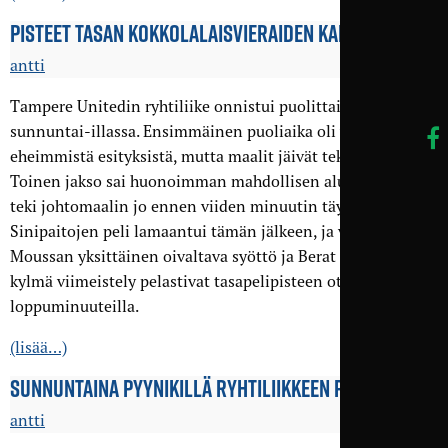
PISTEET TASAN KOKKOLALAIS­VIERAIDEN KANSSA
antti
Tampere Unitedin ryhtiliike onnistui puolittain Pyynikin
sunnuntai-illassa. Ensimmäinen puoliaika oli yksi kauden
eheimmistä esityksistä, mutta maalit jäivät tekemättä.
Toinen jakso sai huonoimman mahdollisen alun, kun GBK
teki johtomaalin jo ennen viiden minuutin täyttymistä.
Sinipaitojen peli lamaantui tämän jälkeen, ja vain Radwan
Moussan yksittäinen oivaltava syöttö ja Berat Grabovcin
kylmä viimeistely pelastivat tasapelipisteen ottelun
loppuminuuteilla.
(lisää…)
SUNNUNTAINA PYYNIKILLÄ RYHTI­LIIKKEEN PAIKKA
antti