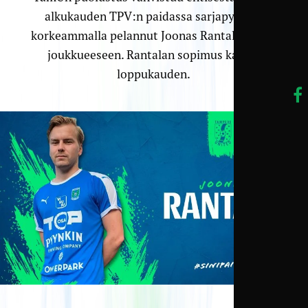
alkukauden TPV:n paidassa sarjapykälää
korkeammalla pelannut Joonas Rantala liittyy
joukkueeseen. Rantalan sopimus kattaa
loppukauden.