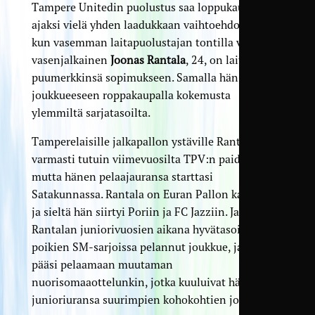
Tampere Unitedin puolustus saa loppukauden
ajaksi vielä yhden laadukkaan vaihtoehdon lisää,
kun vasemman laitapuolustajan tontilla viihtyvä
vasenjalkainen
Joonas Rantala
, 24, on laittanut
puumerkkinsä sopimukseen. Samalla hän tuo
joukkueeseen roppakaupalla kokemusta
ylemmiltä sarjatasoilta.
Tamperelaisille jalkapallon ystäville Rantala on
varmasti tutuin viimevuosilta TPV:n paidasta,
mutta hänen pelaajauransa starttasi
Satakunnassa. Rantala on Euran Pallon kasvatti,
ja sieltä hän siirtyi Poriin ja FC Jazziin. Jazzilla oli
Rantalan juniorivuosien aikana hyvätasoinen
poikien SM-sarjoissa pelannut joukkue, ja hän
pääsi pelaamaan muutaman
nuorisomaaottelunkin, jotka kuuluivat hänen
junioriuransa suurimpien kohokohtien joukkoon.