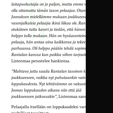
laitapuolustajia on jo paljon, mutta emme voineet
olla ottamatta tämän tason pelaajaa. Otamme
Joonaksen mielellämme mukaan joukkueeseen, eikä
vasenjalkaisia pelaajia ikinä liikaa ole. Rantala on jo
etukäteen tuttu kaveri ja tiedän, että hänen on
helppo tulla mukaan. Hän on hyväasenteinen
pelaaja, hän antaa aina kaikkensa ja tekee aina
parhaansa. Oli helppo päätös tehdä sopimus
Rantalan kanssa kun paikka siihen tarjoutui”
,
Listenmaa perustelee hankintaa.
”Mahtava juttu saada Rantalan tasoinen kaveri
joukkueeseen, vaikka nyt puhutaankin vain
loppukaudesta. Nyt tehtävämme on vakuuttaa
Joonas loppukauden aikana niin että jää
joukkueeseen jatkossakin”
, Listenmaa sanoo.
Pelaajalla itsellään on loppukaudeksi varsin
maltilliset tavoitteet.