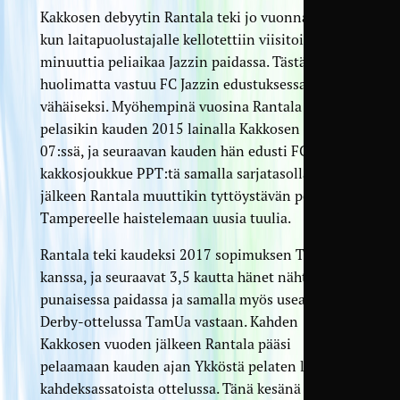
Kakkosen debyytin Rantala teki jo vuonna 2012,
kun laitapuolustajalle kellotettiin viisitoista
minuuttia peliaikaa Jazzin paidassa. Tästä
huolimatta vastuu FC Jazzin edustuksessa jäi
vähäiseksi. Myöhempinä vuosina Rantala
pelasikin kauden 2015 lainalla Kakkosen Kerho
07:ssä, ja seuraavan kauden hän edusti FC Jazzin
kakkosjoukkue PPT:tä samalla sarjatasolla. Tämän
jälkeen Rantala muuttikin tyttöystävän perässä
Tampereelle haistelemaan uusia tuulia.
Rantala teki kaudeksi 2017 sopimuksen TPV:n
kanssa, ja seuraavat 3,5 kautta hänet nähtiinkin
punaisessa paidassa ja samalla myös useammassa
Derby-ottelussa TamUa vastaan. Kahden
Kakkosen vuoden jälkeen Rantala pääsi
pelaamaan kauden ajan Ykköstä pelaten lopulta
kahdeksassatoista ottelussa. Tänä kesänä