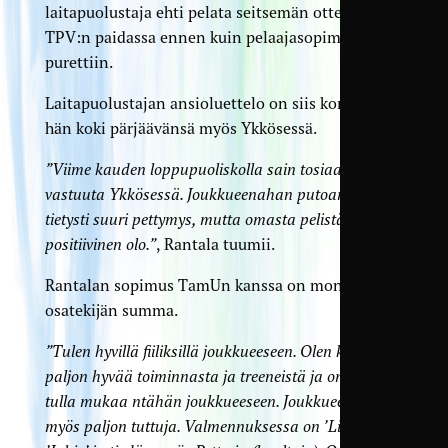
laitapuolustaja ehti pelata seitsemän ottelua
TPV:n paidassa ennen kuin pelaajasopimus
purettiin.
Laitapuolustajan ansioluettelo on siis komea ja
hän koki pärjäävänsä myös Ykkösessä.
”Viime kauden loppupuoliskolla sain tosiaan paljon
vastuuta Ykkösessä. Joukkueenahan putoaminen oli
tietysti suuri pettymys, mutta omasta pelistä jäi
positiivinen olo.”
, Rantala tuumii.
Rantalan sopimus TamUn kanssa on monen
osatekijän summa.
”Tulen hyvillä fiiliksillä joukkueeseen. Olen kuullut
paljon hyvää toiminnasta ja treeneistä ja on mukava
tulla mukaa ntähän joukkueeseen. Joukkueessa on
myös paljon tuttuja. Valmennuksessa on ’Liste’ ja