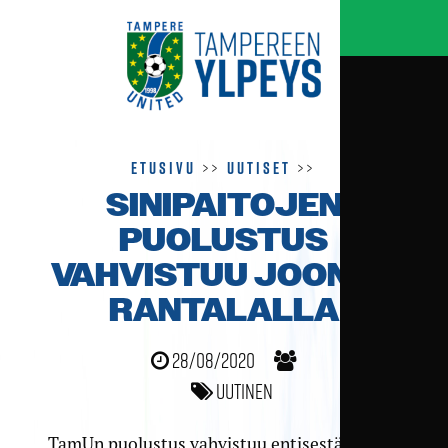
Etusivu
>>
Uutiset
>>
SINIPAITOJEN
PUOLUSTUS
VAHVISTUU JOONAS
RANTALALLA
28/08/2020
Uutinen
TamUn puolustus vahvistuu entisestään, kun