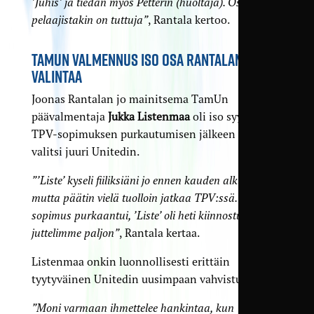
’Juhis’ ja tiedän myös Petterin (huoltaja). Osa
pelaajistakin on tuttuja”
, Rantala kertoo.
TAMUN VALMENNUS ISO OSA RANTALAN
VALINTAA
Joonas Rantalan jo mainitsema TamUn
päävalmentaja
Jukka Listenmaa
oli iso syy, miksi
TPV-sopimuksen purkautumisen jälkeen Rantala
valitsi juuri Unitedin.
”’Liste’ kyseli fiiliksiäni jo ennen kauden alkua,
mutta päätin vielä tuolloin jatkaa TPV:ssä. Nyt kun
sopimus purkaantui, ’Liste’ oli heti kiinnostunut ja
juttelimme paljon”
, Rantala kertaa.
Listenmaa onkin luonnollisesti erittäin
tyytyväinen Unitedin uusimpaan vahvistukseen.
”Moni varmaan ihmettelee hankintaa, kun