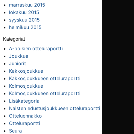
marraskuu 2015
lokakuu 2015
syyskuu 2015
helmikuu 2015
Kategoriat
A-poikien otteluraportti
Joukkue
Juniorit
Kakkosjoukkue
Kakkosjoukkueen otteluraportti
Kolmosjoukkue
Kolmosjoukkueen otteluraportti
Lisäkategoria
Naisten edustusjoukkueen otteluraportti
Otteluennakko
Otteluraportti
Seura