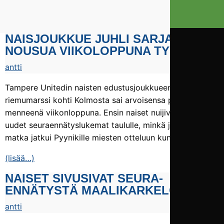
NAISJOUKKUE JUHLI SARJA­
NOUSUA VIIKO­LOPPUNA TYYLILLÄ
antti
Tampere Unitedin naisten edustusjoukkueen
riemumarssi kohti Kolmosta sai arvoisensa päätöksen
menneenä viikonloppuna. Ensin naiset nuijivat Toijalassa
uudet seuraennätyslukemat taululle, minkä jälkeen
matka jatkui Pyynikille miesten otteluun kunniavieraaksi.
(lisää…)
NAISET SIVUSIVAT SEURA­
ENNÄTYSTÄ MAALI­KARKELOISSA
antti