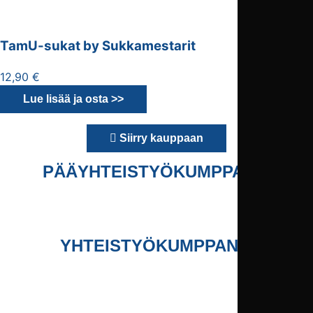
TamU-sukat by Sukkamestarit
12,90 €
Lue lisää ja osta >>
Siirry kauppaan
PÄÄYHTEISTYÖKUMPPANIT
YHTEISTYÖKUMPPANIT