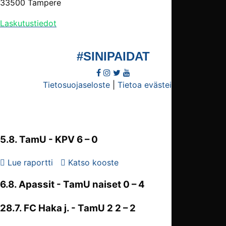
33500 Tampere
Laskutustiedot
#
SINIPAIDAT
Tietosuojaseloste
|
Tietoa evästeistä
5.8.
TamU
- KPV 6 – 0
Lue raportti
Katso kooste
6.8. Apassit -
TamU naiset
0 – 4
28.7. FC Haka j. -
TamU 2
2 – 2