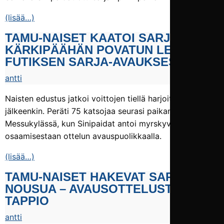
(lisää…)
TAMU-NAISET KAATOI SARJAN
KÄRKI­PÄÄHÄN POVATUN LEKI-
FUTIKSEN SARJA-AVAUKSESSA
antti
Naisten edustus jatkoi voittojen tiellä harjoitusotteluiden
jälkeenkin. Peräti 75 katsojaa seurasi paikan päällä
Messukylässä, kun Sinipaidat antoi myrskyvaroituksen
osaamisestaan ottelun avauspuolikkaalla.
(lisää…)
TAMU-NAISET HAKEVAT SARJA­
NOUSUA – AVAUS­OTTELUSTA
TAPPIO
antti