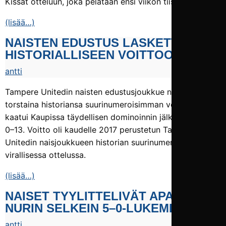
Kissat otteluun, joka pelataan ensi viikon tiistaina 11.8.
(lisää…)
NAISTEN EDUSTUS LASKETTELI
HISTORIALLISEEN VOITTOON
antti
Tampere Unitedin naisten edustusjoukkue nappasi
torstaina historiansa suurinumeroisimman voiton. PP-70
kaatui Kaupissa täydellisen dominoinnin jälkeen lukemin
0–13. Voitto oli kaudelle 2017 perustetun Tampere
Unitedin naisjoukkueen historian suurinumeroisin
virallisessa ottelussa.
(lisää…)
NAISET TYYLITTELIVÄT APASSIT
NURIN SELKEIN 5–0-LUKEMIN
antti