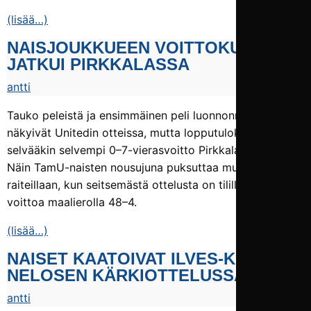
(lisää…)
NAISJOUKKUEEN VOITTO­KULKU
JATKUI PIRKKALASSA
antti
Tauko peleistä ja ensimmäinen peli luonnonnurmella
näkyivät Unitedin otteissa, mutta lopputuloksena oli silti
selvääkin selvempi 0–7-vierasvoitto Pirkkalan Killosta.
Näin TamU-naisten nousujuna puksuttaa mukavasti
raiteillaan, kun seitsemästä ottelusta on tilillä seitsemän
voittoa maalierolla 48–4.
(lisää…)
NAISET KAATOIVAT ILVES-KISSAT
NELOSEN KÄRKI­OTTELUSSA
antti