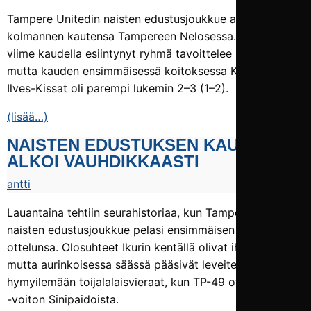
Tampere Unitedin naisten edustusjoukkue aloittaa
kolmannen kautensa Tampereen Nelosessa. Pirteästi jo
viime kaudella esiintynyt ryhmä tavoittelee sarjanousua,
mutta kauden ensimmäisessä koitoksessa Kaupissa
Ilves-Kissat oli parempi lukemin 2–3 (1–2).
(lisää…)
NAISTEN EDUSTUKSEN KAUSI
ALKOI VAUHDIKKAASTI
antti
Lauantaina tehtiin seurahistoriaa, kun Tampere Unitedin
naisten edustusjoukkue pelasi ensimmäisen virallisen
ottelunsa. Olosuhteet Ikurin kentällä olivat ihanteelliset,
mutta aurinkoisessa säässä pääsivät leveiten
hymyilemään toijalalaisvieraat, kun TP-49 otti 0–2 (0–1)
-voiton Sinipaidoista.