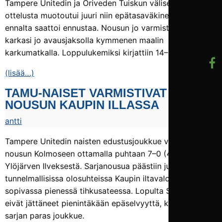
Tampere Unitedin ja Oriveden Tuiskun välisestä
ottelusta muotoutui juuri niin epätasaväkinen kuin
ennalta saattoi ennustaa. Nousun jo varmistanut TamU
karkasi jo avausjaksolla kymmenen maalin
karkumatkalla. Loppulukemiksi kirjattiin 14–0.
(lisää…)
TAMU-NAISET VARMISTIVAT SARJA­
NOUSUN KAUPIN ILLASSA
antti
Tampere Unitedin naisten edustusjoukkue varmisti
nousun Kolmoseen ottamalla puhtaan 7–0 (4–0) -voiton
Ylöjärven Ilveksestä. Sarjanousua päästiin juhlimaan
tunnelmallisissa olosuhteissa Kaupin iltavaloissa
sopivassa pienessä tihkusateessa. Lopulta Sinipaidat
eivät jättäneet pienintäkään epäselvyyttä, kuka on
sarjan paras joukkue.