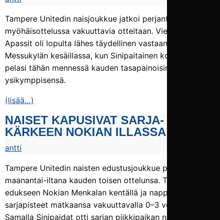
Tampere Unitedin naisjoukkue jatkoi perjantai-illan
myöhäisottelussa vakuuttavia otteitaan. Vierasjoukkue
Apassit oli lopulta lähes täydellinen vastaantulija
Messukylän kesäillassa, kun Sinipaitainen kotijoukkue
pelasi tähän mennessä kauden tasapainoisimman
ysikymppisensä.
(lisää…)
NAISET KAPUSIVAT SARJA­
KÄRKEEN NOKIAN ILLASSA
antti
Tampere Unitedin naisten edustusjoukkue pelasi
maanantai-iltana kauden toisen ottelunsa. TamU esiintyi
edukseen Nokian Menkalan kentällä ja nappasi
sarjapisteet matkaansa vakuuttavalla 0–3 voitolla.
Samalla Sinipaidat otti sarjan piikkipaikan nokialaisilta.