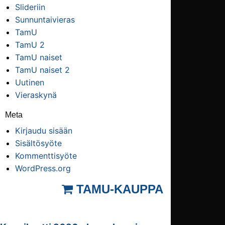
Slideriin
Sunnuntaivieras
TamU
TamU 2
TamU naiset
TamU naiset 2
Uutinen
Vieraskynä
Meta
Kirjaudu sisään
Sisältösyöte
Kommenttisyöte
WordPress.org
TAMU-KAUPPA