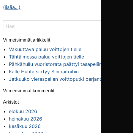
(lisää…)
Viimeisimmät artikkelit
Vakuuttava paluu voittojen tielle
Tähtäimessä paluu voittojen tielle
Pähkähullu vuoristo­rata päättyi tasapeliin
Kalle Huhta siirtyy Sinipaitoihin
Jatkuuko vieras­pelien voitto­putki perjantaina?
Viimeisimmät kommentit
Arkistot
elokuu 2026
heinäkuu 2026
kesäkuu 2026