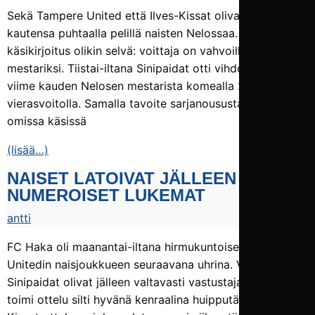
Sekä Tampere United että Ilves-Kissat olivat aloittaneet
kautensa puhtaalla pelillä naisten Nelossaa. Illan
käsikirjoitus olikin selvä: voittaja on vahvoilla sarjan
mestariksi. Tiistai-iltana Sinipaidat otti vihdoin revanssin
viime kauden Nelosen mestarista komealla 2–4-
vierasvoitolla. Samalla tavoite sarjanoususta pysyi
omissa käsissä
(lisää…)
NAISET LATOIVAT JÄLLEEN KAKSI­
NUMEROISET LUKEMAT
antti
FC Haka oli maanantai-iltana hirmukuntoisen Tampere
Unitedin naisjoukkueen seuraavana uhrina. Vaikka
Sinipaidat olivat jälleen valtavasti vastustajaansa edellä,
toimi ottelu silti hyvänä kenraalina huipputärkeään Ilves-