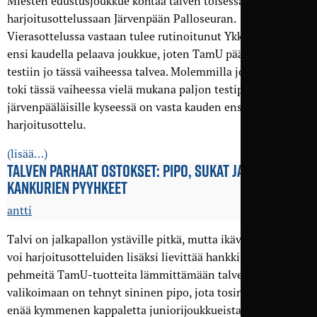
Miesten edustusjoukkue kohtaa talven toisessa
harjoitusottelussaan Järvenpään Palloseuran.
Vierasottelussa vastaan tulee rutinoitunut Ykkösliigassa
ensi kaudella pelaava joukkue, joten TamU pääsee kovaan
testiin jo tässä vaiheessa talvea. Molemmilla joukkueilla on
toki tässä vaiheessa vielä mukana paljon testipelaajia, ja
järvenpääläisille kyseessä on vasta kauden ensimmäinen
harjoitusottelu.
(lisää…)
TALVEN PARHAAT OSTOKSET: PIPO, SUKAT JA LAPUAN
KANKURIEN PYYHKEET
antti
Talvi on jalkapallon ystäville pitkä, mutta ikävää otteluihin
voi harjoitusotteluiden lisäksi lievittää hankkimalla
pehmeitä TamU-tuotteita lämmittämään talvea. Paluun
valikoimaan on tehnyt sininen pipo, jota tosin on jäljellä
enää kymmenen kappaletta juniorijoukkueista tulleen