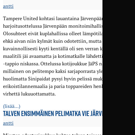
antti
Tampere United kohtasi lauantaina Järvenpään Palloseuran
harjoitusottelussa Järvenpään monitoimihallissa.
Olosuhteet eivät kuplahallissa olleet lämpötilan puolesta
ehkä aivan niin kylmät kuin odotettiin, mutta
kuvainnollisesti kyyti kentällä oli sen verran kylmää, että
maalitili jäi avaamatta ja kotimatkalle lähdettiin 3–0 (2–0)
-tappio niskassa. Ottelussa kotijoukkue JäPS näytti,
millainen on pelitempo kaksi sarjaporrasta ylempänä. Siitä
huolimatta Sinipaidat pysyi hyvin pelissä mukana yhtä
erikoistilannemaalia ja paria toppareiden henkilökohtaista
virhettä lukuuottamatta.
(lisää…)
TALVEN ENSIMMÄINEN PELIMATKA VIE JÄRVENPÄÄHÄN
antti