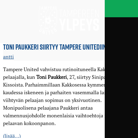
TONI PAUKKERI SIIRTYY TAMPERE UNITEDIIN
antti
Tampere United vahvistuu rutinoituneella Kakkosen tason
pelaajalla, kun
Toni Paukkeri
, 27, siirtyy Sinipaitoihin Ilves-
Kissoista. Parhaimmillaan Kakkosessa kymmenen maalia
kaudessa iskeneen ja parhaiten vasemmalla laidalla
viihtyvän pelaajan sopimus on yksivuotinen.
Monipuolisena pelaajana Paukkeri antaa
valmennusjohdolle monenlaisia vaihtoehtoja rakentaa
pelaavan kokoonpanon.
(lisää…)