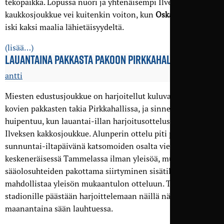
tekopaikka. Lopussa nuori ja yhtenäisempi Ilveksen
kaukkosjoukkue vei kuitenkin voiton, kun
Oskari Paavola
iski kaksi maalia lähietäisyydeltä.
(lisää…)
LAUANTAINA PAKKASTA PAKOON PIRKKAHALLIIN
antti
Miesten edustusjoukkue on harjoitellut kuluvalla viikolla
kovien pakkasten takia Pirkkahallissa, ja sinne viikko myös
huipentuu, kun lauantai-illan harjoitusottelussa kohdataan
Ilveksen kakkosjoukkue. Alunperin ottelu piti pelata vasta
sunnuntai-iltapäivänä katsomoiden osalta vielä
keskeneräisessä Tammelassa ilman yleisöä, mutta
sääolosuhteiden pakottama siirtyminen sisätiloihin
mahdollistaa yleisön mukaantulon otteluun. Tammelan
stadionille päästään harjoittelemaan näillä näkymin heti
maanantaina sään lauhtuessa.