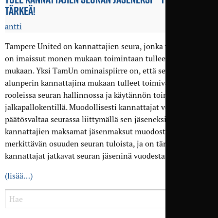
TÄRKEÄ!
antti
Tampere United on kannattajien seura, jonka yhteisöllisyys
on imaissut monen mukaan toimintaan tulleen tiiviisti
mukaan. Yksi TamUn ominaispiirre on, että seuraan
alunperin kannattajina mukaan tulleet toimivat erilaisissa
rooleissa seuran hallinnossa ja käytännön toiminnassa
jalkapallokentillä. Muodollisesti kannattajat voivat käyttää
päätösvaltaa seurassa liittymällä sen jäseneksi. Toisaalta
kannattajien maksamat jäsenmaksut muodostavat
merkittävän osuuden seuran tuloista, ja on tärkeää että
kannattajat jatkavat seuran jäseninä vuodesta toiseen.
(lisää…)