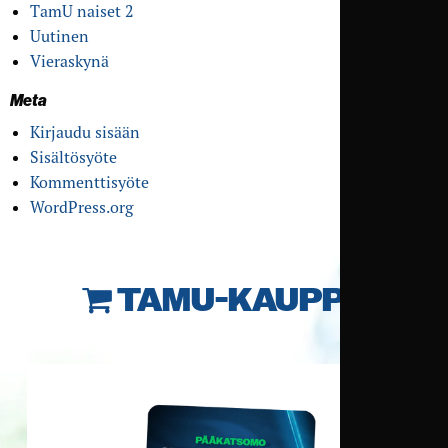
TamU naiset 2
Uutinen
Vieraskynä
Meta
Kirjaudu sisään
Sisältösyöte
Kommenttisyöte
WordPress.org
TAMU-KAUPPA