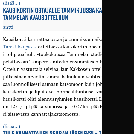
(lisää…)
KAUSIKORTIN OSTAJALLE TAMMIKUUSSA KAKSI LIPPUA
TAMMELAN AVAUSOTTELUUN
antti
Kausikortti kannattaa ostaa jo tammikuun aikana, sillä
TamU-kaupasta
ostettaessa kausikortin oheen saa kaksi
irtolippua huhti-toukokuussa Tammelan stadionilla
pelattavaan Tampere Unitedin ensimmäisen kotiotteluun.
Ottelun vastustaja selviää, kun Kakkosen otteluohjelma
julkaistaan arviolta tammi-helmikuun vaihteessa. Irtoliput
saa luonnollisesti samaan katsomoon kuin johon ostaa
kausikortin, ja liput ovat normaalihintaiset vaikka
kausikortti olisi alennusryhmien kausikortti. Lippujen avo
on 12 € / kpl pääkatsomossa ja 10 € / kpl päädyssä
sijaitsevassa kannattajakatsomossa.
(lisää…)
TULE KANNATTAJIEN SEURAN JÄSENEKSI – TUKESI ON