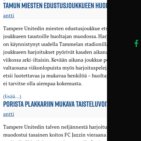
TAMUN MIESTEN EDUSTUS­JOUKKUEEN HUOLTAJAKSI?
antti
Tampere Unitedin miesten edustusjoukkue etsii vahvistusta
joukkueen taustoille huoltajan muodossa. Harjoituskausi
on käynnistynyt uudella Tammelan stadionilla ja
joukkueen harjoitukset pyörivät kauden aikana neljästi
viikossa arki-iltaisin. Kevään aikana joukkue pelaa
valtaosana viikonlopuista myös harjoituspelejä. Joukkue
etsii luotettavaa ja mukavaa henkilöä – huoltajan tehtävistä
ei tarvitse olla aiempaa kokemusta.
(lisää…)
PORISTA PLAKKARIIN MUKAVA TAISTELUVOITTO
antti
Tampere Unitedin talven neljännestä harjoitusottelusta
muodostui tasainen koitos FC Jazzin vieraana aina