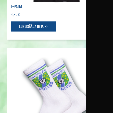
T-PAITA
21,90 €
Lue lisää ja osta >>