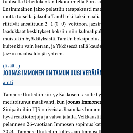
tuulisella Urheilukentän tekonurmella Porissa.
Ensimmäinen jakso pelattiin tasapaksusti maalittomana,
mutta toisella jaksolla TamU teki kaksi maalia, jotka
riittivät ansaittuun 2–1 (0–0) -voittoon. Jazzin paras ase oli
laadukkaat keskitykset boksiin niin kulmalipulta kuin
muistakin hyökkäyksistä. TamUn boksipuolustus petti
kuitenkin vain kerran, ja Ykkösessä tällä kaudella pelaavan
Jazzin maalisaldo jäi yhteen.
(lisää…)
JOONAS IMMONEN ON TAMUN UUSI VERÄJÄNVARTIJA
antti
Tampere Unitediin siirtyy Kakkosen tasolle hyvin
meritoitunut maalivahti, kun
Joonas Immonen
siirtyy
Sinipaitoihin HJS:n riveistä. Raamikas Immonen on erittäin
hyvä reaktiotorjuja ja vahva jalalla. Veikkausliigassakin
pelanneen 26-vuotiaan Immosen sopimus kattaa kauden
2024. Tampere Unitediin tullessaan Immosella on