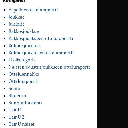
Kategoriat
A-poikien otteluraportti
Joukkue
Juniorit
Kakkosjoukkue
Kakkosjoukkueen otteluraportti
Kolmosjoukkue
Kolmosjoukkueen otteluraportti
Lisäkategoria
Naisten edustusjoukkueen otteluraportti
Otteluennakko
Otteluraportti
Seura
Slideriin
Sunnuntaivieras
TamU
TamU 2
TamU naiset