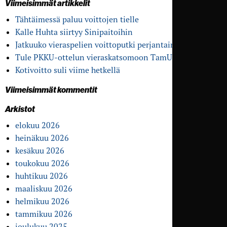
Viimeisimmät artikkelit
Tähtäimessä paluu voittojen tielle
Kalle Huhta siirtyy Sinipaitoihin
Jatkuuko vieras­pelien voitto­putki perjantaina?
Tule PKKU-ottelun vieras­katsomoon TamU-klubille
Kotivoitto suli viime hetkellä
Viimeisimmät kommentit
Arkistot
elokuu 2026
heinäkuu 2026
kesäkuu 2026
toukokuu 2026
huhtikuu 2026
maaliskuu 2026
helmikuu 2026
tammikuu 2026
joulukuu 2025