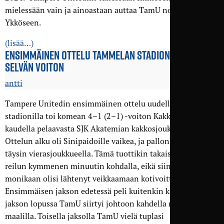
mielessään vain ja ainoastaan auttaa TamU nousemaan
Ykköseen.
(lisää…)
ENSIMMÄINEN OTTELU TAMMELAN STADIONILLA TOI
SELVÄN VOITON
antti
Tampere Unitedin ensimmäinen ottelu uudella Tammelan
stadionilla toi komean 4–1 (2–1) -voiton Kakkosessa tällä
kaudella pelaavasta SJK Akatemian kakkosjoukkueesta.
Ottelun alku oli Sinipaidoille vaikea, ja pallonhallinta oli
täysin vierasjoukkueella. Tämä tuottikin takaiskumaalin
reilun kymmenen minuutin kohdalla, eikä siinä kohtaa
monikaan olisi lähtenyt veikkaamaan kotivoittoa.
Ensimmäisen jakson edetessä peli kuitenkin kääntyi, ja
jakson lopussa TamU siirtyi johtoon kahdella nopealla
maalilla. Toisella jaksolla TamU vielä tuplasi