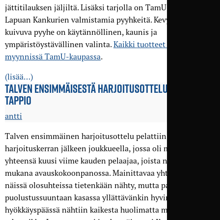
jättitilauksen jäljiltä. Lisäksi tarjolla on TamU-sukkia ja
Lapuan Kankurien valmistamia pyyhkeitä. Kevyt ja nopeasti
kuivuva pyyhe on käytännöllinen, kaunis ja
ympäristöystävällinen valinta.
Kaikki tuotteet ovat
myynnissä TamU-kaupassa
.
(lisää…)
TALVEN ENSIMMÄISESTÄ HARJOITUS­OTTELUSTA NIUKKA
TAPPIO
antti
Talven ensimmäinen harjoitusottelu pelattiin kolmen
harjoituskerran jälkeen joukkueella, jossa oli mukana
yhteensä kuusi viime kauden pelaajaa, joista neljä oli
mukana avauskokoonpanossa. Mainittavaa yhteispeliä ei
näissä olosuhteissa tietenkään nähty, mutta pakka pysyi
puolustussuuntaan kasassa yllättävänkin hyvin, ja myös
hyökkäyspäässä nähtiin kaikesta huolimatta muutama