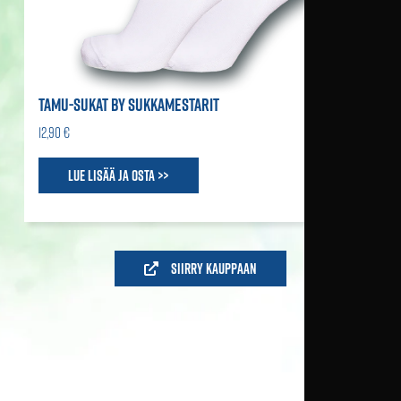
TAMU-SUKAT BY SUKKAMESTARIT
12,90 €
Lue lisää ja osta >>
Siirry kauppaan