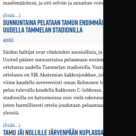
maalimääränsä, ja otti selvän ja ansaitun voiton.
(lisää…)
SUNNUNTAINA PELATAAN TAMUN ENSIMMÄINEN OTTELU
UUDELLA TAMMELAN STADIONILLA
antti
Säiden haltijat ovat vihdoinkin suosiollisia, ja Tampere
United pääsee sunnuntaina pelaamaan ensimmäisen
ottelunsa uudella Tammelan stadionilla. Vastustajana
ottelussa on SJK Akatemian kakkosjoukkue, joka voitti
viime kaudella suvereenisti oman Kolmosen lohkonsa, ja
pelaa tulevalla kaudella Kakkosen C-lohkossa. Tammelan
stadionilla on katsomoissa osin vielä rakennustyöt kesken,
joten harmillisesti ottelu joudutaan pelaamaan ilman
yleisöä.
(lisää…)
TAMU JÄI NOLLILLE JÄRVENPÄÄN KUPLASSA