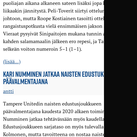
puoliajan aikana alkaneen sateen lisäksi jopa hiukan
liikaakin jännitystä. Peli-Toverit siirtyi ottelun alussa
johtoon, mutta Roope Kostiainen tasoitti ottelun
rangaistuspotkusta vielä ensimmäisen jakson aikana.
Vieraat pysyivät Sinipaitojen mukana tunnin ajan, mutta
kahden salamamaalin jälkeen ero repesi, ja TamU nappasi
selkeän voiton numeroin 5–1 (1–1).
(lisää…)
KARI NUMMINEN JATKAA NAISTEN EDUSTUKSEN
PÄÄVALMENTAJANA
antti
Tampere Unitedin naisten edustusjoukkueen
päävalmentajana kaudesta 2020 alkaen toiminut Kari
Numminen jatkaa tehtävässään myös kaudella 2022.
Edustusjoukkueen sarjataso on myös tulevalla kaudella
Kolmonen, mutta tavoitteena on nostaa naisten joukkue