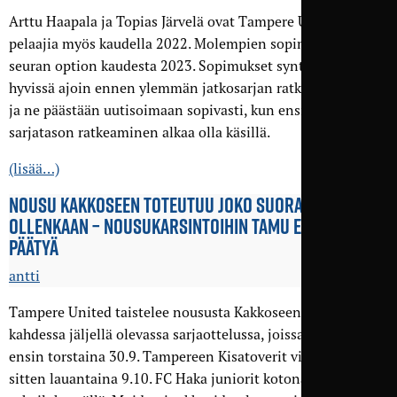
Arttu Haapala ja Topias Järvelä ovat Tampere Unitedin
pelaajia myös kaudella 2022. Molempien sopimus sisältää
seuran option kaudesta 2023. Sopimukset syntyivät jo
hyvissä ajoin ennen ylemmän jatkosarjan ratkaisuotteluita,
ja ne päästään uutisoimaan sopivasti, kun ensi kauden
sarjatason ratkeaminen alkaa olla käsillä.
(lisää…)
NOUSU KAKKOSEEN TOTEUTUU JOKO SUORAAN TAI EI
OLLENKAAN – NOUSU­KARSINTOIHIN TAMU EI VOI ENÄÄ
PÄÄTYÄ
antti
Tampere United taistelee noususta Kakkoseen kauden
kahdessa jäljellä olevassa sarjaottelussa, joissa kohdataan
ensin torstaina 30.9. Tampereen Kisatoverit vieraissa ja
sitten lauantaina 9.10. FC Haka juniorit kotona Pyynikin