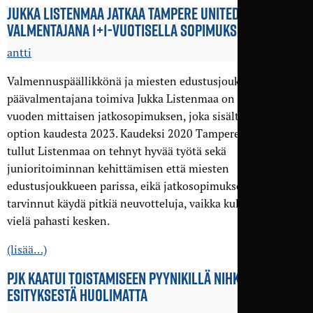
JUKKA LISTENMAA JATKAA TAMPERE UNITEDIN PÄÄ­
VALMENTAJANA 1+1-VUOTISELLA SOPIMUKSELLA
antti
Valmennuspäällikkönä ja miesten edustusjoukkueen
päävalmentajana toimiva Jukka Listenmaa on tehnyt
vuoden mittaisen jatkosopimuksen, joka sisältää myös
option kaudesta 2023. Kaudeksi 2020 Tampere Unitediin
tullut Listenmaa on tehnyt hyvää työtä sekä
junioritoiminnan kehittämisen että miesten
edustusjoukkueen parissa, eikä jatkosopimuksesta
tarvinnut käydä pitkiä neuvotteluja, vaikka kuluva kausi on
vielä pahasti kesken.
(lisää…)
PJK KAATUI TOISTAMISEEN PYYNIKILLÄ NIHKEÄSTÄ
ESITYKSESTÄ HUOLIMATTA