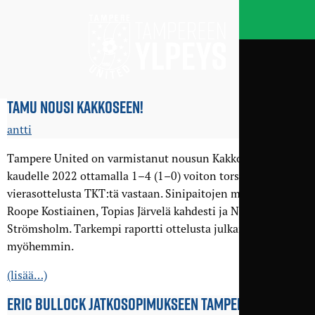
TAMU NOUSI KAKKOSEEN!
antti
Tampere United on varmistanut nousun Kakkoseen
kaudelle 2022 ottamalla 1–4 (1–0) voiton torstai-illan
vierasottelusta TKT:tä vastaan. Sinipaitojen maalit tekivät
Roope Kostiainen, Topias Järvelä kahdesti ja Nils
Strömsholm. Tarkempi raportti ottelusta julkaistaan
myöhemmin.
(lisää…)
ERIC BULLOCK JATKO­SOPIMUKSEEN TAMPERE UNITEDIN