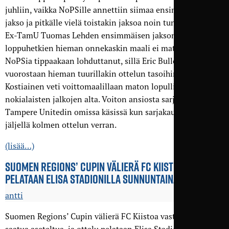
juhliin, vaikka NoPSille annettiin siimaa ensimmäinen
jakso ja pitkälle vielä toistakin jaksoa noin tunnin kohdille.
Ex-TamU Tuomas Lehden ensimmäisen jakson
loppuhetkien hieman onnekaskin maali ei matsin jälkeen
NoPSia tippaakaan lohduttanut, sillä Eric Bullock kuittasi
vuorostaan hieman tuurillakin ottelun tasoihin ja Roope
Kostiainen veti voittomaalillaan maton lopullisesti
nokialaisten jalkojen alta. Voiton ansiosta sarjanousu on
Tampere Unitedin omissa käsissä kun sarjakautta on
jäljellä kolmen ottelun verran.
(lisää…)
SUOMEN REGIONS’ CUPIN VÄLIERÄ FC KIISTOA VASTAAN
PELATAAN ELISA STADIONILLA SUNNUNTAINA 3.10.
antti
Suomen Regions’ Cupin välierä FC Kiistoa vastaan on