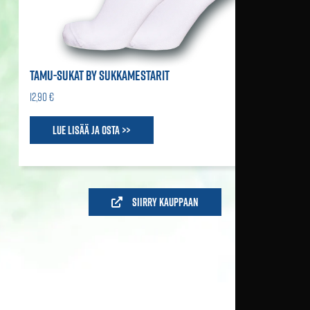
TAMU-SUKAT BY SUKKAMESTARIT
12,90 €
Lue lisää ja osta >>
Siirry kauppaan