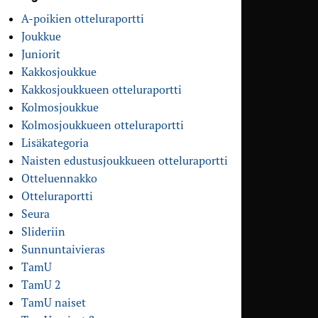
A-poikien otteluraportti
Joukkue
Juniorit
Kakkosjoukkue
Kakkosjoukkueen otteluraportti
Kolmosjoukkue
Kolmosjoukkueen otteluraportti
Lisäkategoria
Naisten edustusjoukkueen otteluraportti
Otteluennakko
Otteluraportti
Seura
Slideriin
Sunnuntaivieras
TamU
TamU 2
TamU naiset