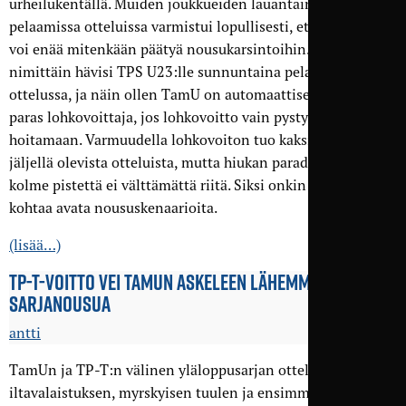
urheilukentällä. Muiden joukkueiden lauantaina 26.9.
pelaamissa otteluissa varmistui lopullisesti, että TamU ei
voi enää mitenkään päätyä nousukarsintoihin. FC Åland
nimittäin hävisi TPS U23:lle sunnuntaina pelatussa
ottelussa, ja näin ollen TamU on automaattisesti vertailun
paras lohkovoittaja, jos lohkovoitto vain pystytään
hoitamaan. Varmuudella lohkovoiton tuo kaksi pistettä
jäljellä olevista otteluista, mutta hiukan paradoksaalisesti
kolme pistettä ei välttämättä riitä. Siksi onkin hyvä tässä
kohtaa avata noususkenaarioita.
(lisää…)
TP-T-VOITTO VEI TAMUN ASKELEEN LÄHEMMÄS
SARJANOUSUA
antti
TamUn ja TP-T:n välinen yläloppusarjan ottelu tarjosi
iltavalaistuksen, myrskyisen tuulen ja ensimmäisen