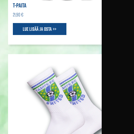
T-PAITA
21,90 €
Lue lisää ja osta >>