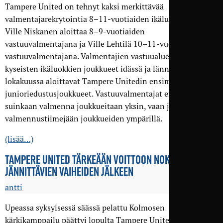
Tampere United on tehnyt kaksi merkittävää
valmentajarekrytointia 8–11-vuotiaiden ikäluokkiin, kun
Ville Niskanen aloittaa 8–9-vuotiaiden
vastuuvalmentajana ja Ville Lehtilä 10–11-vuotiaiden
vastuuvalmentajana. Valmentajien vastuualueisiin kuuluu
kyseisten ikäluokkien joukkueet idässä ja lännessä, sekä
lokakuussa aloittavat Tampere Unitedin ensimmäiset
junioriedustusjoukkueet. Vastuuvalmentajat eivät jatkossa
suinkaan valmenna joukkueitaan yksin, vaan johtavat omia
valmennustiimejään joukkueiden ympärillä.
(lisää…)
TAMPERE UNITED TÄRKEÄÄN VOITTOON NOKIALLA
JÄNNITTÄVIEN VAIHEIDEN JÄLKEEN
antti
Upeassa syksyisessä säässä pelattu Kolmosen
kärkikamppailu päättyi lopulta Tampere Unitedin voiton