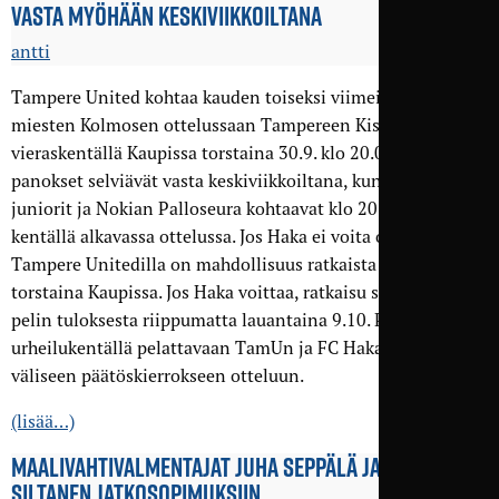
VASTA MYÖHÄÄN KESKIVIIKKO­ILTANA
antti
Tampere United kohtaa kauden toiseksi viimeisessä
miesten Kolmosen ottelussaan Tampereen Kisatoverit
vieraskentällä Kaupissa torstaina 30.9. klo 20.00. Ottelun
panokset selviävät vasta keskiviikkoiltana, kun FC Haka
juniorit ja Nokian Palloseura kohtaavat klo 20.00 Tehtaan
kentällä alkavassa ottelussa. Jos Haka ei voita ottelua,
Tampere Unitedilla on mahdollisuus ratkaista sarjanousu jo
torstaina Kaupissa. Jos Haka voittaa, ratkaisu siirtyy TKT-
pelin tuloksesta riippumatta lauantaina 9.10. Pyynikin
urheilukentällä pelattavaan TamUn ja FC Haka juniorien
väliseen päätöskierrokseen otteluun.
(lisää…)
MAALIVAHTI­VALMENTAJAT JUHA SEPPÄLÄ JA JUSSI
SILTANEN JATKO­SOPIMUKSIIN