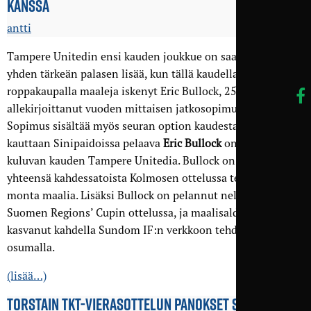
KANSSA
antti
Tampere Unitedin ensi kauden joukkue on saanut jälleen
yhden tärkeän palasen lisää, kun tällä kaudella
roppakaupalla maaleja iskenyt Eric Bullock, 25, on
allekirjoittanut vuoden mittaisen jatkosopimuksen.
Sopimus sisältää myös seuran option kaudesta 2023. Toista
kauttaan Sinipaidoissa pelaava
Eric Bullock
on ollut iso osa
kuluvan kauden Tampere Unitedia. Bullock on esiintynyt
yhteensä kahdessatoista Kolmosen ottelussa tehden yhtä
monta maalia. Lisäksi Bullock on pelannut neljässä
Suomen Regions’ Cupin ottelussa, ja maalisaldo on niissä
kasvanut kahdella Sundom IF:n verkkoon tehdyllä
osumalla.
(lisää…)
TORSTAIN TKT-VIERAS­OTTELUN PANOKSET SELVIÄVÄT