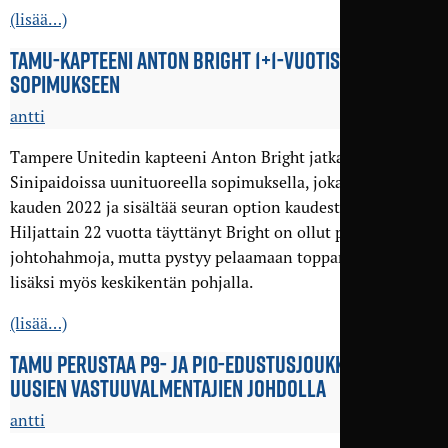
(lisää…)
TAMU-KAPTEENI ANTON BRIGHT 1+1-VUOTISEEN JATKO­
SOPIMUKSEEN
antti
Tampere Unitedin kapteeni Anton Bright jatkaa
Sinipaidoissa uunituoreella sopimuksella, joka kattaa
kauden 2022 ja sisältää seuran option kaudesta 2023.
Hiljattain 22 vuotta täyttänyt Bright on ollut puolustuksen
johtohahmoja, mutta pystyy pelaamaan topparin paikan
lisäksi myös keskikentän pohjalla.
(lisää…)
TAMU PERUSTAA P9- JA P10-EDUSTUS­JOUKKUEET
UUSIEN VASTUU­VALMENTAJIEN JOHDOLLA
antti