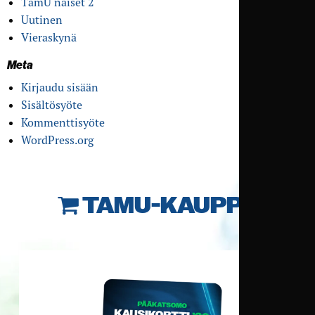
TamU naiset 2
Uutinen
Vieraskynä
Meta
Kirjaudu sisään
Sisältösyöte
Kommenttisyöte
WordPress.org
TAMU-KAUPPA