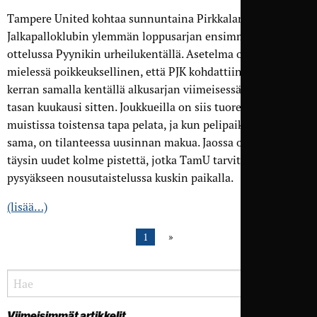
Tampere United kohtaa sunnuntaina Pirkkalan
Jalkapalloklubin ylemmän loppusarjan ensimmäisessä
ottelussa Pyynikin urheilukentällä. Asetelma on siinä
mielessä poikkeuksellinen, että PJK kohdattiin edellisen
kerran samalla kentällä alkusarjan viimeisessä kotiottelussa
tasan kuukausi sitten. Joukkueilla on siis tuoreessa
muistissa toistensa tapa pelata, ja kun pelipaikkakin on
sama, on tilanteessa uusinnan makua. Jaossa on kuitenkin
täysin uudet kolme pistettä, jotka TamU tarvitsee
pysyäkseen nousutaistelussa kuskin paikalla.
(lisää…)
1
Viimeisimmät artikkelit