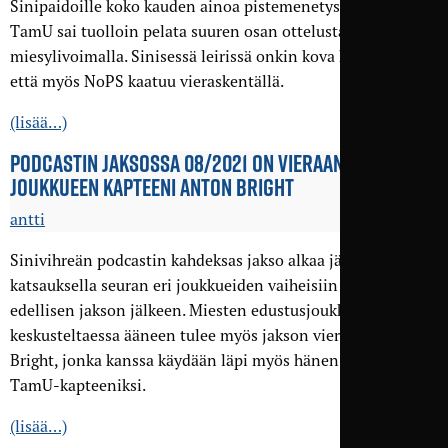
Sinipaidoille koko kauden ainoa pistemenetys, vaikka
TamU sai tuolloin pelata suuren osan ottelusta
miesylivoimalla. Sinisessä leirissä onkin kova halu näyttää,
että myös NoPS kaatuu vieraskentällä.
(lisää…)
PODCASTIN JAKSOSSA 08/2021 ON VIERAANA EDUSTUS­
JOUKKUEEN KAPTEENI ANTON BRIGHT
antti
Sinivihreän podcastin kahdeksas jakso alkaa jälleen
katsauksella seuran eri joukkueiden vaiheisiin podcastin
edellisen jakson jälkeen. Miesten edustusjoukkueesta
keskusteltaessa ääneen tulee myös jakson vieras Anton
Bright, jonka kanssa käydään läpi myös hänen polkuaan
TamU-kapteeniksi.
(lisää…)