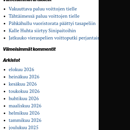
Vakuuttava paluu voittojen tielle
Tähtäimessä paluu voittojen tielle
Pähkähullu vuoristo­rata päättyi tasapeliin
Kalle Huhta siirtyy Sinipaitoihin
Jatkuuko vieras­pelien voitto­putki perjantaina?
Viimeisimmät kommentit
Arkistot
elokuu 2026
heinäkuu 2026
kesäkuu 2026
toukokuu 2026
huhtikuu 2026
maaliskuu 2026
helmikuu 2026
tammikuu 2026
joulukuu 2025