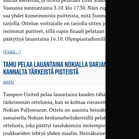
saatua aseteltua, ja ottelu pelataan Elisa Stadionilla
Vaasassa sunnuntaina 3.10. klo 17.30. Näin cupin välierä
saa yhdet komeimmista puitteista, mitä Suomessa on
tarjolla. Ottelun voittajalle on tarjolla sitten jo ne Suomen
isoimmat puitteet, sillä cupin finaali pelataan sarjakauden
päätyttyä lauantaina 16.10. Olympiastadionilla Helsingissä.
(lisää…)
TAMU PELAA LAUANTAINA NOKIALLA SARJA­NOUSUN
KANNALTA TÄRKEISTÄ PISTEISTÄ
antti
Tampere United pelaa lauantaina kauden tähän asti
tärkeimmän ottelunsa, kun se kohtaa vierasottelussa
Nokian Palloseuran. Ottelu on uusinta heinäkuun alussa
samaisella Nokian keskusurheilukentällä pelatusta
ottelusta, joka päättyi tasalukemiin molempien
joukkueiden tehtyä yhden maalin. Heinäkuinen tasapeli on