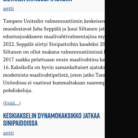
antti
Tampere Unitedin valmennustiimin keskeisen osan
muodostavat Juha Seppälä ja Jussi Siltanen jatkavat
edustusjoukkueen maalivahtivalmentajina myös kaudella
2022. Seppälä siirtyi Sinipaitoihin kaudeksi 2021 ja
Siltanen on ollut mukana valmennustiimissä kaudesta
2017 saakka pelattuaan ensin maalivahtina kaudet 2015–
16. Kaksikolla on hyvin samankaltaiset ajatukset
modernista maalivahtipelistä, joten jatko Tampere
Unitedissa ei vaatinut kummaltakaan suurempia
pohdiskeluja.
(lisää…)
KESKIAKSELIN DYNAMOKAKSIKKO JATKAA
SINIPAIDOISSA
antti