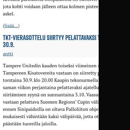
jota kohti voidaan jälleen ottaa kolmen pisteen suuruinen
askel.
(lisää…)
TKT-VIERASOTTELU SIIRTYY PELATTAVAKSI TORSTAINA
30.9.
antti
Tampere Unitedin kauden toiseksi viimeinen sarjaottelu
Tampereen Kisatovereita vastaan on siirretty pelattavaksi
torstaina 30.9. klo 20.00 Kaupin tekonurmella 2. Alunperin
saman viikon perjantaina pelattavaksi ajatellun ottelun
siirtämisen syynä on sunnuntaina 3.10. Vaasassa FC Kiistoa
vastaan pelattava Suomen Regions’ Cupin välierä, jota
ennen Sinipaidoilla on oltava Palloliiton ohjeistuksen
mukaisesti vähintään kaksi välipäivää, jotta otteluun
päästään tuoreilla jaloilla.