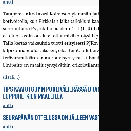
antti
Tampere United avasi Kolmosen ylemmän jatkosarjan
kotivoitolla, kun Pirkkalan Jalkapalloklubi kaatui
sunnuntaina Pyynikillä maalein 4–1 (1–0). Edellisen PJK-
ottelun tavoin ottelu ei ollut mikään täysi läpihuutojuttu.
Tällä kertaa vaikeuksia tuotti erityisesti PJK:n vetäytyminen
kilpikonnapuolustukseen, eikä TamU ollut aivan
terävimmillään sen murtamisyrityksissä. Kaikki
Sinipaitojen maalit syntyivätkin erikoistilanteista.
(lisää…)
TIPS KAATUI CUPIN PUOLI­VÄLIERÄSSÄ DRAMAATTISESTI
LOPPU­HETKIEN MAALEILLA
antti
SEURAPÄIVÄN OTTELUSSA ON JÄLLEEN VASTASSA PJK
antti