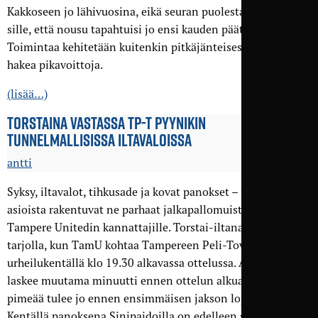
Kakkoseen jo lähivuosina, eikä seuran puolesta ole estettä
sille, että nousu tapahtuisi jo ensi kauden päätteeksi.
Toimintaa kehitetään kuitenkin pitkäjänteisesti yrittämättä
hakea pikavoittoja.
(lisää…)
TORSTAINA VASTASSA TP-T PYYNIKIN
TUNNELMALLISISSA ILTAVALOISSA
antti
Syksy, iltavalot, tihkusade ja kovat panokset – näistä
asioista rakentuvat ne parhaat jalkapallomuistot myös
Tampere Unitedin kannattajille. Torstai-iltana tätä on taas
tarjolla, kun TamU kohtaa Tampereen Peli-Toverit Pyynikin
urheilukentällä klo 19.30 alkavassa ottelussa. Aurinko
laskee muutama minuutti ennen ottelun alkua, ja täysin
pimeää tulee jo ennen ensimmäisen jakson loppua.
Kentällä panoksena Sinipaidoilla on edelleen sarjanousu,