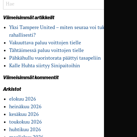
Viimeisimmät artikkelit
Yksi Tampere United – miten seuraa voi tukea
rahallisesti?
Vakuuttava paluu voittojen tielle
Tähtäimessä paluu voittojen tielle
Pähkähullu vuoristo­rata päättyi tasapeliin
Kalle Huhta siirtyy Sinipaitoihin
Viimeisimmät kommentit
Arkistot
elokuu 2026
heinäkuu 2026
kesäkuu 2026
toukokuu 2026
huhtikuu 2026