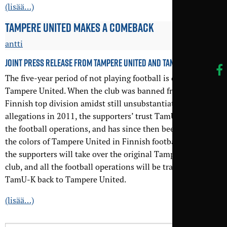
(lisää…)
TAMPERE UNITED MAKES A COMEBACK
antti
JOINT PRESS RELEASE FROM TAMPERE UNITED AND TAMU-K:
The five-year period of not playing football is over for
Tampere United. When the club was banned from the
Finnish top division amidst still unsubstantiated
allegations in 2011, the supporters’ trust TamU-K took over
the football operations, and has since then been carrying
the colors of Tampere United in Finnish football. In 2016
the supporters will take over the original Tampere United
club, and all the football operations will be transferred from
TamU-K back to Tampere United.
(lisää…)