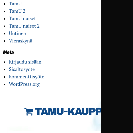
TamU
TamU 2
TamU naiset
TamU naiset 2
Uutinen
Vieraskynä
Meta
Kirjaudu sisään
Sisältösyöte
Kommenttisyöte
WordPress.org
TAMU-KAUPPA