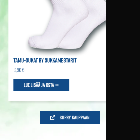
TAMU-SUKAT BY SUKKAMESTARIT
12,90 €
Lue lisää ja osta >>
Siirry kauppaan