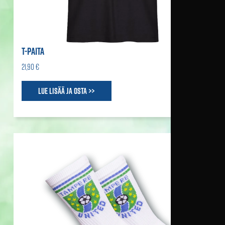
T-PAITA
21,90 €
Lue lisää ja osta >>