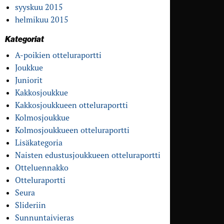
syyskuu 2015
helmikuu 2015
Kategoriat
A-poikien otteluraportti
Joukkue
Juniorit
Kakkosjoukkue
Kakkosjoukkueen otteluraportti
Kolmosjoukkue
Kolmosjoukkueen otteluraportti
Lisäkategoria
Naisten edustusjoukkueen otteluraportti
Otteluennakko
Otteluraportti
Seura
Slideriin
Sunnuntaivieras