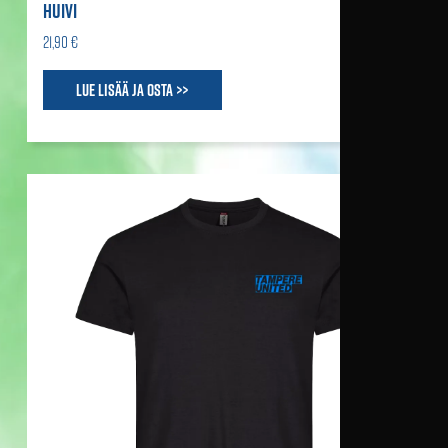
HUIVI
21,90 €
Lue lisää ja osta >>