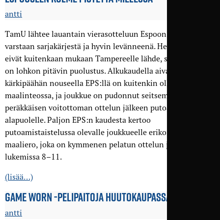
antti
TamU lähtee lauantain vierasotteluun Espoon Palloseuraa
varstaan sarjakärjestä ja hyvin levänneenä. Helpolla pisteet
eivät kuitenkaan mukaan Tampereelle lähde, sillä vastassa
on lohkon pitävin puolustus. Alkukaudella aivan sarjan
kärkipäähän nouseella EPS:llä on kuitenkin ollut vaikeuksia
maalinteossa, ja joukkue on pudonnut seitsemän
peräkkäisen voitottoman ottelun jälkeen putoamisviivan
alapuolelle. Paljon EPS:n kaudesta kertoo
putoamistaistelussa olevalle joukkueelle erikoinen
maaliero, joka on kymmenen pelatun ottelun jälkeen
lukemissa 8–11.
(lisää…)
GAME WORN -PELIPAITOJA HUUTO­KAUPASSA
antti