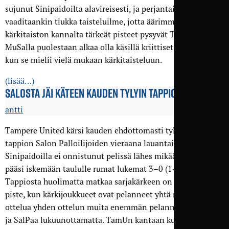
sujunut Sinipaidoilta alavireisesti, ja perjantaina
vaaditaankin tiukka taisteluilme, jotta äärimmäisen tiukan
kärkitaiston kannalta tärkeät pisteet pysyvät Tampereella.
MuSalla puolestaan alkaa olla käsillä kriittiset hetket, jos ja
kun se mielii vielä mukaan kärkitaisteluun.
(lisää…)
SALOSTA JÄI KÄTEEN KAUDEN TYLYIN TAPPIO
antti
Tampere United kärsi kauden ehdottomasti tylyimmän
tappion Salon Palloilijoiden vieraana lauantaina.
Sinipaidoilla ei onnistunut pelissä lähes mikään, ja SalPa
pääsi iskemään taululle rumat lukemat 3–0 (1–0).
Tappiosta huolimatta matkaa sarjakärkeen on vain yksi
piste, kun kärkijoukkueet ovat pelanneet yhtä monta
ottelua yhden ottelun muita enemmän pelanneita FC Jazzia
ja SalPaa lukuunottamatta. TamUn kantaan kuudenneksi