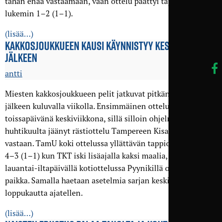
tähän enää vastaamaan, vaan ottelu päättyi tappioon
lukemin 1–2 (1–1).
(lisää…)
KAKKOS­JOUKKUEEN KAUSI KÄYNNISTYY KESÄ­TAUON
JÄLKEEN
antti
Miesten kakkosjoukkueen pelit jatkuvat pitkän kesätauon
jälkeen kuluvalla viikolla. Ensimmäinen ottelu pelattiin jo
toissapäivänä keskiviikkona, sillä silloin ohjelmassa oli
huhtikuulta jäänyt rästiottelu Tampereen Kisatovereista
vastaan. TamU koki ottelussa yllättävän tappion maalein
4–3 (1–1) kun TKT iski lisäajalla kaksi maalia, joten
lauantai-iltapäivällä kotiottelussa Pyynikillä on revanssin
paikka. Samalla haetaan asetelmia sarjan keskikastissa
loppukautta ajatellen.
(lisää…)