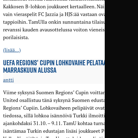
Kakkosen B-lohkon joukkueet kertaalleen. Näistä otteluista
vain vieraspelit FC Jazzia ja HJS:ää vastaan ovat päättyneet
tappioihin. TamUlla onkin sunnuntaina tilaisuus ottaa
revanssi kauden avausottelussa voiton vieneistä
porilaisista.
(lisää…)
UEFA REGIONS’ CUPIN LOHKOVAIHE PELATAAN
MARRASKUUN ALUSSA
antti
Viime syksynä Suomen Regions’ Cupin voittanut Tampere
United osallistuu tänä syksynä Suomen edustajana UEFA
Regions’ Cupiin. Lohkovaiheen pelipäivät ovat vihdoinkin
tiedossa, sillä lohkoa isännöivä Turkki ilmoitti pelien
ajankohdaksi 31.10. – 9.11. TamU kohtaa turnauksessa
isäntämaa Turkin edustajan lisäsi joukkueet Portugalista ja