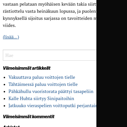
vastaan pelataan myöhäisen kevään takia siirtynyt
rästiottelu vasta heinäkuun lopussa, ja puolenvälin krouvin
kynnyksellä sijoitus sarjassa on tavoitteiden mukaisesti
viides.
(lisää…)
Viimeisimmät artikkelit
Vakuuttava paluu voittojen tielle
Tähtäimessä paluu voittojen tielle
Pähkähullu vuoristo­rata päättyi tasapeliin
Kalle Huhta siirtyy Sinipaitoihin
Jatkuuko vieras­pelien voitto­putki perjantaina?
Viimeisimmät kommentit