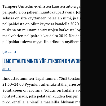
Tampere Unitedin edellisten kausien aitoja game worn -
pelipaitoja on jälleen huuutokaupattavana. Jokaisen paidan
selässä on sitä käyttäneen pelaajan nimi, ja suurin osa
pelipaidoista on ollut käytössä kaudella 2020. Lisäksi
mukana on muutamia varastojen kätköistä löytyneitä
maalvahtien pelipaitoja kaudelta 2019. Kauden 2021
pelipaidat tulevat myyntiin erikseen myöhemmin.
(lisää…)
ILMOITTAUTUMINEN YÖFUTIKSEEN ON AVOINNA
antti
Ilmouttautuminen Tapahtumien Yönä torstaina 4.8. klo
21.30–24.00 Pyynikin urheilukentällä järjestettävään
Yöfutikseen on avoinna. Yöfutis on kaikille avoin
höntsyturnaus, joka pelataan kuuden hengen joukkueilla
pikkukentillä ja pienillä maaleilla. Mukaan mahtuu