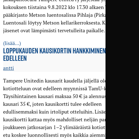
kokouksen tiistaina 9.8.2022 klo 17.30 alkaen Tampereen
pääkirjasto Metson luentosalissa Pihlaja (Pirkankatu 2).
Luentosali löytyy Metson kellarikerroksesta. Kaikki seuran
jäsenet ovat lämpimästi tervetulleita paikalle.
(lisää…)
LOPPU­KAUDEN KAUSI­­­KORTIN HANKKIMINEN KANNATTAA
EDELLEEN
antti
Tampere Unitedin kausarit kaudella jäljellä oleviin kuuteen
kotiotteluun ovat edelleen myynnissä TamU-kaupassa.
Täysihintainen kausari maksaa 50 € ja alennusryhmien
kausari 35 €, joten kausikortti tulee edelleen
edullisemmaksi kuin irtoliput otteluihin. Lisäetuna
kausikortti kattaa myös mahdolliset neljän parhaan
joukkueen jatkosarjan 1–2 ylimääräistä kotiottelua. Tämä
etu koskee luonnollisesti myös kaikkia aiemmin ostettuja