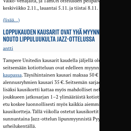
Valko-Venäjältä, ja TamUn otteluiden pelipäivät ovat
keskiviikko 2.11., lauantai 5.11. ja tiistai 8.11.
(lisää…)
LOPPUKAUDEN KAUSARIT OVAT YHÄ MYYNNISSÄ –
NOUTO LIPPU­LUUKULTA JAZZ-OTTELUSSA
antti
Tampere Unitedin kausarit kaudella jäljellä oleviin
seitsemään kotiotteluun ovat edelleen myynnissä
TamU-
kaupassa
. Täysihintainen kausari maksaa 50 € ja
alennusryhmien kausari 35 €. Seitsemän sarjaottelun
lisäksi kausikortti kattaa myös mahdolliset neljän parhaan
joukkueen jatkosarjan 1–2 ylimääräistä kotiottelua. Tämä
etu koskee luonnollisesti myös kaikkia aiemmin ostettuja
kausikortteja. Tällä viikolla ostetut kausikortit voi noutaa
sunnuntaina Jazz-ottelun lipunmyynnistä Pyynikin
urheilukentällä.