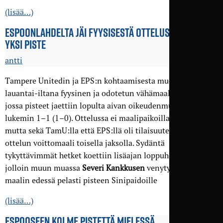
(lisää…)
ESPOONLAHDELTA JÄI FYYSISESTÄ OTTELUSTA KÄTEEN
YKSI PISTE
antti
Tampere Unitedin ja EPS:n kohtaamisesta muodostui
lauantai-iltana fyysinen ja odotetun vähämaalinen ottelu,
jossa pisteet jaettiin lopulta aivan oikeudenmukaisesti
lukemin 1–1 (1–0). Ottelussa ei maalipaikoilla mässäilty,
mutta sekä TamU:lla että EPS:llä oli tilaisuutensa iskeä
ottelun voittomaali toisella jaksolla. Sydäntä
tykyttävimmät hetket koettiin lisäajan loppuhetkillä,
jolloin muun muassa
Severi Kankkusen
venytys tyhjän
maalin edessä pelasti pisteen Sinipaidoille
(lisää…)
ESPOOSEEN KOLME PISTETTÄ MIELESSÄ