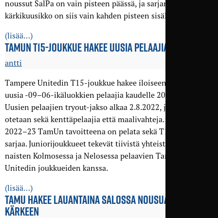
noussut SalPa on vain pisteen päässä, ja sarjan
kärkikuusikko on siis vain kahden pisteen sisällä.
(lisää…)
TAMUN T15-JOUKKUE HAKEE UUSIA PELAAJIA
antti
Tampere Unitedin T15-joukkue hakee iloiseen joukkoonsa
uusia -09–06-ikäluokkien pelaajia kaudelle 2022–23.
Uusien pelaajien tryout-jakso alkaa 2.8.2022, ja mukaan
otetaan sekä kenttäpelaajia että maalivahteja. Kaudella
2022–23 TamUn tavoitteena on pelata sekä T15- että T18-
sarjaa. Juniorijoukkueet tekevät tiivistä yhteistyötä myös
naisten Kolmosessa ja Nelosessa pelaavien Tampere
Unitedin joukkueiden kanssa.
(lisää…)
TAMU HAKEE LAUANTAINA SALOSSA NOUSUA SARJAN
KÄRKEEN