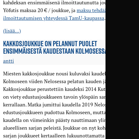
kahdeksan ensimmäisenä ilmoittautunutta joukkuetta.
Yöfutis maksaa 20 € / joukkue, ja
maksu tehdään
ilmoittautumisen yhteydessä TamU-kaupassa
.
(lisää…)
KAKKOS­JOUKKUE ON PELANNUT PUOLET
ENSIMMÄISESTÄ KAUDESTAAN KOLMOSESSA
antti
Miesten kakkosjoukkue nousi kuluvaksi kaudeksi
Kolmoseen viiden Nelosessa pelatun kauden jälkeen.
Kakkosjoukkue perustettiin kaudeksi 2014 Kutoseen, ja sitä
on viety edustusjoukkueen tavoin ylöspäin sarjataso
kerrallaan. Matka jumittui kaudella 2019 Neloseen
edustusjoukkueen pudottua Kolmoseen, mutta tällä
kaudella on viimeinkin päästy nauttimaan ylimmän
alueellisen sarjan peleistä. Joukkue on nyt kohdannut kaikki
sarjan joukkueet kertaalleen lukuunottamatta TKT:tä, jota