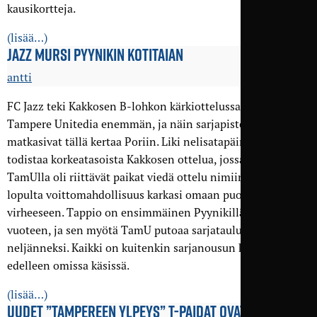
kausikortteja.
(lisää…)
JAZZ MURSI PYYNIKIN KOTITAIAN
antti
FC Jazz teki Kakkosen B-lohkon kärkiottelussa maalin
Tampere Unitedia enemmän, ja näin sarjapisteet
matkasivat tällä kertaa Poriin. Liki nelisatapäinen yleisö sai
todistaa korkeatasoista Kakkosen ottelua, jossa myös
TamUlla oli riittävät paikat viedä ottelu nimiinsä, mutta
lopulta voittomahdollisuus karkasi omaan puolustuspään
virheeseen. Tappio on ensimmäinen Pyynikillä yli kahteen
vuoteen, ja sen myötä TamU putoaa sarjataulukossa
neljänneksi. Kaikki on kuitenkin sarjanousun kannalta
edelleen omissa käsissä.
(lisää…)
UUDET ”TAMPEREEN YLPEYS” T-PAIDAT OVAT