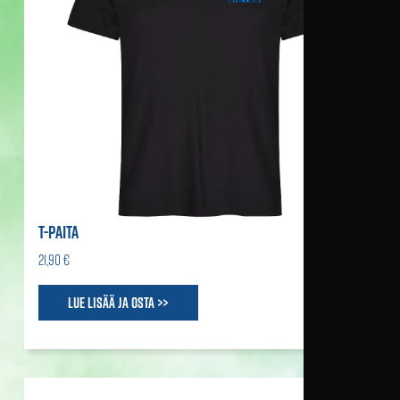
T-PAITA
21,90 €
Lue lisää ja osta >>