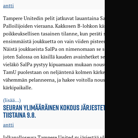
antti
Tampere Unitedin pelit jatkuvat lauantaina Salon
Palloilijoiden vieraana. Kakkosen B-lohkon kärjessä on
poikkeuksellisen tasainen tilanne, kun peräti seitsemän
ensimmäistä joukkuetta on vain viiden pisteen sisällä.
Näistä joukkueista SalPa on nimenomaan se seitsemäs,
joten Salossa on käsillä kauden avainhetket sen suhteen,
vieläkö SalPa pystyy kipuamaan mukaan nousutaisteluun.
TamU puolestaan on neljäntenä kolmen kärkeä ottelun
vähemmän pelanneena, ja hakee voitolla nousua sarjan
kärkipaikalle.
(lisää…)
SEURAN YLIMÄÄRÄINEN KOKOUS JÄRJESTETÄÄN
TIISTAINA 9.8.
antti
Jalkapalloseura Tampere United ry järjestää ylimääräisen