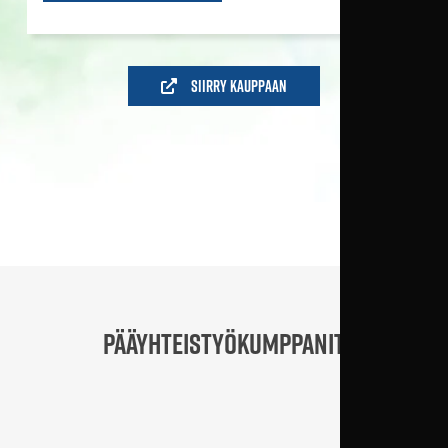
Siirry kauppaan
PÄÄYHTEISTYÖKUMPPANIT