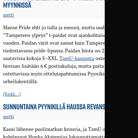
MYYNNISSÄ
antti
Manse Pride ehti jo tulla ja mennä, mutta uudet
”Tampereen ylpeys” t-paidat ovat ajankohtaiset ympäri
vuoden. Paidan värit ovat samat kuin Tampereen
tiedostavassa pride-lipussa. Paidan hinta on 25 €, ja sitä on
saatavissa kokoja S–XXL.
TamU-kaupasta
ostettaessa
hintaan lisätään 6 € postiukuluja, mutta paita on tietenkin
ostettavissa myös ottelutapahtumissa Pyynikin
urheilukentällä.
(lisää…)
SUNNUNTAINA PYYNIKILLÄ HAUSSA REVANSSI JAZZISTA
antti
Kausi lähenee puolimatkan krouvia, ja TamU onkin
kohdannut Honka Akatemiaa lukuunottamatta kaikki