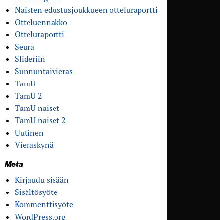
Naisten edustusjoukkueen otteluraportti
Otteluennakko
Otteluraportti
Seura
Slideriin
Sunnuntaivieras
TamU
TamU 2
TamU naiset
TamU naiset 2
Uutinen
Vieraskynä
Meta
Kirjaudu sisään
Sisältösyöte
Kommenttisyöte
WordPress.org