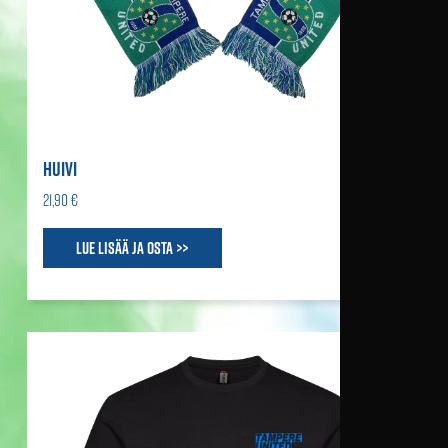
HUIVI
21,90 €
Lue lisää ja osta >>