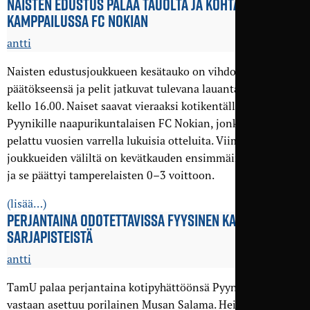
NAISTEN EDUSTUS PALAA TAUOLTA JA KOHTAA KÄRKI­
KAMPPAILUSSA FC NOKIAN
antti
Naisten edustusjoukkueen kesätauko on vihdoin tullut
päätökseensä ja pelit jatkuvat tulevana lauantaina 30.7.
kello 16.00. Naiset saavat vieraaksi kotikentälleen
Pyynikille naapurikuntalaisen FC Nokian, jonka kanssa on
pelattu vuosien varrella lukuisia otteluita. Viimeisin ottelu
joukkueiden väliltä on kevätkauden ensimmäinen sarjapeli,
ja se päättyi tamperelaisten 0–3 voittoon.
(lisää…)
PERJANTAINA ODOTETTAVISSA FYYSINEN KAMPPAILU
SARJA­PISTEISTÄ
antti
TamU palaa perjantaina kotipyhättöönsä Pyynikille, jossa
vastaan asettuu porilainen Musan Salama. Heinäkuu on