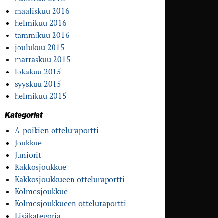
maaliskuu 2016
helmikuu 2016
tammikuu 2016
joulukuu 2015
marraskuu 2015
lokakuu 2015
syyskuu 2015
helmikuu 2015
Kategoriat
A-poikien otteluraportti
Joukkue
Juniorit
Kakkosjoukkue
Kakkosjoukkueen otteluraportti
Kolmosjoukkue
Kolmosjoukkueen otteluraportti
Lisäkategoria