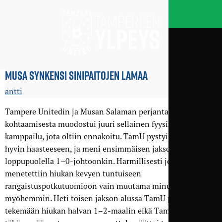
MUSA SYNKENSI SINIPAITOJEN LAMAA
antti
Tampere Unitedin ja Musan Salaman perjantaisesta
kohtaamisesta muodostui juuri sellainen fyysinen
kamppailu, jota oltiin ennakoitu. TamU pystyi vastaamaan
hyvin haasteeseen, ja meni ensimmäisen jakson
loppupuolella 1–0-johtoonkin. Harmillisesti johto
menetettiin hiukan kevyen tuntuiseen
rangaistuspotkutuomioon vain muutama minuutti
myöhemmin. Heti toisen jakson alussa TamU päästi MuSan
tekemään hiukan halvan 1–2-maalin eikä TamU kyennyt