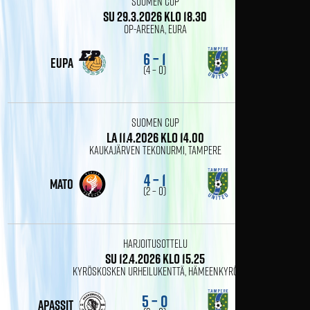
Suomen Cup
su 29.3.2026 klo 18.30
OP-Areena, Eura
6 – 1
EuPa
tamu naiset 2
(4 – 0)
Suomen Cup
la 11.4.2026 klo 14.00
Kaukajärven tekonurmi, Tampere
4 – 1
MaTo
tamu naiset 2
(2 – 0)
Harjoitusottelu
su 12.4.2026 klo 15.25
Kyröskosken urheilukenttä, Hämeenkyrö
5 – 0
Apassit
tamu naiset 2