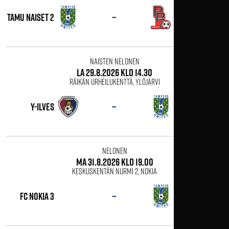
–
PP-70
tamu naiset 2
Naisten Nelonen
la 29.8.2026 klo 14.30
Räikän urheilukenttä, Ylöjärvi
–
Y-Ilves
tamu naiset 2
Nelonen
ma 31.8.2026 klo 19.00
Keskuskentän nurmi 2, Nokia
–
FC Nokia 3
tamu naiset 2