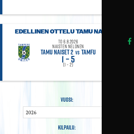
EDELLINEN OTTELU
TAMU NAISET 2
to 6.8.2026
Naisten Nelonen
TAMU NAISET 2
TAMFU
VS
1 – 5
(1 – 2)
Vuosi:
Kilpailu: