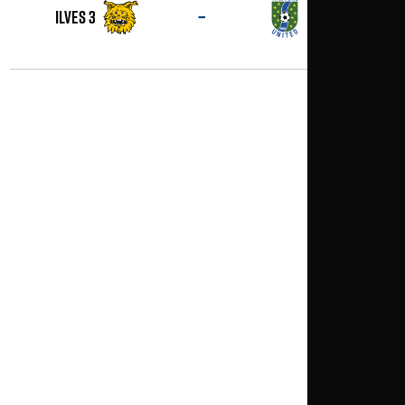
–
Ilves 3
tamu naiset 2