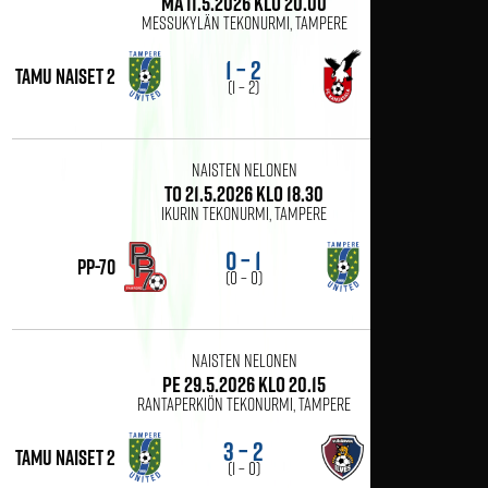
ma 11.5.2026 klo 20.00
Messukylän tekonurmi, Tampere
1 – 2
tamu naiset 2
FC Kangasala
(1 – 2)
Naisten Nelonen
to 21.5.2026 klo 18.30
Ikurin tekonurmi, Tampere
0 – 1
PP-70
tamu naiset 2
(0 – 0)
Naisten Nelonen
pe 29.5.2026 klo 20.15
Rantaperkiön tekonurmi, Tampere
3 – 2
Y-Ilves
tamu naiset 2
(1 – 0)