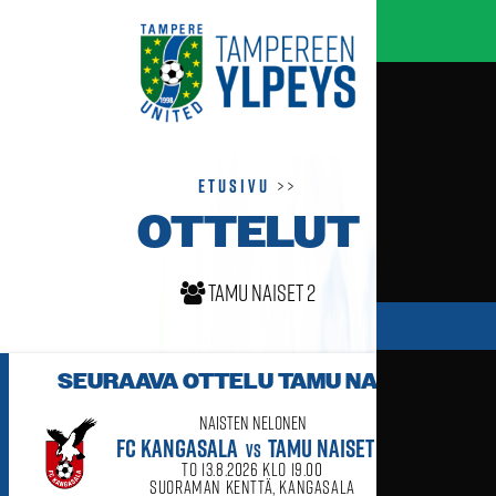
Etusivu
>>
OTTELUT
tamu naiset 2
SEURAAVA OTTELU
TAMU NAISET 2
Naisten Nelonen
FC KANGASALA
TAMU NAISET 2
VS
to 13.8.2026 klo 19.00
Suoraman kenttä, Kangasala