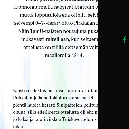
luonnonnurmella näkyivät Unitedin otteissa,
mutta lopputuloksena oli silti selvääkin
selvempi 0–7-vierasvoitto Pirkkalan Killosta.
Näin TamU-naisten nousujuna puksuttaa
mukavasti raiteillaan, kun seitsemästä
ottelusta on tilillä seitsemän voittoa
maalierolla 48–4.
Naisten edustus matkasi sunnuntai-iltana
Pirkkalan Jalkapalloklubin vieraaksi. Ottelun alla
pientä huolta herätti Sinipaitojen pelituntuman
ohuus, sillä edellisestä ottelusta oli ehtinyt kulua
jo kaksi ja puoli viikkoa Tuisku-ottelun siirron
takia.