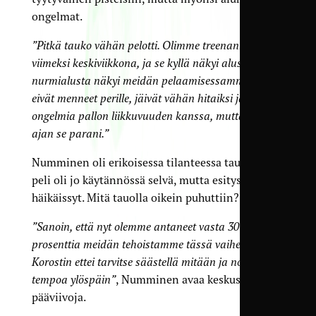
ongelmat.
”Pitkä tauko vähän pelotti. Olimme treenanneet
viimeksi keskiviikkona, ja se kyllä näkyi alussa. Myös
nurmialusta näkyi meidän pelaamisessamme. Syötöt
eivät menneet perille, jäivät vähän hitaiksi ja oli
ongelmia pallon liikkuvuuden kanssa, mutta koko
ajan se parani.”
Numminen oli erikoisessa tilanteessa tauolla, kun
peli oli jo käytännössä selvä, mutta esitys ei
häikäissyt. Mitä tauolla oikein puhuttiin?
”Sanoin, että nyt olemme antaneet vasta 30–40
prosenttia meidän tehoistamme tässä vaiheessa.
Korostin ettei tarvitse säästellä mitään ja nostetaan
tempoa ylöspäin”
, Numminen avaa keskustelun
pääviivoja.