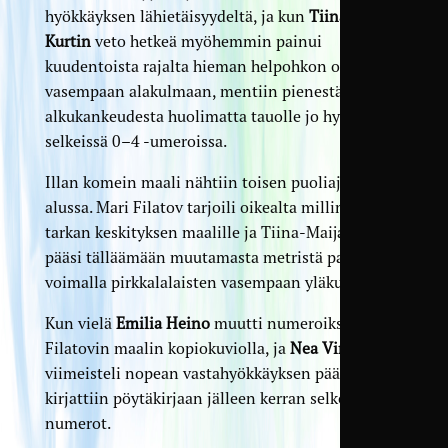
hyökkäyksen lähietäisyydeltä, ja kun
Tiina-Maija
Kurtin
veto hetkeä myöhemmin painui
kuudentoista rajalta hieman helpohkon oloisesti
vasempaan alakulmaan, mentiin pienestä
alkukankeudesta huolimatta tauolle jo hyvin
selkeissä 0–4 -umeroissa.
Illan komein maali nähtiin toisen puoliajan
alussa. Mari Filatov tarjoili oikealta millimetrin
tarkan keskityksen maalille ja Tiina-Maija Kurtti
pääsi tälläämään muutamasta metristä pallon
voimalla pirkkalalaisten vasempaan yläkulmaan.
Kun vielä
Emilia Heino
muutti numeroiksi 0–6
Filatovin maalin kopiokuviolla, ja
Nea Vironmäki
viimeisteli nopean vastahyökkäyksen päätteeksi,
kirjattiin pöytäkirjaan jälleen kerran selkeät 0–7-
numerot.