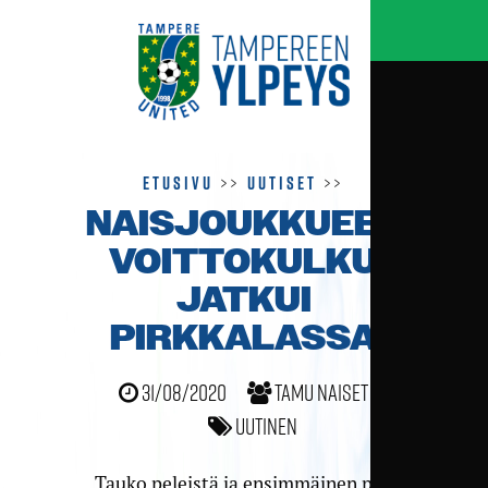
Etusivu
>>
Uutiset
>>
NAISJOUKKUEEN
VOITTO­KULKU
JATKUI
PIRKKALASSA
31/08/2020
TamU naiset
Uutinen
Tauko peleistä ja ensimmäinen peli