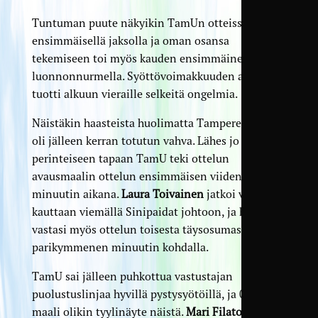
Tuntuman puute näkyikin TamUn otteissa
ensimmäisellä jaksolla ja oman osansa
tekemiseen toi myös kauden ensimmäinen peli
luonnonnurmella. Syöttövoimakkuuden arviointi
tuotti alkuun vieraille selkeitä ongelmia.
Näistäkin haasteista huolimatta Tampere United
oli jälleen kerran totutun vahva. Lähes jo
perinteiseen tapaan TamU teki ottelun
avausmaalin ottelun ensimmäisen viiden
minuutin aikana.
Laura Toivainen
jatkoi vahvaa
kauttaan viemällä Sinipaidat johtoon, ja hän
vastasi myös ottelun toisesta täysosumasta
parikymmenen minuutin kohdalla.
TamU sai jälleen puhkottua vastustajan
puolustuslinjaa hyvillä pystysyötöillä, ja 0–3-
maali olikin tyylinäyte näistä.
Mari Filatov
päätti