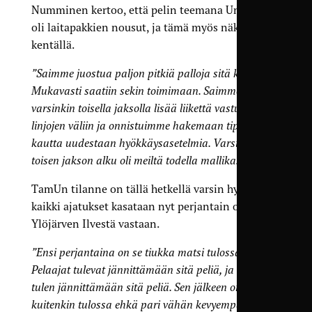
Numminen kertoo, että pelin teemana Unitedilla
oli laitapakkien nousut, ja tämä myös näkyi
kentällä.
”Saimme juostua paljon pitkiä palloja sitä kautta.
Mukavasti saatiin sekin toimimaan. Saimme
varsinkin toisella jaksolla lisää liikettä vastustajan
linjojen väliin ja onnistuimme hakemaan tiputuksien
kautta uudestaan hyökkäysasetelmia. Varsinkin
toisen jakson alku oli meiltä todella mallikas.”
TamUn tilanne on tällä hetkellä varsin hyvä ja
kaikki ajatukset kasataan nyt perjantain otteluun
Ylöjärven Ilvestä vastaan.
”Ensi perjantaina on se tiukka matsi tulossa.
Pelaajat tulevat jännittämään sitä peliä, ja minä
tulen jännittämään sitä peliä. Sen jälkeen on
kuitenkin tulossa ehkä pari vähän kevyempää