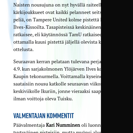
Naisten nousujuna on nyt hyvällä raiteella. Kun
kärkijoukkueet ovat kaikki pelanneet seitsemän
peliä, on Tampere United kolme pistettä karussa
Ilves-Kissoilta. Tasapisteissä keskinäinen ottelu
ratkaisee, eli käytännössä TamU ratkaisee nousun
ottamalla kuusi pistettä jäljellä olevista kolmesta
ottelusta.
Seuraavan kerran pelataan tulevana perjantaina
4.9. kun sarjakolmonen Ylöjärven Ilves kohdataan
Kaupin tekonurmella. Voittamalla kyseinen ottelu
saataisiin nousu katkolle seuraavan viikon
keskiviikolle Ikuriin, jonne vieraaksi saapuu yhä
ilman voittoja oleva Tuisku.
VALMENTAJAN KOMMENTIT
Päävalmentaja
Kari Numminen
oli luonnollisesti
tyytyväinen pisteisiin, mutta myönsi alun