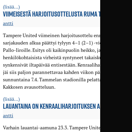
(lisää…)
VIIMEISESTÄ HARJOITUS­OTTELUSTA RUMA TAPPIO
antti
Tampere United viimeinen harjoitusottelu ennen
sarjakauden alkua päättyi tylyyn 4–1 (2–1) -vierastappioon
Pallo-Iiroille. Esitys oli kaikinpuolin heikko, ja
henkilökohtaisista virheistä syntyneet takaiskut
synkensivät iltapäivää entisestään. Kenraaliharjoituksesta
jäi siis paljon parannettavaa kahden viikon päästä
sunnuntaina 7.4. Tammelan stadionilla pelattavaan
Kakkosen avausotteluun.
(lisää…)
LAUANTAINA ON KENRAALI­HARJOITUKSEN AIKA
antti
Varhain lauantai-aamuna 23.3. Tampere Unitedin miesten