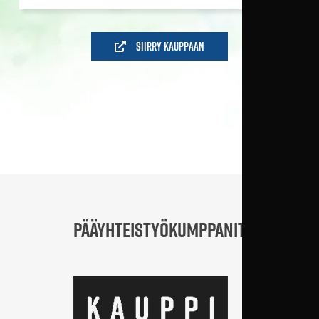
Siirry kauppaan
PÄÄYHTEISTYÖKUMPPANIT