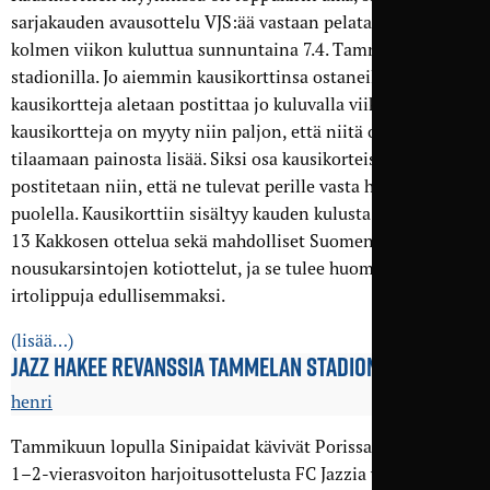
sarjakauden avausottelu VJS:ää vastaan pelataan vajaan
kolmen viikon kuluttua sunnuntaina 7.4. Tammelan
stadionilla. Jo aiemmin kausikorttinsa ostaneille
kausikortteja aletaan postittaa jo kuluvalla viikolla, mutta
kausikortteja on myyty niin paljon, että niitä on jouduttu
tilaamaan painosta lisää. Siksi osa kausikorteista
postitetaan niin, että ne tulevat perille vasta huhtikuun
puolella. Kausikorttiin sisältyy kauden kulusta riippuen 12–
13 Kakkosen ottelua sekä mahdolliset Suomen Cupin ja
nousukarsintojen kotiottelut, ja se tulee huomattavasi
irtolippuja edullisemmaksi.
(lisää…)
JAZZ HAKEE REVANSSIA TAMMELAN STADIONILLA
henri
Tammikuun lopulla Sinipaidat kävivät Porissa hakemassa
1–2-vierasvoiton harjoitusottelusta FC Jazzia vastaan. Tällä