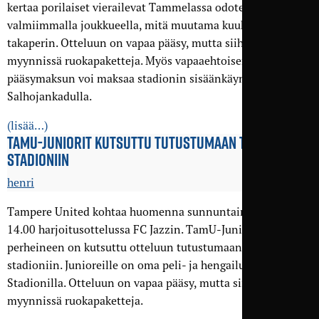
kertaa porilaiset vierailevat Tammelassa odotetusti hieman
valmiimmalla joukkueella, mitä muutama kuukausi
takaperin. Otteluun on vapaa pääsy, mutta siihen on
myynnissä ruokapaketteja. Myös vapaaehtoisen
pääsymaksun voi maksaa stadionin sisäänkäynnissä
Salhojankadulla.
(lisää…)
TAMU-JUNIORIT KUTSUTTU TUTUSTUMAAN TAMMELAN
STADIONIIN
henri
Tampere United kohtaa huomenna sunnuntaina 17.3. klo
14.00 harjoitusottelussa FC Jazzin. TamU-Juniorit
perheineen on kutsuttu otteluun tutustumaan uuteen
stadioniin. Junioreille on oma peli- ja hengailualue
Stadionilla. Otteluun on vapaa pääsy, mutta siihen on
myynnissä ruokapaketteja.