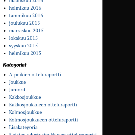
maaliskuu 2016
helmikuu 2016
tammikuu 2016
joulukuu 2015
marraskuu 2015
lokakuu 2015
syyskuu 2015
helmikuu 2015
Kategoriat
A-poikien otteluraportti
Joukkue
Juniorit
Kakkosjoukkue
Kakkosjoukkueen otteluraportti
Kolmosjoukkue
Kolmosjoukkueen otteluraportti
Lisäkategoria
Naisten edustusjoukkueen otteluraportti