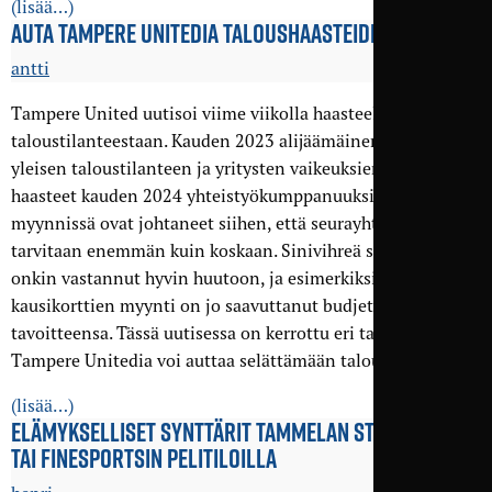
(lisää…)
AUTA TAMPERE UNITEDIA TALOUS­HAASTEIDEN KESKELLÄ
antti
Tampere United uutisoi viime viikolla haasteellisesta
taloustilanteestaan. Kauden 2023 alijäämäinen tulos sekä
yleisen taloustilanteen ja yritysten vaikeuksien tuomat
haasteet kauden 2024 yhteistyö­kumppanuuksien
myynnissä ovat johtaneet siihen, että seurayhteisön tukea
tarvitaan enemmän kuin koskaan. Sinivihreä seurayhteisö
onkin vastannut hyvin huutoon, ja esimerkiksi
kausikorttien myynti on jo saavuttanut budjetin mukaisen
tavoitteensa. Tässä uutisessa on kerrottu eri tavoista, joilla
Tampere Unitedia voi auttaa selättämään taloushaasteet.
(lisää…)
ELÄMYKSELLISET SYNTTÄRIT TAMMELAN STADIONILLA
TAI FINESPORTSIN PELITILOILLA