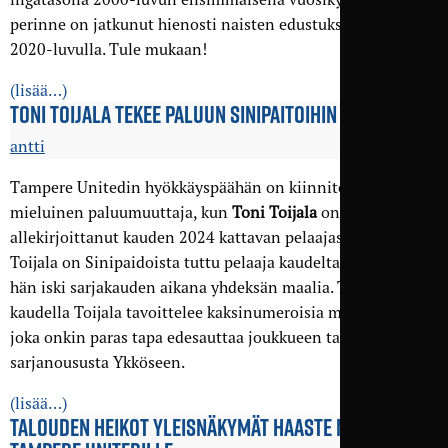
perinne on jatkunut hienosti naisten edustuksen mukana
2020-luvulla. Tule mukaan!
(lisää…)
TONI TOIJALA TEKEE PALUUN SINIPAITOIHIN
antti
Tampere Unitedin hyökkäyspäähän on kiinnitetty
mieluinen paluumuuttaja, kun
Toni Toijala
on
allekirjoittanut kauden 2024 kattavan pelaajasopimuksen.
Toijala on Sinipaidoista tuttu pelaaja kaudelta 2022, jolloin
hän iski sarjakauden aikana yhdeksän maalia. Tulevalla
kaudella Toijala tavoittelee kaksinumeroisia maalilukuja,
joka onkin paras tapa edesauttaa joukkueen tavoitetta
sarjanoususta Ykköseen.
(lisää…)
TALOUDEN HEIKOT YLEISNÄKYMÄT HAASTE MYÖS