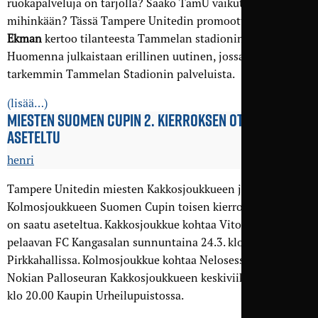
ruokapalveluja on tarjolla? Saako TamU vaikuttaa
mihinkään? Tässä Tampere Unitedin promoottori
Henri
Ekman
kertoo tilanteesta Tammelan stadionin suhteen.
Huomenna julkaistaan erillinen uutinen, jossa kerrotaan
tarkemmin Tammelan Stadionin palveluista.
(lisää…)
MIESTEN SUOMEN CUPIN 2. KIERROKSEN OTTELUT
ASETELTU
henri
Tampere Unitedin miesten Kakkosjoukkueen ja miesten
Kolmosjoukkueen Suomen Cupin toisen kierroksen ottelut
on saatu aseteltua. Kakkosjoukkue kohtaa Vitosessa
pelaavan FC Kangasalan sunnuntaina 24.3. klo 20.00
Pirkkahallissa. Kolmosjoukkue kohtaa Nelosessa pelaavan
Nokian Palloseuran Kakkosjoukkueen keskiviikkona 27.3.
klo 20.00 Kaupin Urheilupuistossa.