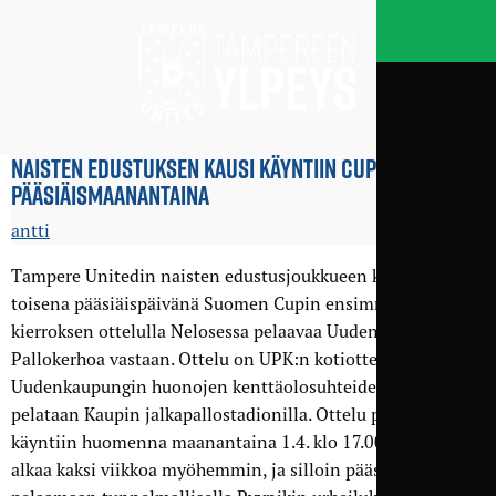
NAISTEN EDUSTUKSEN KAUSI KÄYNTIIN CUP-OTTELULLA
PÄÄSIÄIS­MAANANTAINA
antti
Tampere Unitedin naisten edustusjoukkueen kausi alkaa
toisena pääsiäispäivänä Suomen Cupin ensimmäisen
kierroksen ottelulla Nelosessa pelaavaa Uudenkaupungin
Pallokerhoa vastaan. Ottelu on UPK:n kotiottelu, mutta
Uudenkaupungin huonojen kenttäolosuhteiden takia ottelu
pelataan Kaupin jalkapallostadionilla. Ottelu potkaistaan
käyntiin huomenna maanantaina 1.4. klo 17.00. Sarjakausi
alkaa kaksi viikkoa myöhemmin, ja silloin päästään