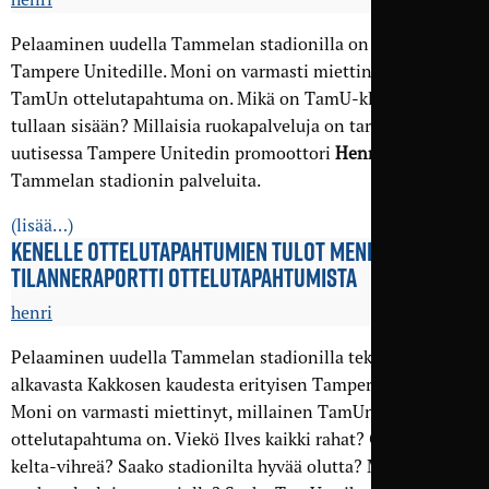
Pelaaminen uudella Tammelan stadionilla on iso panostus
Tampere Unitedille. Moni on varmasti miettinyt, millainen
TamUn ottelutapahtuma on. Mikä on TamU-klubi? Mistä
tullaan sisään? Millaisia ruokapalveluja on tarjolla? Tässä
uutisessa Tampere Unitedin promoottori
Henri Ekman
avaa
Tammelan stadionin palveluita.
(lisää…)
KENELLE OTTELU­TAPAHTUMIEN TULOT MENEVÄT? – LUE
TILANNE­RAPORTTI OTTELU­TAPAHTUM­ISTA
henri
Pelaaminen uudella Tammelan stadionilla tekee pian
alkavasta Kakkosen kaudesta erityisen Tampere Unitedille.
Moni on varmasti miettinyt, millainen TamUn
ottelutapahtuma on. Viekö Ilves kaikki rahat? Onko stadion
kelta-vihreä? Saako stadionilta hyvää olutta? Millaisia