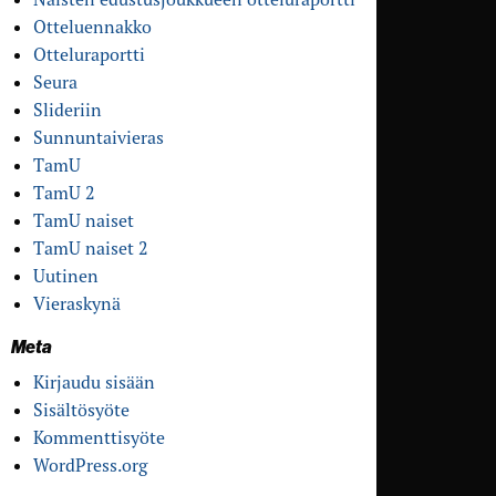
Otteluennakko
Otteluraportti
Seura
Slideriin
Sunnuntaivieras
TamU
TamU 2
TamU naiset
TamU naiset 2
Uutinen
Vieraskynä
Meta
Kirjaudu sisään
Sisältösyöte
Kommenttisyöte
WordPress.org