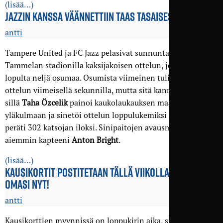
(lisää…)
JAZZIN KANSSA VÄÄNNETTIIN TAAS TASAISESTI
antti
Tampere United ja FC Jazz pelasivat sunnuntai-iltapäivällä
Tammelan stadionilla kaksijakoisen ottelun, jossa nähtiin
lopulta neljä osumaa. Osumista viimeinen tuli vasta
ottelun viimeisellä sekunnilla, mutta sitä kannatti odottaa,
sillä
Taha Özcelik
painoi kaukolaukauksen maalin
yläkulmaan ja sinetöi ottelun loppulukemiksi 2–2 (0–1)
peräti 302 katsojan iloksi. Sinipaitojen avausmaalin teki
aiemmin kapteeni
Anton Bright
.
(lisää…)
KAUSIKORTIT POSTITETAAN TÄLLÄ VIIKOLLA – OSTA
OMASI NYT!
antti
Kausikorttien myynnissä on loppukirin aika, sillä