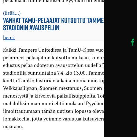
pelaamaan tunnelmallisella Pyynikin urheilukentällä.
(lisää…)
VANHAT TAMU-PELAAJAT KUTSUTTU TAMMELAN
STADIONIN AVAUSPELIIN
henri
Kaikki Tampere Unitedissa ja TamU-K:ssa vuosien varrella
pelanneet pelaajat on kutsuttu mukaan, kun miesten
edustus pelaa odotetun avausottelun uudella Tammelan
stadionilla sunnuntaina 7.4. klo 13.00. Tammelassa on
koettu TamUn historian aikana monia muistoja: nousu
Veikkausliigaan, Suomen mestaruus, Suomen Cupin
menestystä ja kirveleviä paikallistappioita. Toivottavasti
mahdollisimman moni ehtii mukaan! Pyydämme
ilmoittautumaan tämän uutisen lopussa olevalla
lomakkeella, jotta voimme varautua kutsuvieraiden
määrään.