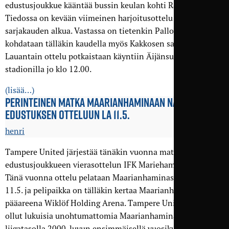
edustusjoukkue kääntää bussin keulan kohti Raumaa.
Tiedossa on kevään viimeinen harjoitusottelu ennen
sarjakauden alkua. Vastassa on tietenkin Pallo-Iirot, joka
kohdataan tälläkin kaudella myös Kakkosen sarjaotteluissa.
Lauantain ottelu potkaistaan käyntiin Äijänsuon
stadionilla jo klo 12.00.
(lisää…)
PERINTEINEN MATKA MAARIANHAMINAAN NAISTEN
EDUSTUKSEN OTTELUUN LA 11.5.
henri
Tampere United järjestää tänäkin vuonna matkan naisten
edustusjoukkueen vierasottelun IFK Mariehamnia vastaan.
Tänä vuonna ottelu pelataan Maarianhaminassa lauantaina
11.5. ja pelipaikka on tälläkin kertaa Maarianhaminen
pääareena Wiklöf Holding Arena. Tampere Unitedilla on
ollut lukuisia unohtumattomia Maarianhaminan reissuja
liigatasolla 2000-luvun ensimmäisellä vuosikymmenellä, ja