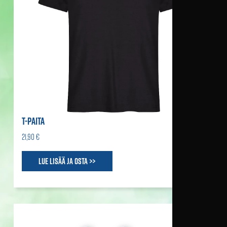
T-PAITA
21,90 €
Lue lisää ja osta >>