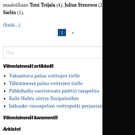
maaleillaan
Toni Toijala
(4),
Julius Stenroos
(2) ja
Matias
Sarlin
(1).
(lisää…)
1
Viimeisimmät artikkelit
Vakuuttava paluu voittojen tielle
Tähtäimessä paluu voittojen tielle
Pähkähullu vuoristo­rata päättyi tasapeliin
Kalle Huhta siirtyy Sinipaitoihin
Jatkuuko vieras­pelien voitto­putki perjantaina?
Viimeisimmät kommentit
Arkistot