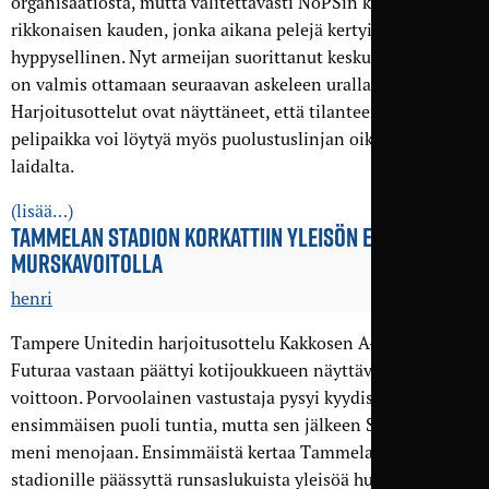
organisaatiosta, mutta valitettavasti NoPSin kasvatti pelasi
rikkonaisen kauden, jonka aikana pelejä kertyi vain
hyppysellinen. Nyt armeijan suorittanut keskuspuolustaja
on valmis ottamaan seuraavan askeleen urallaan.
Harjoitusottelut ovat näyttäneet, että tilanteen vaatiessa
pelipaikka voi löytyä myös puolustuslinjan oikealta
laidalta.
(lisää…)
TAMMELAN STADION KORKATTIIN YLEISÖN EDESSÄ
MURSKA­VOITOLLA
henri
Tampere Unitedin harjoitusottelu Kakkosen A-lohkon FC
Futuraa vastaan päättyi kotijoukkueen näyttävään 7–1-
voittoon. Porvoolainen vastustaja pysyi kyydissä
ensimmäisen puoli tuntia, mutta sen jälkeen Sinipaidat
meni menojaan. Ensimmäistä kertaa Tammelan uudelle
stadionille päässyttä runsaslukuista yleisöä huudattivat