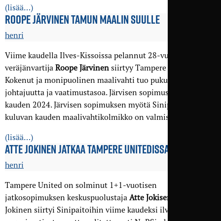
(lisää…)
ROOPE JÄRVINEN TAMUN MAALIN SUULLE
henri
Viime kaudella Ilves-Kissoissa pelannut 28-vuotias
veräjänvartija
Roope Järvinen
siirtyy Tampere Unitediin.
Kokenut ja monipuolinen maalivahti tuo pukukoppiin
johtajuutta ja vaatimustasoa. Järvisen sopimus kattaa
kauden 2024. Järvisen sopimuksen myötä Sinipaitojen
kuluvan kauden maalivahtikolmikko on valmis.
(lisää…)
ATTE JOKINEN JATKAA TAMPERE UNITEDISSA
henri
Tampere United on solminut 1+1-vuotisen
jatkosopimuksen keskuspuolustaja
Atte Jokisen
kanssa.
Jokinen siirtyi Sinipaitoihin viime kaudeksi ilveksen