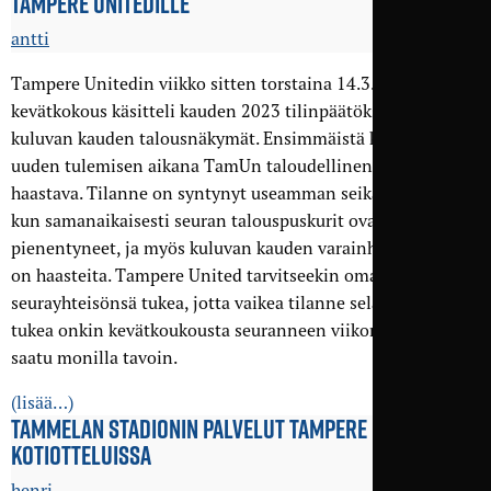
TAMPERE UNITEDILLE
antti
Tampere Unitedin viikko sitten torstaina 14.3.2024 pidetty
kevätkokous käsitteli kauden 2023 tilinpäätöksen sekä
kuluvan kauden talousnäkymät. Ensimmäistä kertaa seuran
uuden tulemisen aikana TamUn taloudellinen tilanne on
haastava. Tilanne on syntynyt useamman seikan summana,
kun samanaikaisesti seuran talouspuskurit ovat
pienentyneet, ja myös kuluvan kauden varainhankinnassa
on haasteita. Tampere United tarvitseekin oman
seurayhteisönsä tukea, jotta vaikea tilanne selätetään. Tätä
tukea onkin kevätkoukousta seuranneen viikon aikana
saatu monilla tavoin.
(lisää…)
TAMMELAN STADIONIN PALVELUT TAMPERE UNITEDIN
KOTIOTTELUISSA
henri