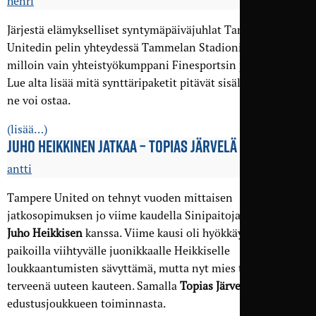
henri
Järjestä elämykselliset syntymäpäiväjuhlat Tampere
Unitedin pelin yhteydessä Tammelan Stadionilla tai
milloin vain yhteistyökumppani Finesportsin pelitiloilla.
Lue alta lisää mitä synttäripaketit pitävät sisällään ja mistä
ne voi ostaa.
(lisää…)
JUHO HEIKKINEN JATKAA – TOPIAS JÄRVELÄ JÄÄ POIS
antti
Tampere United on tehnyt vuoden mittaisen
jatkosopimuksen jo viime kaudella Sinipaitoja edustaneen
Juho Heikkisen
kanssa. Viime kausi oli hyökkäyspään eri
paikoilla viihtyvälle juonikkaalle Heikkiselle
loukkaantumisten sävyttämä, mutta nyt mies tähtää
terveenä uuteen kauteen. Samalla
Topias Järvelä
jää pois
edustusjoukkueen toiminnasta.