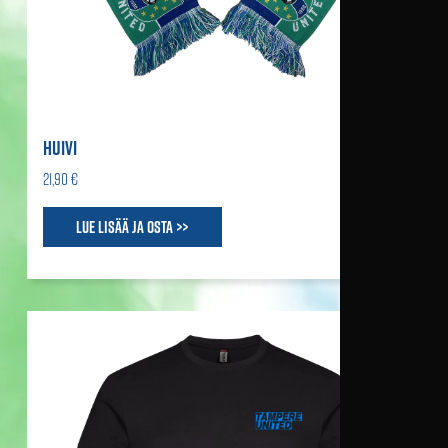
HUIVI
21,90 €
Lue lisää ja osta >>