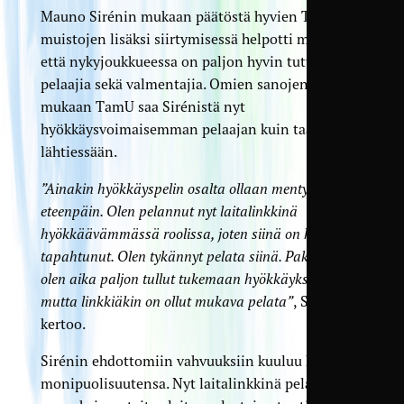
Mauno Sirénin mukaan päätöstä hyvien TamU-
muistojen lisäksi siirtymisessä helpotti myös se,
että nykyjoukkueessa on paljon hyvin tuttuja
pelaajia sekä valmentajia. Omien sanojensa
mukaan TamU saa Sirénistä nyt
hyökkäysvoimaisemman pelaajan kuin taannoin
lähtiessään.
”Ainakin hyökkäyspelin osalta ollaan menty
eteenpäin. Olen pelannut nyt laitalinkkinä
hyökkäävämmässä roolissa, joten siinä on kehitystä
tapahtunut. Olen tykännyt pelata siinä. Pakkinakin
olen aika paljon tullut tukemaan hyökkäyksiä,
mutta linkkiäkin on ollut mukava pelata”
, Sirén
kertoo.
Sirénin ehdottomiin vahvuuksiin kuuluu hänen
monipuolisuutensa. Nyt laitalinkkinä pelannut