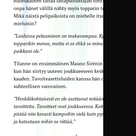
nuorukainen taitaa laitapuolustajan tontin, ja
onpa hänet välillä nähty myös topparin tontilla.
Mikä näistä pelipaikoista on miehelle itselleen
mieluisin?
”Laidassa pelaaminen on mukavampaa. Kyllä
topparikin menee, mutta ei se ehkä se minun omin
paikkani ole.”
Tilanne on ensimmäinen Mauno Sirénin uralla,
kun hän siirtyy uuteen joukkueeseen kesken
kauden. Tavoiteasetteluiden kanssa hän on
suhteellisen varovainen.
”Henkilökohtaisesti en ole asettanut mitään
tavoitteita. Tavoitteet ovat joukkueessa. Koitetaan
pistää niin kovasti kampoihin vielä kuin pystytään
ja katsotaan mihin se riittää.”