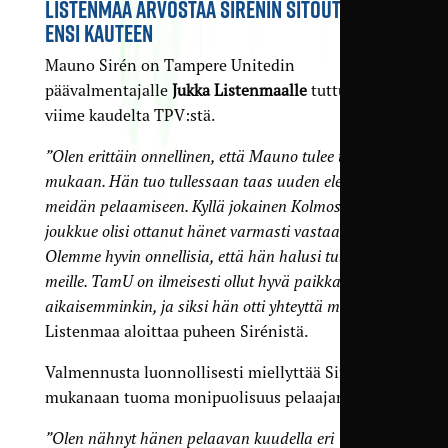
LISTENMAA ARVOSTAA SIRÉNIN SITOUTUMISTA
ENSI KAUTEEN
Mauno Sirén on Tampere Unitedin
päävalmentajalle
Jukka Listenmaalle
tuttu pelaaja
viime kaudelta TPV:stä.
”Olen erittäin onnellinen, että Mauno tulee tähän
mukaan. Hän tuo tullessaan taas uuden elementin
meidän pelaamiseen. Kyllä jokainen Kolmosen
joukkue olisi ottanut hänet varmasti vastaan.
Olemme hyvin onnellisia, että hän halusi tulla juuri
meille. TamU on ilmeisesti ollut hyvä paikka hänelle
aikaisemminkin, ja siksi hän otti yhteyttä meihin”
,
Listenmaa aloittaa puheen Sirénistä.
Valmennusta luonnollisesti miellyttää Sirénin
mukanaan tuoma monipuolisuus pelaajana.
”Olen nähnyt hänen pelaavan kuudella eri