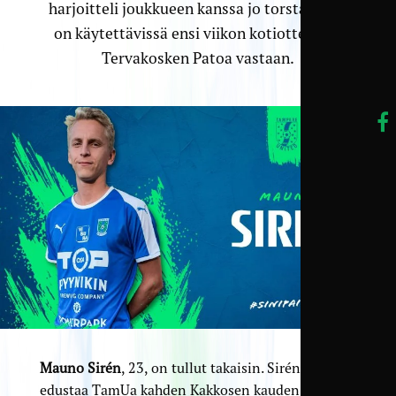
harjoitteli joukkueen kanssa jo torstaina, ja
on käytettävissä ensi viikon kotiottelussa
Tervakosken Patoa vastaan.
Mauno Sirén
, 23, on tullut takaisin. Sirén ehti
edustaa TamUa kahden Kakkosen kauden ajan