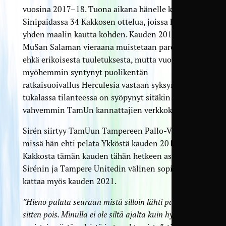
vuosina 2017–18. Tuona aikana hänelle kertyi
Sinipaidassa 34 Kakkosen ottelua, joissa hän teki
yhden maalin kautta kohden. Kauden 2017 osuma
MuSan Salaman vieraana muistetaan paremmin
ehkä erikoisesta tuuletuksesta, mutta vuotta
myöhemmin syntynyt puolikentän
ratkaisuoivallus Herculesia vastaan syksyn
tukalassa tilanteessa on syöpynyt sitäkin
vahvemmin TamUn kannattajien verkkokalvoille.
Sirén siirtyy TamUun Tampereen Pallo-Veikoista,
missä hän ehti pelata Ykköstä kauden 2019 ja
Kakkosta tämän kauden tähän hetkeen asti.
Sirénin ja Tampere Unitedin välinen sopimus
kattaa myös kauden 2021.
”Hieno palata seuraan mistä silloin lähti pari vuotta
sitten pois. Minulla ei ole siltä ajalta kuin hyviä