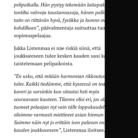
pelipaikalla. Hän pystyy tekemään laitapakin
tontilta vahvoja taustanousuja, hänen pallollinen
taito on riittävän hyvä, fysiikka ja luonne ovat
kohdillaan”
, päävalmentaja suitsuttaa tuoretta
sopimuspelaajaa.
Jukka Listenmaa ei näe riskiä siinä, että
joukkueeseen tulee kesken kauden uusi kaveri
taistelemaan pelipaikoista.
”En usko, että mitään harmonian rikkoutumista
tulee. Kaikki tiedämme, että kyseessä on todella fiksu
kaveri ja varsinkin kun sitoutui heti myös
seuraavaan kauteen. Tilanne olisi eri, jos olisimme
tuoneet pelaajan nyt vain tälle loppukaudelle. Silloin
olisimme varmasti miettineet asian hieman eri lailla.
Saimme näin nyt jo erittäin ison palasen ensi
kauden joukkueeseen”
, Listenmaa iloitsee.