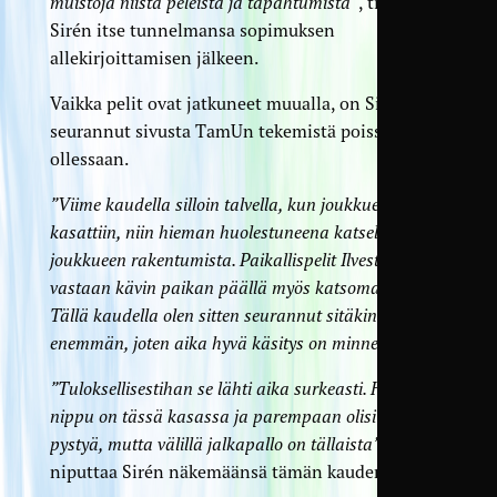
muistoja niistä peleistä ja tapahtumista”
, tiivistää
Sirén itse tunnelmansa sopimuksen
allekirjoittamisen jälkeen.
Vaikka pelit ovat jatkuneet muualla, on Sirén
seurannut sivusta TamUn tekemistä poissa
ollessaan.
”Viime kaudella silloin talvella, kun joukkuetta
kasattiin, niin hieman huolestuneena katselin
joukkueen rakentumista. Paikallispelit Ilvestä
vastaan kävin paikan päällä myös katsomassa.
Tällä kaudella olen sitten seurannut sitäkin
enemmän, joten aika hyvä käsitys on minne tulen.”
”Tuloksellisestihan se lähti aika surkeasti. Hyvä
nippu on tässä kasassa ja parempaan olisi pitänyt
pystyä, mutta välillä jalkapallo on tällaista”
,
niputtaa Sirén näkemäänsä tämän kauden osalta.