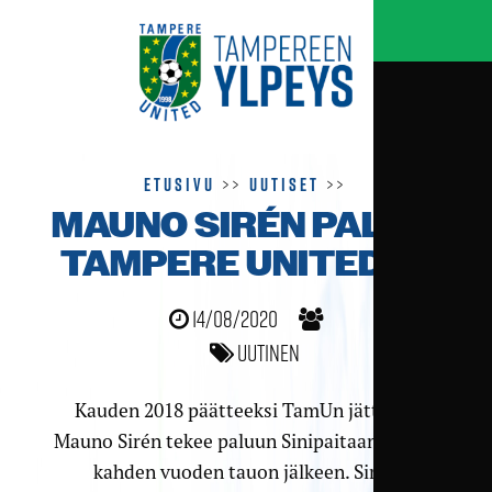
Etusivu
>>
Uutiset
>>
MAUNO SIRÉN PALAA
TAMPERE UNITEDIIN
14/08/2020
Uutinen
Kauden 2018 päätteeksi TamUn jättänyt
Mauno Sirén tekee paluun Sinipaitaan vajaan
kahden vuoden tauon jälkeen. Sirén