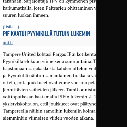
takanaan. Sarjajohtaja TPV on kymmenen pisteen
karkumatkalla, joten Paltsarien ohittaminen vaatisi jo
suuren luokan ihmeen.
(lisää…)
PIF KAATUI PYYNIKILLÄ TUTUIN LUKEMIN
antti
Tampere United kohtasi Pargas IF:n kotikentällään
Pyynikillä elokuun viimeisenä sunnuntaina. TamU lähti
haastamaan sarjakakkosta kahden ottelun voittoputkessa,
ja Pyynikillä nähtiin samanlainen tiukka ja vähämaalinen
ottelu, joita joukkueet ovat viime vuosina pelanneet.
Jännittävien vaiheiden jälkeen TamU onnistui jatkamaan
voittoputkeaan kaatamalla PIFin lukemin 2–1. Hauska
yksistyiskohta on, että joukkueet ovat päätyneet
Tampereella näihin samoihin lukemiin kolmasti
aiemminkin viimeisen viiden vuoden aikana.