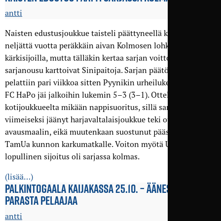
antti
Naisten edustusjoukkue taisteli päättyneellä kaudella jo
neljättä vuotta peräkkäin aivan Kolmosen lohkon
kärkisijoilla, mutta tälläkin kertaa sarjan voitto ja
sarjanousu karttoivat Sinipaitoja. Sarjan päätösottelu
pelattiin pari viikkoa sitten Pyynikin urheilukentällä, jossa
FC HaPo jäi jalkoihin lukemin 5–3 (3–1). Ottelu ei ollut
kotijoukkueelta mikään nappisuoritus, sillä sarjassa
viimeiseksi jäänyt harjavaltalaisjoukkue teki ottelun
avausmaalin, eikä muutenkaan suostunut päästämään
TamUa kunnon karkumatkalle. Voiton myötä Unitedin
lopullinen sijoitus oli sarjassa kolmas.
(lisää…)
PALKINTOGAALA KAIJAKASSA 25.10. – ÄÄNESTÄ KAUDEN
PARASTA PELAAJAA
antti