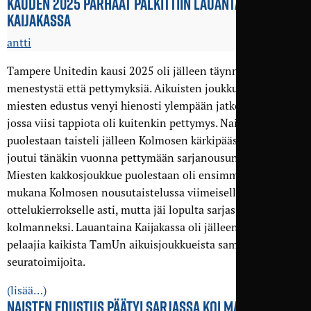
KAUDEN 2025 PARHAAT PALKITTIIN LAUANTAINA
KAIJAKASSA
antti
Tampere Unitedin kausi 2025 oli jälleen täynnä sekä
menestystä että pettymyksiä. Aikuisten joukkueista
miesten edustus venyi hienosti ylempään jatkosarjaan,
jossa viisi tappiota oli kuitenkin pettymys. Naisten edustus
puolestaan taisteli jälleen Kolmosen kärkipäässä, mutta
joutui tänäkin vuonna pettymään sarjanousun suhteen.
Miesten kakkosjoukkue puolestaan oli ensimmäistä kertaa
mukana Kolmosen nousutaistelussa viimeiselle
ottelukierrokselle asti, mutta jäi lopulta sarjassa
kolmanneksi. Lauantaina Kaijakassa oli jälleen aika palkita
pelaajia kaikista TamUn aikuisjoukkueista samoin kuin
seuratoimijoita.
(lisää…)
NAISTEN EDUSTUS PÄÄTYI SARJASSA KOLMANNEKSI