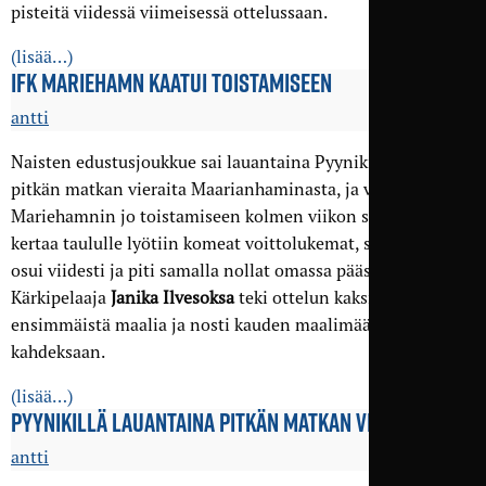
pisteitä viidessä viimeisessä ottelussaan.
(lisää…)
IFK MARIEHAMN KAATUI TOISTAMISEEN
antti
Naisten edustusjoukkue sai lauantaina Pyynikille vastaan
pitkän matkan vieraita Maarianhaminasta, ja voitti IFK
Mariehamnin jo toistamiseen kolmen viikon sisällä. Tällä
kertaa taululle lyötiin komeat voittolukemat, sillä TamU
osui viidesti ja piti samalla nollat omassa päässään.
Kärkipelaaja
Janika Ilvesoksa
teki ottelun kaksi
ensimmäistä maalia ja nosti kauden maalimääränsä
kahdeksaan.
(lisää…)
PYYNIKILLÄ LAUANTAINA PITKÄN MATKAN VIERAITA
antti