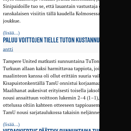
Sinipaidoille tuo se, että lauantain vastustaja on
ranskalaisen visiitin tällä kaudella Kolmosessa tehnyt
joukkue.
(lisää…)
PALUU VOITTOJEN TIELLE TUTON KUSTANNUKSELLA
antti
Tampere United matkusti sunnuntaina TuTon vieraaksi
Turkuun allaan kaksi harmittavaa tappiota, joissa
maalinteon kanssa oli ollut erittäin suuria vaikeuksia.
Kisapuistonkentällä TamU onnistui korjaamaan tilanteen.
Maalihanat aukesivat erityisesti toisella jaksolla, ja TamU
nousi ansaittuun voittoon lukemin 2–4 (1–1), vaikka
ottelussa oltiin kahteen otteeseen tappioasemassa. Voitolla
TamU nousi sarjataulukossa takaisin neljänneksi.
(lisää…)