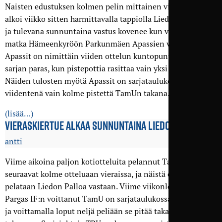
Naisten edustuksen kolmen pelin mittainen vieraskiertue
alkoi viikko sitten harmittavalla tappiolla Liedon Pallolle,
ja tulevana sunnuntaina vastus kovenee kun vuorossa on
matka Hämeenkyröön Parkunmäen Apassien vieraaksi.
Apassit on nimittäin viiden ottelun kunto­puntarissa koko
sarjan paras, kun pistepottia rasittaa vain yksi tasapeli.
Näiden tulosten myötä Apassit on sarja­taulukossa
viidentenä vain kolme pistettä TamUn takana.
(lisää…)
VIERAS­KIERTUE ALKAA SUNNUNTAINA LIEDOSSA
antti
Viime aikoina paljon kotiotteluita pelannut TamU pelaa
seuraavat kolme otteluaan vieraissa, ja näistä ensimmäinen
pelataan Liedon Palloa vastaan. Viime viikonloppuna
Pargas IF:n voittanut TamU on sarjataulukossa nyt toisena,
ja voittamalla loput neljä peliään se pitää takaa-ajajat