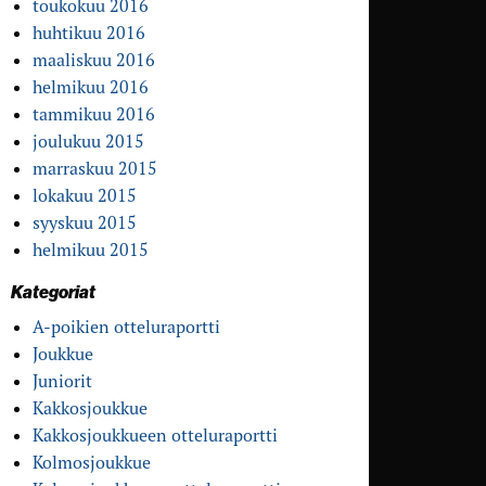
toukokuu 2016
huhtikuu 2016
maaliskuu 2016
helmikuu 2016
tammikuu 2016
joulukuu 2015
marraskuu 2015
lokakuu 2015
syyskuu 2015
helmikuu 2015
Kategoriat
A-poikien otteluraportti
Joukkue
Juniorit
Kakkosjoukkue
Kakkosjoukkueen otteluraportti
Kolmosjoukkue