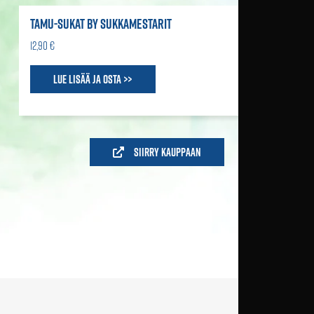
TAMU-SUKAT BY SUKKAMESTARIT
12,90 €
Lue lisää ja osta >>
Siirry kauppaan