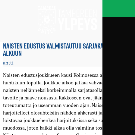
NAISTEN EDUSTUS VALMISTAUTUU SARJA­KAUDEN
ALKUUN
antti
Naisten edustusjoukkueen kausi Kolmosessa alkaa
huhtikuun lopulla. Joukkue aikoo jatkaa vahvaa työtä
naisten neljänneksi korkeimmalla sarjatasolla, vaikka
tavoite ja haave noususta Kakkoseen ovat jääneet niukasti
toteutumatta jo useamman vuoden ajan. Naiset ovat
harjoitelleet olosuhteisiin nähden ahkerasti ja rakentaneet
loistavaa joukkuehenkeä harjoituksissa sekä saunaillan
muodossa, joten kaikki alkaa olla valmiina tosipeleihin.