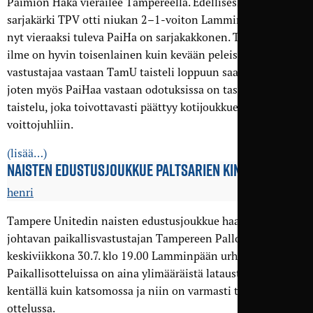
Paimion Haka vierailee Tampereella. Edellisessä ottelussa
sarjakärki TPV otti niukan 2–1-voiton Lamminpäässä, ja
nyt vieraaksi tuleva PaiHa on sarja­kakkonen. TamUn peli-
ilme on hyvin toisenlainen kuin kevään peleissä. Paikallis­
vastustajaa vastaan TamU taisteli loppuun saakka pisteistä,
joten myös PaiHaa vastaan odotuksissa on tasainen
taistelu, joka toivottavasti päättyy kotijoukkueen
voittojuhliin.
(lisää…)
NAISTEN EDUSTUS­JOUKKUE PALTSARIEN KIMPPUUN
henri
Tampere Unitedin naisten edustusjoukkue haastaa sarjaa
johtavan paikallisvastustajan Tampereen Pallo-Veikot
keskiviikkona 30.7. klo 19.00 Lamminpään urheilukentällä.
Paikallisotteluissa on aina ylimääräistä latausta niin
kentällä kuin katsomossa ja niin on varmasti tässäkin
ottelussa.