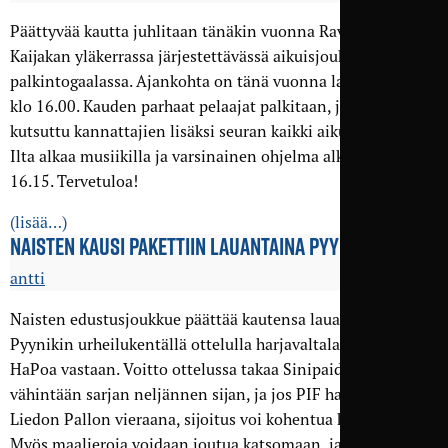
Päättyvää kautta juhlitaan tänäkin vuonna Ravintola
Kaijakan yläkerrassa järjestettävässä aikuisjoukkueiden
palkintogaalassa. Ajankohta on tänä vuonna lauantai 25.10.
klo 16.00. Kauden parhaat pelaajat palkitaan, ja mukaan on
kutsuttu kannattajien lisäksi seuran kaikki aikuisjoukkueet.
Ilta alkaa musiikilla ja varsinainen ohjelma alkaa noin klo
16.15. Tervetuloa!
(lisää…)
NAISTEN KAUSI PAKETTIIN LAUANTAINA PYYNIKILLÄ
antti
Naisten edustusjoukkue päättää kautensa lauantaina
Pyynikin urheilukentällä ottelulla harjavaltalaista FC
HaPoa vastaan. Voitto ottelussa takaa Sinipaidoille
vähintään sarjan neljännen sijan, ja jos PIF haksahtaa
Liedon Pallon vieraana, sijoitus voi kohentua kolmanneksi.
Myös maalieroja voidaan joutua katsomaan, ja siinä edun