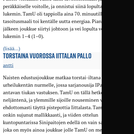
peräkkäiselle voitolle, ja onnistui siinä lopulta selvin
lukemin. TamU oli tappiolla aina 70. minuutille asti, mutta
tasoitusmaali toi kentälle uutta energiaa. Pian tämän
jälkeen joukkue siirtyi johtoon ja vei lopulta voiton
lukemin 1–4 (1–0).
(lisää…)
TORSTAINA VUOROSSA IITTALAN PALLO
antti
Naisten edustusjoukkue matkaa torstai-iltana Iittalan
urheilukentän nurmelle, jossa sarjanousija IPan voi odottaa
antavan tiukan vastuksen. TamU on tällä hetkellä sarjassa
neljäntenä, ja ylemmille sijoille nouseminen vaatii
ehdottomasti täyttä pistepottia Iittalasta. TamUn syyskausi
onkin sujunut mallikkaasti, ja viiden ottelun
kuntopuntarissa Sinipaitojen edellä on vain sarjakärki TPV,
joka on myös ainoa joukkue jolle TamU on menettänyt