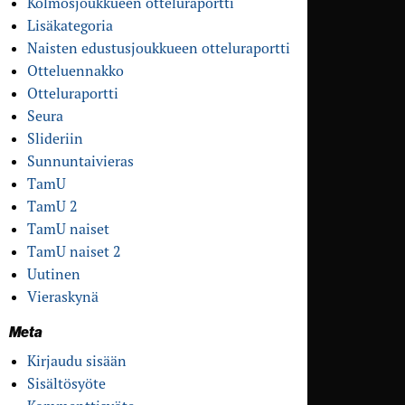
Kolmosjoukkueen otteluraportti
Lisäkategoria
Naisten edustusjoukkueen otteluraportti
Otteluennakko
Otteluraportti
Seura
Slideriin
Sunnuntaivieras
TamU
TamU 2
TamU naiset
TamU naiset 2
Uutinen
Vieraskynä
Meta
Kirjaudu sisään
Sisältösyöte