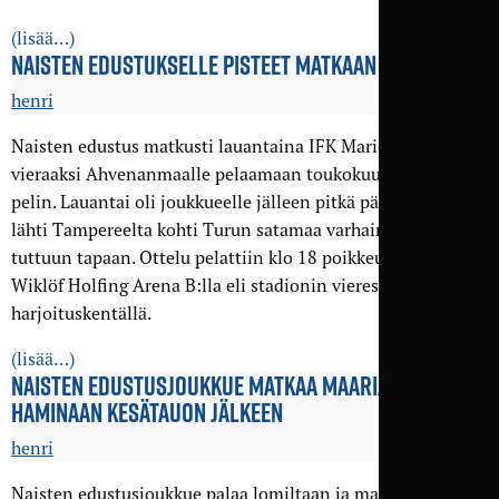
(lisää…)
NAISTEN EDUSTUKSELLE PISTEET MATKAAN SAARELTA
henri
Naisten edustus matkusti lauantaina IFK Mariehamnin
vieraaksi Ahvenanmaalle pelaamaan toukokuulta siirretyn
pelin. Lauantai oli joukkueelle jälleen pitkä päivä, sillä juna
lähti Tampereelta kohti Turun satamaa varhain aamulla
tuttuun tapaan. Ottelu pelattiin klo 18 poikkeuksellisesti
Wiklöf Holfing Arena B:lla eli stadionin vieressä olevalla
harjoituskentällä.
(lisää…)
NAISTEN EDUSTUSJOUKKUE MATKAA MAARIAN­
HAMINAAN KESÄTAUON JÄLKEEN
henri
Naisten edustusjoukkue palaa lomiltaan ja matkaa