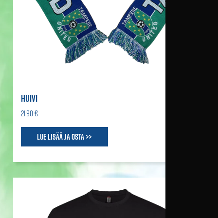
HUIVI
21,90 €
Lue lisää ja osta >>