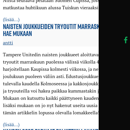
Niistä seuraava pelataan Suomen Cupissa, jossa Sinipaidat
matkustaa huhtikuun alussa Tuiskun vieraaksi Orivedelle
(lisää…)
NAISTEN JOUKKUEIDEN TRYOUTIT MARRAS­KUUSSA –
HAE MUKAAN
antti
Tampere Unitedin naisten joukkueet aloittavat yhteiset
tryoutit marraskuun puolessa välissä viikolla 47. Tryouteilla
harjoitellaan Kaupissa kolmesti viikossa, ja ne jatkuvat
joulukuun puoleen väliin asti. Edustusjoukkue pelaa
tulevalla kaudella Kolmoseessa ja kakkosjoukkue Nelosessa,
ja tryouteilla voi hakea paikkaa kummastakin joukkueesta.
Mukaan on kutsuttu kaikki päättyneen kauden pelaajat, ja
lisäksi mukaan on jo nyt hakenut useita uusia pelaajia. Hae
tämän artikkelin lopussa olevalla lomakkeella!
(lisää…)