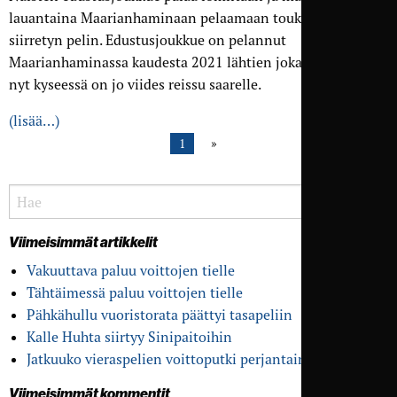
lauantaina Maarianhaminaan pelaamaan toukokuulta
siirretyn pelin. Edustusjoukkue on pelannut
Maarianhaminassa kaudesta 2021 lähtien joka vuosi joten
nyt kyseessä on jo viides reissu saarelle.
(lisää…)
1
Viimeisimmät artikkelit
Vakuuttava paluu voittojen tielle
Tähtäimessä paluu voittojen tielle
Pähkähullu vuoristo­rata päättyi tasapeliin
Kalle Huhta siirtyy Sinipaitoihin
Jatkuuko vieras­pelien voitto­putki perjantaina?
Viimeisimmät kommentit