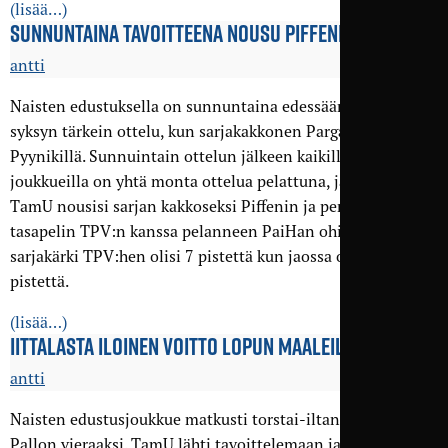
(lisää…)
SUNNUNTAINA TAVOITTEENA NOUSU PIFFENIN OHI
antti
Naisten edustuksella on sunnuntaina edessään kenties
syksyn tärkein ottelu, kun sarjakakkonen Pargas IF vierailee
Pyynikillä. Sunnuintain ottelun jälkeen kaikilla kärkipään
joukkueilla on yhtä monta ottelua pelattuna, ja voitolla
TamU nousisi sarjan kakkoseksi Piffenin ja perjantaina
tasapelin TPV:n kanssa pelanneen PaiHan ohi. Matkaa
sarjakärki TPV:hen olisi 7 pistettä kun jaossa olisi vielä 12
pistettä.
(lisää…)
IITTALASTA ILOINEN VOITTO LOPUN MAALEILLA
antti
Naisten edustusjoukkue matkusti torstai-iltana Iittalan
Pallon vieraaksi. TamU lähti tavoittelemaan jatkoa kahdelle