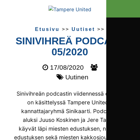
Etusivu
>>
Uutiset
>>
SINIVIHREÄ PODCAST
05/2020
17/08/2020
Uutinen
Sinivihreän podcastin viidennessä osassa
on käsittelyssä Tampere Unitedin
kannattajaryhmä Sinikaarti. Podcastin
aluksi Juuso Koskinen ja Jere Takala
käyvät läpi miesten edustuksen, naisten
edustuksen sekä miesten kakkosjoukkueen