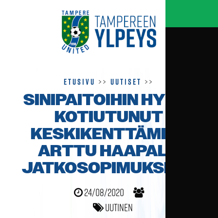
Etusivu
>>
Uutiset
>>
SINIPAITOIHIN HYVIN
KOTIUTUNUT
KESKIKENTTÄ­MIES
ARTTU HAAPALA
JATKO­SOPIMUKSEEN
24/08/2020
Uutinen