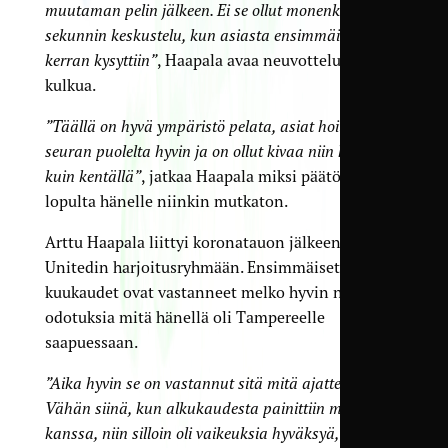
muutaman pelin jälkeen. Ei se ollut monenkaan
sekunnin keskustelu, kun asiasta ensimmäisen
kerran kysyttiin”
, Haapala avaa neuvottelujen
kulkua.
”Täällä on hyvä ympäristö pelata, asiat hoituvat
seuran puolelta hyvin ja on ollut kivaa niin kopissa
kuin kentällä”
, jatkaa Haapala miksi päätös oli
lopulta hänelle niinkin mutkaton.
Arttu Haapala liittyi koronatauon jälkeen
Unitedin harjoitusryhmään. Ensimmäiset
kuukaudet ovat vastanneet melko hyvin niitä
odotuksia mitä hänellä oli Tampereelle
saapuessaan.
”Aika hyvin se on vastannut sitä mitä ajattelin.
Vähän siinä, kun alkukaudesta painittiin maaliteon
kanssa, niin silloin oli vaikeuksia hyväksyä, että se