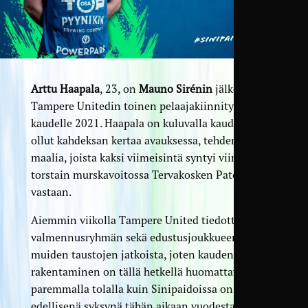
Arttu Haapala
, 23, on
Mauno Sirénin
jälkeen
Tampere Unitedin toinen pelaajakiinnitys
kaudelle 2021. Haapala on kuluvalla kaudella
ollut kahdeksan kertaa avauksessa, tehden neljä
maalia, joista kaksi viimeisintä syntyi viime
torstain murskavoitossa Tervakosken Patoa
vastaan.
Aiemmin viikolla Tampere United tiedotti
valmennusryhmän sekä edustusjoukkueen
muiden taustojen jatkoista, joten kauden 2021
rakentaminen on tällä hetkellä huomattavasti
paremmalla tolalla kuin Sinipaidoissa on parina
edellisenä syksynä tähän aikaan vuodesta oltu.