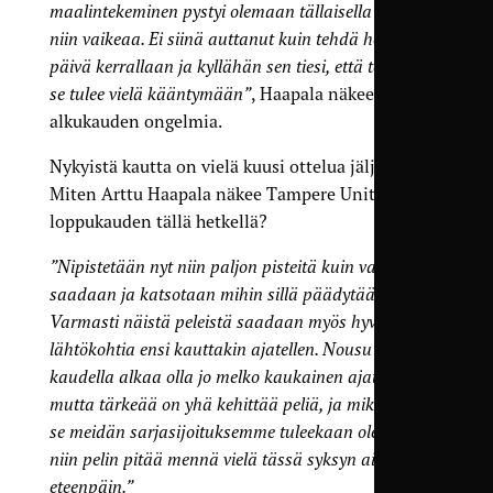
maalintekeminen pystyi olemaan tällaisella jengillä
niin vaikeaa. Ei siinä auttanut kuin tehdä hommia
päivä kerrallaan ja kyllähän sen tiesi, että totta kai
se tulee vielä kääntymään”
, Haapala näkee
alkukauden ongelmia.
Nykyistä kautta on vielä kuusi ottelua jäljellä.
Miten Arttu Haapala näkee Tampere Unitedin
loppukauden tällä hetkellä?
”Nipistetään nyt niin paljon pisteitä kuin vain ikinä
saadaan ja katsotaan mihin sillä päädytään.
Varmasti näistä peleistä saadaan myös hyviä
lähtökohtia ensi kauttakin ajatellen. Nousu tällä
kaudella alkaa olla jo melko kaukainen ajatus,
mutta tärkeää on yhä kehittää peliä, ja mikä ikinä
se meidän sarjasijoituksemme tuleekaan olemaan,
niin pelin pitää mennä vielä tässä syksyn aikana
eteenpäin.”