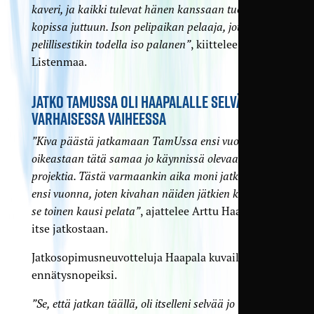
kaveri, ja kaikki tulevat hänen kanssaan tuolla
kopissa juttuun. Ison pelipaikan pelaaja, joten
pelillisestikin todella iso palanen”
, kiittelee
Listenmaa.
JATKO TAMUSSA OLI HAAPALALLE SELVÄÄ JO
VARHAISESSA VAIHEESSA
”Kiva päästä jatkamaan TamUssa ensi vuonna
oikeastaan tätä samaa jo käynnissä olevaa
projektia. Tästä varmaankin aika moni jatkaa myös
ensi vuonna, joten kivahan näiden jätkien kanssa on
se toinen kausi pelata”
, ajattelee Arttu Haapala
itse jatkostaan.
Jatkosopimusneuvotteluja Haapala kuvailee
ennätysnopeiksi.
”Se, että jatkan täällä, oli itselleni selvää jo