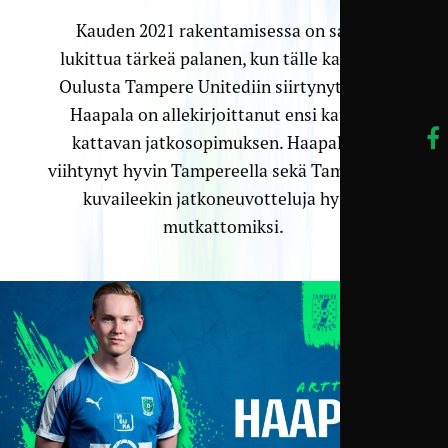
Kauden 2021 rakentamisessa on saatu
lukittua tärkeä palanen, kun tälle kaudelle
Oulusta Tampere Unitediin siirtynyt Arttu
Haapala on allekirjoittanut ensi kauden
kattavan jatkosopimuksen. Haapala on
viihtynyt hyvin Tampereella sekä TamUssa ja
kuvaileekin jatkoneuvotteluja hyvin
mutkattomiksi.