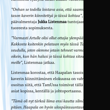
”Onhan se todella loistava asia, että saamme sen
tason kaverin kiinnitettyä jo tässä kohtaa”
, avaa
päävalmentaja
Jukka Listenmaa
tuntojaan
tuoreesta sopimuksesta.
”Varmasti Artulle olisi ollut ottajia ylempääkin.
Kakkosta kuitenkin pelataan myös tässä Tampereen
seudulla, joten olemme jotain tehneet varmaankin
oikein, kun hän halusi jo tässä kohtaa sitoutua
meille”
, Listenmaa jatkaa.
Listenmaa korostaa, että Haapalan tasoisen
kaverin kiinnittäminen elokuussa on vahva
osoitus siitä, että TamUssa toimivat tällä hetkellä
asiat kopissa, kentällä ja johtoportaassa.
”Tämä oli nyt tärkeä liima ensi kautta silmällä
pitäen. Haapala on hyvin ulospäinsuuntautunut