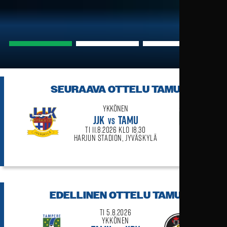
Lue lisää >>
Lue lisää >>
Lue lisää >>
SEURAAVA OTTELU
TAMU
Ykkönen
JJK
TAMU
VS
ti 11.8.2026 klo 18.30
Harjun Stadion, Jyväskylä
EDELLINEN OTTELU
TAMU
ti 5.8.2026
Ykkönen