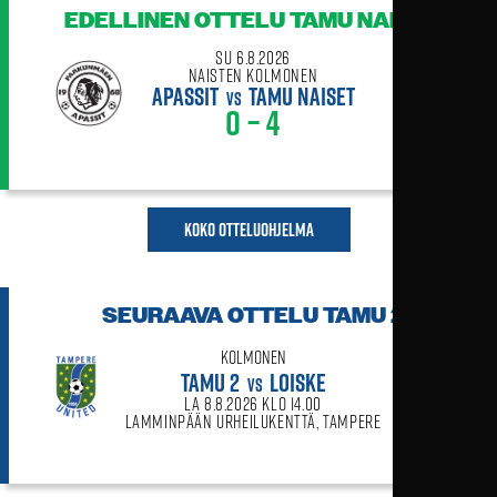
EDELLINEN OTTELU
TAMU NAISET
su 6.8.2026
Naisten Kolmonen
APASSIT
TAMU NAISET
VS
0 – 4
Koko otteluohjelma
SEURAAVA OTTELU
TAMU 2
Kolmonen
TAMU 2
LOISKE
VS
la 8.8.2026 klo 14.00
Lamminpään urheilukenttä, Tampere