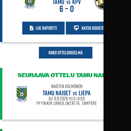
TAMU
KPV
VS
6 – 0
Lue raportti
Katso kooste
Koko otteluohjelma
SEURAAVA OTTELU
TAMU NAISET
Naisten Kolmonen
TAMU NAISET
LIEPA
VS
su 9.8.2026 klo 14.00
Pyynikin urheilukenttä, Tampere