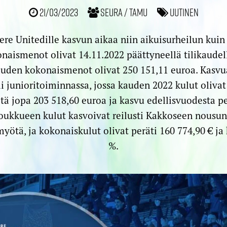
21/03/2023
Seura / TamU
Uutinen
ere Unitedille kasvun aikaa niin aikuisurheilun kuin
onaismenot olivat 14.11.2022 päättyneellä tilikaudel
auden kokonaismenot olivat 250 151,11 euroa. Kasvua 
li junioritoiminnassa, jossa kauden 2022 kulut oliva
ä jopa 203 518,60 euroa ja kasvu edellisvuodesta pe
oukkueen kulut kasvoivat reilusti Kakkoseen nousun
ötä, ja kokonaiskulut olivat peräti 160 774,90 € ja
%.