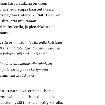
kkaan kasvun aikana on usein
lla ei suurempia haasteita tässä
los näyttää kuitenkin 7 940,19 euron
a siitä, että muutaman
ti miinuksella, ja pienehköistä
ä summa.
että osa niistä tuloista, joilla katetaan
kkakulut, toteutuivat vasta tilikauden
uu kuluvan tilikauden aikana.”
inteällä kausimaksulla toimivien
 jottei siellä pääse kertymään
toiminnasta vastaava
estuttava seikka, että edellisen
eensä kahden edellisen tilikauden
kausien hyvää tulosta ei syöty kerralla.