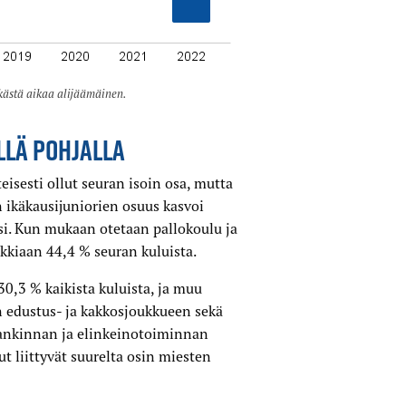
kästä aikaa alijäämäinen.
LLÄ POHJALLA
isesti ollut seuran isoin osa, mutta
 ikäkausijuniorien osuus kasvoi
i. Kun mukaan otetaan pallokoulu ja
ikkiaan 44,4 % seuran kuluista.
0,3 % kaikista kuluista, ja muu
n edustus- ja kakkosjoukkueen sekä
hankinnan ja elinkeinotoiminnan
t liittyvät suurelta osin miesten