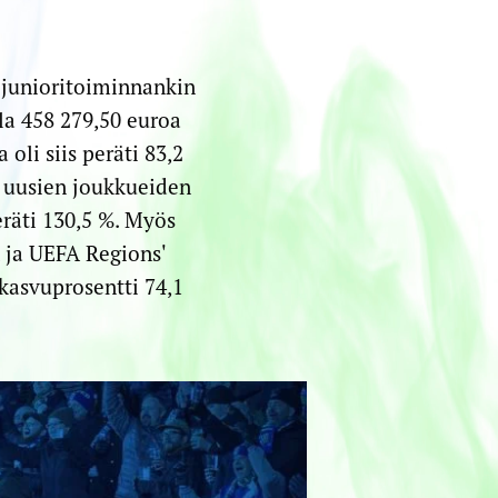
 junioritoiminnankin
la 458 279,50 euroa
oli siis peräti 83,2
t uusien joukkueiden
räti 130,5 %. Myös
 ja UEFA Regions'
 kasvuprosentti 74,1