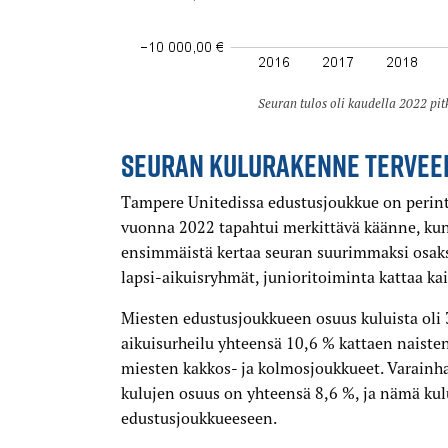
Niemistö
Seuran tulos oli kaudella 2022 pit
SEURAN KULURAKENNE TERVEE
Tampere Unitedissa edustusjoukkue on perinte
vuonna 2022 tapahtui merkittävä käänne, kun
ensimmäistä kertaa seuran suurimmaksi osaks
lapsi-aikuisryhmät, junioritoiminta kattaa ka
Miesten edustusjoukkueen osuus kuluista oli 3
aikuisurheilu yhteensä 10,6 % kattaen naiste
miesten kakkos- ja kolmosjoukkueet. Varain
kulujen osuus on yhteensä 8,6 %, ja nämä kulu
edustusjoukkueeseen.