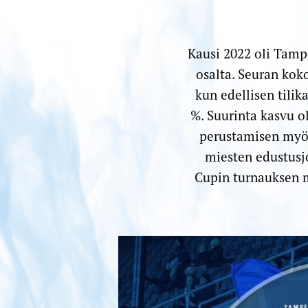
Kausi 2022 oli Tamp
osalta. Seuran kok
kun edellisen tilik
%. Suurinta kasvu o
perustamisen myöt
miesten edustusj
Cupin turnauksen my