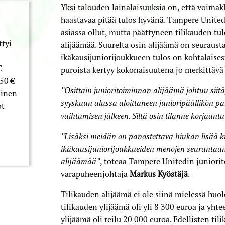
Yksi talouden lainalaisuuksia on, että voima
haastavaa pitää tulos hyvänä. Tampere Unitedi
asiassa ollut, mutta päättyneen tilikauden tu
ttyi
alijäämää. Suurelta osin alijäämä on seuraust
ikäkausijuniorijoukkueen tulos on kohtalaises
€
puroista kertyy kokonaisuutena jo merkittäv
50 €
”Osittain junioritoiminnan alijäämä johtuu siitä, 
äinen
syyskuun alussa aloittaneen junioripäällikön pal
ot
vaihtumisen jälkeen. Siltä osin tilanne korjaant
”Lisäksi meidän on panostettava hiukan lisää ki
ikäkausijuniorijoukkueiden menojen seurantaan,
alijäämää”
, toteaa Tampere Unitedin juniori
varapuheenjohtaja
Markus Kyöstäjä
.
Tilikauden alijäämä ei ole siinä mielessä huol
tilikauden ylijäämä oli yli 8 300 euroa ja yht
ylijäämä oli reilu 20 000 euroa. Edellisten tili