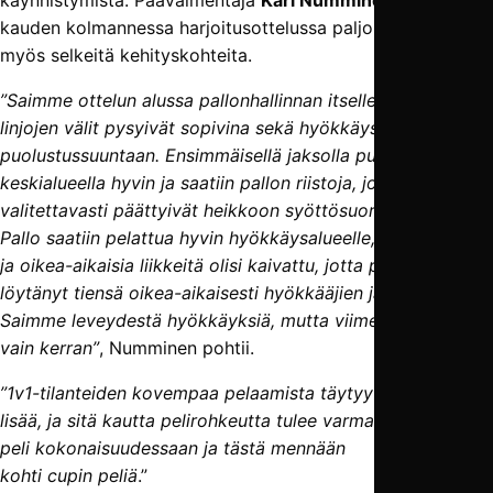
kauden kolmannessa harjoitusottelussa paljon hyvää ja
myös selkeitä kehityskohteita.
”Saimme ottelun alussa pallonhallinnan itsellemme ja
linjojen välit pysyivät sopivina sekä hyökkäys- että
puolustussuuntaan. Ensimmäisellä jaksolla puolustettiin
keskialueella hyvin ja saatiin pallon riistoja, jotka
valitettavasti päättyivät heikkoon syöttösuoritukseen.
Pallo saatiin pelattua hyvin hyökkäysalueelle, mutta malttia
ja oikea-aikaisia liikkeitä olisi kaivattu, jotta pallo olisi
löytänyt tiensä oikea-aikaisesti hyökkääjien jalkaan.
Saimme leveydestä hyökkäyksiä, mutta viimeistely onnistui
vain kerran”
, Numminen pohtii.
”1v1-tilanteiden kovempaa pelaamista täytyy harjoitella
lisää, ja sitä kautta pelirohkeutta tulee varmasti lisää. Hyvä
peli kokonaisuudessaan ja tästä mennään
kohti cupin peliä
.”