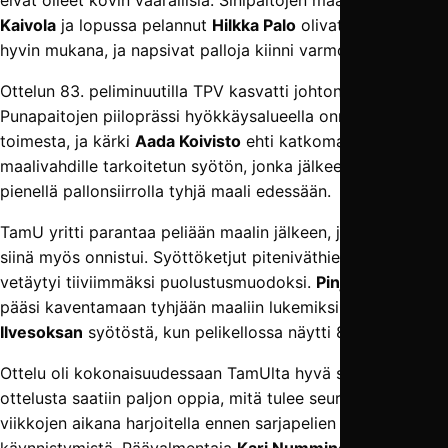
Kaivola
ja lopussa pelannut
Hilkka Palo
olivat tilanteissa
hyvin mukana, ja napsivat palloja kiinni varmoin ottein.
Ottelun 83. peliminuutilla TPV kasvatti johtonsa 2–0:aan.
Punapaitojen piiloprässi hyökkäysalueella onnistui kärjen
toimesta, ja kärki
Aada Koivisto
ehti katkomaan
maalivahdille tarkoitetun syötön, jonka jälkeen hänellä oli
pienellä pallonsiirrolla tyhjä maali edessään.
TamU yritti parantaa peliään maalin jälkeen, ja jotenkuten
siinä myös onnistui. Syöttöketjut piteniväthieman ja TPV
vetäytyi tiiviimmäksi puolustusmuodoksi.
Pinja Aaltonen
pääsi kaventamaan tyhjään maaliin lukemiksi 2–1
Janika
Ilvesoksan
syötöstä, kun pelikellossa näytti 88. minuuttia.
Ottelu oli kokonaisuudessaan TamUlta hyvä suoritus, ja
ottelusta saatiin paljon oppia, mitä tulee seuraavien
viikkojen aikana harjoitella ennen sarjapelien
käynnistymistä. Päävalmentaja
Kari Numminen
näki