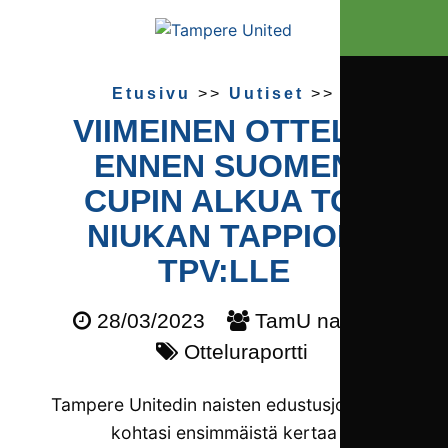
Etusivu
>>
Uutiset
>>
VIIMEINEN OTTELU
ENNEN SUOMEN
CUPIN ALKUA TOI
NIUKAN TAPPION
TPV:LLE
28/03/2023
TamU naiset
Otteluraportti
Tampere Unitedin naisten edustusjoukkue
kohtasi ensimmäistä kertaa