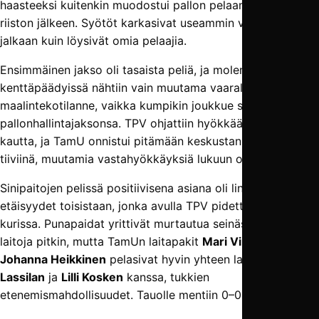
haasteeksi kuitenkin muodostui pallon pelaaminen omille
riiston jälkeen. Syötöt karkasivat useammin vastustajan
jalkaan kuin löysivät omia pelaajia.
Ensimmäinen jakso oli tasaista peliä, ja molemmissa
kenttäpäädyissä nähtiin vain muutama vaarallinen
maalintekotilanne, vaikka kumpikin joukkue sai omat
pallonhallintajaksonsa. TPV ohjattiin hyökkäämään laitojen
kautta, ja TamU onnistui pitämään keskustan suhteellisen
tiiviinä, muutamia vastahyökkäyksiä lukuun ottamatta.
Sinipaitojen pelissä positiivisena asiana oli linjojen
etäisyydet toisistaan, jonka avulla TPV pidettiin hyvin
kurissa. Punapaidat yrittivät murtautua seinäsyötöillä
laitoja pitkin, mutta TamUn laitapakit
Mari Virtanen
ja
Johanna Heikkinen
pelasivat hyvin yhteen laitureiden
Milla
Lassilan
ja
Lilli Kosken
kanssa, tukkien
etenemismahdollisuudet. Tauolle mentiin 0–0-lukemissa.