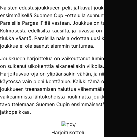
Naisten edustusjoukkueen pelit jatkuvat joukkueen
ensimmäisellä Suomen Cup -ottelulla sunnuntaina 2.4
Paraisilla Pargas IF:ää vastaan. Joukkue on tuttu
Kolmosesta edellisiltä kausilta, ja luvassa on varmasti
tiukka vääntö. Paraisilla naisia odottaa uusi kenttä, johon
joukkue ei ole saanut aiemmin tuntumaa.
Joukkueen harjoittelua on vaikeuttanut luminen sää, joka
on sulkenut ulkokenttiä alkaneellakin viikolla.
Harjoitusvuoroja on ylipäänsäkin vähän, ja niillä on usein
käytössä vain pieni kenttäalue. Kaikki tämä on jättänyt
joukkueen treenaamisen haluttua vähemmälle. Ennakoitua
vaikeammista lähtökohdista huolimatta joukkue lähtee
tavoittelemaan Suomen Cupin ensimmäisestä ottelusta
jatkopaikkaa.
Harjoitusottelu