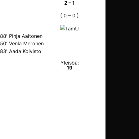
2 – 1
( 0 – 0 )
88′ Pinja Aaltonen
50′ Venla Meronen
83′ Aada Koivisto
Yleisöä:
19