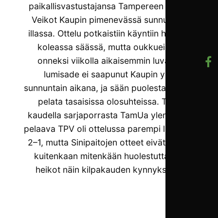
paikallisvastustajansa Tampereen Pallo-
Veikot Kaupin pimenevässä sunnuntai-
illassa. Ottelu potkaistiin käyntiin hieman
koleassa säässä, mutta oukkueiden
onneksi viikolla aikaisemmin luvattu
lumisade ei saapunut Kaupin ylle
sunnuntain aikana, ja sään puolesta saatiin
pelata tasaisissa olosuhteissa. Tällä
kaudella sarjaporrasta TamUa ylempänä
pelaava TPV oli ottelussa parempi lukemin
2–1, mutta Sinipaitojen otteet eivät olleet
kuitenkaan mitenkään huolestuttavan
heikot näin kilpakauden kynnyksellä.