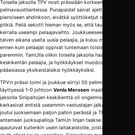
Toisella jaksolla TPV nosti prässiään korkeammalle TamUn
pelinavaustilanteissa. Punapaidat saivat ajettua TamUa
pienoiseen ahdinkoon, eivätkä syöttöketjut olleet kovin
pitkiä. Peliä sekotti hieman myös se, että tauolla tehtiin
kerralla useampi pelaajavaihto. Joukkueeseen on liittynyt
talven aikana useita uusia pelaajia, ja kuluu muutama ottelu
ennen kuin pelaajat oppivat tuntemaan toistensa pelityylit
paremmin. TamUlla olikin toisella jaksolla haasteita löytää
keskikentän pelaajia, ja hyökkäykset muodostuivat
pääasiassa yksikaistaisiksi hyökkäyksiksi.
TPV:n prässi toimi ja joukkue siirtyi 50 peliminuutin
täyttyessä 1–0 johtoon
Venla Merosen
maalilla. Toisella
jaksolla Sinipaitojen keskikenttä oli ongelmissa, ja syötöt
karkasivat entistä useammin vastustajan jalkaan. TamU
joutui juoksemaan paljon pallon perässä ja TPV pääsi
antamaan juoksupalloja TamUn linjan taakse. Pallot
ajautuivat kuitenkin usein laitakaistoille, joista keskitykset
eivät olleet kovin vaarallisia. Sinipaitojen maalivahdit
Kiira