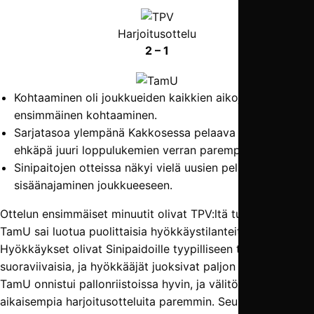
Harjoitusottelu
2 – 1
Kohtaaminen oli joukkueiden kaikkien aikojen
ensimmäinen kohtaaminen.
Sarjatasoa ylempänä Kakkosessa pelaava TPV oli
ehkäpä juuri loppulukemien verran parempi.
Sinipaitojen otteissa näkyi vielä uusien pelaajien
sisäänajaminen joukkueeseen.
Ottelun ensimmäiset minuutit olivat TPV:ltä tunnustelua, ja
TamU sai luotua puolittaisia hyökkäystilanteita.
Hyökkäykset olivat Sinipaidoille tyypilliseen tapaan
suoraviivaisia, ja hyökkääjät juoksivat paljon linjan taakse.
TamU onnistui pallonriistoissa hyvin, ja välitön prässi toimi
aikaisempia harjoitusotteluita paremmin. Seuraavaksi