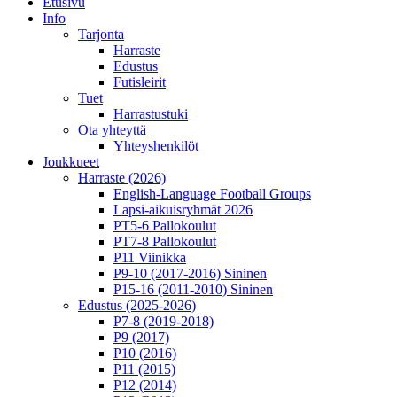
Etusivu
Info
Tarjonta
Harraste
Edustus
Futisleirit
Tuet
Harrastustuki
Ota yhteyttä
Yhteyshenkilöt
Joukkueet
Harraste (2026)
English‑Language Football Groups
Lapsi-aikuisryhmät 2026
PT5-6 Pallokoulut
PT7-8 Pallokoulut
P11 Viinikka
P9-10 (2017-2016) Sininen
P15-16 (2011-2010) Sininen
Edustus (2025-2026)
P7-8 (2019-2018)
P9 (2017)
P10 (2016)
P11 (2015)
P12 (2014)