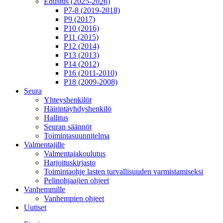
Edustus (2025-2026)
P7-8 (2019-2018)
P9 (2017)
P10 (2016)
P11 (2015)
P12 (2014)
P13 (2013)
P14 (2012)
P16 (2011-2010)
P18 (2009-2008)
Seura
Yhteyshenkilöt
Häirintä­yhdyshenkilö
Hallitus
Seuran säännöt
Toimintasuunnitelma
Valmentajille
Valmentajakoulutus
Harjoituskirjasto
Toimintaohje lasten turvallisuuden varmistamiseksi
Pelinohjaajien ohjeet
Vanhemmille
Vanhempien ohjeet
Uutiset