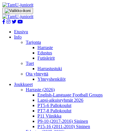
Etusivu
Info
Tarjonta
Harraste
Edustus
Futisleirit
Tuet
Harrastustuki
Ota yhteyttä
Yhteyshenkilöt
Joukkueet
Harraste (2026)
English‑Language Football Groups
Lapsi-aikuisryhmät 2026
PT5-6 Pallokoulut
PT7-8 Pallokoulut
P11 Viinikka
P9-10 (2017-2016) Sininen
P15-16 (2011-2010) Sininen