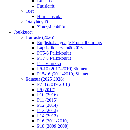
Edustus
Futisleirit
Tuet
Harrastustuki
Ota yhteyttä
Yhteyshenkilöt
Joukkueet
Harraste (2026)
English‑Language Football Groups
Lapsi-aikuisryhmät 2026
PT5-6 Pallokoulut
PT7-8 Pallokoulut
P11 Viinikka
P9-10 (2017-2016) Sininen
P15-16 (2011-2010) Sininen
Edustus (2025-2026)
P7-8 (2019-2018)
P9 (2017)
P10 (2016)
P11 (2015)
P12 (2014)
P13 (2013)
P14 (2012)
P16 (2011-2010)
P18 (2009-2008)