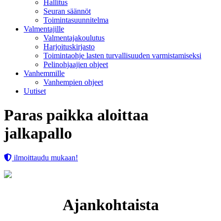
Hallitus
Seuran säännöt
Toimintasuunnitelma
Valmentajille
Valmentajakoulutus
Harjoituskirjasto
Toimintaohje lasten turvallisuuden varmistamiseksi
Pelinohjaajien ohjeet
Vanhemmille
Vanhempien ohjeet
Uutiset
Paras paikka aloittaa
jalkapallo
ilmoittaudu mukaan!
Ajankohtaista