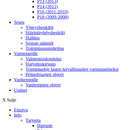
P13 (2013)
P14 (2012)
P16 (2011-2010)
P18 (2009-2008)
Seura
Yhteyshenkilöt
Häirintä­yhdyshenkilö
Hallitus
Seuran säännöt
Toimintasuunnitelma
Valmentajille
Valmentajakoulutus
Harjoituskirjasto
Toimintaohje lasten turvallisuuden varmistamiseksi
Pelinohjaajien ohjeet
Vanhemmille
Vanhempien ohjeet
Uutiset
X
Sulje
Etusivu
Info
Tarjonta
Harraste