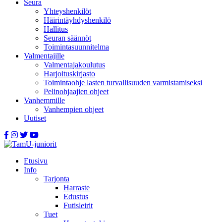
Seura
Yhteyshenkilöt
Häirintä­yhdyshenkilö
Hallitus
Seuran säännöt
Toimintasuunnitelma
Valmentajille
Valmentajakoulutus
Harjoituskirjasto
Toimintaohje lasten turvallisuuden varmistamiseksi
Pelinohjaajien ohjeet
Vanhemmille
Vanhempien ohjeet
Uutiset
Etusivu
Info
Tarjonta
Harraste
Edustus
Futisleirit
Tuet