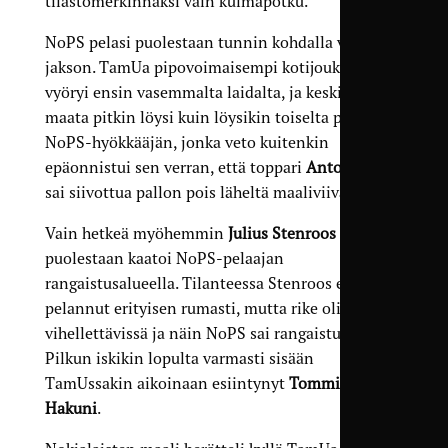
tilastomerkinnäksi vain kulmapotku.
NoPS pelasi puolestaan tunnin kohdalla vahvan
jakson. TamUa pipovoimaisempi kotijoukkue
vyöryi ensin vasemmalta laidalta, ja keskitys
maata pitkin löysi kuin löysikin toiselta puolelta
NoPS-hyökkääjän, jonka veto kuitenkin
epäonnistui sen verran, että toppari
Anton Bright
sai siivottua pallon pois läheltä maaliviivaa.
Vain hetkeä myöhemmin
Julius Stenroos
puolestaan kaatoi NoPS-pelaajan
rangaistusalueella. Tilanteessa Stenroos ei
pelannut erityisen rumasti, mutta rike oli
vihellettävissä ja näin NoPS sai rangaistuspotkun.
Pilkun iskikin lopulta varmasti sisään
TamUssakin aikoinaan esiintynyt
Tommi Ala-
Hakuni
.