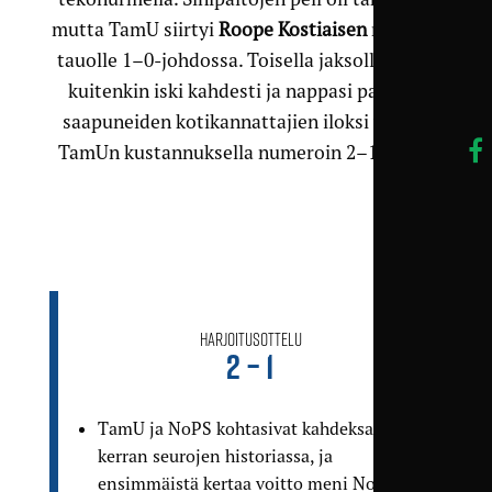
mutta TamU siirtyi
Roope Kostiaisen
maalilla
tauolle 1–0-johdossa. Toisella jaksolla NoPS
kuitenkin iski kahdesti ja nappasi paikalle
saapuneiden kotikannattajien iloksi voiton
TamUn kustannuksella numeroin 2–1 (0–1).
Harjoitusottelu
2 – 1
TamU ja NoPS kohtasivat kahdeksannen
kerran seurojen historiassa, ja
ensimmäistä kertaa voitto meni Nokialle.