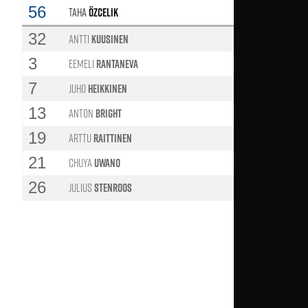
56
Taha
Özcelik
32
Antti
Kuusinen
3
Eemeli
Rantaneva
65'
7
Juho
Heikkinen
65'
13
Anton
Bright
46'
19
Arttu
Raittinen
32'
21
Chuya
Uwano
65'
26
Julius
Stenroos
50'