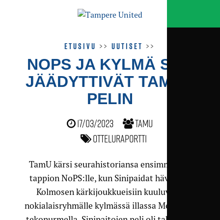
Etusivu
>>
Uutiset
>>
NOPS JA KYLMÄ SÄÄ
JÄÄDYTTIVÄT TAMUN
PELIN
17/03/2023
TamU
Otteluraportti
TamU kärsi seurahistoriansa ensimmäisen
tappion NoPS:lle, kun Sinipaidat hävisivät
Kolmosen kärkijoukkueisiin kuuluvalle
nokialaisryhmälle kylmässä illassa Menkalan
tekonurmella. Sinipaitojen peli oli tahmeaa,