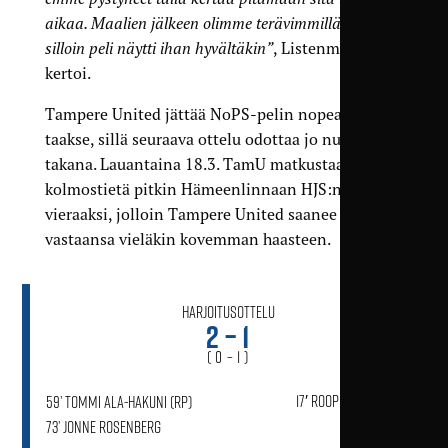
aikaa. Maalien jälkeen olimme terävimmillään ja
silloin peli näytti ihan hyvältäkin”
, Listenmaa
kertoi.
Tampere United jättää NoPS-pelin nopeasti
taakse, sillä seuraava ottelu odottaa jo nurkan
takana. Lauantaina 18.3. TamU matkustaa
kolmostietä pitkin Hämeenlinnaan HJS:n
vieraaksi, jolloin Tampere United saanee
vastaansa vieläkin kovemman haasteen.
Harjoitusottelu
2 – 1
( 0 – 1 )
17′ Roope Kostiainen
59’ Tommi Ala-Hakuni (rp)
73’ Jonne Rosenberg