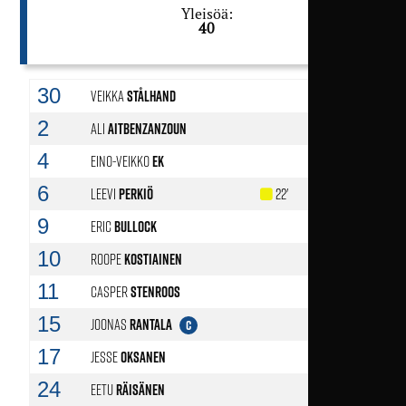
Yleisöä:
40
30
Veikka
Stålhand
2
Ali
Aitbenzanzoun
4
Eino-Veikko
Ek
6
Leevi
Perkiö
22'
46'
9
Eric
Bullock
32'
10
Roope
Kostiainen
11
Casper
Stenroos
65'
15
Joonas
Rantala
65'
C
17
Jesse
Oksanen
65'
24
Eetu
Räisänen
50'