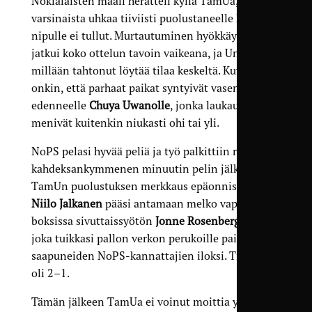
Nokialaisten maali herätteli kyllä TamUa, mutta
varsinaista uhkaa tiiviisti puolustaneelle NoPS-
nipulle ei tullut. Murtautuminen hyökkäysalueelle
jatkui koko ottelun tavoin vaikeana, ja United ei
millään tahtonut löytää tilaa keskeltä. Kuvaavaa
onkin, että parhaat paikat syntyivät vasenta laitaa
edenneelle
Chuya Uwanolle
, jonka laukaukset
menivät kuitenkin niukasti ohi tai yli.
NoPS pelasi hyvää peliä ja työ palkittiin reilun
kahdeksankymmenen minuutin pelin jälkeen.
TamUn puolustuksen merkkaus epäonnistui ja
Niilo Jalkanen
pääsi antamaan melko vapaasti
boksissa sivuttaissyötön
Jonne Rosenbergille
,
joka tuikkasi pallon verkon perukoille paikalle
saapuneiden NoPS-kannattajien iloksi. Tilanne
oli 2–1.
Tämän jälkeen TamUa ei voinut moittia yrityksen