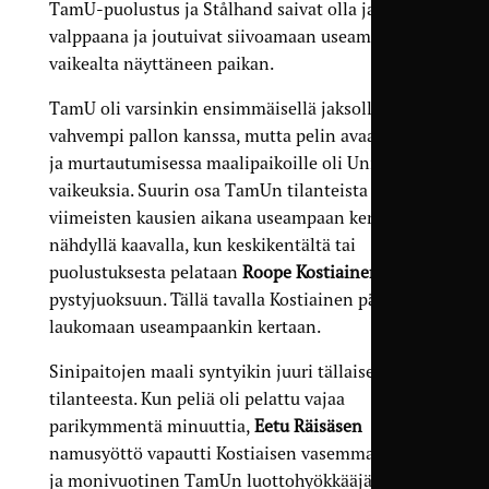
TamU-puolustus ja Stålhand saivat olla jatkuvasti
valppaana ja joutuivat siivoamaan useammankin
vaikealta näyttäneen paikan.
TamU oli varsinkin ensimmäisellä jaksolla
vahvempi pallon kanssa, mutta pelin avaamisessa
ja murtautumisessa maalipaikoille oli Unitedilla
vaikeuksia. Suurin osa TamUn tilanteista tulikin
viimeisten kausien aikana useampaan kertaan
nähdyllä kaavalla, kun keskikentältä tai
puolustuksesta pelataan
Roope Kostiainen
pystyjuoksuun. Tällä tavalla Kostiainen pääsi
laukomaan useampaankin kertaan.
Sinipaitojen maali syntyikin juuri tällaisesta
tilanteesta. Kun peliä oli pelattu vajaa
parikymmentä minuuttia,
Eetu Räisäsen
namusyöttö vapautti Kostiaisen vasemmalta läpi
ja monivuotinen TamUn luottohyökkääjä vei