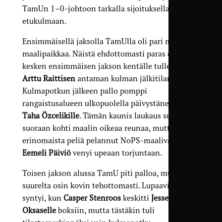
TamUn 1–0-johtoon tarkalla sijoituksella
etukulmaan.
Ensimmäisellä jaksolla TamUlla oli pari muutakin
maalipaikkaa. Näistä ehdottomasti paras oli
kesken ensimmäisen jakson kentälle tulleen
Arttu Raittisen
antaman kulman jälkitilanne.
Kulmapotkun jälkeen pallo pomppi
rangaistusalueen ulkopuolella päivystäneelle
Taha Özcelikille
. Tämän kaunis laukaus suuntasi
suoraan kohti maalin oikeaa reunaa, mutta
erinomaista peliä pelannut NoPS-maalivahti
Eemeli Päiviö
venyi upeaan torjuntaan.
Toisen jakson alussa TamU piti palloa, mutta
suurelta osin kovin tehottomasti. Lupaavin aihio
syntyi, kun
Casper Stenroos
keskitti
Jesse
Oksaselle
boksiin, mutta tästäkin tuli