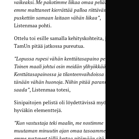
vaikeaksi. Me pakotimme liikaa omaa peliämme,
emme malttaneet kierrättää palloa riittävästi ja
puskettiin samaan laitaan vähän liikaa”
,
Listenmaa pohti.
Ottelu toi esille samalla kehityskohteita, joihin
TamUn pitää jatkossa pureutua.
”Lopussa rupesi vähän kenttätasapaino pettämään.
Toinen maali johtui osin meidän ylihyökkäämisestä.
Kenttätasapainossa ja tilanteenvaihdoissa olimme
tänään vähän huonoja. Niihin pitää parannusta
saada”
, Listenmaa totesi,
Sinipaitojen pelistä oli löydettävissä myös joitain
hyviäkin elementtejä.
”Kun vastustaja teki maalin, me nostimme
muutaman minuutin ajan omaa tasoamme, mutta
emme pystyneet tällä kertaa pitämään sitä täyttä