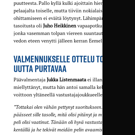
puutteesta. Pallo kyllä kulki ajoittain hienosti
pelaajalta toiselle, mutta tiiviin nokialaisnipun
ohittamiseen ei eväitä löytynyt. Lähimpänä
tasoitusta oli
Juho Heikkinen
vapaapotkusta,
jonka vasemman tolpan viereen suuntautuneen
vedon eteen venytti jälleen kerran Eemeli Päiviö.
VALMENNUKSELLE OTTELU TOI
UUTTA PURTAVAA
Päävalmentaja
Jukka Listenmaata
ei illan esitys
miellyttänyt, mutta hän antoi samalla kehut
voittoon yltäneellä vastustajajoukkueelle.
”Tottakai olen vähän pettynyt suoritukseen. Emme
päässeet sille tasolle, mitä olisi pitänyt ja mitä tämä
peli olisi vaatinut. Tänään oli hyvä vastustaja
kentällä ja he tekivät meidän pelin avaamisen tosi