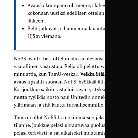
Avauskokoonpano oli mennyt lähes
kokonaan uusiksi edellisen ottelun
jälkeen.
Pelit jatkuvat jo huomenna lauantaina
HJS:n vieraana.
NoPS osoitti heti ottelun alussa olevansa
vaarallinen vastustaja. Peliä oli pelattu vain pari
minuuttia, kun TamU-veskari
Veikka Stålhandin
avaus lipsahti suoraan NoPS-hyökkääjälle.
Kotijoukkue saikin tästä loistavan yrityksen,
mutta tyylikäs nosto osui Unitedin onneksi
ylärimaan ja sitä kautta turvallisemmille vesille.
Tämä ei ollut NoPS:lta ensimmäisen jakson ainoa
tilanne. Joukkue pelasi uhrautuvaa puolustuspeliä,
pelasi terävästi ja sai aikaiseksi muutamia riistoja.