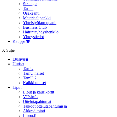
Strategia
Tarina
Osakeanti
Materiaalipankki
Yhteistyö­kumppanit
Business Club
Häirintä­yhdyshenkilö
Yhteystiedot
Kauppa
X
Sulje
Etusivu
Uutiset
TamU
TamU naiset
TamU 2
Kaikki uutiset
Liput
Liput ja kausikortit
VIP-info
Ottelutapahtumat
Talkoot ottelutapahtumissa
Akkreditointi
Lippu.fi