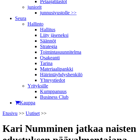
Pelaajatilastot
juniorit
junnusivustolle >>
Seura
Hallinto
Hallitus
Liity jäseneksi
Säännöt
Strategia
Toimintasuunnitelma
Osakeanti
Tarina
Materiaalipankki
Häirintä­yhdyshenkilö
Yhteystiedot
Yrityksille
Kumppanuus
Business Club
Kauppa
Etusivu
>>
Uutiset
>>
Kari Numminen jatkaa naisten