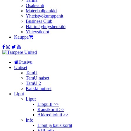
Tarina
Osakeanti
Materiaalipankki
Yhteistyö­kumppanit
Business Club
Häirintä­yhdyshenkilö
Yhteystiedot
Kauppa
Etusivu
Uutiset
TamU
TamU naiset
TamU 2
Kaikki uutiset
Liput
Liput
Lippu.fi >>
Kausikortit >>
Akkreditointi >>
Info
Liput ja kausikortit
VIP-info