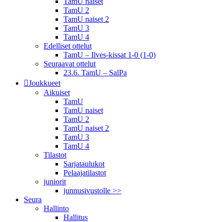
TamU naiset
TamU 2
TamU naiset 2
TamU 3
TamU 4
Edelliset ottelut
TamU – Ilves-kissat 1-0 (1-0)
Seuraavat ottelut
23.6. TamU – SalPa
Joukkueet
Aikuiset
TamU
TamU naiset
TamU 2
TamU naiset 2
TamU 3
TamU 4
Tilastot
Sarjataulukot
Pelaajatilastot
juniorit
junnusivustolle >>
Seura
Hallinto
Hallitus