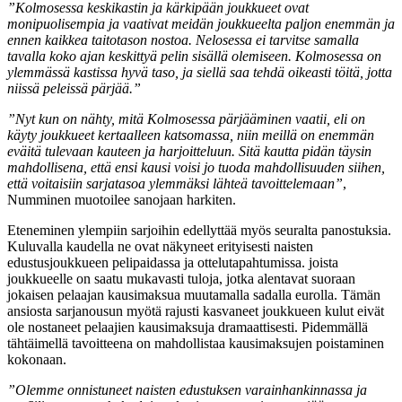
”Kolmosessa keskikastin ja kärkipään joukkueet ovat
monipuolisempia ja vaativat meidän joukkueelta paljon enemmän ja
ennen kaikkea taitotason nostoa. Nelosessa ei tarvitse samalla
tavalla koko ajan keskittyä pelin sisällä olemiseen. Kolmosessa on
ylemmässä kastissa hyvä taso, ja siellä saa tehdä oikeasti töitä, jotta
niissä peleissä pärjää.”
”Nyt kun on nähty, mitä Kolmosessa pärjääminen vaatii, eli on
käyty joukkueet kertaalleen katsomassa, niin meillä on enemmän
eväitä tulevaan kauteen ja harjoitteluun. Sitä kautta pidän täysin
mahdollisena, että ensi kausi voisi jo tuoda mahdollisuuden siihen,
että voitaisiin sarjatasoa ylemmäksi lähteä tavoittelemaan”
,
Numminen muotoilee sanojaan harkiten.
Eteneminen ylempiin sarjoihin edellyttää myös seuralta panostuksia.
Kuluvalla kaudella ne ovat näkyneet erityisesti naisten
edustusjoukkueen pelipaidassa ja ottelutapahtumissa. joista
joukkueelle on saatu mukavasti tuloja, jotka alentavat suoraan
jokaisen pelaajan kausimaksua muutamalla sadalla eurolla. Tämän
ansiosta sarjanousun myötä rajusti kasvaneet joukkueen kulut eivät
ole nostaneet pelaajien kausimaksuja dramaattisesti. Pidemmällä
tähtäimellä tavoitteena on mahdollistaa kausimaksujen poistaminen
kokonaan.
”Olemme onnistuneet naisten edustuksen varainhankinnassa ja