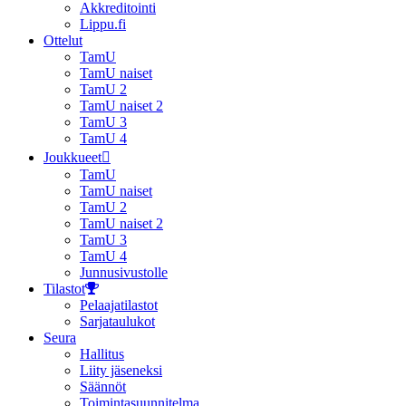
Akkreditointi
Lippu.fi
Ottelut
TamU
TamU naiset
TamU 2
TamU naiset 2
TamU 3
TamU 4
Joukkueet
TamU
TamU naiset
TamU 2
TamU naiset 2
TamU 3
TamU 4
Junnusivustolle
Tilastot
Pelaajatilastot
Sarjataulukot
Seura
Hallitus
Liity jäseneksi
Säännöt
Toimintasuunnitelma