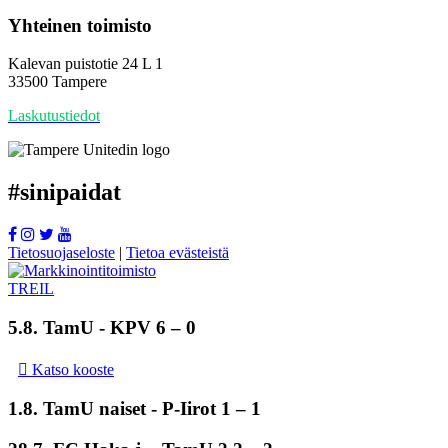
Yhteinen toimisto
Kalevan puistotie 24 L 1
33500 Tampere
Laskutustiedot
#
sinipaidat
Tietosuojaseloste
|
Tietoa evästeistä
5.8.
TamU
- KPV 6 – 0
Katso kooste
1.8.
TamU naiset
- P-Iirot 1 – 1