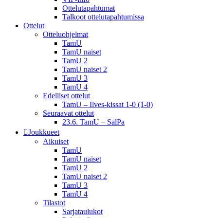
Ottelutapahtumat
Talkoot ottelu­tapahtumissa
Ottelut
Otteluohjelmat
TamU
TamU naiset
TamU 2
TamU naiset 2
TamU 3
TamU 4
Edelliset ottelut
TamU – Ilves-kissat 1-0 (1-0)
Seuraavat ottelut
23.6. TamU – SalPa
Joukkueet
Aikuiset
TamU
TamU naiset
TamU 2
TamU naiset 2
TamU 3
TamU 4
Tilastot
Sarjataulukot