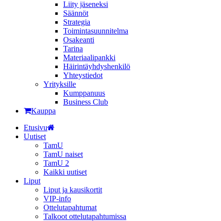
Liity jäseneksi
Säännöt
Strategia
Toimintasuunnitelma
Osakeanti
Tarina
Materiaalipankki
Häirintä­yhdyshenkilö
Yhteystiedot
Yrityksille
Kumppanuus
Business Club
Kauppa
Etusivu
Uutiset
TamU
TamU naiset
TamU 2
Kaikki uutiset
Liput
Liput ja kausikortit
VIP-info
Ottelutapahtumat
Talkoot ottelutapahtumissa