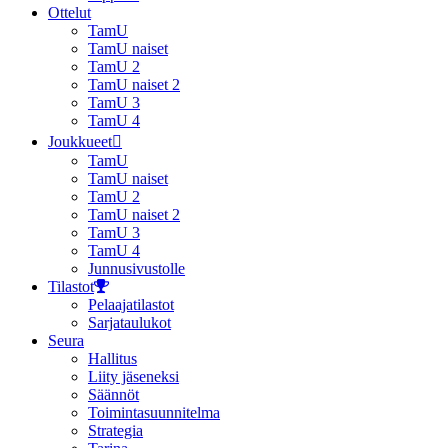
Ottelut
TamU
TamU naiset
TamU 2
TamU naiset 2
TamU 3
TamU 4
Joukkueet
TamU
TamU naiset
TamU 2
TamU naiset 2
TamU 3
TamU 4
Junnusivustolle
Tilastot
Pelaajatilastot
Sarjataulukot
Seura
Hallitus
Liity jäseneksi
Säännöt
Toimintasuunnitelma
Strategia