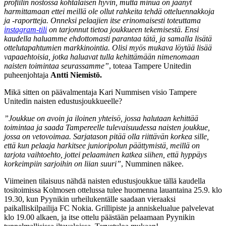
profiilin nostossa kohtalaisen hyvin, mutta minua on jäänyt
harmittamaan ettei meillä ole ollut rahkeita tehdä otteluennakkoja
ja -raportteja. Onneksi pelaajien itse erinomaisesti toteuttama
instagram-tili
on tarjonnut tietoa joukkueen tekemisestä. Ensi
kaudella haluamme ehdottomasti parantaa tätä, ja samalla lisätä
ottelutapahtumien markkinointia. Olisi myös mukava löytää lisää
vapaaehtoisia, jotka haluavat tulla kehittämään nimenomaan
naisten toimintaa seurassamme”
, toteaa Tampere Unitedin
puheenjohtaja
Antti Niemistö.
Mikä sitten on päävalmentaja Kari Nummisen visio Tampere
Unitedin naisten edustusjoukkueelle?
”Joukkue on avoin ja iloinen yhteisö, jossa halutaan kehittää
toimintaa ja saada Tampereelle tulevaisuudessa naisten joukkue,
jossa on vetovoimaa. Sarjatason pitää olla riittävän korkea sille,
että kun pelaaja harkitsee junioripolun päättymistä, meillä on
tarjota vaihtoehto, jottei pelaaminen katkea siihen, että hyppäys
korkeimpiin sarjoihin on liian suuri”
, Numminen näkee.
Viimeinen tilaisuus nähdä naisten edustusjoukkue tällä kaudella
tositoimissa Kolmosen ottelussa tulee huomenna lauantaina 25.9. klo
19.30, kun Pyynikin urheilukentälle saadaan vieraaksi
paikalliskilpailija FC Nokia. Grillipiste ja anniskelualue palvelevat
klo 19.00 alkaen, ja itse ottelu päästään pelaamaan Pyynikin