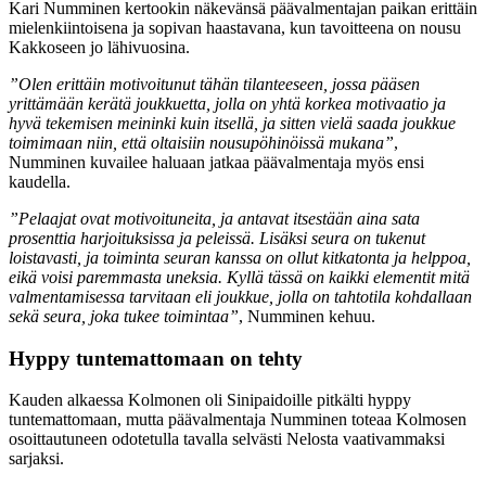
Kari Numminen kertookin näkevänsä päävalmentajan paikan erittäin
mielenkiintoisena ja sopivan haastavana, kun tavoitteena on nousu
Kakkoseen jo lähivuosina.
”Olen erittäin motivoitunut tähän tilanteeseen, jossa pääsen
yrittämään kerätä joukkuetta, jolla on yhtä korkea motivaatio ja
hyvä tekemisen meininki kuin itsellä, ja sitten vielä saada joukkue
toimimaan niin, että oltaisiin nousupöhinöissä mukana”
,
Numminen kuvailee haluaan jatkaa päävalmentaja myös ensi
kaudella.
”Pelaajat ovat motivoituneita, ja antavat itsestään aina sata
prosenttia harjoituksissa ja peleissä. Lisäksi seura on tukenut
loistavasti, ja toiminta seuran kanssa on ollut kitkatonta ja helppoa,
eikä voisi paremmasta uneksia. Kyllä tässä on kaikki elementit mitä
valmentamisessa tarvitaan eli joukkue, jolla on tahtotila kohdallaan
sekä seura, joka tukee toimintaa”
, Numminen kehuu.
Hyppy tuntemattomaan on tehty
Kauden alkaessa Kolmonen oli Sinipaidoille pitkälti hyppy
tuntemattomaan, mutta päävalmentaja Numminen toteaa Kolmosen
osoittautuneen odotetulla tavalla selvästi Nelosta vaativammaksi
sarjaksi.