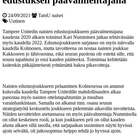
edustuksen päävalmentajana
24/09/2021
TamU naiset
Uutinen
Tampere Unitedin naisten edustusjoukkueen päävalmentajana
kaudesta 2020 alkaen toiminut Kari Numminen jatkaa tehtävässään
myös kaudella 2022. Edustusjoukkueen sarjataso on myös tulevalla
kaudella Kolmonen, mutta tavoitteena on nostaa naisten joukkue
Kakkoseen jo lähivuosina, eikä seuran puolesta ole estettä sille, että
nousu tapahtuisi jo ensi kauden päätteeksi. Toimintaa kehitetään
kuitenkin pitkäjänteisesti yrittämättä hakea pikavoittoja.
Naisten edustusjoukkueen pelaaminen Kolmosessa on antanut
kuluvalla kaudella Tampere Unitedille mahdollisuuden alkaa
panostaa myös naisten ottelutapahtumiin ja muuhun
varainhankintaan. Samalla on alkanut mm. osana seuran
strategiatyötä keskustelu joukkueen pidemmän aikavälin tavoitteista.
Näiden tavoitteiden asetannassa on myös päävalmentaja Nummisella
on ollut keskeinen rooli, ja kun joukkueen peli on ollut kauden
alusta alkaen sillä tasolla, että sarjapaikan uusiminen näytti hyvissä
ajoin selvältä, oli jatkosopimus helppo tehdä jo hyvissä ajoin.