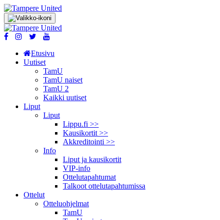
Etusivu
Uutiset
TamU
TamU naiset
TamU 2
Kaikki uutiset
Liput
Liput
Lippu.fi >>
Kausikortit >>
Akkreditointi >>
Info
Liput ja kausikortit
VIP-info
Ottelutapahtumat
Talkoot ottelu­tapahtumissa
Ottelut
Otteluohjelmat
TamU