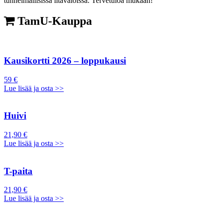
tunnelmallisissa iltavaloissa. Tervetuloa mukaan!
TamU-Kauppa
Kausikortti 2026 – loppukausi
59 €
Lue lisää ja osta >>
Huivi
21,90 €
Lue lisää ja osta >>
T-paita
21,90 €
Lue lisää ja osta >>