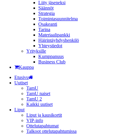
Liity jäseneksi
Säännöt
Strategia
Toimintasuunnitelma
Osakeanti
Tarina
Materiaalipankki
Häirintä­yhdyshenkilö
Yhteystiedot
Yrityksille
Kumppanuus
Business Club
Kauppa
Etusivu
Uutiset
TamU
TamU naiset
TamU 2
Kaikki uutiset
Liput
Liput ja kausikortit
VIP-info
Ottelutapahtumat
Talkoot ottelutapahtumissa