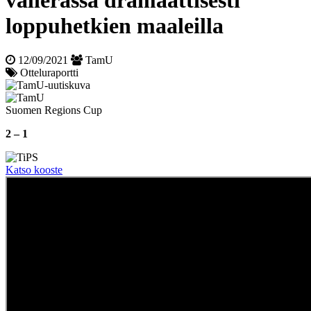
välierässä dramaattisesti
loppu­hetkien maaleilla
12/09/2021
TamU
Otteluraportti
Suomen Regions Cup
2 – 1
Katso kooste