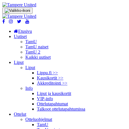
Etusivu
Uutiset
TamU
TamU naiset
TamU 2
Kaikki uutiset
Liput
Liput
Lippu.fi >>
Kausikortit >>
Akkreditointi >>
Info
Liput ja kausikortit
VIP-info
Ottelutapahtumat
Talkoot ottelu­tapahtumissa
Ottelut
Otteluohjelmat
TamU