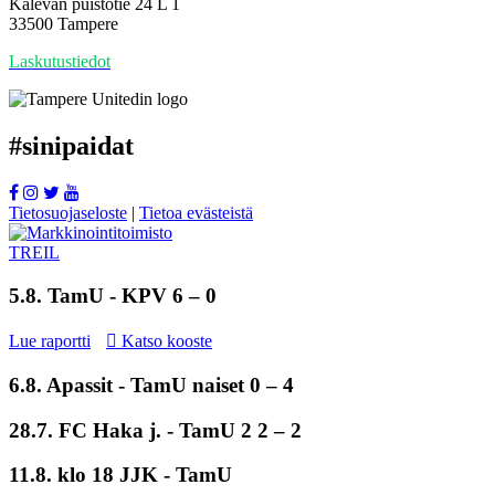
Kalevan puistotie 24 L 1
33500 Tampere
Laskutustiedot
#
sinipaidat
Tietosuojaseloste
|
Tietoa evästeistä
5.8.
TamU
- KPV 6 – 0
Lue raportti
Katso kooste
6.8. Apassit -
TamU naiset
0 – 4
28.7. FC Haka j. -
TamU 2
2 – 2
11.8. klo 18 JJK - TamU