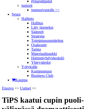
Pelaajatilastot
juniorit
junnusivustolle >>
Seura
Hallinto
Hallitus
Liity jäseneksi
Säännöt
Strategia
Toimintasuunnitelma
Osakeanti
Tarina
Materiaalipankki
Häirintä­yhdyshenkilö
Yhteystiedot
Yrityksille
Kumppanuus
Business Club
Kauppa
Etusivu
>>
Uutiset
>>
TiPS kaatui cupin puoli­