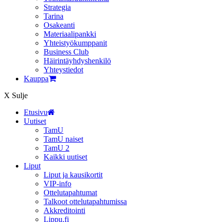
Strategia
Tarina
Osakeanti
Materiaalipankki
Yhteistyö­kumppanit
Business Club
Häirintä­yhdyshenkilö
Yhteystiedot
Kauppa
X
Sulje
Etusivu
Uutiset
TamU
TamU naiset
TamU 2
Kaikki uutiset
Liput
Liput ja kausikortit
VIP-info
Ottelutapahtumat
Talkoot ottelutapahtumissa
Akkreditointi
Lippu.fi