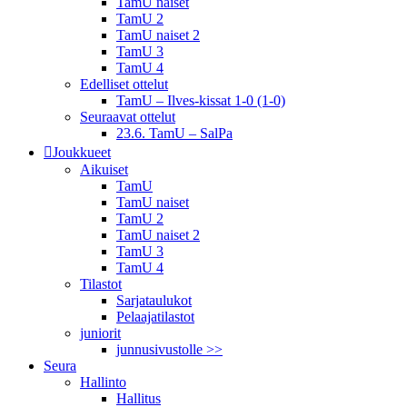
TamU naiset
TamU 2
TamU naiset 2
TamU 3
TamU 4
Edelliset ottelut
TamU – Ilves-kissat 1-0 (1-0)
Seuraavat ottelut
23.6. TamU – SalPa
Joukkueet
Aikuiset
TamU
TamU naiset
TamU 2
TamU naiset 2
TamU 3
TamU 4
Tilastot
Sarjataulukot
Pelaajatilastot
juniorit
junnusivustolle >>
Seura
Hallinto
Hallitus