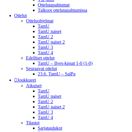
Ottelutapahtumat
Talkoot ottelu­tapahtumissa
Ottelut
Otteluohjelmat
TamU
TamU naiset
TamU 2
TamU naiset 2
TamU 3
TamU 4
Edelliset ottelut
TamU – Ilves-kissat 1-0 (1-0)
Seuraavat ottelut
23.6. TamU – SalPa
Joukkueet
Aikuiset
TamU
TamU naiset
TamU 2
TamU naiset 2
TamU 3
TamU 4
Tilastot
Sarjataulukot