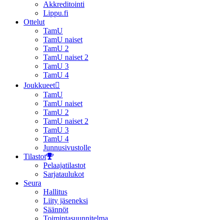
Akkreditointi
Lippu.fi
Ottelut
TamU
TamU naiset
TamU 2
TamU naiset 2
TamU 3
TamU 4
Joukkueet
TamU
TamU naiset
TamU 2
TamU naiset 2
TamU 3
TamU 4
Junnusivustolle
Tilastot
Pelaajatilastot
Sarjataulukot
Seura
Hallitus
Liity jäseneksi
Säännöt
Toimintasuunnitelma