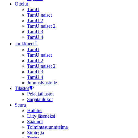
Ottelut
TamU
TamU naiset
TamU 2
TamU naiset 2
TamU 3
TamU 4
Joukkueet
TamU
TamU naiset
TamU 2
TamU naiset 2
TamU 3
TamU 4
Junnusivustolle
Tilastot
Pelaajatilastot
Sarjataulukot
Seura
Hallitus
Liity jäseneksi
Säännöt
Toimintasuunnitelma
Strategia