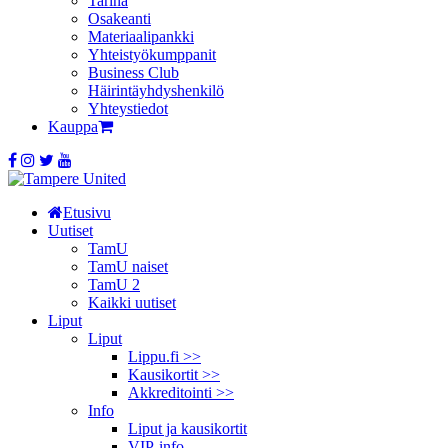
Tarina
Osakeanti
Materiaalipankki
Yhteistyö­kumppanit
Business Club
Häirintä­yhdyshenkilö
Yhteystiedot
Kauppa
Etusivu
Uutiset
TamU
TamU naiset
TamU 2
Kaikki uutiset
Liput
Liput
Lippu.fi >>
Kausikortit >>
Akkreditointi >>
Info
Liput ja kausikortit
VIP-info