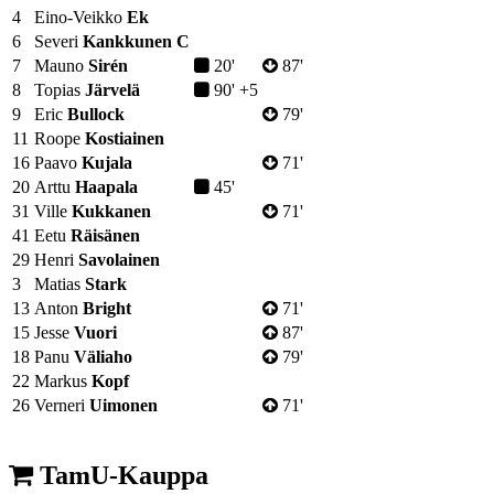
4
Eino-Veikko
Ek
6
Severi
Kankkunen
C
7
Mauno
Sirén
20'
87'
8
Topias
Järvelä
90' +5
9
Eric
Bullock
79'
11
Roope
Kostiainen
16
Paavo
Kujala
71'
20
Arttu
Haapala
45'
31
Ville
Kukkanen
71'
41
Eetu
Räisänen
29
Henri
Savolainen
3
Matias
Stark
13
Anton
Bright
71'
15
Jesse
Vuori
87'
18
Panu
Väliaho
79'
22
Markus
Kopf
26
Verneri
Uimonen
71'
TamU-Kauppa