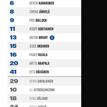
6
Severi
Kankkunen
8
Topias
Järvelä
78'
9
Eric
Bullock
89'
11
Roope
Kostiainen
13
Anton
Bright
C
15
Jesse
Oksanen
16
Paavo
Kujala
62'
20
Arttu
Haapala
41
Eetu
Räisänen
78'
29
Henri
Savolainen
10
Ali
Aitbenzanzoun
78'
18
Panu
Väliaho
62'
24
Arttu
Mättö
78'