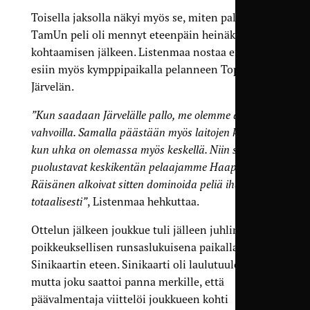
Toisella jaksolla näkyi myös se, miten paljon
TamUn peli oli mennyt eteenpäin heinäkuisen
kohtaamisen jälkeen. Listenmaa nostaa erikseen
esiin myös kymppipaikalla pelanneen Topias
Järvelän.
”Kun saadaan Järvelälle pallo, me olemme aina
vahvoilla. Samalla päästään myös laitojen kautta,
kun uhka on olemassa myös keskellä. Niin sanotut
puolustavat keskikentän pelaajamme Haapala ja
Räisänen alkoivat sitten dominoida peliä ihan
totaalisesti”
, Listenmaa hehkuttaa.
Ottelun jälkeen joukkue tuli jälleen juhlimaan
poikkeuksellisen runsaslukuisena paikalla olleen
Sinikaartin eteen. Sinikaarti oli laulutuulella,
mutta joku saattoi panna merkille, että
päävalmentaja viittelöi joukkueen kohti