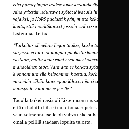
ettei päästy linjan taakse niillä ilmapalloilla, mitä
siinä yritettiin. Murtavat syötöt jäivät siis hiukan
vajaiksi, ja NoPS puolusti hyvin, mutta koko ajan oli
luotto, että maalitilanteet jossain vaiheessa tulevat”
,
Listenmaa kertaa.
”Tarkoitus oli pelata linjan taakse, koska tässä
sarjassa ei tätä hitaampaa puolustuslinjaa tule
vastaan, mutta ilmasyötöt eivät olleet siihen paras
mahdollinen tapa. Varmaan se korkea syöttö tulee
luonnonnurmella helpommin haettua, koska kun se
varsinkin vähän kauempaa lähtee, niin ei se
maasyöttö vaan mene perille.”
Tauolla tärkein asia oli Listenmaan mukaan se,
että ei haluttu lähteä muuttamaan pelissä mitään,
vaan valmennuksella oli vahva usko siihen, että
omalla pelillä saadaan lopulta tulosta.