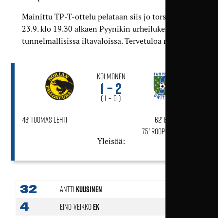
Mainittu TP-T-ottelu pelataan siis jo torstaina
23.9. klo 19.30 alkaen Pyynikin urheilukentän
tunnelmallisissa iltavaloissa. Tervetuloa mukaan!
Kolmonen
1 – 2
( 1 – 0 )
43' Tuomas Lehti
62′ Eric Bullock
75′ Roope Kostiainen
Yleisöä:
32
Antti
Kuusinen
4
Eino-Veikko
Ek