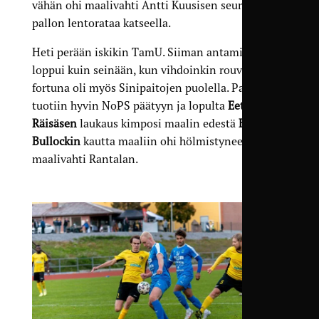
vähän ohi maalivahti Antti Kuusisen seuratessa
pallon lentorataa katseella.
Heti perään iskikin TamU. Siiman antaminen
loppui kuin seinään, kun vihdoinkin rouva
fortuna oli myös Sinipaitojen puolella. Palloa
tuotiin hyvin NoPS päätyyn ja lopulta
Eetu
Räisäsen
laukaus kimposi maalin edestä
Eric
Bullockin
kautta maaliin ohi hölmistyneen
maalivahti Rantalan.