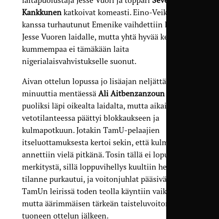
Kankkunen
katkoivat komeasti. Eino-Veikko Ekin
kanssa turhautunut Emenike vaihdettiin lopussa
Jesse Vuoren laidalle, mutta yhtä hyvää keskitystä
kummempaa ei tämäkään laita
nigerialaisvahvistukselle suonut.
Aivan ottelun lopussa jo lisäajan neljättä
minuuttia mentäessä
Ali Aitbenzanzoun
pääsi
puoliksi läpi oikealta laidalta, mutta aikailu
vetotilanteessa päättyi blokkaukseen ja
kulmapotkuun. Jotakin TamU-pelaajien
itseluottamuksesta kertoi sekin, että kulma
annettiin vielä pitkänä. Tosin tällä ei lopulta ollut
merkitystä, sillä loppuvihellys kuultiin heti kun
tilanne purkautui, ja voitonjuhlat pääsivät
TamUn leirissä toden teolla käyntiin vaikean,
mutta äärimmäisen tärkeän taisteluvoiton
tuoneen ottelun jälkeen.