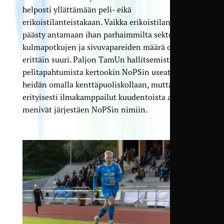
helposti yllättämään peli- eikä
erikoistilanteistakaan. Vaikka erikoistilanteita ei
päästy antamaan ihan parhaimmilta sektoreilta,
kulmapotkujen ja sivuvapareiden määrä oli
erittäin suuri. Paljon TamUn hallitsemista
pelitapahtumista kertookin NoPSin useat rikkeet
heidän omalla kenttäpuoliskollaan, mutta
erityisesti ilmakamppailut kuudentoista alueella
menivät järjestäen NoPSin nimiin.