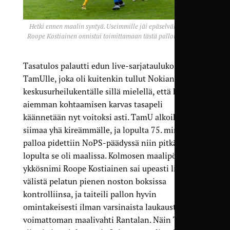
Hetki ennen maalin syntyä. Useimmille jäi epäselväksi, miten
Roope Kostiainen onnistui toimittamaan tästä pallon maaliin.
Tasatulos palautti edun live-sarjataulukossa
TamUlle, joka oli kuitenkin tullut Nokian
keskusurheilukentälle sillä mielellä, että kesän
aiemman kohtaamisen karvas tasapeli
käännetään nyt voitoksi asti. TamU alkoikin vetää
siimaa yhä kireämmälle, ja lopulta 75. minuutilla
palloa pidettiin NoPS-päädyssä niin pitkään, että
lopulta se oli maalissa. Kolmosen maalipörssin
ykkösnimi Roope Kostiainen sai upeasti linjojen
välistä pelatun pienen noston boksissa
kontrolliinsa, ja taiteili pallon hyvin
omintakeisesti ilman varsinaista laukausta ohi
voimattoman maalivahti Rantalan. Näin TamU