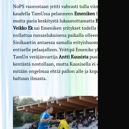
NoPS vuorostaan yritti vahvasti tulla viime
kaudella TamUssa pelanneen
Emeniken
laidalta,
mutta paria keskitystä lukuunottamatta
Eino-
Veikko Ek
sai Emeniken yritykset todella hyvin
nollattua runsaslukuisena paikalla olleen
Sinikaartin antaessa samalla erityishuomiota
entiselle pelaajalleen. Yrittipä Emenike yllättää
TamUn veräjänvartija
Antti Kuusista
puolestakin
kentästä nostollaan, mutta Kuusisella ei ollut
mitään ongelmaa ehtiä pallon alle ja kopata se
haltuun ilmasta.