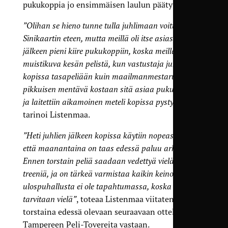
pukukoppia jo ensimmäisen laulun päätyttyä.
”Olihan se hieno tunne tulla juhlimaan voittoa
Sinikaartin eteen, mutta meillä oli itse asiassa pelin
jälkeen pieni kiire pukukoppiin, koska meillä oli pieni
muistikuva kesän pelistä, kun vastustaja juhli
kopissa tasapeliään kuin maailmanmestaruutta. Oli
pikkuisen mentävä kostaan sitä asiaa pukukoppiin,
ja laitettiin aikamoinen meteli kopissa pystyyn”
,
tarinoi Listenmaa.
”Heti juhlien jälkeen kopissa käytiin nopeasti läpi,
että maanantaina on taas edessä paluu arkeen.
Ennen torstain peliä saadaan vedettyä vielä kaksi
treeniä, ja on tärkeä varmistaa kaikin keinoin, että
ulospuhallusta ei ole tapahtumassa, koska pinnoja
tarvitaan vielä”
, toteaa Listenmaa viitaten heti
torstaina edessä olevaan seuraavaan otteluun
Tampereen Peli-Tovereita vastaan.