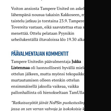
Voiton ansiosta Tampere United on askeleen
lähempänä nousua takaisin Kakkoseen, mutta
taistelu jatkuu jo torstaina 23.9. Tampereen Peli-
Tovereita vastaan, eikä saavutettua etua saa nyt
menettää. Ottelu pelataan Pyynikin
urheilukentällä iltavaloissa klo 19.30 alkaen.
PÄÄVALMENTAJAN KOMMENTIT
Tampere Unitedin päävalmentaja
Jukka
Listenmaa
oli luonnollisesti hyvällä mielellä
ottelun jälkeen, mutta myönsi tekopaikkoihin
murtautumisen olleen etenkin ottelun
ensimmäisellä jaksolla vaikeaa, vaikka
pallonhallinta oli hienokseltaan TamUlla.
”Ratkaisusyötöt jäivät NoPSin puolustuslinjaan,
jossa on sen verran vahvoja ja isokokoisia kavereita,