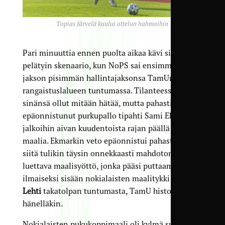
Topias Järvelä kuului ottelun hahmoihin
Pari minuuttia ennen puolta aikaa kävi sitten se
pelätyin skenaario, kun NoPS sai ensimmäisen
jakson pisimmän hallintajaksonsa TamUn
rangaistuslalueen tuntumassa. Tilanteessa ei
sinänsä ollut mitään hätää, mutta pahasti
epäonnistunut purkupallo tipahti Sami Ekmarkin
jalkoihin aivan kuudentoista rajan päällä keskellä
maalia. Ekmarkin veto epäonnistui pahasti, mutta
siitä tulikin täysin onnekkaasti mahdoton
luettava maalisyöttö, jonka pääsi puttaamaan
ilmaiseksi sisään nokialaisten maalitykki
Tuomas
Lehti
takatolpan tuntumasta, TamU historiaa
hänelläkin.
Nokialaisten pukukoppimaali oli kylmä suihku