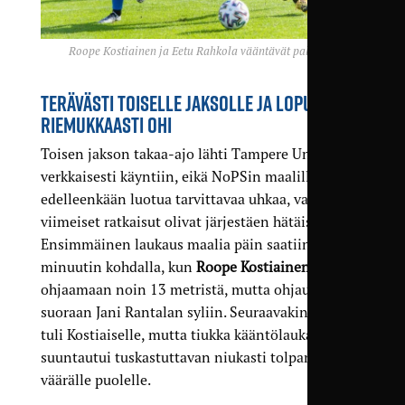
Roope Kostiainen ja Eetu Rahkola vääntävät pallosta.
TERÄVÄSTI TOISELLE JAKSOLLE JA LOPULTA
RIEMUKKAASTI OHI
Toisen jakson takaa-ajo lähti Tampere Unitedilla
verkkaisesti käyntiin, eikä NoPSin maalille saatu
edelleenkään luotua tarvittavaa uhkaa, vaan
viimeiset ratkaisut olivat järjestäen hätäisiä.
Ensimmäinen laukaus maalia päin saatiin 54.
minuutin kohdalla, kun
Roope Kostiainen
pääsi
ohjaamaan noin 13 metristä, mutta ohjaus lipui
suoraan Jani Rantalan syliin. Seuraavakin paikka
tuli Kostiaiselle, mutta tiukka kääntölaukaus
suuntautui tuskastuttavan niukasti tolpan
väärälle puolelle.