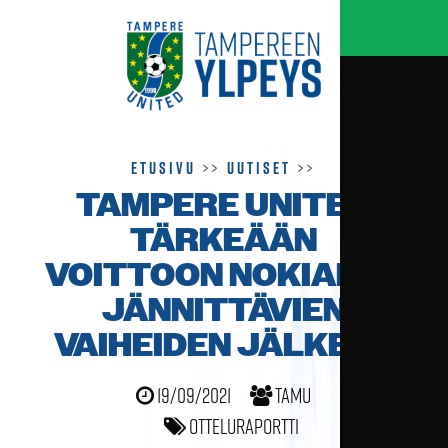
Etusivu
>>
Uutiset
>>
TAMPERE UNITED
TÄRKEÄÄN
VOITTOON NOKIALLA
JÄNNITTÄVIEN
VAIHEIDEN JÄLKEEN
19/09/2021
TamU
Otteluraportti