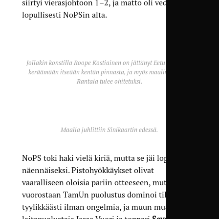
siirtyi vierasjohtoon 1–2, ja matto oli vedetty
lopullisesti NoPSin alta.
Jollakin konstilla Roope Kostiainen on jättänyt Eetu Rahkolan
keräämään itseään kentän pinnasta, ja myös maalivahti Jani
Rantala tulee ohitetuksi.
Maalia juhlittiin Sinikaartin edessä.
NoPS toki haki vielä kiriä, mutta se jäi lopulta
näennäiseksi. Pistohyökkäykset olivat
vaaralliseen oloisia pariin otteeseen, mutta nyt
vuorostaan TamUn puolustus dominoi tilanteet
tyylikkäästi ilman ongelmia, ja muun muassa
laitapuolustaja Jesse Vuori ja toppari
Severi