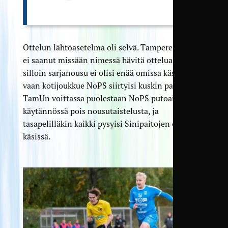
Ottelun lähtöasetelma oli selvä. Tampere United
ei saanut missään nimessä hävitä ottelua, sillä
silloin sarjanousu ei olisi enää omissa käsissä,
vaan kotijoukkue NoPS siirtyisi kuskin paikalle.
TamUn voittassa puolestaan NoPS putoaisi
käytännössä pois nousutaistelusta, ja
tasapelilläkin kaikki pysyisi Sinipaitojen omissa
käsissä.