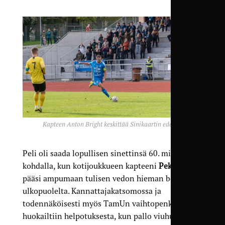
Kapteen Anton Bright keskittää Sinikaartin edessä.
Peli oli saada lopullisen sinettinsä 60. minuutin
kohdalla, kun kotijoukkueen kapteeni
Pekka Äijälä
pääsi ampumaan tulisen vedon hieman boksin
ulkopuolelta. Kannattajakatsomossa ja
todennäköisesti myös TamUn vaihtopenkillä
huokailtiin helpotuksesta, kun pallo viuhui vain