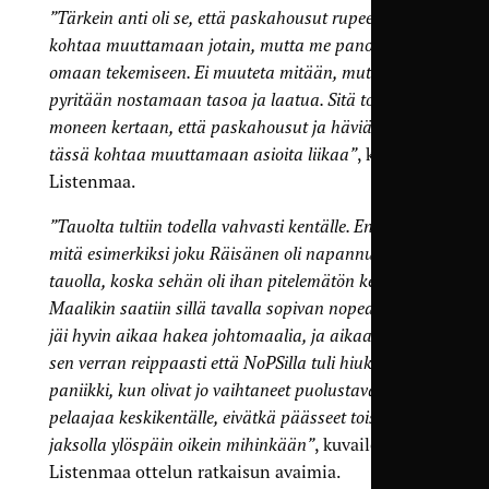
”Tärkein anti oli se, että paskahousut rupee tässä
kohtaa muuttamaan jotain, mutta me panostetaan
omaan tekemiseen. Ei muuteta mitään, mutta
pyritään nostamaan tasoa ja laatua. Sitä toisteltiin
moneen kertaan, että paskahousut ja häviäjät alkaa
tässä kohtaa muuttamaan asioita liikaa”
, kertoo
Listenmaa.
”Tauolta tultiin todella vahvasti kentälle. En tiedä
mitä esimerkiksi joku Räisänen oli napannut
tauolla, koska sehän oli ihan pitelemätön kentällä.
Maalikin saatiin sillä tavalla sopivan nopeasti, että
jäi hyvin aikaa hakea johtomaalia, ja aikaa oli myös
sen verran reippaasti että NoPSilla tuli hiukan
paniikki, kun olivat jo vaihtaneet puolustavaa
pelaajaa keskikentälle, eivätkä päässeet toisella
jaksolla ylöspäin oikein mihinkään”
, kuvailee
Listenmaa ottelun ratkaisun avaimia.