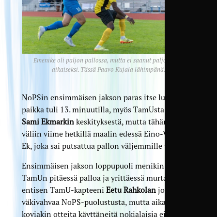
Emenike oli paljon pallossa, mutta ei saanut paljoakaan
aikaiseksi. Tässä Paavo Kujala lähimpänä.
NoPSin ensimmäisen jakson paras itse luotu
paikka tuli 13. minuutilla, myös TamUsta tutun
Sami Ekmarkin
keskityksestä, mutta tähän pääsi
väliin viime hetkillä maalin edessä Eino-Veikko
Ek, joka sai putsattua pallon väljemmille vesille.
Ensimmäisen jakson loppupuoli menikin lähinnä
TamUn pitäessä palloa ja yrittäessä murtaa
entisen TamU-kapteeni
Eetu Rahkolan
johtamaa
väkivahvaa NoPS-puolustusta, mutta aika
koviakin otteita käyttäneitä nokialaisia ei kyetty