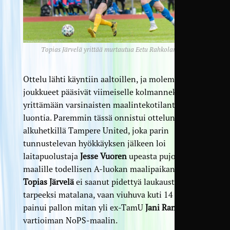
Topias Järvelä yrittää murtautua Eetu Rahkolan ohi.
Ottelu lähti käyntiin aaltoillen, ja molemmat
joukkueet pääsivät viimeiselle kolmannekselle
yrittämään varsinaisten maalintekotilanteiden
luontia. Paremmin tässä onnistui ottelun
alkuhetkillä Tampere United, joka parin
tunnustelevan hyökkäyksen jälkeen loi
laitapuolustaja
Jesse Vuoren
upeasta pujottelusta
maalille todellisen A-luokan maalipaikan, mutta
Topias Järvelä
ei saanut pidettyä laukaustaan
tarpeeksi matalana, vaan viuhuva kuti 14 metristä
painui pallon mitan yli ex-TamU
Jani Rantalan
vartioiman NoPS-maalin.