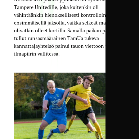
Tampere Unitedille, joka kuitenkin oli
vähintäänkin hienoksellisesti kontrolloinut
ensimmäisellä jaksolla, vaikka selkeät maalipaikat
olivatkin olleet kortilla. Samalla paikan päälle
tullut runsasmääräinen TamUa tukeva
kannattajayhteisö painui tauon viettoon pelon
ilmapiirin vallitessa.