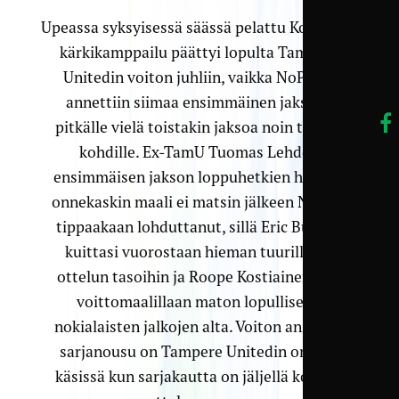
Upeassa syksyisessä säässä pelattu Kolmosen
kärkikamppailu päättyi lopulta Tampere
Unitedin voiton juhliin, vaikka NoPSille
annettiin siimaa ensimmäinen jakso ja
pitkälle vielä toistakin jaksoa noin tunnin
kohdille. Ex-TamU Tuomas Lehden
ensimmäisen jakson loppuhetkien hieman
onnekaskin maali ei matsin jälkeen NoPSia
tippaakaan lohduttanut, sillä Eric Bullock
kuittasi vuorostaan hieman tuurillakin
ottelun tasoihin ja Roope Kostiainen veti
voittomaalillaan maton lopullisesti
nokialaisten jalkojen alta. Voiton ansiosta
sarjanousu on Tampere Unitedin omissa
käsissä kun sarjakautta on jäljellä kolmen