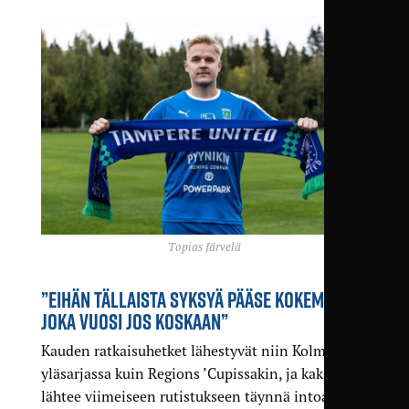
Topias Järvelä
”EIHÄN TÄLLAISTA SYKSYÄ PÄÄSE KOKEMAAN
JOKA VUOSI JOS KOSKAAN”
Kauden ratkaisuhetket lähestyvät niin Kolmosen
yläsarjassa kuin Regions ’Cupissakin, ja kaksikko
lähtee viimeiseen rutistukseen täynnä intoa ja