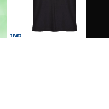
T-PAITA
21,90 €
Lue lisää ja osta >>