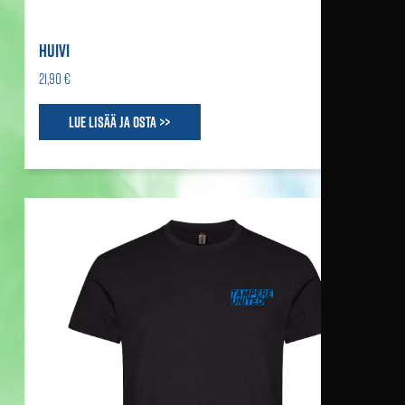
HUIVI
21,90 €
Lue lisää ja osta >>