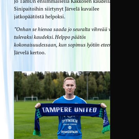
Jo TamUn ensimmäisellä Kakkosen kaudella 2017
Sinipaitoihin siirtynyt Järvelä kuvailee
jatkopäätöstä helpoksi.
”Onhan se hienoa saada jo seuralta vihreää valoa
tulevaksi kaudeksi. Helppo päätös
kokonaisuudessaan, kun sopimus lyötiin eteen”
,
Järvelä kertoo.