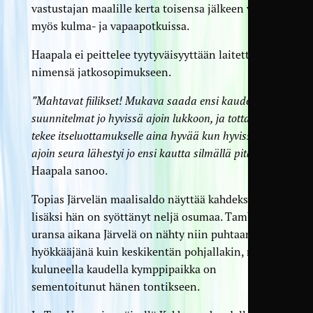
vastustajan maalille kerta toisensa jälkeen vaaraa
myös kulma- ja vapaapotkuissa.
Haapala ei peittelee tyytyväisyyttään laitettuaan
nimensä jatkosopimukseen.
”Mahtavat fiilikset! Mukava saada ensi kauden
suunnitelmat jo hyvissä ajoin lukkoon, ja tottakai
tekee itseluottamukselle aina hyvää kun hyvissä
ajoin seura lähestyi jo ensi kautta silmällä pitäen”
,
Haapala sanoo.
Topias Järvelän maalisaldo näyttää kahdeksaa, ja
lisäksi hän on syöttänyt neljä osumaa. TamU-
uransa aikana Järvelä on nähty niin puhtaana
hyökkääjänä kuin keskikentän pohjallakin, mutta
kuluneella kaudella kymppipaikka on
sementoitunut hänen tontikseen.