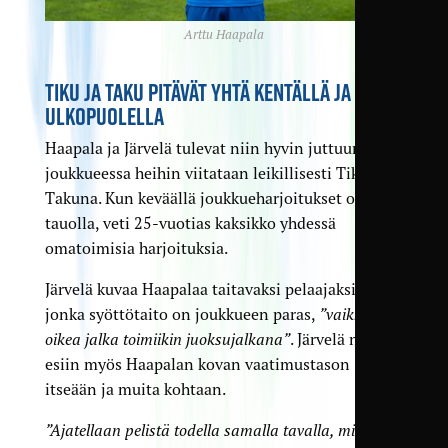
Arttu Haapala
TIKU JA TAKU PITÄVÄT YHTÄ KENTÄLLÄ JA SEN
ULKOPUOLELLA
Haapala ja Järvelä tulevat niin hyvin juttuun, että
joukkueessa heihin viitataan leikillisesti Tikuna ja
Takuna. Kun keväällä joukkueharjoitukset olivat
tauolla, veti 25-vuotias kaksikko yhdessä
omatoimisia harjoituksia.
Järvelä kuvaa Haapalaa taitavaksi pelaajaksi,
jonka syöttötaito on joukkueen paras,
”vaikka
oikea jalka toimiikin juoksujalkana”
. Järvelä nostaa
esiin myös Haapalan kovan vaatimustason
itseään ja muita kohtaan.
”Ajatellaan pelistä todella samalla tavalla, minkä