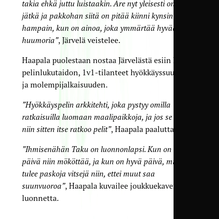
takia ehkä juttu luistaakin. Are nyt yleisesti on hyvä
jätkä ja pakkohan siitä on pitää kiinni kynsin ja
hampain, kun on ainoa, joka ymmärtää hyvää
huumoria”
, Järvelä veistelee.
Haapala puolestaan nostaa Järvelästä esiin hyvän
pelinlukutaidon, 1v1-tilanteet hyökkäyssuuntaan
ja molempijalkaisuuden.
”Hyökkäyspelin arkkitehti, joka pystyy omilla
ratkaisuilla luomaan maalipaikkoja, ja jos se ei riitä,
niin sitten itse ratkoo pelit”
, Haapala paaluttaa.
”Ihmisenähän Taku on luonnonlapsi. Kun on huono
päivä niin mököttää, ja kun on hyvä päivä, mieheltä
tulee paskoja vitsejä niin, ettei muut saa
suunvuoroa”
, Haapala kuvailee joukkuekaverinsa
luonnetta.