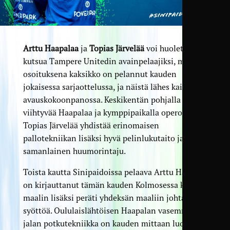
Arttu Haapalaa
ja
Topias Järvelää
voi huoletta
kutsua Tampere Unitedin avainpelaajiksi, mistä
osoituksena kaksikko on pelannut kauden
jokaisessa sarjaottelussa, ja näistä lähes kaikki
avauskokoonpanossa. Keskikentän pohjalla
viihtyvää Haapalaa ja kymppipaikalla operoivaa
Topias Järvelää yhdistää erinomaisen
pallotekniikan lisäksi hyvä pelinlukutaito ja
samanlainen huumorintaju.
Toista kautta Sinipaidoissa pelaava Arttu Haapala
on kirjauttanut tämän kauden Kolmosessa kahden
maalin lisäksi peräti yhdeksän maaliin johtanutta
syöttöä. Oululaislähtöisen Haapalan vasemman
jalan potkutekniikka on kauden mittaan luonut