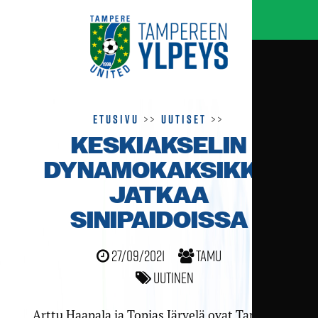
Etusivu
>>
Uutiset
>>
KESKIAKSELIN
DYNAMOKAKSIKKO
JATKAA
SINIPAIDOISSA
27/09/2021
TamU
Uutinen
Arttu Haapala ja Topias Järvelä ovat Tampere