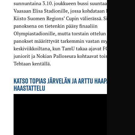
sunnuntaina 3.10. joukkueen bussi suuntaa
Vaasaan Elisa Stadionille, jossa kohdataan FC
Kiisto Suomen Regions’ Cupin välierässä. Silloin
panoksena on tietenkin pääsy finaaliin
Olympiastadionille, mutta torstain ottelun
panokset määrittyvät tarkemmin vastan myöhään
keskiviikkoiltana, kun TamU takaa ajavat FC haka
juniorit ja Nokian Palloseura kohtaavat toisensa
Tehtaan kentällä.
KATSO TOPIAS JÄRVELÄN JA ARTTU HAAPALAN
HAASTATTELU