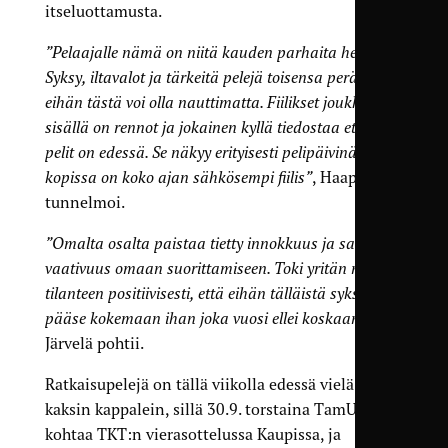
itseluottamusta.
”Pelaajalle nämä on niitä kauden parhaita hetkiä.
Syksy, iltavalot ja tärkeitä pelejä toisensa perään,
eihän tästä voi olla nauttimatta. Fiilikset joukkueen
sisällä on rennot ja jokainen kyllä tiedostaa että isot
pelit on edessä. Se näkyy erityisesti pelipäivinä,
kopissa on koko ajan sähkösempi fiilis”
, Haapala
tunnelmoi.
”Omalta osalta paistaa tietty innokkuus ja samalla
vaativuus omaan suorittamiseen. Toki yritän nähdä
tilanteen positiivisesti, että eihän tälläistä syksyä
pääse kokemaan ihan joka vuosi ellei koskaan”
,
Järvelä pohtii.
Ratkaisupelejä on tällä viikolla edessä vielä
kaksin kappalein, sillä 30.9. torstaina TamU
kohtaa TKT:n vierasottelussa Kaupissa, ja