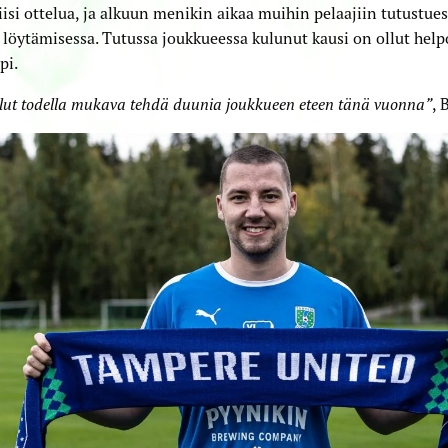
iisi ottelua, ja alkuun menikin aikaa muihin pelaajiin tutustue
 löytämisessa. Tutussa joukkueessa kulunut kausi on ollut help
pi.
lut todella mukava tehdä duunia joukkueen eteen tänä vuonna”
, 