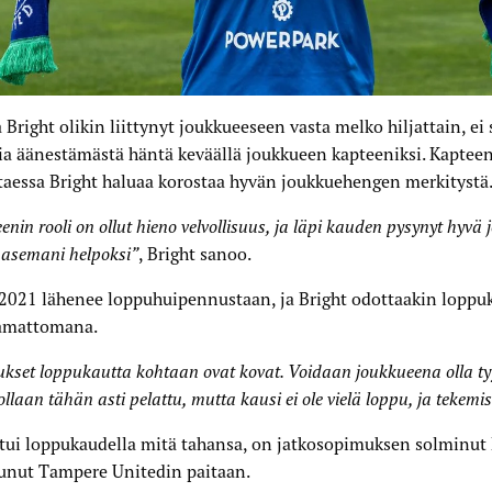
 Bright olikin liittynyt joukkueeseen vasta melko hiljattain, ei 
ia äänestämästä häntä keväällä joukkueen kapteeniksi. Kaptee
aessa Bright haluaa korostaa hyvän joukkuehengen merkitystä
enin rooli on ollut hieno velvollisuus, ja läpi kauden pysynyt hyvä
 asemani helpoksi”
, Bright sanoo.
2021 lähenee loppuhuipennustaan, ja Bright odottaakin loppu
amattomana.
kset loppukautta kohtaan ovat kovat. Voidaan joukkueena olla tyy
llaan tähän asti pelattu, mutta kausi ei ole vielä loppu, ja tekemist
ui loppukaudella mitä tahansa, on jatkosopimuksen solminut 
tunut Tampere Unitedin paitaan.