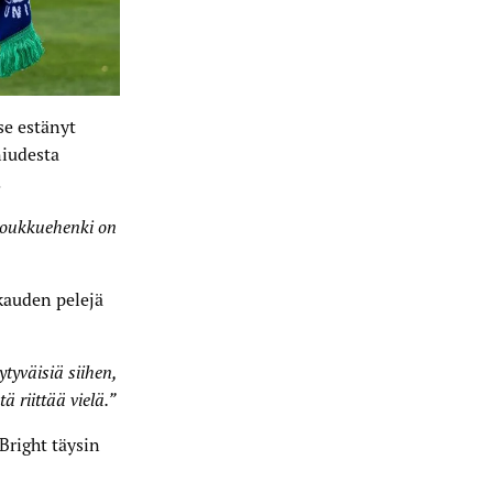
se estänyt
niudesta
.
 joukkuehenki on
kauden pelejä
tyväisiä siihen,
ä riittää vielä.”
Bright täysin