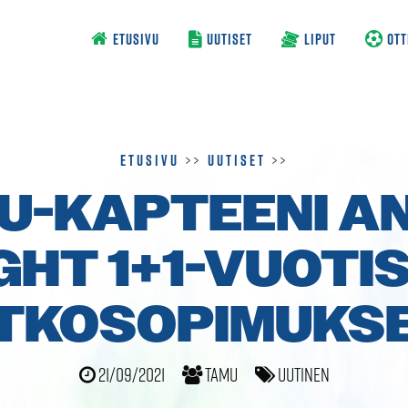
ETUSIVU
UUTISET
LIPUT
OTT
Etusivu
>>
Uutiset
>>
U-KAPTEENI A
GHT 1+1-VUOTI
TKO­SOPIMUKS
21/09/2021
TamU
Uutinen