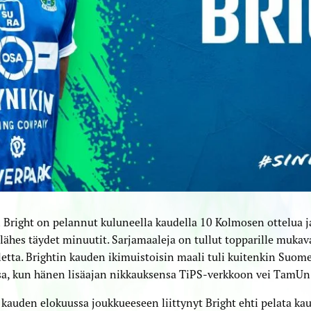
Bright on pelannut kuluneella kaudella 10 Kolmosen ottelua ja
 lähes täydet minuutit. Sarjamaaleja on tullut topparille mukava
etta. Brightin kauden ikimuistoisin maali tuli kuitenkin Suom
a, kun hänen lisäajan nikkauksensa TiPS-verkkoon vei TamUn v
kauden elokuussa joukkueeseen liittynyt Bright ehti pelata ka