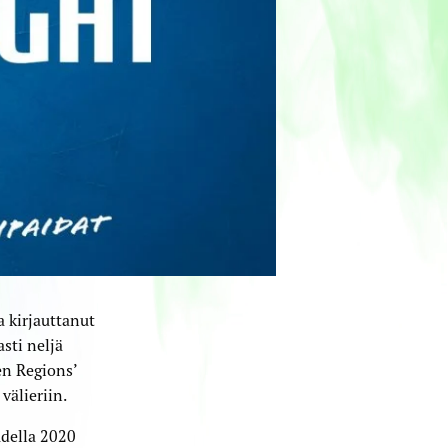
 kirjauttanut
sti neljä
en Regions’
älieriin.
udella 2020