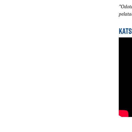
”Odota
pelata
KATS