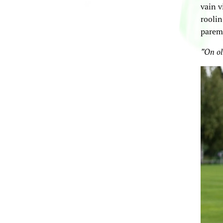
vain v
roolin
parem
”On ol