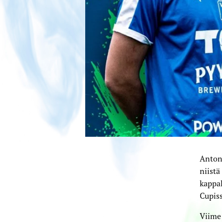
Anton 
niistä
kappal
Cupiss
Viime 