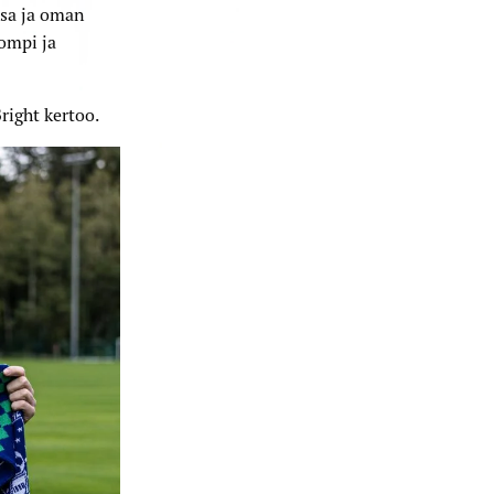
ssa ja oman
ompi ja
Bright kertoo.