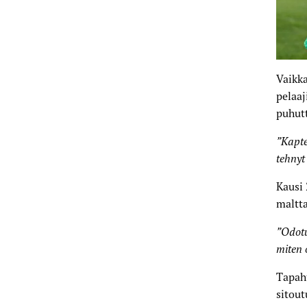
Vaikka
pelaaj
puhutt
”Kapte
tehnyt
Kausi 
maltt
”Odotu
miten o
Tapaht
sitou