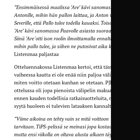
”Ensimmäisessä maalissa ’Are’ kävi sanomassa
Antonille, mihin hän pallon laittaa, ja Anton välitti
Severille, että Pallo tulee todella kauaksi. Toisessa
’Are’ kävi sanomassa Paavolle asiasta suoraan.
Siinä ’Are´otti ison roolin ilmoittamalla ennalta
mihin pallo tulee, ja siihen ne putosivat aika kivasti”
,
Listenmaa paljastaa
Otteluennakossa Listenmaa kertoi, että tässä
vaiheessa kautta ei ole enää niin paljoa väliä
miten voitto otetaan kunhan se otetaan. PJK-
ottelussa oli jopa pienoista välipelin makua
ennen kauden todellisia ratkaisuotteluita, mutta
syytä huoleen ei tulevien latauksen kannalta ole.
”Viime aikoina on tehty vain se mitä voittoon
tarvitaan. TiPS-pelissä se meinasi jopa kostautua,
mutta ensi viikolla on oltava alusta alkaen täysillä