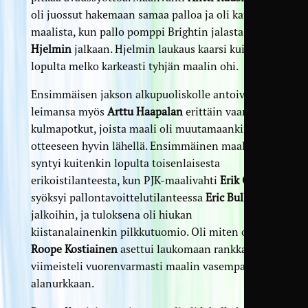
oli juossut hakemaan samaa palloa ja oli kaukana
maalista, kun pallo pomppi Brightin jalasta
Alex
Hjelmin
jalkaan. Hjelmin laukaus kaarsi kuitenkin
lopulta melko karkeasti tyhjän maalin ohi.
Ensimmäisen jakson alkupuoliskolle antoivat
leimansa myös
Arttu Haapalan
erittäin vaaralliset
kulmapotkut, joista maali oli muutamaankin
otteeseen hyvin lähellä. Ensimmäinen maali
syntyi kuitenkin lopulta toisenlaisesta
erikoistilanteesta, kun PJK-maalivahti
Erik Ojala
syöksyi pallontavoittelutilanteessa
Eric Bullockin
jalkoihin, ja tuloksena oli hiukan
kiistanalainenkin pilkkutuomio. Oli miten oli,
Roope Kostiainen
asettui laukomaan rankkaria, ja
viimeisteli vuorenvarmasti maalin vasempaan
alanurkkaan.