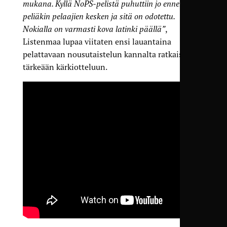
mukana. Kyllä NoPS-pelistä puhuttiin jo ennen PJK-
peliäkin pelaajien kesken ja sitä on odotettu.
Nokialla on varmasti kova latinki päällä”
,
Listenmaa lupaa viitaten ensi lauantaina
pelattavaan nousutaistelun kannalta ratkaisevan
tärkeään kärkiotteluun.