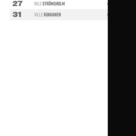
27
Nils
Strömsholm
81'
31
Ville
Kukkanen
89'