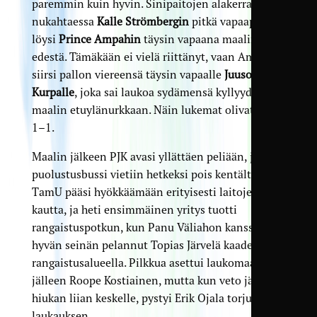
paremmin kuin hyvin. Sinipaitojen alakerran
nukahtaessa
Kalle Strömbergin
pitkä vapaapotku
löysi
Prince Ampahin
täysin vapaana maalin
edestä. Tämäkään ei vielä riittänyt, vaan Ampah
siirsi pallon viereensä täysin vapaalle
Juuso
Kurpalle
, joka sai laukoa sydämensä kyllyydestä
maalin etuylänurkkaan. Näin lukemat olivat tasan
1–1.
Maalin jälkeen PJK avasi yllättäen peliään, ja
puolustusbussi vietiin hetkeksi pois kentältä.
TamU pääsi hyökkäämään erityisesti laitojen
kautta, ja heti ensimmäinen yritys tuotti
rangaistuspotkun, kun Panu Väliahon kanssa
hyvän seinän pelannut Topias Järvelä kaadettiin
rangaistusalueella. Pilkkua asettui laukomaan
jälleen Roope Kostiainen, mutta kun veto jäi
hiukan liian keskelle, pystyi Erik Ojala torjumaan
laukauksen.