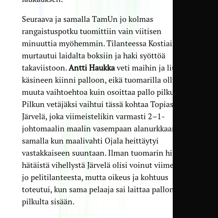
Seuraava ja samalla TamUn jo kolmas
rangaistuspotku tuomittiin vain viitisen
minuuttia myöhemmin. Tilanteessa Kostiainen
murtautui laidalta boksiin ja haki syöttöä
takaviistoon.
Antti Haukka
veti maihin ja liukui
käsineen kiinni palloon, eikä tuomarilla ollut
muuta vaihtoehtoa kuin osoittaa pallo pilkulle.
Pilkun vetäjäksi vaihtui tässä kohtaa Topias
Järvelä, joka viimeistelikin varmasti 2–1-
johtomaalin maalin vasempaan alanurkkaan
samalla kun maalivahti Ojala heittäytyi
vastakkaiseen suuntaan. Ilman tuomarin hiukan
hätäistä vihellystä Järvelä olisi voinut viimeistellä
jo pelitilanteesta, mutta oikeus ja kohtuus
toteutui, kun sama pelaaja sai laittaa pallon
pilkulta sisään.