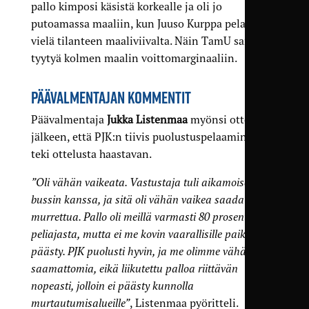
pallo kimposi käsistä korkealle ja oli jo
putoamassa maaliin, kun Juuso Kurppa pelasti
vielä tilanteen maaliviivalta. Näin TamU sai
tyytyä kolmen maalin voittomarginaaliin.
PÄÄVALMENTAJAN KOMMENTIT
Päävalmentaja
Jukka Listenmaa
myönsi ottelun
jälkeen, että PJK:n tiivis puolustuspelaaminen
teki ottelusta haastavan.
”Oli vähän vaikeata. Vastustaja tuli aikamoisen
bussin kanssa, ja sitä oli vähän vaikea saada
murrettua. Pallo oli meillä varmasti 80 prosenttia
peliajasta, mutta ei me kovin vaarallisille paikoille
päästy. PJK puolusti hyvin, ja me olimme vähän
saamattomia, eikä liikutettu palloa riittävän
nopeasti, jolloin ei päästy kunnolla
murtautumisalueille”
, Listenmaa pyöritteli.