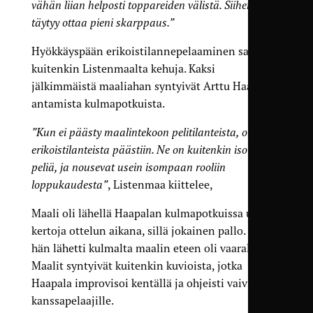
vähän liian helposti toppareiden välistä. Siihen
täytyy ottaa pieni skarppaus.”
Hyökkäyspään erikoistilannepelaaminen saa
kuitenkin Listenmaalta kehuja. Kaksi
jälkimmäistä maaliahan syntyivät Arttu Haapalan
antamista kulmapotkuista.
”Kun ei päästy maalintekoon pelitilanteista, onneksi
erikoistilanteista päästiin. Ne on kuitenkin iso osa
peliä, ja nousevat usein isompaan rooliin
loppukaudesta”
, Listenmaa kiittelee,
Maali oli lähellä Haapalan kulmapotkuissa useita
kertoja ottelun aikana, sillä jokainen pallo. jonka
hän lähetti kulmalta maalin eteen oli vaarallinen.
Maalit syntyivät kuitenkin kuvioista, jotka
Haapala improvisoi kentällä ja ohjeisti vaivihkaa
kanssapelaajille.