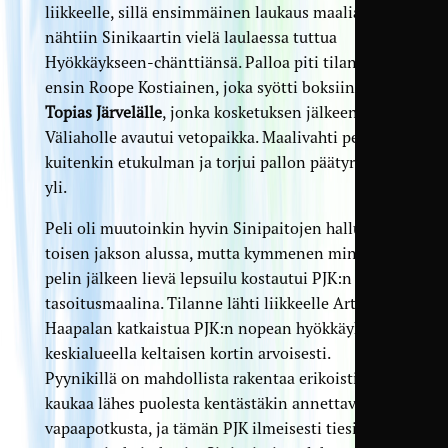
liikkeelle, sillä ensimmäinen laukaus maalia kohti
nähtiin Sinikaartin vielä laulaessa tuttua
Hyökkäykseen-chänttiänsä. Palloa piti tilanteessa
ensin Roope Kostiainen, joka syötti boksiin
Topias Järvelälle
, jonka kosketuksen jälkeen Panu
Väliaholle avautui vetopaikka. Maalivahti peitti
kuitenkin etukulman ja torjui pallon päätyrajasta
yli.
Peli oli muutoinkin hyvin Sinipaitojen hallussa
toisen jakson alussa, mutta kymmenen minuutin
pelin jälkeen lievä lepsuilu kostautui PJK:n
tasoitusmaalina. Tilanne lähti liikkeelle Arttu
Haapalan katkaistua PJK:n nopean hyökkäykseen
keskialueella keltaisen kortin arvoisesti.
Pyynikillä on mahdollista rakentaa erikoistilanne
kaukaa lähes puolesta kentästäkin annettavasta
vapaapotkusta, ja tämän PJK ilmeisesti tiesi