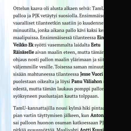
Ottelun kaava oli alusta alkaen selvä: TamU piti
palloa ja PJK vetäytyi suosiolla. Ensimmäiset
vaaralliset tilanteetkin saatiin jo kuudennella
minuutilla, jonka aikana pallo kävi kaksi kertaa
maalipuissa. Ensimmäisessä tilanteessa
Eino-
Veikko Ek
syötti vasemmalta laidalta
Eetu
Räisäselle
aivan maalin eteen, mutta tämän
ohjaus nosti pallon maalin ylärimaan ja siitä
väljemmille vesille. Toisessa saman minuutin
sisään mahtuneessa tilanteessa
Jesse Vuori
nousi
puolestaan oikealta ja löysi
Panu Väliahon
maalin
edestä, mutta tämän laukaus pomppi pallon eteen
syöksyneen puolustajan kautta tolppaan.
TamU-kannattajilla nousi kylmä hiki pintaan
pian vartin täyttymisen jälkeen, kun
Anton Bright
sai palloon huonon osuman katkoessaan PJK:n
pitkää avaussyöttöä. Maalivahti
Antti Kuusinen