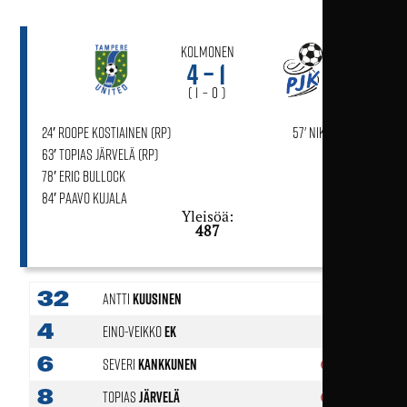
Kolmonen
4 – 1
( 1 – 0 )
24′ Roope Kostiainen (rp)
57' Niko Kurppa
63′ Topias Järvelä (rp)
78′ Eric Bullock
84′ Paavo Kujala
Yleisöä:
487
32
Antti
Kuusinen
4
Eino-Veikko
Ek
6
Severi
Kankkunen
89'
8
Topias
Järvelä
66'