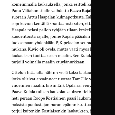
komeimmalla laukauksella, jonka esitteli kentälle
Panu Väliahon tilalle vaihdettu
Paavo Kujala
suoraan Arttu Haapalan kulmapotkusta. Kaksikko
sopi kuvion kentällä spontaanisti siten, että
Haapala pelasi pallon tyhjään tilaan keskelle
kuudentoista rajalle, jonne Kujala pääsikin
juoksemaan yhdenkään PJK-pelaajan seuraamatta
mukana. Kuvio oli ovela, mutta vaati myös hyvän
laukauksen tuottaakseen maalin. Sen Kujala
tarjoili voimalla maalin etuylänurkkaan.
Ottelun lisäajalla nähtiin vielä kaksi laukausta,
jotka olisivat ansainneet tuottaa TamUlle vielä
viidennen maalin. Ensin Erik Ojala sai venyä
Paavo Kujala tulisen kaukolaukauksen tielle, ja
heti perään Roope Kostiainen pääsi laukomaan
boksista puolustajan purun epäonnistuttua. Ojala
torjui kuitenkin Kostiaisenkin laukauksen, joskin