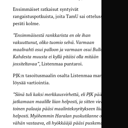
Ensimmäiset ratkaisut syntyivät
rangaistuspotkuista, joita TamU sai ottelussa
peräti kolme.
”Ensimmäisestä rankkarista en ole ihan
vakuuttunut, oliko tuomio selvä. Varmaan
maalivahti osui palloon ja varmaan osui Bullockiin.
Kahdesta muusta ei kyllä pitäisi olla mitään
jossiteltavaa”
, Listenmaa puntaroi.
PJK:n tasoitusmaalin osalta Listenmaa manaa
löysää vartiointia.
”Siinä tuli kaksi merkkausvirhettä, eli PJK pääsi
jatkamaan maalille liian helposti, ja sitten vielä
toinen palaaja pääsi maalintekoyritykseen liian
helposti. Myöhemmin Haralan puskutilanne oli
vähän vastaava, eli hyökkääjä pääsi puskemaan