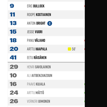
9
Eric
Bullock
81'
11
Roope
Kostiainen
13
Anton
Bright
C
15
Jesse
Vuori
18
Panu
Väliaho
66'
20
Arttu
Haapala
56'
89'
41
Eetu
Räisänen
29
Henri
Savolainen
10
Ali
Aitbenzanzoun
16
Paavo
Kujala
66'
24
Arttu
Mättö
66'
26
Verneri
Uimonen
89'