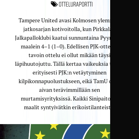
Otteluraportti
Tampere United avasi Kolmosen ylemmän
jatkosarjan kotivoitolla, kun Pirkkalan
Jalkapalloklubi kaatui sunnuntaina Pyynikillä
maalein 4–1 (1–0). Edellisen PJK-ottelun
tavoin ottelu ei ollut mikään täysi
läpihuutojuttu. Tällä kertaa vaikeuksia tuotti
erityisesti PJK:n vetäytyminen
kilpikonnapuolustukseen, eikä TamU ollut
aivan terävimmillään sen
murtamisyrityksissä. Kaikki Sinipaitojen
maalit syntyivätkin erikoistilanteista.