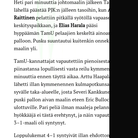
Heti pari minuuttia johtomaalin jälkeen TamU oli
lähellä päästää PJK:n jälleen tasoihin, kun
Arttu
Raittinen
pelattiin pitkällä syötöllä vapaaseen
keskityspaikkaan, ja
Elias Harala
pääsi
hyppäämän TamU pelaajien keskeltä ainoana
palloon. Pusku suuntautui kuitenkin onneksi
maalin yli.
TamU-kannattajat vapautettiin pienoisesta
piinastansa lopullisesti vasta reilu kymmenen
minuuttia ennen täyttä aikaa. Arttu Haapala
lähetti illan kymmenennen kulmapotkunsa
syvälle taka-alueelle, josta Severi Kankkunen
puski pallon aivan maalin eteen Eric Bullockin
ulottuville. Pari peliä ilman maaleja pelannut
hyökkääjä ei tästä erehtynyt, ja näin vapauttava
3–1-maali oli syntynyt.
Loppulukemat 4–1 syntyivät illan ehdottomasti