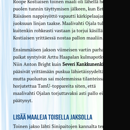
Roope Kostiaisen toinen maali oli lähellä heti
puolen tunnin täyttymisen jälkeen, kun Eetu
Räisäsen nappisyöttö vapautti kärkipelaajan
juoksuun linjan taakse. Maalivahti Ojala tuli
kuitenkin rohkeasti vastaan ja torjui käsillään
Kostiaisen yrittäessä nostaa pallon maaliin.
Ensimmäisen jakson viimeisen vartin parhaat
paikat syntyivät Arttu Haapalan kulmapotkuista.
Niin Anton Bright kuin
Severi Kankkunenkin
pääsivät yrittämään puskua lähietäisyydeltä,
mutta puolustus sai molemmissa tilanteissa
horjutettua TamU-toppareita siten, että
maalivahti Ojalan torjuttavaksi asti pallo ei
päätynyt.
LISÄÄ MAALEJA TOISELLA JAKSOLLA
Toinen jakso lähti Sinipaitojen kannalta terävästi