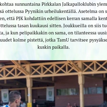
kohtaa sunnuntaina Pirkkalan Jalkapalloklubin yle
ä ottelussa Pyynikin urheilukentällä. Asetelma on s
en, että PJK kohdattiin edellisen kerran samalla kent
ttelussa tasan kuukausi sitten. Joukkueilla on siis t
ta, ja kun pelipaikkakin on sama, on tilanteessa uu
 uudet kolme pistettä, jotka TamU tarvitsee pysyäks
kuskin paikalla.