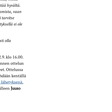
ttää hyvältä.
tamista, vaan
 tarvitse
tyksellä ei ole
ti olla
9. klo 16.00.
 ennen ottelun
eet. Ottelussa
ähdään kentällä
 lähetyksenä
,
älleen
Juuso