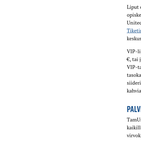
Liput 
opiske
United
Tiketi
keskus
VIP-l
€, tai
VIP-ta
tasoka
siider
kahvia
PALV
TamUn 
kaikil
virvok