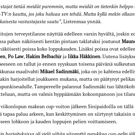
stajat tietää meidät paremmin, mutta meidät on tietenkin helppo
V:n kautta, jos joku haluaa sen tehdä. Mutta kyllä mekin ollaan 
jokaisesta vastustajasta saatu”
, Listenmaa ynnää.
itojen terveystilanne näyttää edelleen varsin hyvältä, joskin ed
ssa pahan näköisesti kentän pintaan taklatuksi joutunut
Mauno
äköisesti poissa koko loppukauden. Lisäksi poissa ovat edelle
en
,
Po Law
,
Hakim Belbachir
ja
Iikka Häkkinen
. Uutena lisäyk
eeseen on tullut jo ennen syyskuun toisena päivänä sulkeutun
ikkunaa maalivahti
Mikael Sadinmäki
, joka on jo kahtena edell
akin harjoitellut joukkueen mukana, mutta on päätynyt pelika
punkiseudulle. Tampereelle palannut Sadinmäki tuo lähtökoht
tteluun, mutta on valmis hyppäämään kokoonpanoon jos tilanne
viikonlopun makean cup-voiton jälkeen Sinipaidoilla on tällä v
lä tapaa paluu arkeen, kun keskittyminen on siirtynyt takaisin
seen lohkoon ja kauden loppujen pelien voittamiseen.
ain harjoituksissa oli vielä vähän väsynyttä porukkaa cup-pelin jälj