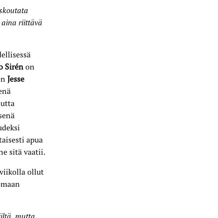
 skoutata
aina riittävä
ellisessä
 Sirén
on
en
Jesse
senä
utta
isenä
udeksi
aisesti apua
 sitä vaatii.
iikolla ollut
 omaan
iltä, mutta