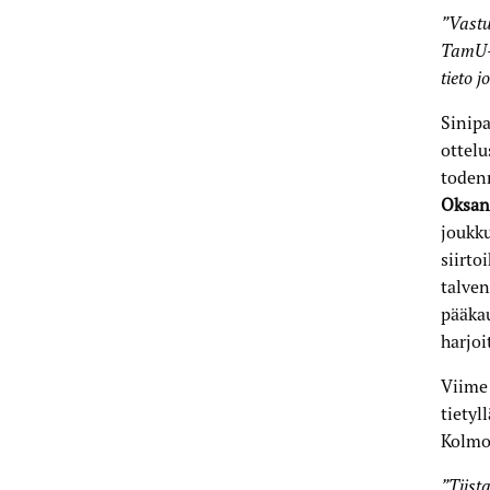
”Vastu
TamU-T
tieto 
Sinipa
ottelu
todenn
Oksan
joukku
siirto
talven
pääkau
harjoi
Viime 
tietyl
Kolmo
”Tiist