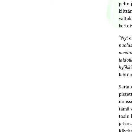
pelin 
kiittä
valta
kertoi
”Nyt o
puolus
meidän
laidoi
hyökkä
lähtöa
Sarjat
pistet
nousse
tämä v
tosin 
jatkos
Käytän