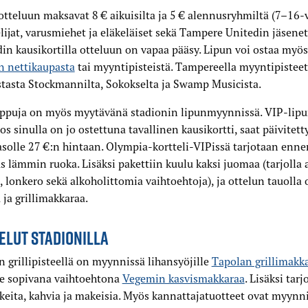
otteluun maksavat 8 € aikuisilta ja 5 € alennusryhmiltä (7–16-v
lijat, varusmiehet ja eläkeläiset sekä Tampere Unitedin jäsene
in kausikortilla otteluun on vapaa pääsy. Lipun voi ostaa my
n nettikaupasta
tai myyntipisteistä. Tampereella myyntipisteet
tasta Stockmannilta, Sokokselta ja Swamp Musicista.
ippuja on myös myytävänä stadionin lipunmyynnissä. VIP-lipu
 jos sinulla on jo ostettuna tavallinen kausikortti, saat päivitett
solle 27 €:n hintaan. Olympia-kortteli-VIPissä tarjotaan enne
s lämmin ruoka. Lisäksi pakettiin kuulu kaksi juomaa (tarjolla 
i, lonkero sekä alkoholittomia vaihtoehtoja), ja ottelun tauolla 
 ja grillimakkaraa.
ELUT STADIONILLA
grillipisteellä on myynnissä lihansyöjille
Tapolan grillimakk
le sopivana vaihtoehtona
Vegemin kasvismakkaraa
. Lisäksi tarj
keita, kahvia ja makeisia. Myös kannattajatuotteet ovat myynn