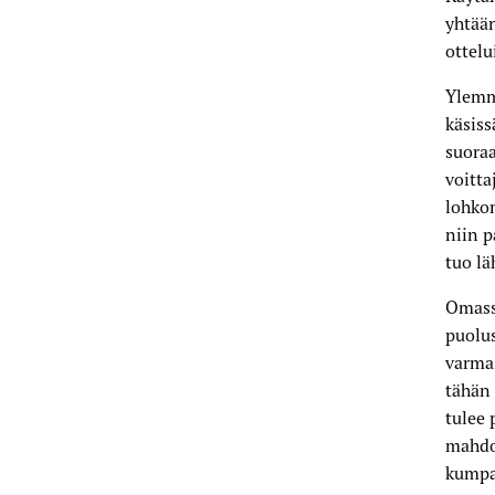
yhtään
ottelu
Ylemm
käsiss
suora
voitta
lohkon
niin p
tuo lä
Omass
puolus
varmas
tähän 
tulee
mahdol
kumpa