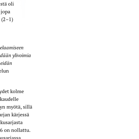
stä oli
 jopa
 (2–1)
pelaamiseen
hdään ylivoimia
meidän
elun
äydet kolme
 kaudelle
yn myötä, sillä
rjan kärjessä
lkusarjasta
6 on nollattu.
pusarjassa