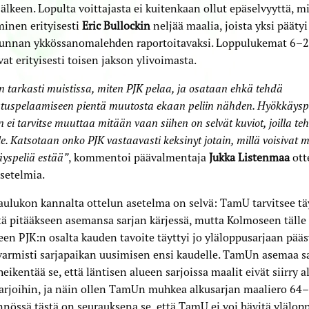
jälkeen. Lopulta voittajasta ei kuitenkaan ollut epäselvyyttä, mi
minen erityisesti
Eric Bullockin
neljää maalia, joista yksi päätyi
kunnan ykkössanomalehden raportoitavaksi. Loppulukemat 6–2
vat erityisesti toisen jakson ylivoimasta.
n tarkasti muistissa, miten PJK pelaa, ja osataan ehkä tehdä
tuspelaamiseen pientä muutosta ekaan peliin nähden. Hyökkäys
 ei tarvitse muuttaa mitään vaan siihen on selvät kuviot, joilla te
lle. Katsotaan onko PJK vastaavasti keksinyt jotain, millä voisivat 
yspeliä estää”
, kommentoi päävalmentaja
Jukka Listenmaa
ott
setelmia.
aulukon kannalta ottelun asetelma on selvä: TamU tarvitsee t
tä pitääkseen asemansa sarjan kärjessä, mutta Kolmoseen tälle
en PJK:n osalta kauden tavoite täyttyi jo yläloppusarjaan pääs
armisti sarjapaikan uusimisen ensi kaudelle. TamUn asemaa sa
heikentää se, että läntisen alueen sarjoissa maalit eivät siirry a
arjoihin, ja näin ollen TamUn muhkea alkusarjan maaliero 64–
nössä tästä on seurauksena se, että TamU ei voi hävitä ylälop