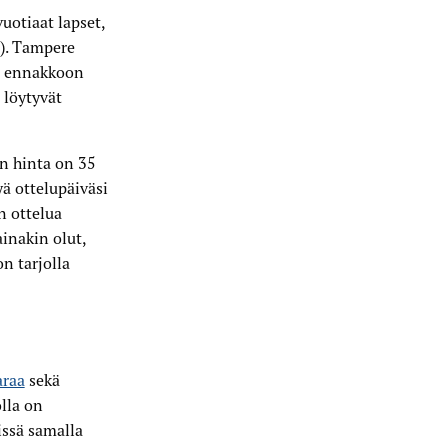
uotiaat lapset,
t). Tampere
ös ennakkoon
 löytyvät
n hinta on 35
yä ottelupäiväsi
n ottelua
ainakin olut,
on tarjolla
araa
sekä
olla on
issä samalla