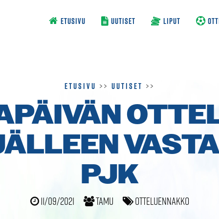
ETUSIVU
UUTISET
LIPUT
OTT
Etusivu
>>
Uutiset
>>
APÄIVÄN OTTE
JÄLLEEN VAST
PJK
11/09/2021
TamU
Otteluennakko