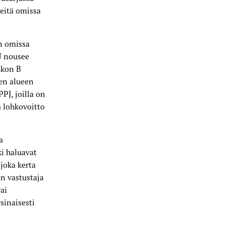
teitä omissa
n omissa
mU nousee
hkon B
sen alueen
PPJ, joilla on
 lohkovoitto
a
i haluavat
joka kerta
n vastustaja
ai
sinaisesti