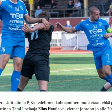
e Unitedin ja PJK:n edellinen kohtaaminen muistetaan ehkä pa
entinen TamU-pelaaja
Elias Harala
vei vieraat johtoon jo alle 2