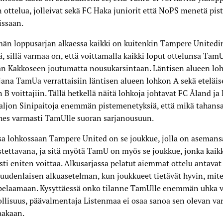
 ottelua, jolleivat sekä FC Haka juniorit että NoPS menetä pis
issaan.
än loppusarjan alkaessa kaikki on kuitenkin Tampere Unitedi
ä, sillä varmaa on, että voittamalla kaikki loput ottelunsa Ta
an Kakkoseen joutumatta nousukarsintaan. Läntisen alueen lo
jana TamUa verrattaisiin läntisen alueen lohkon A sekä eteläi
 B voittajiin. Tällä hetkellä näitä lohkoja johtavat FC Åland ja 
aljon Sinipaitoja enemmän pistemenetyksiä, että mikä tahansa
hes varmasti TamUlle suoran sarjanousuun.
a lohkossaan Tampere United on se joukkue, jolla on asemans
tettavana, ja sitä myötä TamU on myös se joukkue, jonka kaikk
ti eniten voittaa. Alkusarjassa pelatut aiemmat ottelu antavat 
uudenlaisen alkuasetelman, kun joukkueet tietävät hyvin, mite
 pelaamaan. Kysyttäessä onko tilanne TamUlle enemmän uhka v
lisuus, päävalmentaja Listenmaa ei osaa sanoa sen olevan var
akaan.