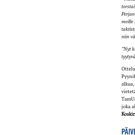
torstai
Perjan
meille
taktist
niin vä
”Nyt k
tyytyv
Ottelu
Pyynik
alkua,
vietet
TamUn
joka a
Koski
PÄIV