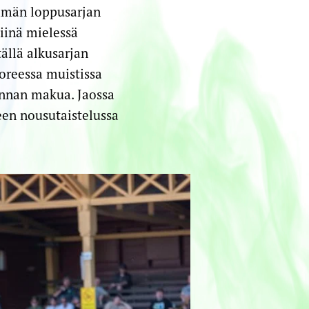
mmän loppusarjan
iinä mielessä
ällä alkusarjan
uoreessa muistissa
sinnan makua. Jaossa
een nousutaistelussa