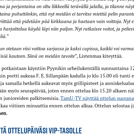
na ja perjantaina on oltu liikkeellä terävällä jalalla, ja tilanne näy
taina puhuttiinkin, että nyt meidän ei tarvitse miettiä pelin paran
 riittää että pidetään pää kirkkaana ja haetaan vain voittoja. Nyt ei
a harjoittelua käydä läpi niin paljon. Nyt ratkaisee voitot, ja peliesi
liä.”
un otetaan viisi voittoa sarjassa ja kaksi cupissa, kaikki voi varmas
äisiä kauteen. Siinä on meidän tavoite”
, Listenmaa kiteyttää.
 potkaistaan käyntiin Pyynikin urheilukentällä sunnuntaina 12.
in portti aukeaa F. E. Sillanpään kadulla jo klo 15.00 eli tunti
 ja samalla hetkellä aukeavat myös grillipisteet ja anniskelualu
ään myös seurapäivää, joten ennen ottelua klo 15.20 alkaen n
 junioreiden palkitsemisia.
TamU-TV näyttää ottelun suorana
lkaa viitisen minuuttia ennen ottelun alkua. Ottelun selostaa j
nen
.
ITÄ OTTELUPÄIVÄSI VIP-TASOLLE