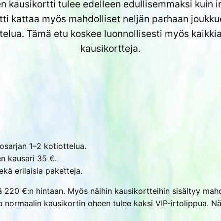
en kausikortti tulee edelleen edullisemmaksi kuin irt
tti kattaa myös mahdolliset neljän parhaan joukku
ttelua. Tämä etu koskee luonnollisesti myös kaikki
kausikortteja.
kosarjan 1–2 kotiottelua.
n kausari 35 €.
ekä erilaisia paketteja.
20 €:n hintaan. Myös näihin kausikortteihin sisältyy mahdol
ssa normaalin kausikortin oheen tulee kaksi VIP-irtolippua. N