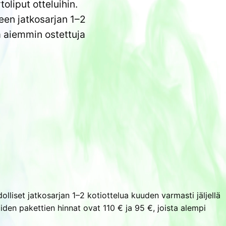
oliput otteluihin.
een jatkosarjan 1–2
a aiemmin ostettuja
liset jatkosarjan 1–2 kotiottelua kuuden varmasti jäljellä
äiden pakettien hinnat ovat 110 € ja 95 €, joista alempi