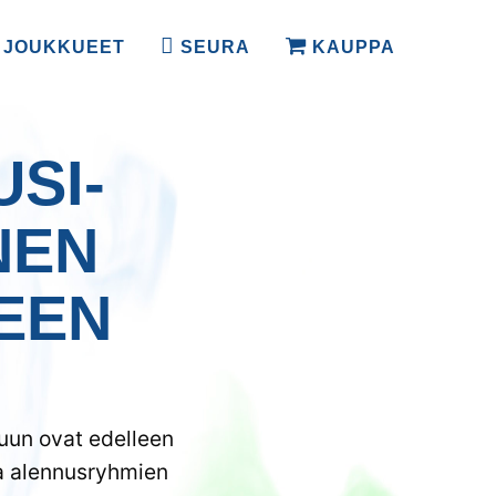
JOUKKUEET
SEURA
KAUPPA
I­­­
NEN
EEN
luun ovat edelleen
a alennusryhmien