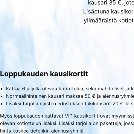
kausari 35 €, jot
Lisäetuna kausikor
ylimääräistä kotio
Loppukauden kausikortit
Kattaa 6 jäljellä olevaa kotiottelua, sekä mahdolliset jat
Normaalihintainen kausari maksaa 50 € ja alennusryhmie
Lisäksi tarjolla naisten edustuksen tukikausarit 20 €:lla s
Myös loppukauden kattavat VIP-kausikortit ovat myynnissä 2
olevan kotiottelun lisäksi. Lisäksi tarjolla on paketteja, jo
hinta koskee tietenkin alennusryhmiä.