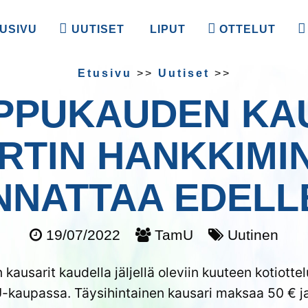
USIVU
UUTISET
LIPUT
OTTELUT
Etusivu
>>
Uutiset
>>
PU­KAUDEN KAUS
RTIN HANKKIMI
NNATTAA EDELL
19/07/2022
TamU
Uutinen
kausarit kaudella jäljellä oleviin kuuteen kotiotte
kaupassa. Täysihintainen kausari maksaa 50 € j