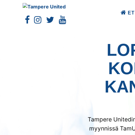
ET
LOP
KO
KA
Tampere Unitedin 
myynnissä TamU-