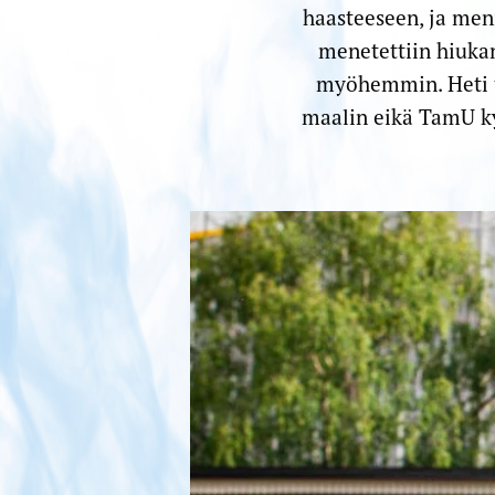
haasteeseen, ja men
menetettiin hiuka
myöhemmin. Heti t
maalin eikä TamU ky