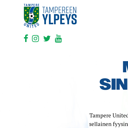
SI
Tampere United
sellainen fyysi