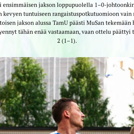
i ensimmäisen jakson loppupuolella 1–0-johtoonkin.
n kevyen tuntuiseen rangaistuspotkutuomioon vai
oisen jakson alussa TamU päästi MuSan tekemään 
ennyt tähän enää vastaamaan, vaan ottelu päättyi
2 (1–1).