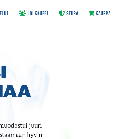
ELUT
JOUKKUEET
SEURA
KAUPPA
I
MAA
muodostui juuri
vastaamaan hyvin