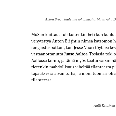
Anton Bright tuulettaa johtomaalia. Maalivahti Da
MuSan kuittaus tuli kuitenkin heti kun kuulu
venytettyä Anton Brightin nimeä katsomon hu
rangaistuspotkun, kun Jesse Vuori töytäisi kev
vastaanottanutta
Juuso Aaltoa
. Tosiasia toki
Aallossa kiinni, ja tämä myös kaatui varsin nä
tietenkin mahdollisuus viheltää tilanteesta p
tapauksessa aivan turha, ja moni tuomari olisi
tilanteessa.
Antti Kuusinen 