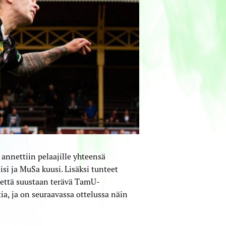
a annettiin pelaajille yhteensä
iisi ja MuSa kuusi. Lisäksi tunteet
 että suustaan terävä TamU-
tia, ja on seuraavassa ottelussa näin