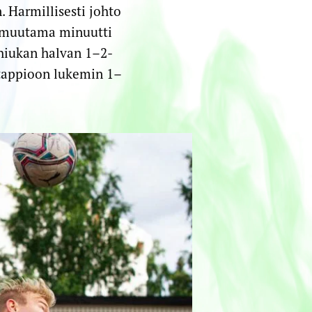
 Harmillisesti johto
n muutama minuutti
hiukan halvan 1–2-
 tappioon lukemin 1–