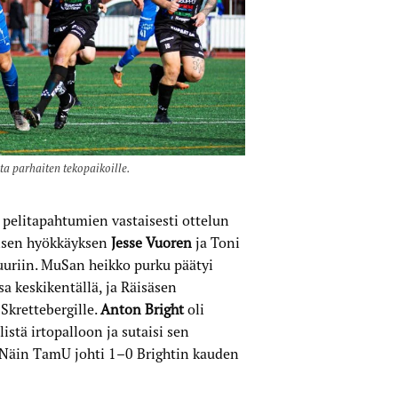
a parhaiten tekopaikoille.
pelitapahtumien vastaisesti ottelun
öisen hyökkäyksen
Jesse Vuoren
ja Toni
muuriin. MuSan heikko purku päätyi
sa keskikentällä, ja Räisäsen
Skrettebergille.
Anton Bright
oli
istä irtopalloon ja sutaisi sen
. Näin TamU johti 1–0 Brightin kauden