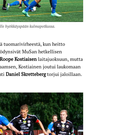
lle hyökkäyspään kulmapotkussa.
 tuomarivirheestä, kun heitto
yödynsivät MuSan hetkellisen
Roope Kostiaisen
laitajuoksuun, mutta
kkaamsen, Kostiainen joutui laukomaan
hti
Daniel Skretteberg
torjui jaloillaan.