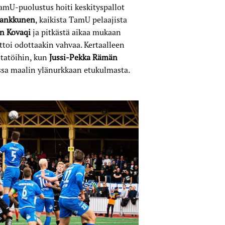
amU-puolustus hoiti keskityspallot
Kankkunen
, kaikista TamU pelaajista
n Kovaqi
ja pitkästä aikaa mukaan
attoi odottaakin vahvaa. Kertaalleen
ntatöihin, kun
Jussi-Pekka Rämän
ssa maalin ylänurkkaan etukulmasta.