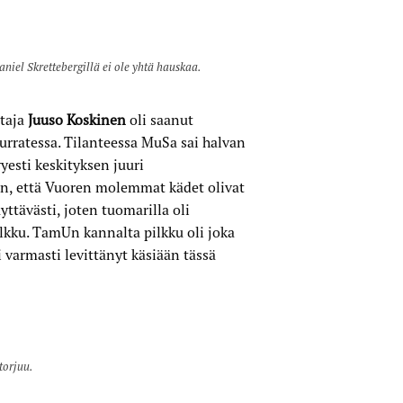
niel Skrettebergillä ei ole yhtä hauskaa.
ttaja
Juuso Koskinen
oli saanut
rratessa. Tilanteessa MuSa sai halvan
yesti keskityksen juuri
 on, että Vuoren molemmat kädet olivat
yttävästi, joten tuomarilla oli
ilkku. TamUn kannalta pilkku oli joka
 varmasti levittänyt käsiään tässä
torjuu.