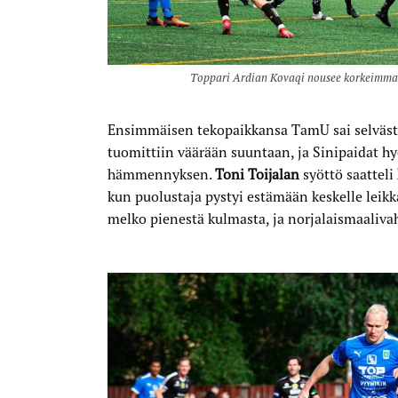
Toppari Ardian Kovaqi nousee korkeimma
Ensimmäisen tekopaikkansa TamU sai selvästä
tuomittiin väärään suuntaan, ja Sinipaidat h
hämmennyksen.
Toni Toijalan
syöttö saatteli
kun puolustaja pystyi estämään keskelle lei
melko pienestä kulmasta, ja norjalaismaaliva