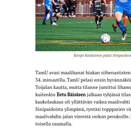
ankkunen
Roope Kostiainen pääsi Sinipaidoist
TamU avasi maalihanat hiukan siihenastisten 
34. minuutilla. TamU pelasi ensin hyvännäk
Toijalan kautta, mutta tilanne jumittui liha
kuitenkin
Eetu Räisäsen
jalkaan tyhjässä tilas
kaukolaukaus oli yllättävän vaikea maalivahti 
Sinipaidoista ylimpänä, ryntäsi toppparien väl
maalivahdin jalan vierestä verkon perukoille
toisella osumalla.