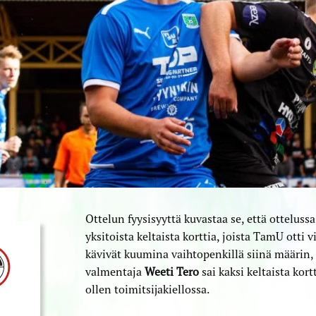
Ottelun fyysisyyttä kuvastaa se, että otteluss
yksitoista keltaista korttia, joista TamU otti v
kävivät kuumina vaihtopenkillä siinä määrin,
valmentaja
Weeti Tero
sai kaksi keltaista kort
ollen toimitsijakiellossa.