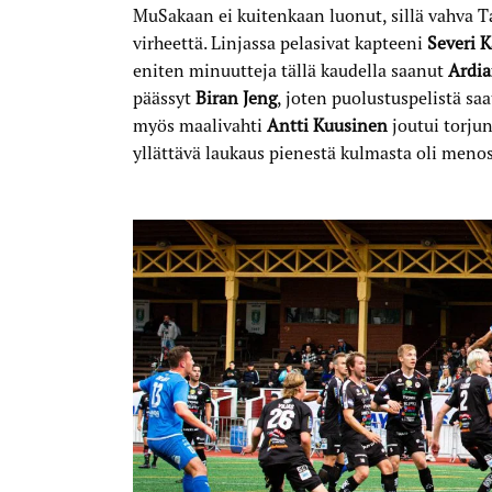
MuSakaan ei kuitenkaan luonut, sillä vahva T
virheettä. Linjassa pelasivat kapteeni
Severi 
eniten minuutteja tällä kaudella saanut
Ardia
päässyt
Biran Jeng
, joten puolustuspelistä sa
myös maalivahti
Antti Kuusinen
joutui torju
yllättävä laukaus pienestä kulmasta oli meno