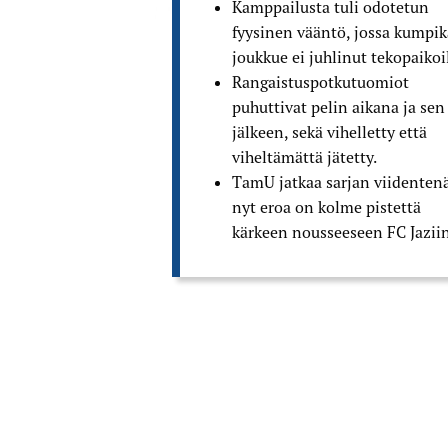
Kamppailusta tuli odotetun
fyysinen vääntö, jossa kumpi
joukkue ei juhlinut tekopaikoil
Rangaistuspotkutuomiot
puhuttivat pelin aikana ja sen
jälkeen, sekä vihelletty että
viheltämättä jätetty.
TamU jatkaa sarjan viidentenä
nyt eroa on kolme pistettä
kärkeen nousseeseen FC Jaziin