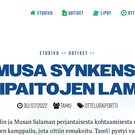
ETUSIVU
UUTISET
LIPUT
OTT
Etusivu
>>
Uutiset
>>
MUSA SYNKENS
NIPAITOJEN LA
30/07/2022
TamU
Otteluraportti
in ja Musan Salaman perjantaisesta kohtaamisesta 
nen kamppailu, jota oltiin ennakoitu. TamU pystyi 