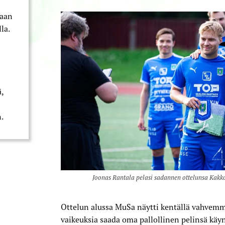
kaan
la.
,
.
Joonas Rantala pelasi sadannen ottelunsa Kakkos
Ottelun alussa MuSa näytti kentällä vahvemma
vaikeuksia saada oma pallollinen pelinsä käynt