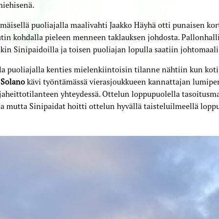
miehisenä.
äisellä puoliajalla maalivahti Jaakko Häyhä otti punaisen kor
in kohdalla pieleen menneen taklauksen johdosta. Pallonhalli
kin Sinipaidoilla ja toisen puoliajan lopulla saatiin johtomaali
la puoliajalla kenties mielenkiintoisin tilanne nähtiin kun ko
 Solano
kävi työntämässä vierasjoukkueen kannattajan lumip
jaheittotilanteen yhteydessä. Ottelun loppupuolella tasoitusma
a mutta Sinipaidat hoitti ottelun hyvällä taisteluilmeellä loppu