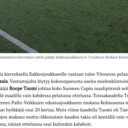
simmäisen kierroksen ottelu päätyi Kakkosjoukkueen 0–3 voittoon Ilveksen Kolm
la kierroksella Kakkosjoukkueelle vastaan tulee Vitosessa pela
sala
. Vastustajalta löytyy kokoonpanosta useita mielenkiintoisi
ääjä
Roope Tuomi
johtaa koko Suomen Cupin maalipörssiä sei
lä maalilla vain kahdessa pelatussa ottelussa. Toissakaudella 
reen Pallo-Veikkojen edustusjoukkueen mukana Kolmosessa m
un hyökkäjä osui 20 kertaa. Myös viime kaudella Tuomi oli Ta
jen mukana mutta rikkonaisen kauden takia oli kentällä vain v
ssa, näissä otteluissa osui kuitenkin kahdesti.