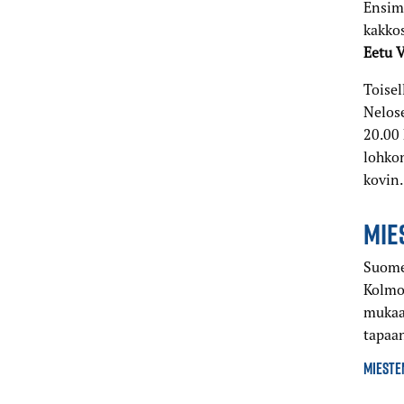
Ensimm
kakkos
Eetu 
Toisel
Nelos
20.00 
lohkon
kovin.
MIE
Suome
Kolmos
mukaa
tapaa
MIESTE