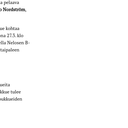
sa pelaava
o Nordström
,
kue kohtaa
na 27.3. klo
ella Nelosen B-
 taipaleen
ueita
kkue tulee
oukkueiden