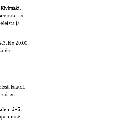
Kivimäki.
oiminnassa.
leistä ja
.3. klo 20.00.
Cupin
issä kaatoi.
inaisen
alein 5–3.
uja nimiä: