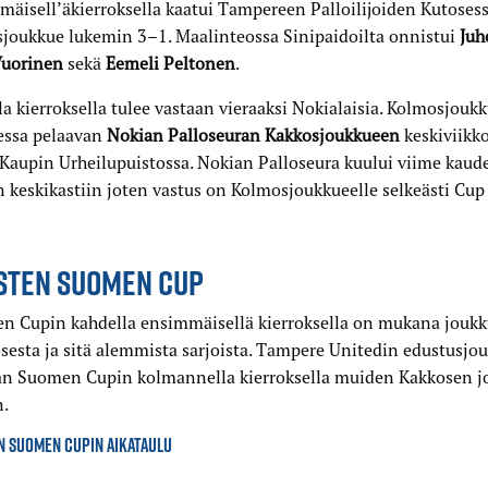
äisell’äkierroksella kaatui Tampereen Palloilijoiden Kutoses
joukkue lukemin 3–1. Maalinteossa Sinipaidoilta onnistui
Juh
Vuorinen
sekä
Eemeli
Peltonen
.
la kierroksella tulee vastaan vieraaksi Nokialaisia. Kolmosjouk
essa pelaavan
Nokian Palloseuran Kakkosjoukkueen
keskiviikko
Kaupin Urheilupuistossa. Nokian Palloseura kuului viime kaud
 keskikastiin joten vastus on Kolmosjoukkueelle selkeästi Cup
STEN SUOMEN CUP
n Cupin kahdella ensimmäisellä kierroksella on mukana joukk
esta ja sitä alemmista sarjoista. Tampere Unitedin edustusjou
n Suomen Cupin kolmannella kierroksella muiden Kakkosen j
n.
N SUOMEN CUPIN AIKATAULU