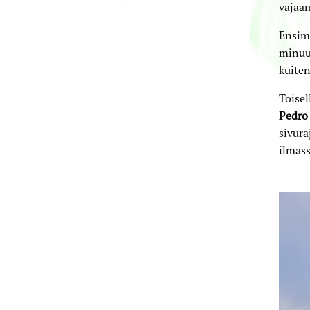
vajaa
Ensimm
minuut
kuiten
Toisel
Pedro
sivura
ilmass