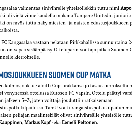
gasalaa valmentaa sinivihrelle yhteisöllekkin tuttu nimi
Aapo 
ki oli vielä viime kaudella mukana Tampere Unitedin juniorit
ki on myös tuttu näky miesten- ja naisten edustusjoukkueen pe
talkoista.
 FC Kangasalaa vastaan pelataan Pirkkahallissa sunnuntaina 24
un on vapaa sisäänpääsy. Otteluparin voittaja jatkaa Suomen 
nelle kierrokselle.
MOSJOUKKUEEN SUOMEN CUP MATKA
n kolmosjoukkue aloitti Cup-urakkansa jo tasauskierrokselta m
si venyneessä ottelussa Kutosen FC Vapsin. Ottelu päättyi vars
an jälkeen 3–3, joten voittaja jouduttiin ratkaisemaan
stuspotkukilpailussa. TamU voitti rangaistuspotkukilpailun ma
aisen peliajan maalintekijät olivat sinivihreälle yhteisölle tutt
Kauppinen
,
Markus Kopf
sekä
Eemeli Peltonen
.