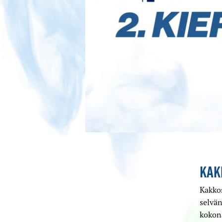
KAK
Kakko
selvän
kokona