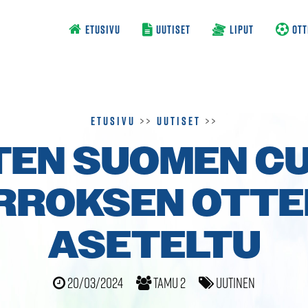
ETUSIVU
UUTISET
LIPUT
OTT
Etusivu
>>
Uutiset
>>
TEN SUOMEN CUP
RROKSEN OTT
ASETELTU
20/03/2024
TamU 2
Uutinen