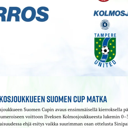
KOSJOUKKUEEN SUOMEN CUP MATKA
sjoukkueen Suomen Cupin avaus ensimmäisellä kierroksella pä
umeroiseen voittoon Ilveksen Kolmosjoukkueesta lukemin 0–3.
isuudessa ehjä esitys vaikka suurimman osan ottelusta Sinipai