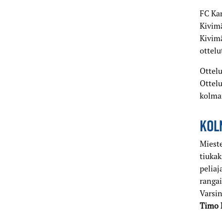
FC Kan
Kivimä
Kivimä
ottelu
Ottelu
Ottelu
kolman
KOL
Mieste
tiukak
peliaj
rangai
Varsin
Timo 