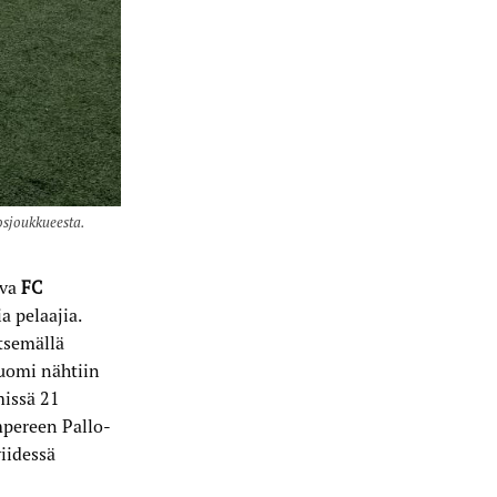
osjoukkueesta.
ava
FC
a pelaajia.
tsemällä
Tuomi nähtiin
issä 21
mpereen Pallo-
iidessä