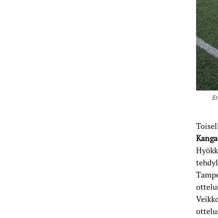
En
Toisel
Kanga
Hyökk
tehdyl
Tampe
ottelu
Veikko
ottelu