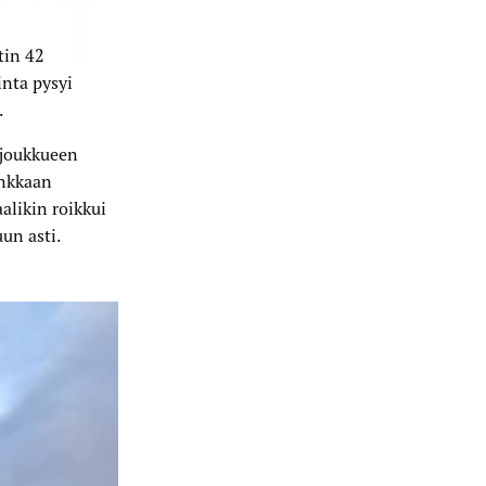
tin 42
nta pysyi
.
tijoukkueen
enkkaan
alikin roikkui
un asti.