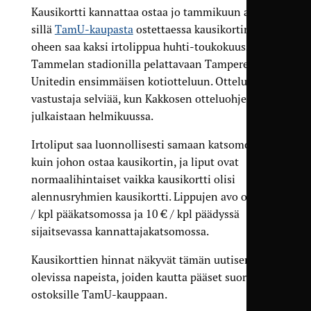
Kausikortti kannattaa ostaa jo tammikuun aikana,
sillä
TamU-kaupasta
ostettaessa kausikortin
oheen saa kaksi irtolippua huhti-toukokuussa
Tammelan stadionilla pelattavaan Tampere
Unitedin ensimmäisen kotiotteluun. Ottelun
vastustaja selviää, kun Kakkosen otteluohjelma
julkaistaan helmikuussa.
Irtoliput saa luonnollisesti samaan katsomoon
kuin johon ostaa kausikortin, ja liput ovat
normaalihintaiset vaikka kausikortti olisi
alennusryhmien kausikortti. Lippujen avo on 12 €
/ kpl pääkatsomossa ja 10 € / kpl päädyssä
sijaitsevassa kannattajakatsomossa.
Kausikorttien hinnat näkyvät tämän uutisen alla
olevissa napeista, joiden kautta pääset suoraan
ostoksille TamU-kauppaan.