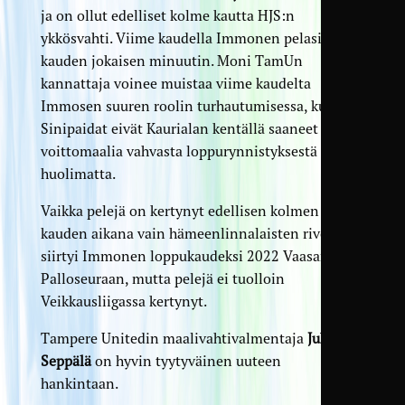
ja on ollut edelliset kolme kautta HJS:n
ykkösvahti. Viime kaudella Immonen pelasi
kauden jokaisen minuutin. Moni TamUn
kannattaja voinee muistaa viime kaudelta
Immosen suuren roolin turhautumisessa, kun
Sinipaidat eivät Kaurialan kentällä saaneet
voittomaalia vahvasta loppurynnistyksestä
huolimatta.
Vaikka pelejä on kertynyt edellisen kolmen
kauden aikana vain hämeenlinnalaisten riveissä,
siirtyi Immonen loppukaudeksi 2022 Vaasan
Palloseuraan, mutta pelejä ei tuolloin
Veikkausliigassa kertynyt.
Tampere Unitedin maalivahtivalmentaja
Juha
Seppälä
on hyvin tyytyväinen uuteen
hankintaan.