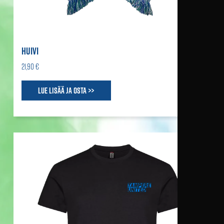
HUIVI
21,90 €
Lue lisää ja osta >>