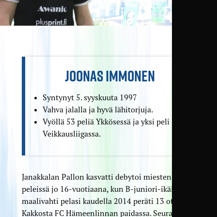
JOONAS IMMONEN
Syntynyt 5. syyskuuta 1997
Vahva jalalla ja hyvä lähitorjuja.
Vyöllä 53 peliä Ykkösessä ja yksi peli
Veikkausliigassa.
Janakkalan Pallon kasvatti debytoi miesten
peleissä jo 16-vuotiaana, kun B-juniori-ikäinen
maalivahti pelasi kaudella 2014 peräti 13 ottelua
Kakkosta FC Hämeenlinnan paidassa. Seuraavaksi