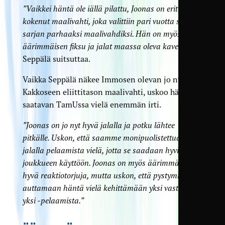
”Vaikkei häntä ole iällä pilattu, Joonas on erittäin
kokenut maalivahti, joka valittiin pari vuotta sitten
sarjan parhaaksi maalivahdiksi. Hän on myös
äärimmäisen fiksu ja jalat maassa oleva kaveri”
,
Seppälä suitsuttaa.
Vaikka Seppälä näkee Immosen olevan jo nyt
Kakkoseen eliittitason maalivahti, uskoo hänestä
saatavan TamUssa vielä enemmän irti.
”Joonas on jo nyt hyvä jalalla ja potku lähtee
pitkälle. Uskon, että saamme monipuolistettua
jalalla pelaamista vielä, jotta se saadaan hyvin
joukkueen käyttöön. Joonas on myös äärimmäisen
hyvä reaktiotorjuja, mutta uskon, että pystymme
auttamaan häntä vielä kehittämään yksi vastaan
yksi -pelaamista.”