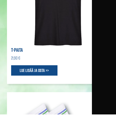
T-PAITA
21,90 €
Lue lisää ja osta >>