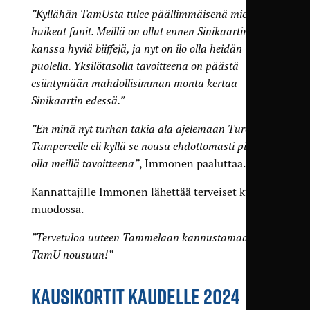
”Kyllähän TamUsta tulee päällimmäisenä mieleen
huikeat fanit. Meillä on ollut ennen Sinikaartin
kanssa hyviä biiffejä, ja nyt on ilo olla heidän
puolella. Yksilötasolla tavoitteena on päästä
esiintymään mahdollisimman monta kertaa
Sinikaartin edessä.”
”En minä nyt turhan takia ala ajelemaan Turengista
Tampereelle eli kyllä se nousu ehdottomasti pitää
olla meillä tavoitteena”
, Immonen paaluttaa.
Kannattajille Immonen lähettää terveiset kutsun
muodossa.
”Tervetuloa uuteen Tammelaan kannustamaan
TamU nousuun!”
KAUSIKORTIT KAUDELLE 2024