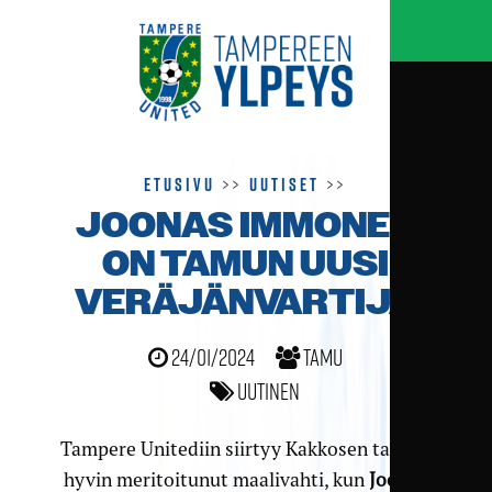
Etusivu
>>
Uutiset
>>
JOONAS IMMONEN
ON TAMUN UUSI
VERÄJÄNVARTIJA
24/01/2024
TamU
Uutinen
Tampere Unitediin siirtyy Kakkosen tasolle
hyvin meritoitunut maalivahti, kun
Joonas