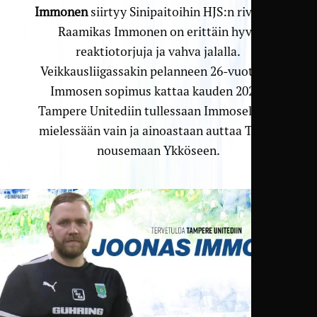
Immonen
siirtyy Sinipaitoihin HJS:n riveistä.
Raamikas Immonen on erittäin hyvä
reaktiotorjuja ja vahva jalalla.
Veikkausliigassakin pelanneen 26-vuotiaan
Immosen sopimus kattaa kauden 2024.
Tampere Unitediin tullessaan Immosella on
mielessään vain ja ainoastaan auttaa TamU
nousemaan Ykköseen.