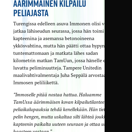
ÄÄRIMMÄINEN KILPAILU
PELIAJASTA
Turengissa edelleen asuva Immonen olisi voinut
jatkaa lähiseudun seurassa, jossa hän toimi
kapteenina ja asemansa betonoineena
ykkösvahtina, mutta hän päätti ottaa hypyn
tuntemattomaan ja matkata lähes sadan
kilometrin matkan TamUun, jossa hänelle ei ole
luvattu peliminuutteja. Tampere Unitedin
maalivahtivalmentaja Juha Seppälä arvostaa
Immosen peliliikettä.
”Immoselle pitää
nostaa
hattua. Haluamme
TamUssa äärimmäisen kovan kilpailutilanteen eikä
peliaikalupauksia tehdä kenellekään. Hän tietää
pelin hengen, mutta uskaltaa silti lähteä joukkueen
kapteenin paikalta uuteen seuraan ja ottaa uuden
haasteen vastaan.”