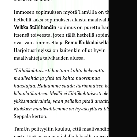
Immosen sopimuksen myötä TamUlla on tällä
hetkellä kaksi sopimuksen alaista maalivahtia.
Veikka Ståhlhandin
sopimus on purettu hänen
itsensä toiveesta, joten tällä hetkellä sopimukset
ovat vain Immosella ja
Remu Koikkalaisella
.
Harjoitusringissä on kuitenkin ollut hyvin
maalivahteja talvikauden alussa.
”Lähtökohtaisesti haetaan kahta kokenutta
maalivahtia ja yhtä tai kahta nuorempaa
haastajaa. Haluamme saada äärimmäisen kovan
kilpailutilanteen. Meillä ei lähtökohtaisesti ole selvää
ykkösmaalivahtia, vaan peliaika pitää ansaita.
Kaikkien maalivahtiemme on hyväksyttävä tilanne”
,
Seppälä kertoo.
TamUn pelityyliin kuuluu, että maalivahdin on
pystyttävä avaamaan jalalla lyhyellä prässinkin