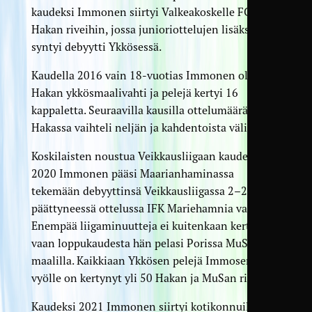
kaudeksi Immonen siirtyi Valkeakoskelle FC
Hakan riveihin, jossa junioriottelujen lisäksi
syntyi debyytti Ykkösessä.
Kaudella 2016 vain 18-vuotias Immonen oli jo
Hakan ykkösmaalivahti ja pelejä kertyi 16
kappaletta. Seuraavilla kausilla ottelumäärä
Hakassa vaihteli neljän ja kahdentoista välillä.
Koskilaisten noustua Veikkausliigaan kaudeksi
2020 Immonen pääsi Maarianhaminassa
tekemään debyyttinsä Veikkausliigassa 2–2
päättyneessä ottelussa IFK Mariehamnia vastaan.
Enempää liigaminuutteja ei kuitenkaan kertynyt,
vaan loppukaudesta hän pelasi Porissa MuSan
maalilla. Kaikkiaan Ykkösen pelejä Immosen
vyölle on kertynyt yli 50 Hakan ja MuSan riveistä.
Kaudeksi 2021 Immonen siirtyi kotikonnuilleen