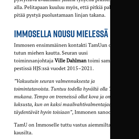
alla. Pelitapaan kuuluu myös, että pitkiä palloja
pitää pystyä puolustamaan linjan takana.
IMMOSELLA NOUSU MIELESSÄ
Immosen ensimmäinen kontakti TamUun oli
tutun miehen kautta. Seuran uusi
toiminnanjohtaja
Ville Dahlman
toimi samassa
pestissä HJS:ssä vuodet 2015–2021.
”Vakuutuin seuran valmennuksesta ja
toimintatavoista. Tuntuu todella hyvältä olla TamUn
mukana. Tempo on treeneissä ollut kova ja on aivan
luksusta, kun on kaksi maalivahtivalmentajaa, jotka
täydentävät hyvin toisiaan”
, Immonen sanoo.
TamU on Immoselle tuttu vastus aiemmilta
kausilta.