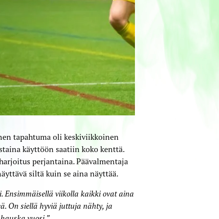
en tapahtuma oli keskiviikkoinen
rstaina käyttöön saatiin koko kenttä.
 harjoitus perjantaina. Päävalmentaja
yttävä siltä kuin se aina näyttää.
. Ensimmäisellä viikolla kaikki ovat aina
 On siellä hyviä juttuja nähty, ja
 hauska vuosi.”