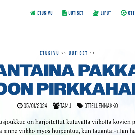
ETUSIVU
UUTISET
LIPUT
OTT
Etusivu
>>
Uutiset
>>
ANTAINA PAKK
OON PIRKKAHAL
05/01/2024
TamU
Otteluennakko
sjoukkue on harjoitellut kuluvalla viikolla kovien 
ja sinne viikko myös huipentuu, kun lauantai-illan h