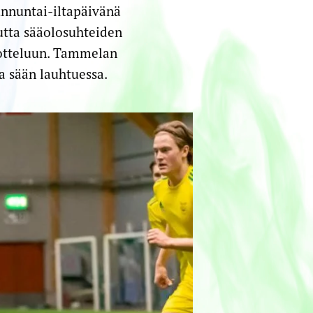
unnuntai-iltapäivänä
utta sääolosuhteiden
 otteluun. Tammelan
a sään lauhtuessa.