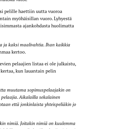
pelille haettiin uutta vuoroa
uantain myöhäisillan vuoro. Lyhyestä
eluisimmasta ajankohdasta huolimatta
a ja kaksi maalivahtia. Ihan kaikkia
enmaa kertoo.
ien pelaajien listaa ei ole julkaistu,
kertaa, kun lauantain pelin
mutta muutama sopimuspelaajakin on
elaajia. Aikalailla sekalainen
taan että jonkinlaista yhteispeliäkin jo
akin nimiä. Joitakin nimiä on kuulemma