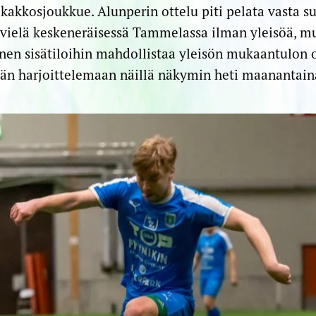
kakkosjoukkue. Alunperin ottelu piti pelata vasta s
vielä keskeneräisessä Tammelassa ilman yleisöä, m
nen sisätiloihin mahdollistaa yleisön mukaantulon
ään harjoittelemaan näillä näkymin heti maanantain