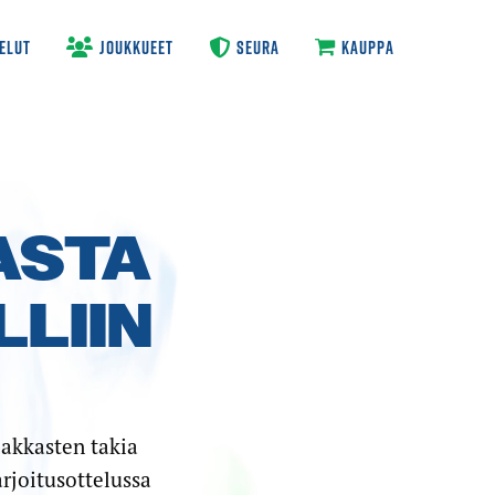
ELUT
JOUKKUEET
SEURA
KAUPPA
ASTA
LIIN
pakkasten takia
arjoitusottelussa