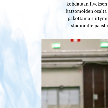
kohdataan Ilveksen 
katsomoiden osalta 
pakottama siirtymi
stadionille pääst