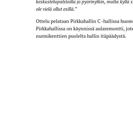
keskustelupalstoilla jo pyörinytkin, mutta kyllä si
ole vielä ollut esillä.”
istenmaa
Ottelu pelataan Pirkkahallin C -hallissa huom
Pirkkahallissa on käynnissä aularemontti, jot
nurmikenttien puolelta hallin itäpäädystä.