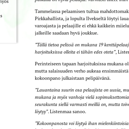
myös
Tammelassa pelaamisen tultua mahdottomaksi 
s
Pirkkahallista, ja lopulta Ilvekseltä löytyi la
varoajasta ja pelaajille ei ehkä kaikkein mii
jalkeille saadaan hyvä joukkue.
”Tällä tietoa pelissä on mukana 19 kenttäpelaaj
harjoituksissa olleita ei tähän edes oteta”
, List
Perinteiseen tapaan harjoituksissa mukana olev
mutta salaisuuden verho aukeaa ensimmäistä 
kokoonpano julkaistaan pelipäivänä.
”Lauantaina suurin osa pelaajista on uusia, 
mukana ja myös vanhoja vielä sopimuksettomia p
seurakunta siellä varmasti meillä on, mutta toivo
löytyy”
. Listenmaa sanoo.
”Kokoonpanosta voi löytyä ihan mielenkiintoisi