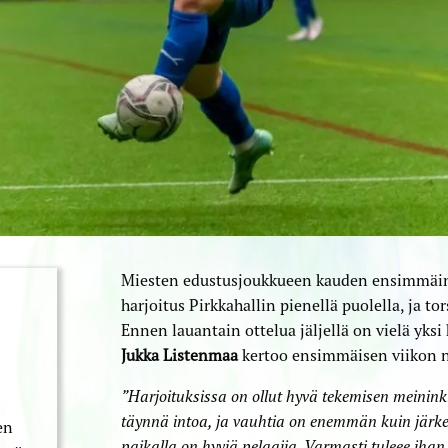
Miesten edustusjoukkueen kauden ensimmäin
harjoitus Pirkkahallin pienellä puolella, ja to
Ennen lauantain ottelua jäljellä on vielä yksi
Jukka Listenmaa
kertoo ensimmäisen viikon nä
”Harjoituksissa on ollut hyvä tekemisen meininki
täynnä intoa, ja vauhtia on enemmän kuin järkeä.
en
paikalla on hyviä pelaajia. Varmasti tuleee ihan