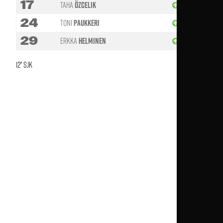
17
Taha
Özcelik
61'
24
Toni
Paukkeri
46'
29
Erkka
Helminen
61'
12′ SJK