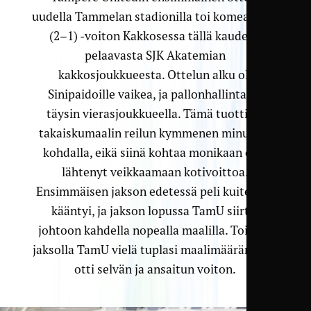
uudella Tammelan stadionilla toi komean 4–1
(2–1) -voiton Kakkosessa tällä kaudella
pelaavasta SJK Akatemian
kakkosjoukkueesta. Ottelun alku oli
Sinipaidoille vaikea, ja pallonhallinta oli
täysin vierasjoukkueella. Tämä tuottikin
takaiskumaalin reilun kymmenen minuutin
kohdalla, eikä siinä kohtaa monikaan olisi
lähtenyt veikkaamaan kotivoittoa.
Ensimmäisen jakson edetessä peli kuitenkin
kääntyi, ja jakson lopussa TamU siirtyi
johtoon kahdella nopealla maalilla. Toisella
jaksolla TamU vielä tuplasi maalimääränsä, ja
otti selvän ja ansaitun voiton.