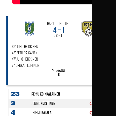
Harjoitusottelu
4 – 1
( 2 – 1 )
39′ Juho Heikkinen
12′ SJK
42′ Eetu Räisänen
47′ Juho Heikkinen
71′ Erkka Helminen
Yleisöä:
0
23
Remu
Koikkalainen
3
Jonne
Koistinen
70'
4
Jeremi
Rajala
46'