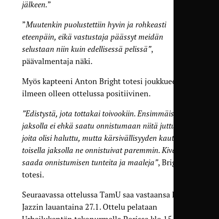
jälkeen.
”
”
Muutenkin puolustettiin hyvin ja rohkeasti
eteenpäin, eikä vastustaja päässyt meidän
selustaan niin kuin edellisessä pelissä”
,
päävalmentaja näki.
Myös kapteeni Anton Bright totesi joukkueen
ilmeen olleen ottelussa positiivinen.
”Edistystä, jota tottakai toivookiin. Ensimmäisellä
jaksolla ei ehkä saatu onnistumaan niitä juttuja
joita olisi haluttu, mutta kärsivällisyyden kautta
toisella jaksolla ne onnistuivat paremmin. Kiva myös
saada onnistumisen tunteita ja maaleja”
, Bright
totesi.
Seuraavassa ottelussa TamU saa vastaansa FC
Jazzin lauantaina 27.1. Ottelu pelataan
Urheilukentän tekonurmella Porissa klo 15.15.