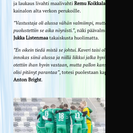
ja laukaus livahti maalivahti
Remu Koikkalaisen
kainalon alta verkon perukoille.
”Vastustaja oli alussa vähän valmiimpi, mutta me
puolustettiin se aika nöyrästi.”
, näki päävalmentaja
Jukka Listenmaa
takaiskusta huolimatta.
”En oikein tiedä mistä se johtui. Kaveri taisi olla aika
innokas siinä alussa ja niillä liikkui jalka hyvin. Me
otettiin ihan hyvin vastaan, mutta pallon kanssa
olisi pitänyt parantaa”
, totesi puolestaan kapteeni
Anton Bright
.