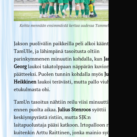
Kohta mennään ensimmäistä kertaa uudessa Tammelassa.
Jakson puolivälin paikkeilla peli alkoi kääntyä
TamUlle, ja lähimpänä tasoitusta oltiin
parinkymmenen minuutin kohdalla, kun
Janar
Georg
laukoi takatolppaan näppärän kuvion
päätteeksi. Puolen tunnin kohdalla myös
Juho
Heikkinen
laukoi terävästi, mutta pallo viuhahti
etukulmasta ohi.
TamUn tasoitus nähtiin reilu viisi minuuttia
ennen puolta aikaa.
Julius Stenroos
syöttii
keskiympyrästä ristiin, mutta SJK:n
laitapuolustaja pääsi katkoon. Irtopalloon ryntäsi
kuitenkin Arttu Raittinen, jonka mainio syöttö