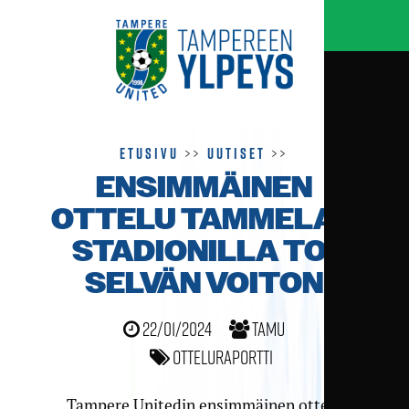
Etusivu
>>
Uutiset
>>
ENSIMMÄINEN
OTTELU TAMMELAN
STADIONILLA TOI
SELVÄN VOITON
22/01/2024
TamU
Otteluraportti
Tampere Unitedin ensimmäinen ottelu