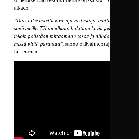
alkaen.
”Taas tulee astetta kovempi vastustaja, mutta se
sopii meille. Tähän alkuun halutaan kovia pelejä,
jolloin päästään mittaamaan tasoa ja nähdään
missä pitää parantaa”
, sanoo päävalmentaja
Listenmaa..