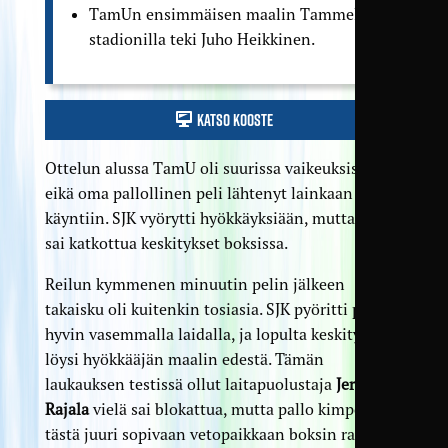
TamUn ensimmäisen maalin Tammelan
stadionilla teki Juho Heikkinen.
Katso kooste
Ottelun alussa TamU oli suurissa vaikeuksissa,
eikä oma pallollinen peli lähtenyt lainkaan
käyntiin. SJK vyörytti hyökkäyksiään, mutta TamU
sai katkottua keskitykset boksissa.
Reilun kymmenen minuutin pelin jälkeen
takaisku oli kuitenkin tosiasia. SJK pyöritti peliä
hyvin vasemmalla laidalla, ja lopulta keskitys
löysi hyökkääjän maalin edestä. Tämän
laukauksen testissä ollut laitapuolustaja
Jeremi
Rajala
vielä sai blokattua, mutta pallo kimposi
tästä juuri sopivaan vetopaikkaan boksin rajalle,