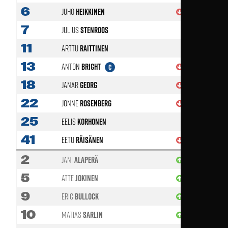
6
Juho
Heikkinen
61'
7
Julius
Stenroos
11
Arttu
Raittinen
13
Anton
Bright
46'
C
18
Janar
Georg
46'
22
Jonne
Rosenberg
70'
25
Eelis
Korhonen
41
Eetu
Räisänen
61'
2
Jani
Alaperä
46'
5
Atte
Jokinen
70'
9
Eric
Bullock
46'
10
Matias
Sarlin
70'