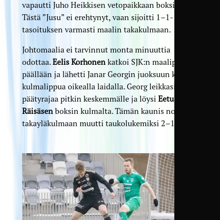
vapautti Juho Heikkisen vetopaikkaan boksissa.
Tästä ”Jusu” ei erehtynyt, vaan sijoitti 1–1-
tasoituksen varmasti maalin takakulmaan.
Johtomaalia ei tarvinnut monta minuuttia
odottaa.
Eelis Korhonen
katkoi SJK:n maalipotkun
päällään ja lähetti Janar Georgin juoksuun kohti
kulmalippua oikealla laidalla. Georg leikkasi
päätyrajaa pitkin keskemmälle ja löysi
Eetu
Räisäsen
boksin kulmalta. Tämän kaunis nosto
takayläkulmaan muutti taukolukemiksi 2–1.