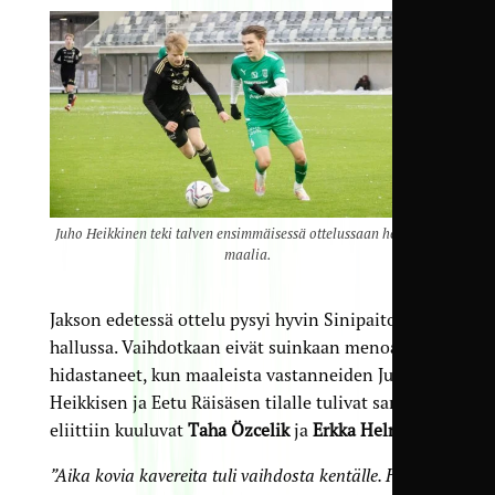
Juho Heikkinen teki talven ensimmäisessä ottelussaan heti kaksi
maalia.
Jakson edetessä ottelu pysyi hyvin Sinipaitojen
hallussa. Vaihdotkaan eivät suinkaan menoa
hidastaneet, kun maaleista vastanneiden Juho
Heikkisen ja Eetu Räisäsen tilalle tulivat sarjan
eliittiin kuuluvat
Taha Özcelik
ja
Erkka Helminen
.
”Aika kovia kavereita tuli vaihdosta kentälle. Hyviä