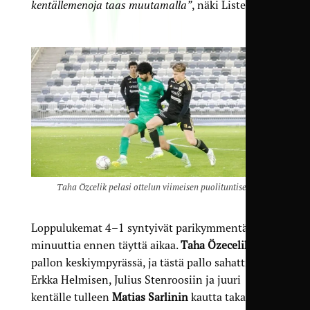
kentällemenoja taas muutamalla”
, näki Listenmaa.
Taha Özcelik pelasi ottelun viimeisen puolituntisen.
Loppulukemat 4–1 syntyivät parikymmentä
minuuttia ennen täyttä aikaa.
Taha Özecelik
sai
pallon keskiympyrässä, ja tästä pallo sahattiin
Erkka Helmisen, Julius Stenroosiin ja juuri
kentälle tulleen
Matias Sarlinin
kautta takaisin