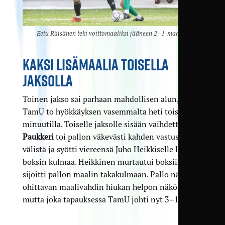
Eetu Räisänen teki voittomaaliksi jääneen 2–1-maalin.
KAKSI LISÄMAALIA TOISELLA
JAKSOLLA
Toinen jakso sai parhaan mahdollisen alun, kun
TamU to hyökkäyksen vasemmalta heti toisella
minuutilla. Toiselle jaksolle sisään vaihdettu
Toni
Paukkeri
toi pallon väkevästi kahden vastustajan
välistä ja syötti viereensä Juho Heikkiselle lähellä
boksin kulmaa. Heikkinen murtautui boksiin ja
sijoitti pallon maalin takakulmaan. Pallo näytti
ohittavan maalivahdin hiukan helpon näköisesti,
mutta joka tapauksessa TamU johti nyt 3–1.