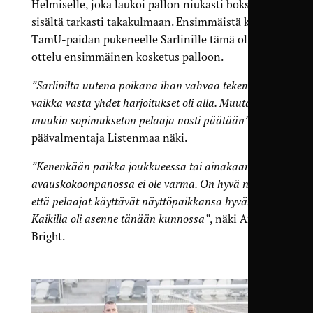
Helmiselle, joka laukoi pallon niukasti boksin
sisältä tarkasti takakulmaan. Ensimmäistä kertaa
TamU-paidan pukeneelle Sarlinille tämä oli
ottelu ensimmäinen kosketus palloon.
”Sarlinilta uutena poikana ihan vahvaa tekemistä,
vaikka vasta yhdet harjoitukset oli alla. Muutama
muukin sopimukseton pelaaja nosti päätään”
,
päävalmentaja Listenmaa näki.
”Kenenkään paikka joukkueessa tai ainakaan
avauskokoonpanossa ei ole varma. On hyvä nähdä
että pelaajat käyttävät näyttöpaikkansa hyväksi.
Kaikilla oli asenne tänään kunnossa”
, näki Anton
Bright.