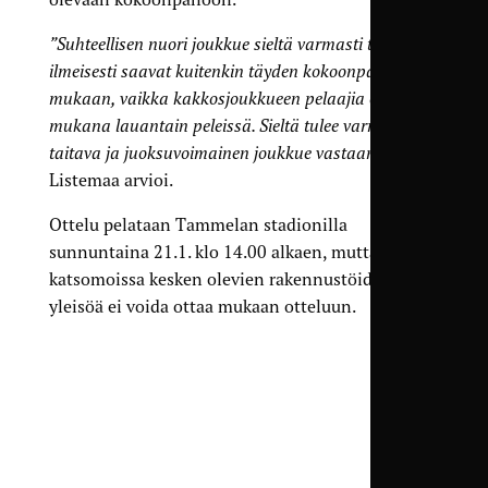
”Suhteellisen nuori joukkue sieltä varmasti tulee, ja
ilmeisesti saavat kuitenkin täyden kokoonpanon
mukaan, vaikka kakkosjoukkueen pelaajia on ollut
mukana lauantain peleissä. Sieltä tulee varmasti
taitava ja juoksuvoimainen joukkue vastaan”
,
Listemaa arvioi.
Ottelu pelataan Tammelan stadionilla
sunnuntaina 21.1. klo 14.00 alkaen, mutta
katsomoissa kesken olevien rakennustöiden takia
yleisöä ei voida ottaa mukaan otteluun.