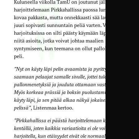
Kuluneella viikolla TamU on joutunut jälleen
harjoittelemaan Pirkkahallissa paossa lunta ja
kovaa pakkasta, mutta onnekkaasti sää lauhtuu
juuri sopivasti sunnuntain peliä varten. Viikon
harjoituksissa on silti päästy käymään läpi myös
niitä asioita, jotka voivat johtaa maalien
syntymiseen, kun teemana on ollut pallollinen
peli.
”Nyt on käyty läpi pelin avaamista ja pyritty
saamaan pelaajat samalle sivulle, jottei tule turhia
pallonmenetyksiä ja jouduta ottamaan vastaan.
Myös korkeaa prässiä ja boksin puolustamista on
käyty läpi, ja sen pitää alkaa näkyä jokaisessa
pelissä”
, Listenmaa kertoo.
”Pirkkahallissa ei päästä harjoittelemaan koko
kentällä, joten kaikkia variaatioita ei ole voitu
harjoitella, kun etäisyydet eivät ole normaalit.