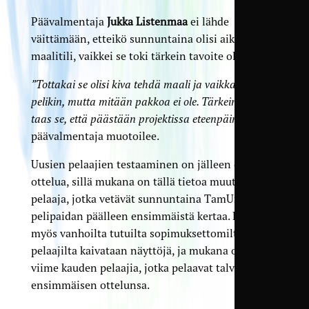
Päävalmentaja
Jukka Listenmaa
ei lähde
väittämään, etteikö sunnuntaina olisi aika avata
maalitili, vaikkei se toki tärkein tavoite ole.
”Tottakai se olisi kiva tehdä maali ja vaikka voittaa
pelikin, mutta mitään pakkoa ei ole. Tärkeintä on
taas se, että päästään projektissa eteenpäin”
,
päävalmentaja muotoilee.
Uusien pelaajien testaaminen on jälleen osa
ottelua, sillä mukana on tällä tietoa muutama
pelaaja, jotka vetävät sunnuntaina TamUn
pelipaidan päälleen ensimmäistä kertaa. Lisäksi
myös vanhoilta tutuilta sopimuksettomilta
pelaajilta kaivataan näyttöjä, ja mukana on myös
viime kauden pelaajia, jotka pelaavat talven
ensimmäisen ottelunsa.