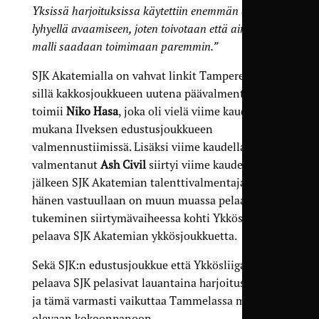
Yksissä harjoituksissa käytettiin enemmän aikaa
lyhyellä avaamiseen, joten toivotaan että ainakin se
malli saadaan toimimaan paremmin.”
SJK Akatemialla on vahvat linkit Tampereelle,
sillä kakkosjoukkueen uutena päävalmentajana
toimii
Niko Hasa
, joka oli vielä viime kaudella
mukana Ilveksen edustusjoukkueen
valmennustiimissä. Lisäksi viime kaudella TPV:tä
valmentanut
Ash Civil
siirtyi viime kauden
jälkeen SJK Akatemian talenttivalmentajaksi, ja
hänen vastuullaan on muun muassa pelaajien
tukeminen siirtymävaiheessa kohti Ykkösliigassa
pelaava SJK Akatemian ykkösjoukkuetta.
Sekä SJK:n edustusjoukkue että Ykkösliigassa
pelaava SJK pelasivat lauantaina harjoitusottelut,
ja tämä varmasti vaikuttaa Tammelassa mukana
olevaan kokoonpanoon.