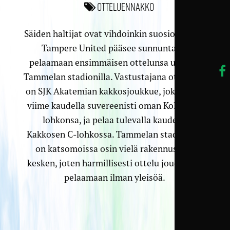
Otteluennakko
Säiden haltijat ovat vihdoinkin suosiollisia, ja
Tampere United pääsee sunnuntaina
pelaamaan ensimmäisen ottelunsa uudella
Tammelan stadionilla. Vastustajana ottelussa
on SJK Akatemian kakkosjoukkue, joka voitti
viime kaudella suvereenisti oman Kolmosen
lohkonsa, ja pelaa tulevalla kaudella
Kakkosen C-lohkossa. Tammelan stadionilla
on katsomoissa osin vielä rakennustyöt
kesken, joten harmillisesti ottelu joudutaan
pelaamaan ilman yleisöä.