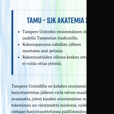
TAMU – SJK AKATEMIA 2
Tampere Unitedin ensimmäinen ottelu
uudella Tammelan stadionilla.
Kokoonpanossa nähdään jälleen
muutama uusi pelaaja.
Rakennustöiden ollessa kesken otteluun
ei voida ottaa yleisöä.
Tampere Unitedilla on kahden ensimmäisen
harjoituottelun jälkeen vielä talven maalitili
avaamatta, joten kauden ensimmäisen maalin
tekeminen on väistämättä mielessä, vaikkei tulos
olekaan harjoitusotteluissa päällimmäinen asia.