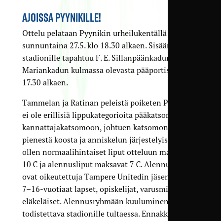
AJOISSA PYYNIKILLE!
Ottelu pelataan Pyynikin urheilukentällä
sunnuntaina 27.5. klo 18.30 alkaen. Sisäänkäynti
stadionille tapahtuu F. E. Sillanpäänkadun ja
Mariankadun kulmassa olevasta pääportista klo
17.30 alkaen.
Tammelan ja Ratinan peleistä poiketen Pyynikillä
ei ole erillisiä lippukategorioita pääkatsomoon ja
kannattajakatsomoon, johtuen katsomon
pienestä koosta ja anniskelun järjestelyistä. Näin
ollen normaalihintaiset liput otteluun maksavat
10 € ja alennusliput maksavat 7 €. Alennukseen
ovat oikeutettuja Tampere Unitedin jäsenet sekä
7–16-vuotiaat lapset, opiskelijat, varusmiehet ja
eläkeläiset. Alennusryhmään kuuluminen on
todistettava stadionille tultaessa. Ennakkoliput