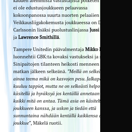
kauden aiemmista vastustajista poiketen GBK:lla
ei ole edustusjoukkueen pelaavassa
kokoonpanossa suurta nuorten pelaaiien joukkoa.
Veikkausliigakokemusta joukkueessa on David
Carlssonin lisäksi puolustuslinjassa
Jussi Roikolla
ja
Lawrence Smithillä
.
Tampere Unitedin päävalmentaja
Mikko Mäkelä
luonnehtii GBK:ta kovaksi vastukseksi ja näkee
Sinipaitojen tilanteen heikosti menneen Oulun
matkan jälkeen selkeänä.
”Meillä on selkeästi yksi
ainoa teema mikä on kasvojen pesu. Jalkapalloon
kuuluu tappiot, mutta ne on selkeästi helpompi
käsitellä ja hyväksyä jos kentällä annetaan aina
kaikki mitä on antaa. Tämä asia on käsitelty
joukkueen kanssa, ja uskon ja tiedän että
sunnuntaina nähdään kentällä kaikkensa antava
joukkue”
, Mäkelä ruotii.