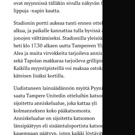
ovat myynnissä tälläkin sivulla näkyvän Osta
lippuja -napin kautta.
Stadionin portti aukeaa tunti ennen ottelun
alkua, ja paikalle kannattaa tulla hyvissä ajoin
jonojen välttämiseksi. Stadionilla yleisöä palvelee
heti klo 17.30 alkaen uutta Tampereen Ylpeys 20
Alea ja muita virvokkeita tarjoileva anniskelualue
sekä Tapolan makkaraa tarjoileva grillipiste.
Kaikilla myyntipisteillä voi maksaa ostoksensa
käteisen lisäksi kortilla.
Uudistuneen lainsäädännön myötä Pyynikille on
saatu Tampere Unitedin otteluihin katsomoon
sijoitettu anniskelualue, joka kattaa yli
kolmanneksen koko pääkatsomosta.
Anniskelualue on sijoitettu katsomon
länsipäätyyn eli sisääntuloportista katsoen
kauempaan päätyyn, joten kaikki löytävät