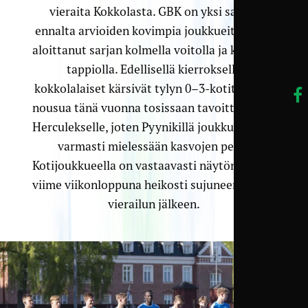
vieraita Kokkolasta. GBK on yksi sarjan
ennalta arvioiden kovimpia joukkueita, ja on
aloittanut sarjan kolmella voitolla ja kahdella
tappiolla. Edellisellä kierroksella
kokkolalaiset kärsivät tylyn 0–3-kotitappion
nousua tänä vuonna tosissaan tavoittelevalle
Herculekselle, joten Pyynikillä joukkueella on
varmasti mielessään kasvojen pesu.
Kotijoukkueella on vastaavasti näytön paikka
viime viikonloppuna heikosti sujuneen Oulun
vierailun jälkeen.