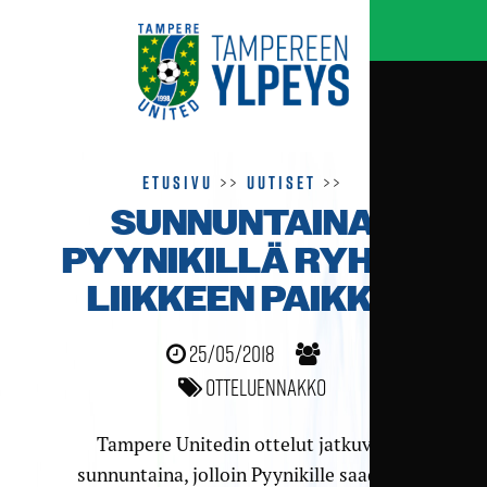
Etusivu
>>
Uutiset
>>
SUNNUNTAINA
PYYNIKILLÄ RYHTI­
LIIKKEEN PAIKKA
25/05/2018
Otteluennakko
Tampere Unitedin ottelut jatkuvat
sunnuntaina, jolloin Pyynikille saadaan