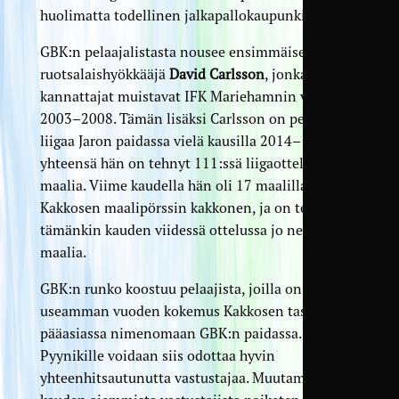
huolimatta todellinen jalkapallokaupunki.
GBK:n pelaajalistasta nousee ensimmäisenä esiin
ruotsalaishyökkääjä
David Carlsson
, jonka TamU-
kannattajat muistavat IFK Mariehamnin vuosilta
2003–2008. Tämän lisäksi Carlsson on pelannut
liigaa Jaron paidassa vielä kausilla 2014–15, ja
yhteensä hän on tehnyt 111:ssä liigaottelussa 26
maalia. Viime kaudella hän oli 17 maalillaan
Kakkosen maalipörssin kakkonen, ja on tehnyt
tämänkin kauden viidessä ottelussa jo neljä
maalia.
GBK:n runko koostuu pelaajista, joilla on jo
useamman vuoden kokemus Kakkosen tasolta, ja
pääasiassa nimenomaan GBK:n paidassa.
Pyynikille voidaan siis odottaa hyvin
yhteenhitsautunutta vastustajaa. Muutamista