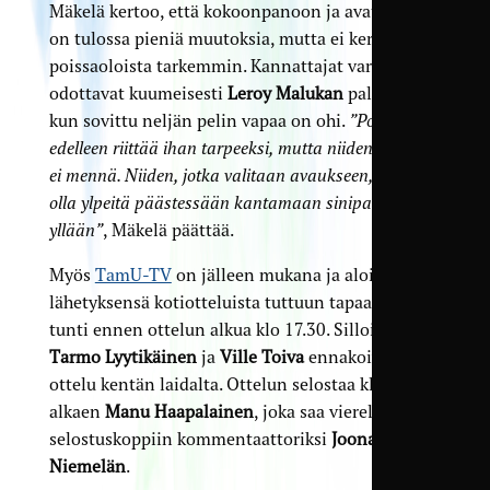
Mäkelä kertoo, että kokoonpanoon ja avaukseen
on tulossa pieniä muutoksia, mutta ei kerro
poissaoloista tarkemmin. Kannattajat varmasti
odottavat kuumeisesti
Leroy Malukan
paluuta nyt
kun sovittu neljän pelin vapaa on ohi.
”Poissaoloja
edelleen riittää ihan tarpeeksi, mutta niiden taakse
ei mennä. Niiden, jotka valitaan avaukseen, pitää
olla ylpeitä päästessään kantamaan sinipaitaa
yllään”
, Mäkelä päättää.
Myös
TamU-TV
on jälleen mukana ja aloittaa
lähetyksensä kotiotteluista tuttuun tapaan jo
tunti ennen ottelun alkua klo 17.30. Silloin
Tarmo Lyytikäinen
ja
Ville Toiva
ennakoivat illan
ottelu kentän laidalta. Ottelun selostaa klo 18.30
alkaen
Manu Haapalainen
, joka saa vierelleen
selostuskoppiin kommentaattoriksi
Joonas
Niemelän
.