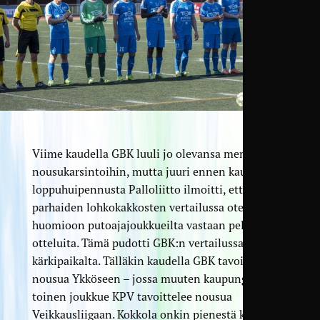
Viime kaudella GBK luuli jo olevansa menossa
nousukarsintoihin, mutta juuri ennen kauden
loppuhuipennusta Palloliitto ilmoitti, ettei
parhaiden lohkokakkosten vertailussa oteta
huomioon putoajajoukkueilta vastaan pelattuja
otteluita. Tämä pudotti GBK:n vertailussa pois
kärkipaikalta. Tälläkin kaudella GBK tavoittelee
nousua Ykköseen – jossa muuten kaupungin
toinen joukkue KPV tavoittelee nousua
Veikkausliigaan. Kokkola onkin pienestä koostaan