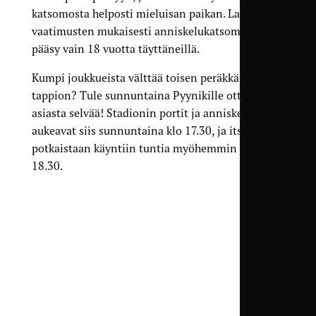
katsomosta helposti mieluisan paikan. Lain
vaatimusten mukaisesti anniskelukatsomoon on
pääsy vain 18 vuotta täyttäneillä.
Kumpi joukkueista välttää toisen peräkkäisen
tappion? Tule sunnuntaina Pyynikille ottamaan
asiasta selvää! Stadionin portit ja anniskelualue
aukeavat siis sunnuntaina klo 17.30, ja itse ottelu
potkaistaan käyntiin tuntia myöhemmin klo
18.30.