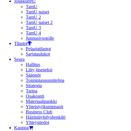
Joukkueet
TamU
TamU naiset
TamU 2
TamU naiset 2
TamU 3
TamU 4
Junnusivustolle
Tilastot
Pelaajatilastot
Sarjataulukot
Seura
Hallitus
Liity jäseneksi
Säännöt
Toimintasuunnitelma
Strategia
Tarina
Osakeanti
Materiaalipankki
Yhteistyö­kumppanit
Business Club
Häirintä­yhdyshenkilö
Yhteystiedot
Kauppa