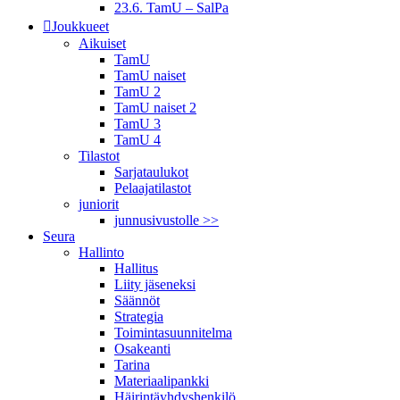
23.6. TamU – SalPa
Joukkueet
Aikuiset
TamU
TamU naiset
TamU 2
TamU naiset 2
TamU 3
TamU 4
Tilastot
Sarjataulukot
Pelaajatilastot
juniorit
junnusivustolle >>
Seura
Hallinto
Hallitus
Liity jäseneksi
Säännöt
Strategia
Toimintasuunnitelma
Osakeanti
Tarina
Materiaalipankki
Häirintä­yhdyshenkilö