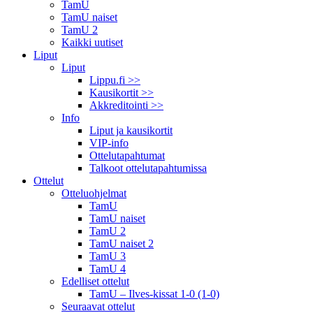
TamU
TamU naiset
TamU 2
Kaikki uutiset
Liput
Liput
Lippu.fi >>
Kausikortit >>
Akkreditointi >>
Info
Liput ja kausikortit
VIP-info
Ottelutapahtumat
Talkoot ottelu­tapahtumissa
Ottelut
Otteluohjelmat
TamU
TamU naiset
TamU 2
TamU naiset 2
TamU 3
TamU 4
Edelliset ottelut
TamU – Ilves-kissat 1-0 (1-0)
Seuraavat ottelut