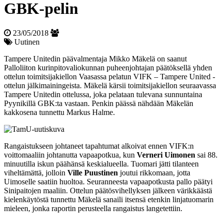
GBK-pelin
23/05/2018
Uutinen
Tampere Unitedin päävalmentaja Mikko Mäkelä on saanut
Palloliiton kurinpitovaliokunnan puheenjohtajan päätöksellä yhden
ottelun toimitsijakiellon Vaasassa pelatun VIFK – Tampere United -
ottelun jälkimainingeista. Mäkelä kärsii toimitsijakiellon seuraavassa
Tampere Unitedin ottelussa, joka pelataan tulevana sunnuntaina
Pyynikillä GBK:ta vastaan. Penkin päässä nähdään Mäkelän
kakkosena tunnettu Markus Halme.
Rangaistukseen johtaneet tapahtumat alkoivat ennen VIFK:n
voittomaaliin johtanutta vapaapotkua, kun
Verneri Uimonen
sai 88.
minuutilla iskun päähänsä keskialueella. Tuomari jätti tilanteen
viheltämättä, jolloin
Ville Puustinen
joutui rikkomaan, jotta
Uimoselle saatiin huoltoa. Seuranneesta vapaapotkusta pallo päätyi
Sinipaitojen maaliin. Ottelun päätösvihellyksen jälkeen värikkäästä
kielenkäytöstä tunnettu Mäkelä sanaili itsensä etenkin linjatuomarin
mieleen, jonka raportin perusteella rangaistus langetettiin.