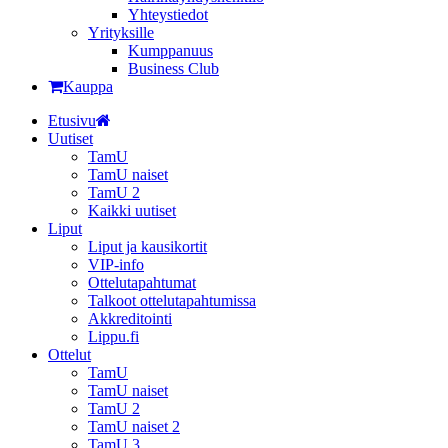
Yhteystiedot
Yrityksille
Kumppanuus
Business Club
Kauppa
Etusivu
Uutiset
TamU
TamU naiset
TamU 2
Kaikki uutiset
Liput
Liput ja kausikortit
VIP-info
Ottelutapahtumat
Talkoot ottelutapahtumissa
Akkreditointi
Lippu.fi
Ottelut
TamU
TamU naiset
TamU 2
TamU naiset 2
TamU 3