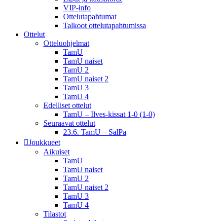
VIP-info
Ottelutapahtumat
Talkoot ottelu­tapahtumissa
Ottelut
Otteluohjelmat
TamU
TamU naiset
TamU 2
TamU naiset 2
TamU 3
TamU 4
Edelliset ottelut
TamU – Ilves-kissat 1-0 (1-0)
Seuraavat ottelut
23.6. TamU – SalPa
Joukkueet
Aikuiset
TamU
TamU naiset
TamU 2
TamU naiset 2
TamU 3
TamU 4
Tilastot