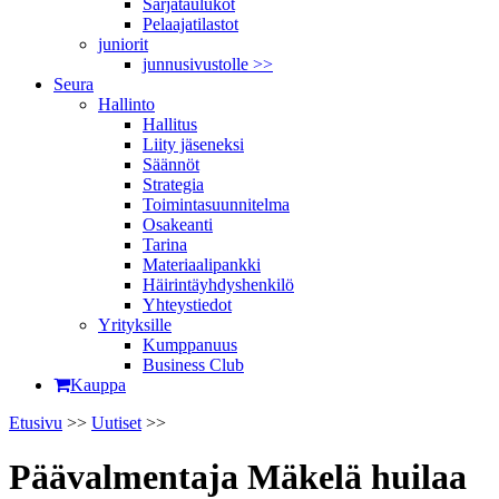
Sarjataulukot
Pelaajatilastot
juniorit
junnusivustolle >>
Seura
Hallinto
Hallitus
Liity jäseneksi
Säännöt
Strategia
Toimintasuunnitelma
Osakeanti
Tarina
Materiaalipankki
Häirintä­yhdyshenkilö
Yhteystiedot
Yrityksille
Kumppanuus
Business Club
Kauppa
Etusivu
>>
Uutiset
>>
Päävalmentaja Mäkelä huilaa