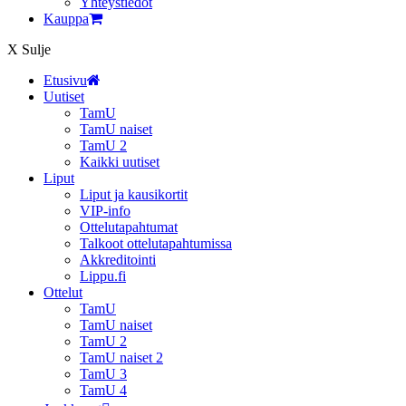
Yhteystiedot
Kauppa
X
Sulje
Etusivu
Uutiset
TamU
TamU naiset
TamU 2
Kaikki uutiset
Liput
Liput ja kausikortit
VIP-info
Ottelutapahtumat
Talkoot ottelutapahtumissa
Akkreditointi
Lippu.fi
Ottelut
TamU
TamU naiset
TamU 2
TamU naiset 2
TamU 3
TamU 4