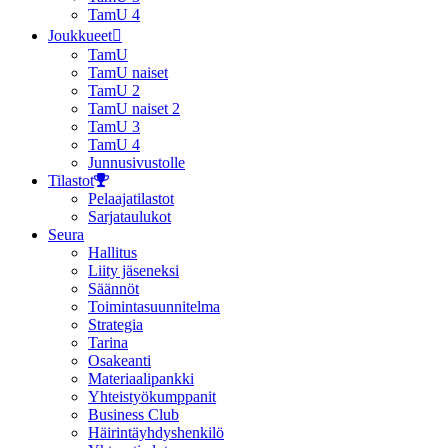
TamU 4
Joukkueet
TamU
TamU naiset
TamU 2
TamU naiset 2
TamU 3
TamU 4
Junnusivustolle
Tilastot
Pelaajatilastot
Sarjataulukot
Seura
Hallitus
Liity jäseneksi
Säännöt
Toimintasuunnitelma
Strategia
Tarina
Osakeanti
Materiaalipankki
Yhteistyö­kumppanit
Business Club
Häirintä­yhdyshenkilö