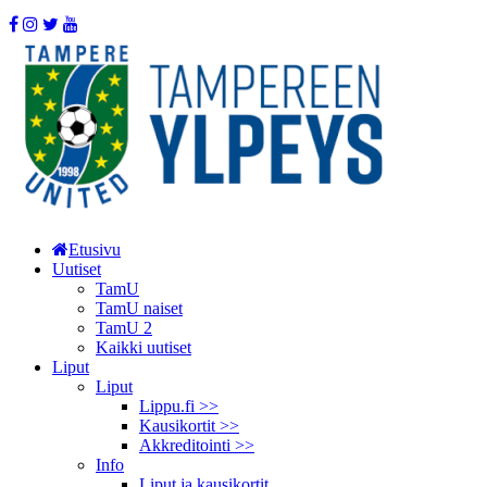
Etusivu
Uutiset
TamU
TamU naiset
TamU 2
Kaikki uutiset
Liput
Liput
Lippu.fi >>
Kausikortit >>
Akkreditointi >>
Info
Liput ja kausikortit