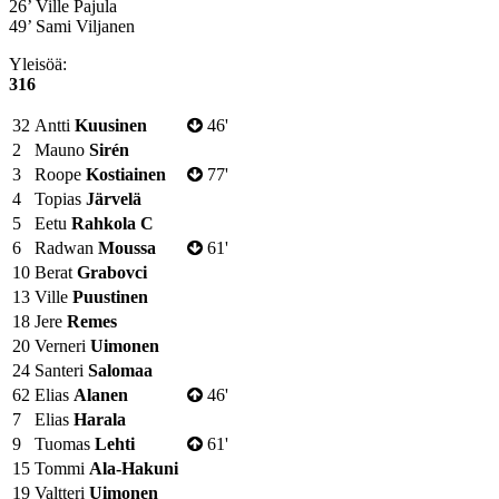
26’ Ville Pajula
49’ Sami Viljanen
Yleisöä:
316
32
Antti
Kuusinen
46'
2
Mauno
Sirén
3
Roope
Kostiainen
77'
4
Topias
Järvelä
5
Eetu
Rahkola
C
6
Radwan
Moussa
61'
10
Berat
Grabovci
13
Ville
Puustinen
18
Jere
Remes
20
Verneri
Uimonen
24
Santeri
Salomaa
62
Elias
Alanen
46'
7
Elias
Harala
9
Tuomas
Lehti
61'
15
Tommi
Ala-Hakuni
19
Valtteri
Uimonen