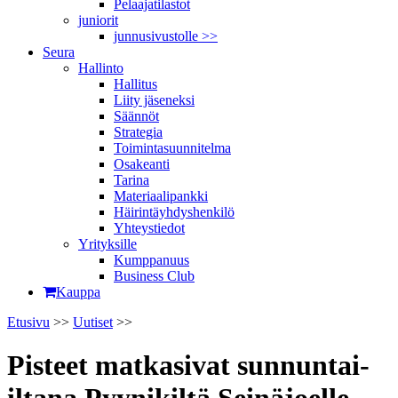
Pelaajatilastot
juniorit
junnusivustolle >>
Seura
Hallinto
Hallitus
Liity jäseneksi
Säännöt
Strategia
Toimintasuunnitelma
Osakeanti
Tarina
Materiaalipankki
Häirintä­yhdyshenkilö
Yhteystiedot
Yrityksille
Kumppanuus
Business Club
Kauppa
Etusivu
>>
Uutiset
>>
Pisteet matkasivat sunnuntai-