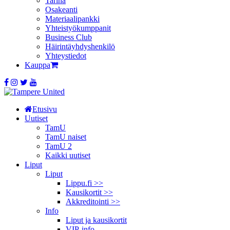
Tarina
Osakeanti
Materiaalipankki
Yhteistyö­kumppanit
Business Club
Häirintä­yhdyshenkilö
Yhteystiedot
Kauppa
Etusivu
Uutiset
TamU
TamU naiset
TamU 2
Kaikki uutiset
Liput
Liput
Lippu.fi >>
Kausikortit >>
Akkreditointi >>
Info
Liput ja kausikortit
VIP-info