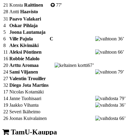
21
Konsta
Raittinen
77'
28
Antti
Haavisto
31
Paavo Valakari
4
Oskar Pihlaja
5
Joona Lautamaja
6
Ville Pajula
C
36’
8
Alex Kivimäki
11
Aleksi Pöntinen
66’
16
Robbie Malolo
20
Arttu Aromaa
67’
24
Sami Viljanen
79’
27
Valentin Trouiller
32
Diego Jota Martins
17
Nicolas Kotamäki
14
Janne Tuohisaari
79’
19
Jaakko Vihanta
36’
22
Severi Ikäheimo
26
Joonas Kuivalainen
66’
TamU-Kauppa