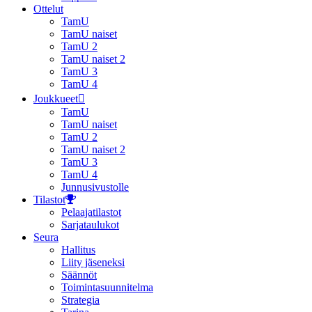
Ottelut
TamU
TamU naiset
TamU 2
TamU naiset 2
TamU 3
TamU 4
Joukkueet
TamU
TamU naiset
TamU 2
TamU naiset 2
TamU 3
TamU 4
Junnusivustolle
Tilastot
Pelaajatilastot
Sarjataulukot
Seura
Hallitus
Liity jäseneksi
Säännöt
Toimintasuunnitelma
Strategia