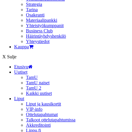
Strategia
Tarina
Osakeanti
Materiaalipankki
Yhteistyö­kumppanit
Business Club
Häirintä­yhdyshenkilö
Yhteystiedot
Kauppa
X
Sulje
Etusivu
Uutiset
TamU
TamU naiset
TamU 2
Kaikki uutiset
Liput
Liput ja kausikortit
VIP-info
Ottelutapahtumat
Talkoot ottelutapahtumissa
Akkreditointi
Lippu.fi