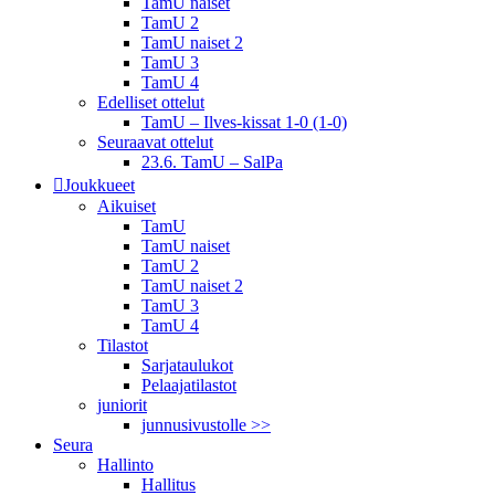
TamU naiset
TamU 2
TamU naiset 2
TamU 3
TamU 4
Edelliset ottelut
TamU – Ilves-kissat 1-0 (1-0)
Seuraavat ottelut
23.6. TamU – SalPa
Joukkueet
Aikuiset
TamU
TamU naiset
TamU 2
TamU naiset 2
TamU 3
TamU 4
Tilastot
Sarjataulukot
Pelaajatilastot
juniorit
junnusivustolle >>
Seura
Hallinto
Hallitus