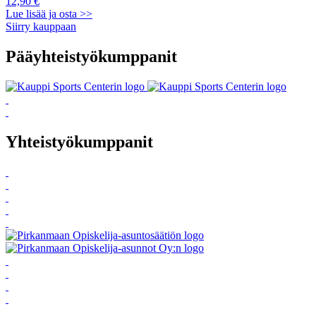
12,90 €
Lue lisää ja osta >>
Siirry kauppaan
Pääyhteistyökumppanit
Yhteistyökumppanit