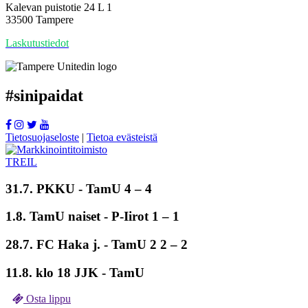
Kalevan puistotie 24 L 1
33500 Tampere
Laskutustiedot
#
sinipaidat
Tietosuojaseloste
|
Tietoa evästeistä
31.7. PKKU -
TamU
4 – 4
1.8.
TamU naiset
- P-Iirot 1 – 1
28.7. FC Haka j. -
TamU 2
2 – 2
11.8. klo 18 JJK - TamU
Osta lippu