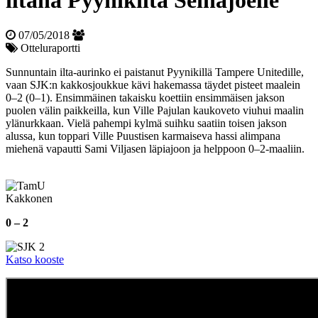
iltana Pyynikiltä Seinäjoelle
07/05/2018
Otteluraportti
Sunnuntain ilta-aurinko ei paistanut Pyynikillä Tampere Unitedille,
vaan SJK:n kakkosjoukkue kävi hakemassa täydet pisteet maalein
0–2 (0–1). Ensimmäinen takaisku koettiin ensimmäisen jakson
puolen välin paikkeilla, kun Ville Pajulan kaukoveto viuhui maalin
ylänurkkaan. Vielä pahempi kylmä suihku saatiin toisen jakson
alussa, kun toppari Ville Puustisen karmaiseva hassi alimpana
miehenä vapautti Sami Viljasen läpiajoon ja helppoon 0–2-maaliin.
Kakkonen
0 – 2
Katso kooste