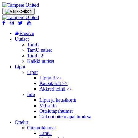
Etusivu
Uutiset
TamU
TamU naiset
TamU 2
Kaikki uutiset
Liput
Liput
Lippu.fi >>
Kausikortit >>
Akkreditointi >>
Info
Liput ja kausikortit
VIP-info
Ottelutapahtumat
Talkoot ottelu­tapahtumissa
Ottelut
Otteluohjelmat
TamU