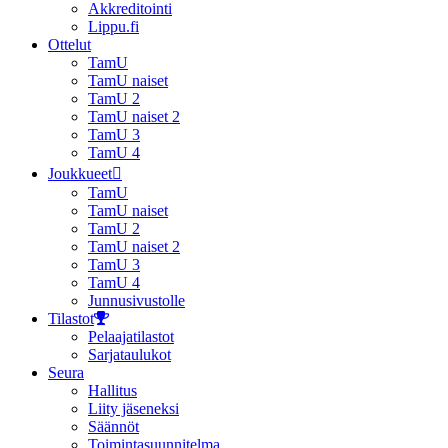
Akkreditointi
Lippu.fi
Ottelut
TamU
TamU naiset
TamU 2
TamU naiset 2
TamU 3
TamU 4
Joukkueet
TamU
TamU naiset
TamU 2
TamU naiset 2
TamU 3
TamU 4
Junnusivustolle
Tilastot
Pelaajatilastot
Sarjataulukot
Seura
Hallitus
Liity jäseneksi
Säännöt
Toimintasuunnitelma