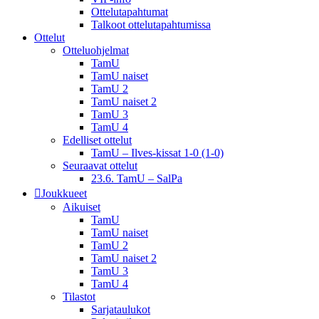
Ottelutapahtumat
Talkoot ottelu­tapahtumissa
Ottelut
Otteluohjelmat
TamU
TamU naiset
TamU 2
TamU naiset 2
TamU 3
TamU 4
Edelliset ottelut
TamU – Ilves-kissat 1-0 (1-0)
Seuraavat ottelut
23.6. TamU – SalPa
Joukkueet
Aikuiset
TamU
TamU naiset
TamU 2
TamU naiset 2
TamU 3
TamU 4
Tilastot
Sarjataulukot