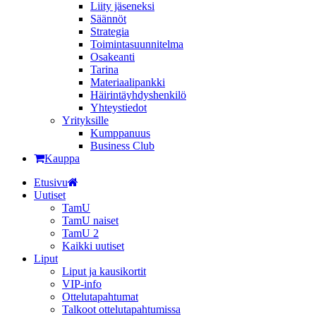
Liity jäseneksi
Säännöt
Strategia
Toimintasuunnitelma
Osakeanti
Tarina
Materiaalipankki
Häirintä­yhdyshenkilö
Yhteystiedot
Yrityksille
Kumppanuus
Business Club
Kauppa
Etusivu
Uutiset
TamU
TamU naiset
TamU 2
Kaikki uutiset
Liput
Liput ja kausikortit
VIP-info
Ottelutapahtumat
Talkoot ottelutapahtumissa