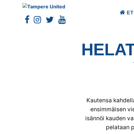
ET
HELA
Kautensa kahdella
ensimmäisen vie
isännöi kauden vah
pelataan p