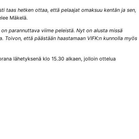
ti taas hetken ottaa, että pelaajat omaksuu kentän ja sen,
telee Mäkelä.
u on parannuttava viime peleistä. Nyt on alusta missä
aa. Toivon, että päästään haastamaan VIFK:n kunnolla myös
rana lähetyksenä klo 15.30 alkaen, jolloin ottelua