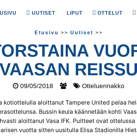
USIVU
UUTISET
LIPUT
OTTELUT
Etusivu
>>
Uutiset
>>
TORSTAINA VUO
VAASAN REISS
09/05/2018
Otteluennakko
 kotiottelulla aloittanut Tampere United pelaa he
rasottelunsa. Bussin keula käännetään kohti Vaasa
vasti aloittanut Vasa IFK. Puitteet ovat ottelussa k
arisen vuotta sitten uusitulla Elisa Stadionilla Hie