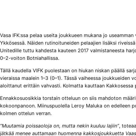
Vasa IFK:ssa pelaa useita joukkueen mukana jo useamman vu
Ykkösessä. Näiden rutinoituneiden pelaajien lisäksi riveiss
Unitedille tuttu kahdesta kauteen 2017 valmistaneesta harjo
0–2-voiton Botniahallissa.
Tällä kaudella VIFK puolestaan on hiukan niskan päällä sarj
vieraissa maalein 1–3 (0–1). Tässä vaiheessa joukkueiden v
aloittanut erittäin vahvasti. Kolmatta kauttaan Kakkosessa
Ennakkosuosikkia torstain otteluun on siis mahdoton määrit
kokoonpanoon. Miinuspuolella Leroy Maluka on edelleen pois
kolmen ottelun verran.
”Muutamia poissaoloja on, mutta nekin kuuluu lajiin”
, tote
jätkää menee auttamaan huomenna kakkosjoukkuetta Vaasan