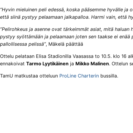
”Hyvin mieluinen peli edessä, koska pääsemme hyvälle ja oik
että siinä pystyy pelaamaan jalkapalloa. Harmi vain, että h
”Pelirohkeus ja asenne ovat tärkeimmät asiat, mitä haluan 
pystyy syöttämään ja pelaamaan joten sen taakse ei enää p
pallollisessa pelissä”
, Mäkelä päättää
Ottelu pelataan Elisa Stadionilla Vaasassa to 10.5. klo 16 a
ennakoivat
Tarmo Lyytikäinen
ja
Mikko Malinen
. Ottelun 
TamU matkustaa otteluun
ProLine Charterin
bussilla.