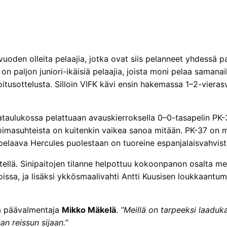
oden olleita pelaajia, jotka ovat siis pelanneet yhdessä 
ä on paljon juniori-ikäisiä pelaajia, joista moni pelaa sama
itusottelusta. Silloin VIFK kävi ensin hakemassa 1–2-vieras
ataulukossa pelattuaan avauskierroksella 0–0-tasapelin PK-3
oimasuhteista on kuitenkin vaikea sanoa mitään. PK-37 on m
 pelaava Hercules puolestaan on tuoreine espanjalaisvahvist
ellä. Sinipaitojen tilanne helpottuu kokoonpanon osalta me
sa, ja lisäksi ykkösmaalivahti Antti Kuusisen loukkaantumi
aa päävalmentaja
Mikko Mäkelä
.
”Meillä on tarpeeksi laaduka
 reissun sijaan.”