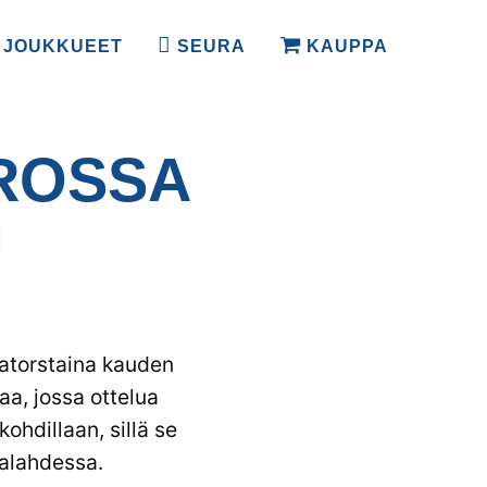
JOUKKUEET
SEURA
KAUPPA
ROSSA
U
latorstaina kauden
a, jossa ottelua
ohdillaan, sillä se
talahdessa.