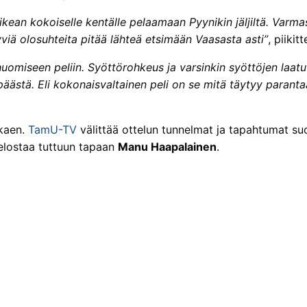
ean kokoiselle kentälle pelaamaan Pyynikin jäljiltä. Varmas
yviä olosuhteita pitää lähteä etsimään Vaasasta asti”
, piikit
huomiseen peliin. Syöttörohkeus ja varsinkin syöttöjen laat
äästä. Eli kokonaisvaltainen peli on se mitä täytyy parant
lkaen.
TamU-TV
välittää ottelun tunnelmat ja tapahtumat suo
selostaa tuttuun tapaan
Manu Haapalainen
.