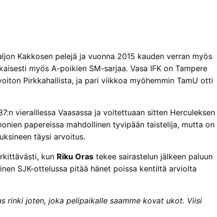
paljon Kakkosen pelejä ja vuonna 2015 kauden verran myös
naikaisesti myös A-poikien SM-sarjaa. Vasa IFK on Tampere
voiton Pirkkahallista, ja pari viikkoa myöhemmin TamU otti
7:n vieraillessa Vaasassa ja voitettuaan sitten Herculeksen
onien papereissa mahdollinen tyvipään taistelija, mutta on
uksineen täysi arvoitus.
rkittävästi, kun
Riku Oras
tekee sairastelun jälkeen paluun
nen SJK-ottelussa pitää hänet poissa kentiltä arviolta
s rinki joten, joka pelipaikalle saamme kovat ukot. Viisi