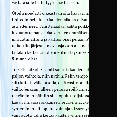
vastata sille heitettyyn haasteeseen.
Ottelu noudatti oikeastaan sitä kaavaa, millä
Unitedin pelit koko kauden aikana olivat tähän
asti edenneet. TamU maalasi kahta poikkeusta
lukuunottamatta joka kerta ensimmäisen viiden
minuutin aikana ja karkasi pian perään. Pelit
ratkottiin järjestään avausjakson aikana ja
tälläkin kertaa tauolle mentiin täysin selvissä 0–
8-numeroissa.
Toiselle jaksolle TamU suoritti kauden aikana
paljon vaihtoja, niin nytkin. Pelin tempo pysyi
silti kiitettävällä tasolla, eikä vastustajalla ollut
vaihtojenkaan jälkeen perässä roikkumista. Isoin
repeäminen nähtiin siis lopulta Toijalassa, mutta
kauan ilmassa roikkuneen seuraennätyksen
syntyminen oli lopulta vain ajan kysymys. Aika
vain odotti tällä kertaa kauden viimeiseen peliin