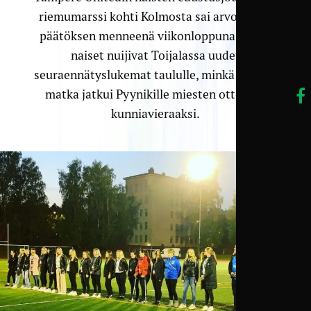
riemumarssi kohti Kolmosta sai arvoisensa
päätöksen menneenä viikonloppuna. Ensin
naiset nuijivat Toijalassa uudet
seuraennätyslukemat taululle, minkä jälkeen
matka jatkui Pyynikille miesten otteluun
kunniavieraaksi.