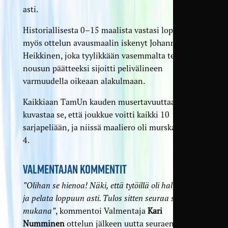
asti.
Historiallisesta 0–15 maalista vastasi lopulta
myös ottelun avausmaalin iskenyt Johanna
Heikkinen, joka tyylikkään vasemmalta tehdyn
nousun päätteeksi sijoitti pelivälineen
varmuudella oikeaan alakulmaan.
Kaikkiaan TamUn kauden musertavuuttaa
kuvastaa se, että joukkue voitti kaikki 10
sarjapeliään, ja niissä maaliero oli murskaava 84–
4.
VALMENTAJAN KOMMENTIT
”Olihan se hienoa! Näki, että tytöillä oli halu voittaa
ja pelata loppuun asti. Tulos sitten seuraa sen
mukana”
, kommentoi Valmentaja
Kari
Numminen
ottelun jälkeen uutta seuraennätystä.