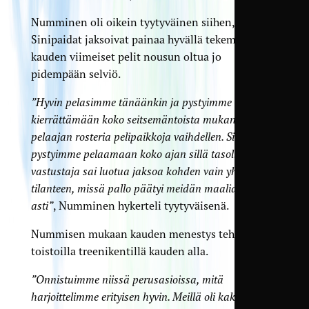
Numminen oli oikein tyytyväinen siihen, että
Sinipaidat jaksoivat painaa hyvällä tekemisellä
kauden viimeiset pelit nousun oltua jo
pidempään selviö.
”Hyvin pelasimme tänäänkin ja pystyimme
kierrättämään koko seitsemäntoista mukana olleen
pelaajan rosteria pelipaikkoja vaihdellen. Silti
pystyimme pelaamaan koko ajan sillä tasolla, että
vastustaja sai luotua jaksoa kohden vain yhden
tilanteen, missä pallo päätyi meidän maalialueelle
asti”
, Numminen hykerteli tyytyväisenä.
Nummisen mukaan kauden menestys tehtiin
toistoilla treenikentillä kauden alla.
”Onnistuimme niissä perusasioissa, mitä
harjoittelimme erityisen hyvin. Meillä oli kaksi