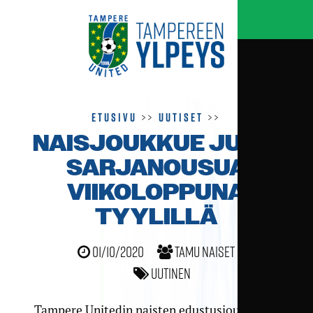
Etusivu
>>
Uutiset
>>
NAISJOUKKUE JUHLI
SARJA­NOUSUA
VIIKO­LOPPUNA
TYYLILLÄ
01/10/2020
TamU naiset
Uutinen
Tampere Unitedin naisten edustusjoukkueen