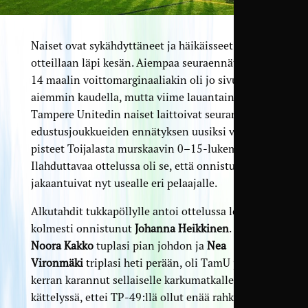
Naiset ovat sykähdyttäneet ja häikäisseet
otteillaan läpi kesän. Aiempaa seuraennätystä eli
14 maalin voittomarginaaliakin oli jo sivuttu
aiemmin kaudella, mutta viime lauantaina
Tampere Unitedin naiset laittoivat seuran
edustusjoukkueiden ennätyksen uusiksi viemällä
pisteet Toijalasta murskaavin 0–15-lukemin.
Ilahduttavaa ottelussa oli se, että onnistumiset
jakaantuivat nyt usealle eri pelaajalle.
Alkutahdit tukkapöllylle antoi ottelussa lopulta
kolmesti onnistunut
Johanna Heikkinen
. Kun
Noora Kakko
tuplasi pian johdon ja
Nea
Vironmäki
triplasi heti perään, oli TamU jälleen
kerran karannut sellaiselle karkumatkalle heti
kättelyssä, ettei TP-49:llä ollut enää rahkeita