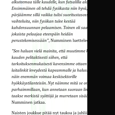
alkuteemaa tälle kaudelle, kun futsalilla aloitettiin.
Ensimmäinen oli tehdä fysiikasta niin hyvä, että
pärjäämme sillä vaikka tulisi suoritustasossa
vaihteluita, niin fysiikan tulee kestää
kahdensuunnan pelaamisen. Toinen oli saattaa
jokaista pelaajaa eteenpäin heidän
perustekemisessään”
, Numminen luettelee.
”Sen haluan vielä mainita, että muutimme kesken
kauden pelitaktisesti siihen, että
tarkoituksenmukaisesti kavensimme ottaen
laitalinkit leveydestä kapeammalle ja halusimme
näin enemmän voimaa keskisektorille
hyökkäystilanteisiin. Nyt näimme mitä se on
parhaimmillaan, kun annetaan suoraan linjan
taakse merkistä syöttöjä ja murretaan sisään”
,
Numminen jatkaa.
Naisten joukkue pitää nyt taukoa ja juhlii