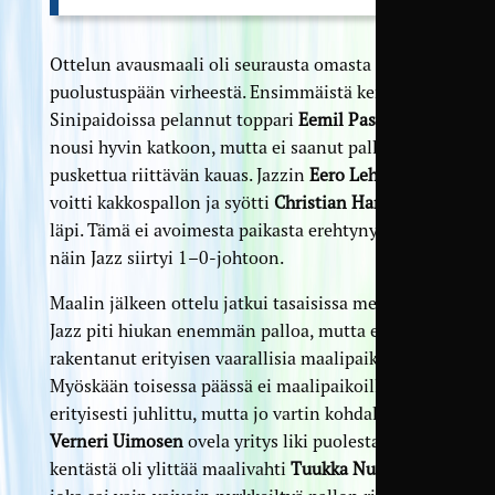
Ottelun avausmaali oli seurausta omasta
puolustuspään virheestä. Ensimmäistä kertaa
Sinipaidoissa pelannut toppari
Eemil Pasanen
nousi hyvin katkoon, mutta ei saanut palloa
puskettua riittävän kauas. Jazzin
Eero Lehtinen
voitti kakkospallon ja syötti
Christian Harjanteen
läpi. Tämä ei avoimesta paikasta erehtynyt, ja
näin Jazz siirtyi 1–0-johtoon.
Maalin jälkeen ottelu jatkui tasaisissa merkeissä.
Jazz piti hiukan enemmän palloa, mutta ei
rakentanut erityisen vaarallisia maalipaikkoja.
Myöskään toisessa päässä ei maalipaikoilla
erityisesti juhlittu, mutta jo vartin kohdalla
Verneri Uimosen
ovela yritys liki puolesta
kentästä oli ylittää maalivahti
Tuukka Nurmen
,