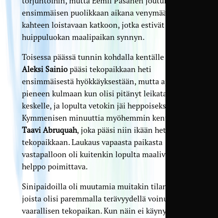
torjuntoihin, mutta Eemil Pasanen joutui jakson
ensimmäisen puolikkaan aikana venymään
kahteen loistavaan katkoon, jotka estivät
huippuluokan maalipaikan synnyn.
Toisessa päässä tunnin kohdalla kentälle otettu
Aleksi Sainio
pääsi tekopaikkaan heti
ensimmäisestä hyökkäyksestään, mutta ajautui
pieneen kulmaan kun olisi pitänyt leikata
keskelle, ja lopulta vetokin jäi heppoiseksi.
Kymmenisen minuuttia myöhemmin kentälle tuli
Taavi Abruquah
, joka pääsi niin ikään heti
tekopaikkaan. Laukaus vapaasta paikasta
vastapalloon oli kuitenkin lopulta maalivahdille
helppo poimittava.
Sinipaidoilla oli muutamia muitakin tilanteita,
joista olisi paremmalla terävyydellä voinut luoda
vaarallisen tekopaikan. Kun näin ei käynyt, Jazz