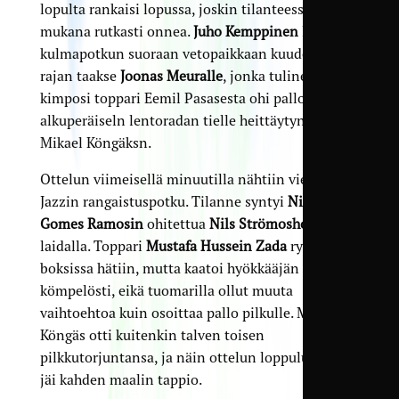
lopulta rankaisi lopussa, joskin tilanteessa oli
mukana rutkasti onnea.
Juho Kemppinen
lähetti
kulmapotkun suoraan vetopaikkaan kuudentoista
rajan taakse
Joonas Meuralle
, jonka tulinen veto
kimposi toppari Eemil Pasasesta ohi pallon
alkuperäiseln lentoradan tielle heittäytyneen
Mikael Köngäksn.
Ottelun viimeisellä minuutilla nähtiin vielä
Jazzin rangaistuspotku. Tilanne syntyi
Nicolas
Gomes Ramosin
ohitettua
Nils Strömosholmin
laidalla. Toppari
Mustafa Hussein Zada
ryntäsi
boksissa hätiin, mutta kaatoi hyökkääjän hiukan
kömpelösti, eikä tuomarilla ollut muuta
vaihtoehtoa kuin osoittaa pallo pilkulle. Mikael
Köngäs otti kuitenkin talven toisen
pilkkutorjuntansa, ja näin ottelun loppulukemiksi
jäi kahden maalin tappio.