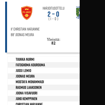
Harjoitusottelu
2 – 0
( 1 – 0 )
11' Christian Harjanne
88' Joonas Meura
Yleisöä:
82
Tuukka Nurmi
Fatoghoma Kourouma
Jussi Lemio
Joonas Meura
Mostafa Mohammadi
Rasmus Laaksonen
74’
Joona Visavuori
59’
Juho Kemppinen
Christian Harjanne
67’