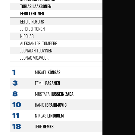
Tobias Laaksonen
71’
Eero Lehtinen
59’
Eetu Lindfors
Juho Lehtonen
71’
Nicolas
67’
Aleksanteri Tomberg
59’
Joonatan Tuovinen
74’
Joonas Visavuori
59’
1
Mikael
Köngäs
3
Eemil
Pasanen
8
Mustafa
Hussein Zada
10
Haris
Ibrahimovic
77'
11
Niklas
Lindholm
18
Jere
Remes
72'