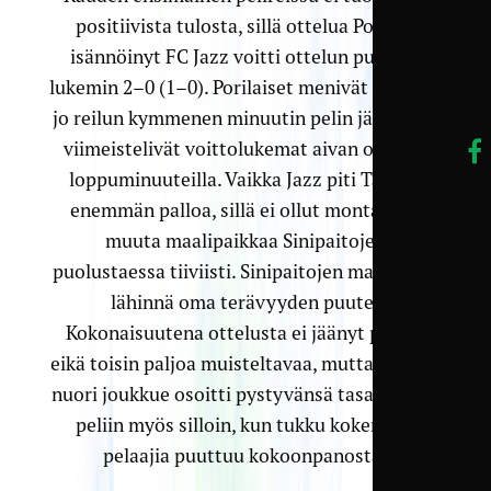
positiivista tulosta, sillä ottelua Porissa
isännöinyt FC Jazz voitti ottelun puhtain
lukemin 2–0 (1–0). Porilaiset menivät johtoon
jo reilun kymmenen minuutin pelin jälkeen ja
viimeistelivät voittolukemat aivan ottelun
loppuminuuteilla. Vaikka Jazz piti TamUa
enemmän palloa, sillä ei ollut montakaan
muuta maalipaikkaa Sinipaitojen
puolustaessa tiiviisti. Sinipaitojen maalit esti
lähinnä oma terävyyden puute.
Kokonaisuutena ottelusta ei jäänyt puolin
eikä toisin paljoa muisteltavaa, mutta TamUn
nuori joukkue osoitti pystyvänsä tasapäiseen
peliin myös silloin, kun tukku kokeneita
pelaajia puuttuu kokoonpanosta.