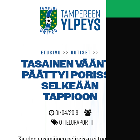
Etusivu
>>
Uutiset
>>
TASAINEN VÄÄNTÖ
PÄÄTTYI PORISSA
SELKEÄÄN
TAPPIOON
01/04/2019
Otteluraportti
Kauden ensimäinen pelireissu ei tuottanut