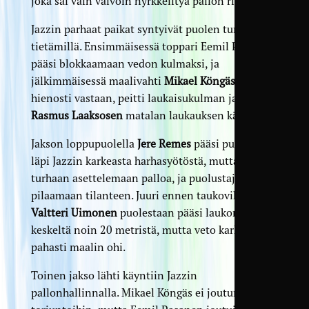
joka sai vain vaivoin nyrkkeiltyä pallon riman yli.
Jazzin parhaat paikat syntyivät puolen tunnin
tietämillä. Ensimmäisessä toppari Eemil Pasanen
pääsi blokkaamaan vedon kulmaksi, ja
jälkimmäisessä maalivahti
Mikael Köngäs
tuli
hienosti vastaan, peitti laukaisukulman ja torjui
Rasmus Laaksosen
matalan laukauksen kädellään.
Jakson loppupuolella
Jere Remes
pääsi puolittain
läpi Jazzin karkeasta harhasyötöstä, mutta jäi
turhaan asettelemaan palloa, ja puolustaja ehti
pilaamaan tilanteen. Juuri ennen taukovihellystä
Valtteri Uimonen
puolestaan pääsi laukomaan
keskeltä noin 20 metristä, mutta veto karkasi
pahasti maalin ohi.
Toinen jakso lähti käyntiin Jazzin
pallonhallinnalla. Mikael Köngäs ei joutunut