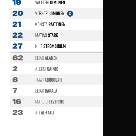
19
Valtteri
Uimonen
46'
20
Verneri
Uimonen
C
21
Konsta
Raittinen
59'
22
Matias
Stark
86'
27
Nils
Strömsholm
62
Elias
Alanen
2
Aleksi
Sainio
59'
6
Taavi
Abruquah
72'
7
Elias
Harala
77'
16
Marcio
Severino
86'
23
Ali
Al-Fatli
46'