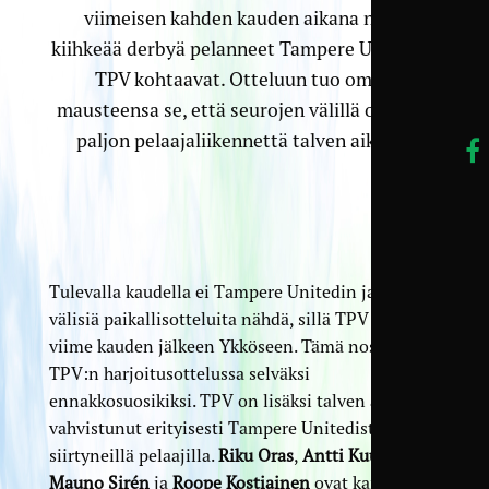
viimeisen kahden kauden aikana neljä
kiihkeää derbyä pelanneet Tampere United ja
TPV kohtaavat. Otteluun tuo oman
mausteensa se, että seurojen välillä on ollut
paljon pelaajaliikennettä talven aikana.
Tulevalla kaudella ei Tampere Unitedin ja TPV:n
välisiä paikallisotteluita nähdä, sillä TPV nousi
viime kauden jälkeen Ykköseen. Tämä nostaa
TPV:n harjoitusottelussa selväksi
ennakkosuosikiksi. TPV on lisäksi talven aikana
vahvistunut erityisesti Tampere Unitedista
siirtyneillä pelaajilla.
Riku Oras
,
Antti Kuusinen
,
Mauno Sirén
ja
Roope Kostiainen
ovat kaikki