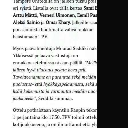
Tampere Unitedilla on jälleen tukku poissaoloja
eri syistä. Listalla ovat tällä kertaa
Sami Ekmark
,
Arttu Mättö
,
Verneri Uimonen
,
Eemil Pasanen
,
Aleksi Sainio
ja
Omar Khary
. Jalkeille saadaan
poissaoloista huolimatta vahva joukkue
haastamaan TPV.
Myös päävalmentaja Mourad Seddiki näkee, että
Ykkösessä pelaava vastustaja on
ennakkoasetelmissa niskan päällä.
”Meillä on
jälleen hyvä tilaisuus pelata kova peli.
Tavoitteenamme on parantaa sekä meidän
puolustus- että hyökkäyspelaamista, sekä saada
lisää kokemusta ja varmuutta meidän nuorelle
joukkueelle”
, Seddiki summaa.
Ottelu potkaistaan käyntiin Kaupin tekonurmella
1 perjantaina klo 17.30. TPV toimii ottelussa
kotijoukkueena, ja on ilmoittanut että yleisön