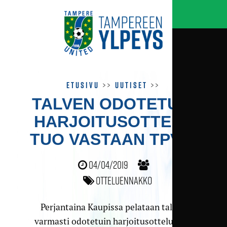
Etusivu
>>
Uutiset
>>
TALVEN ODOTETUIN
HARJOITUS­OTTELU
TUO VASTAAN TPV:N
04/04/2019
Otteluennakko
Perjantaina Kaupissa pelataan talven
varmasti odotetuin harjoitusottelu, kun