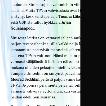
kuuluneet Sinipaitojen avainmiehiin viime
kausina. Muita TPV:n vahvistuksia ovat Hakasta
siirtynyt keskikenttäpelaaja
Tuomas Lähdesmäki
sekä GBK:sta tullut hyökkääjä
Arjan
Goljahanpoor
.
Sinisessä leirissä on varmasti jälleen mukana
paljon revanssihenkeä, sillä kaikki neljä Kakkosen
kohtaamista päättyivät menneinä kahtena
kautena TPV:n voittoon. Nämä muistot palaavat
varmasti vääjäämättä kaikkien näissä otteluissa
mukana olleiden pelaajien mieliin. Lisäksi
Tampere Unitediin on siirtynyt päävalmentaja
Mourad Seddikin
perässä paljon viime kaudella
TPV:n A-pojissa pelanneita pelaajia, joilla on
varmasti vahvoja näyttöhaluja, kun vastassa on
heidän edellinen seuransa.