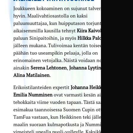
Joukkueen kokoaminen on sujunut talven aikana
hyvin. Maalivahti­osastolla on kaksi
paluumuuttajaa, kun huipputason torjuntoja
aikaisemmilla kausilla tehnyt
Kiira Kaivola
tekee
paluun Sinipaitoihin, ja myös
Hilkka Palo
on
jälleen mukana. Tulivoimaa kentän toiseen
päähän tuo useampikin pelaaja, jolla on
erinomainen vetojalka. Näistä voidaan nostaa
ainakin
Serena Lehtonen
,
Johanna Lyytinen
sekä
Alina Matilainen
.
Erikoistilanteiden expertit
Johanna Heikkinen
ja
Emilia Numminen
ovat varmasti kesän aikana
tehokkaita viime vuoden tapaan. Tästä saatiin jo
esimakua taannoisessa Suomen Cupin ottelussa
TamFua vastaan, kun Heikkinen teki jälleen
maalin suoraan kulmapotkusta ja Numminen
vimeisteli upealla puoli-volleylle. Kaksikko janoaa