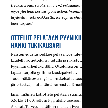
Hyökkäyspäässä olisi tilaa 1–2 pelaajalle, jotta
myös ylin linja kestäisi poissaoloja. Voimme siis
täydentää vielä joukkuetta, jos sopivia ehdokkaita
tulee tarjolle.”
OTTELUT PELATAAN PYYNIKILLÄ –
HANKI TUKIKAUSARI
Naisten edustusjoukkue pelaa myös tulevalla
kaudella kotiottelunsa tutulla ja rakastetulla
Pyynikin urheilukentällä. Otteluissa on tuttuun
tapaan tarjolla grilli- ja kioskipalvelut.
Todennäköisesti myös anniskelualue saadaan
järjestettyä, mutta tämä varmistuu lähiaikoina.
Ensimmäinen kotiottelu pelataan sunnuntaina
3.5. klo 14.00, jolloin Pyynikille saadaan vieraaksi
Apassit. Tervetuloa tällöin mukaan Pyynikin