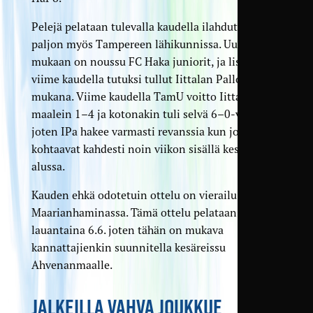
Pelejä pelataan tulevalla kaudella ilahduttavan
paljon myös Tampereen lähikunnissa. Uutena
mukaan on noussu FC Haka juniorit, ja lisäksi
viime kaudella tutuksi tullut Iittalan Pallo on
mukana. Viime kaudella TamU voitto Iittalassa
maalein 1–4 ja kotonakin tuli selvä 6–0-voitto,
joten IPa hakee varmasti revanssia kun joukkueet
kohtaavat kahdesti noin viikon sisällä kesäkuun
alussa.
Kauden ehkä odotetuin ottelu on vierailu
Maarianhaminassa. Tämä ottelu pelataan
lauantaina 6.6. joten tähän on mukava
kannattajienkin suunnitella kesäreissu
Ahvenanmaalle.
JALKEILLA VAHVA JOUKKUE