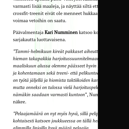
varmasti lisää maaleja, ja näyttää siltä että talven
crossfit-treenit eivät ole menneet hukkaan, vaan
voimaa vetoihin on saatu.
Päävalmentaja
Kari Numminen
katsoo kohti
sarjakautta luottavaisena.
”Tammi-helmikuun kireät pakkaset aiheuttivat
hieman takapakkia harjoitus­suunnitelmaan, mutta
maaliskuun alussa olemme päässeet hyvin kentälle
ja kohentamaan sekä treeni- että pelikuntoa. Vielä
on työtä jäljellä ja hiomista taktiikoiden kanssa,
mutta onneksi on tulossa vielä harjoituspelejä, joissa
nämäkin saadaan varmasti kuntoon
”, Numminen
näkee.
”Pelaajamäärä on nyt myös hyvä, sillä pelipaikka­
kohtaisesti katsoen joukkueessa on tällä hetkellä
alimmilla linjoilla hyvä määrä pelaajia.