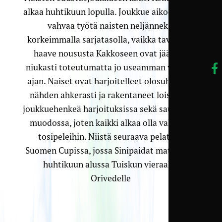
alkaa huhtikuun lopulla. Joukkue aikoo jatkaa
vahvaa työtä naisten neljänneksi
korkeimmalla sarjatasolla, vaikka tavoite ja
haave noususta Kakkoseen ovat jääneet
niukasti toteutumatta jo useamman vuoden
ajan. Naiset ovat harjoitelleet olosuhteisiin
nähden ahkerasti ja rakentaneet loistavaa
joukkuehenkeä harjoituksissa sekä saunaillan
muodossa, joten kaikki alkaa olla valmiina
tosipeleihin. Niistä seuraava pelataan
Suomen Cupissa, jossa Sinipaidat matkustaa
huhtikuun alussa Tuiskun vieraaksi
Orivedelle