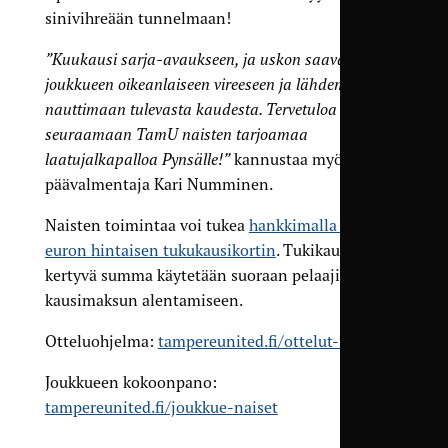
sinivihreään tunnelmaan!
”Kuukausi sarja-avaukseen, ja uskon saavamme
joukkueen oikeanlaiseen vireeseen ja lähdemme
nauttimaan tulevasta kaudesta. Tervetuloa
seuraamaan TamU naisten tarjoamaa
laatujalkapalloa Pynsälle!”
kannustaa myös
päävalmentaja Kari Numminen.
Naisten toimintaa voi tukea
hankkimalla 20
euron hintaisen tukukausikortin
. Tukikausareista
kertyvä summa käytetään suoraan pelaajien
kausimaksun alentamiseen.
Otteluohjelma:
tampereunited.fi/ottelut-naiset
Joukkueen kokoonpano:
tampereunited.fi/joukkue-naiset