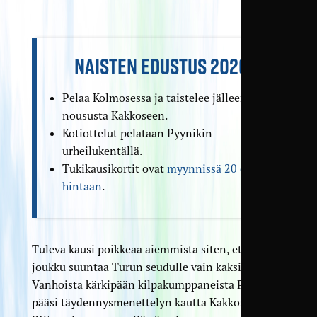
NAISTEN EDUSTUS 2026
Pelaa Kolmosessa ja taistelee jälleen
noususta Kakkoseen.
Kotiottelut pelataan Pyynikin
urheilukentällä.
Tukikausikortit ovat
myynnissä 20 euron
hintaan
.
Tuleva kausi poikkeaa aiemmista siten, että
joukku suuntaa Turun seudulle vain kaksi kertaa.
Vanhoista kärkipään kilpakumppaneista PaiHa
pääsi täydennys­menettelyn kautta Kakkoseen ja