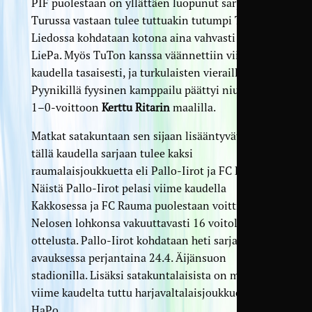
PIF puolestaan on yllättäen luopunut sarjasta.
Turussa vastaan tulee tuttuakin tutumpi TuTo ja
Liedossa kohdataan kotona aina vahvasti pelaava
LiePa. Myös TuTon kanssa väännettiin viime
kaudella tasaisesti, ja turkulaisten vieraillessa
Pyynikillä fyysinen kamppailu päättyi niukkaan
1–0-voittoon
Kerttu Ritarin
maalilla.
Matkat satakuntaan sen sijaan lisääntyvät, sillä
tällä kaudella sarjaan tulee kaksi
raumalaisjoukkuetta eli Pallo-Iirot ja FC Rauma.
Näistä Pallo-Iirot pelasi viime kaudella
Kakkosessa ja FC Rauma puolestaan voitti oman
Nelosen lohkonsa vakuuttavasti 16 voitolla 24
ottelusta. Pallo-Iirot kohdataan heti sarjan
avauksessa perjantaina 24.4. Äijänsuon
stadionilla. Lisäksi satakuntalaisista on mukana
viime kaudelta tuttu harjavaltalais­joukkue FC
HaPo.