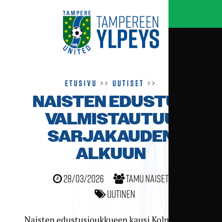
Etusivu
>>
Uutiset
>>
NAISTEN EDUSTUS
VALMISTAUTUU
SARJA­KAUDEN
ALKUUN
28/03/2026
TamU naiset
Uutinen
Naisten edustusjoukkueen kausi Kolmosessa