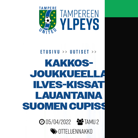
Etusivu
>>
Uutiset
>>
KAKKOS­
JOUKKUEELLA
ILVES-KISSAT
LAUANTAINA
SUOMEN CUPISSA
05/04/2022
TamU 2
Otteluennakko