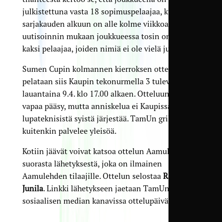
julkistettuna vasta 18 sopimuspelaajaa, kun
sarjakauden alkuun on alle kolme viikkoa. Seuran
uutisoinnin mukaan joukkueessa tosin on lisäksi
kaksi pelaajaa, joiden nimiä ei ole vielä julkaistu.
Sumen Cupin kolmannen kierroksen ottelu
pelataan siis Kaupin tekonurmella 3 tulevana
lauantaina 9.4. klo 17.00 alkaen. Otteluun on
vapaa pääsy, mutta anniskelua ei Kaupissa voida
lupateknisistä syistä järjestää. TamUn grilli
kuitenkin palvelee yleisöä.
Kotiin jäävät voivat katsoa ottelun Aamulehden
suorasta lähetyksestä, joka on ilmainen
Aamulehden tilaajille. Ottelun selostaa
Rasmus
Junila
. Linkki lähetykseen jaetaan TamUn
sosiaalisen median kanavissa ottelupäivänä.