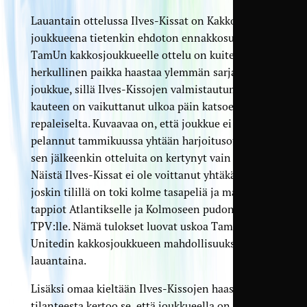
Lauantain ottelussa Ilves-Kissat on Kakkosen
joukkueena tietenkin ehdoton ennakkosuosikki.
TamUn kakkosjoukkueelle ottelu on kuitenkin
herkullinen paikka haastaa ylemmän sarjan
joukkue, sillä Ilves-Kissojen valmistautuminen
kauteen on vaikuttanut ulkoa päin katsoen
repaleiselta. Kuvaavaa on, että joukkue ei
pelannut tammikuussa yhtään harjoitusottelua, ja
sen jälkeenkin otteluita on kertynyt vain viisi.
Näistä Ilves-Kissat ei ole voittanut yhtäkään,
joskin tilillä on toki kolme tasapeliä ja maalin
tappiot Atlantikselle ja Kolmoseen pudonneelle
TPV:lle. Nämä tulokset luovat uskoa Tampere
Unitedin kakkosjoukkueen mahdollisuuksiin
lauantaina.
Lisäksi omaa kieltään Ilves-Kissojen haastavasta
tilanteesta kertoo se, että joukkueella on