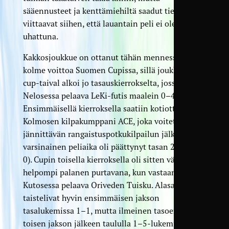
sääennusteet ja kenttämiehiltä saadut tiedot
viittaavat siihen, että lauantain peli ei ole
uhattuna.
Kakkosjoukkue on ottanut tähän mennessä jo
kolme voittoa Suomen Cupissa, sillä joukkueen
cup-taival alkoi jo tasauskierrokselta, jossa kaatui
Nelosessa pelaava LeKi-futis maalein 0–4 (0–2).
Ensimmäisellä kierroksella saatiin kotiotteluun
Kolmosen kilpakumppani ACE, joka voitettiin
jännittävän rangaistuspotkukilpailun jälkeen, kun
varsinainen peliaika oli päättynyt tasan 2–2 (2–
0). Cupin toisella kierroksella oli sitten vähän
helpompi palanen purtavana, kun vastaan tuli
Kutosessa pelaava Oriveden Tuisku. Alasarjalaiset
taistelivat hyvin ensimmäisen jakson
tasalukemissa 1–1, mutta ilmeinen tasoero näkyi
toisen jakson jälkeen taululla 1–5-lukemina.