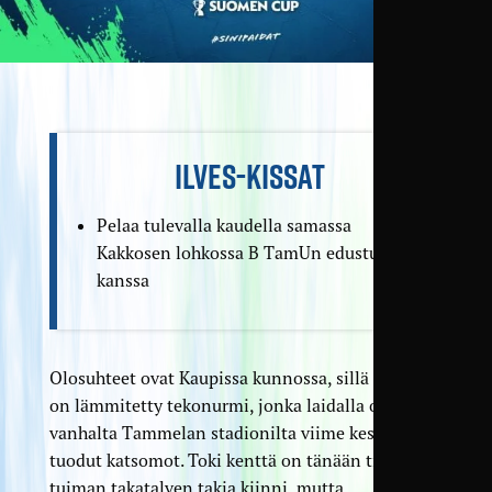
ILVES-KISSAT
Pelaa tulevalla kaudella samassa
Kakkosen lohkossa B TamUn edustuksen
kanssa
Olosuhteet ovat Kaupissa kunnossa, sillä kyseessä
on lämmitetty tekonurmi, jonka laidalla on
vanhalta Tammelan stadionilta viime kesäksi
tuodut katsomot. Toki kenttä on tänään tiistaina
tuiman takatalven takia kiinni, mutta