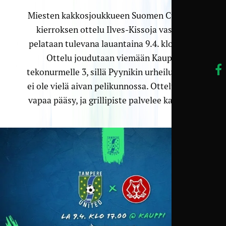
Miesten kakkosjoukkueen Suomen Cupin 3.
kierroksen ottelu Ilves-Kissoja vastaan
pelataan tulevana lauantaina 9.4. klo 17.00.
Ottelu joudutaan viemään Kaupin
tekonurmelle 3, sillä Pyynikin urheilukenttä
ei ole vielä aivan pelikunnossa. Otteluun on
vapaa pääsy, ja grillipiste palvelee katsojia.