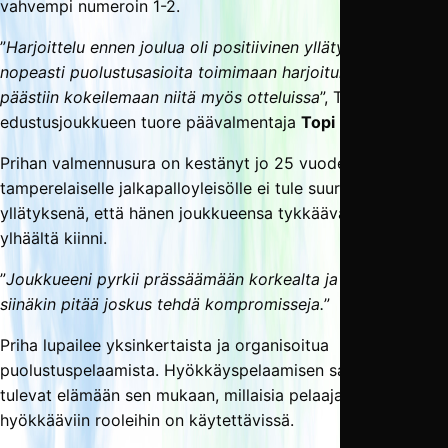
vahvempi numeroin 1-2.
”
Harjoittelu ennen joulua oli positiivinen yllätys. Saatiin
nopeasti puolustusasioita toimimaan harjoituksissa ja
päästiin kokeilemaan niitä myös otteluissa
”, TamUn
edustusjoukkueen tuore päävalmentaja
Topi Priha
kertoo.
Prihan valmennusura on kestänyt jo 25 vuoden ajan, joten
tamperelaiselle jalkapalloyleisölle ei tule suurena
yllätyksenä, että hänen joukkueensa tykkäävät ottaa
ylhäältä kiinni.
”
Joukkueeni pyrkii prässäämään korkealta ja kovaa, vaikka
siinäkin pitää joskus tehdä kompromisseja.
”
Priha lupailee yksinkertaista ja organisoitua
puolustuspelaamista. Hyökkäyspelaamisen sapluunat
tulevat elämään sen mukaan, millaisia pelaajatyyppejä
hyökkääviin rooleihin on käytettävissä.