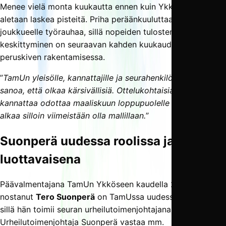
Menee vielä monta kuukautta ennen kuin Ykkösessä
aletaan laskea pisteitä. Priha peräänkuuluttaakin
joukkueelle työrauhaa, sillä nopeiden tulosten sijaan
keskittyminen on seuraavan kahden kuukauden ajan hyvän
peruskiven rakentamisessa.
”
TamUn yleisölle, kannattajille ja seurahenkilöille haluaisin
sanoa, että olkaa kärsivällisiä. Ottelukohtaisia tuloksia
kannattaa odottaa maaliskuun loppupuolelle asti. Homma
alkaa silloin viimeistään olla mallillaan.
”
Suonperä uudessa roolissa ja
luottavaisena
Päävalmentajana TamUn Ykköseen kaudella 2024
nostanut
Tero Suonperä
on TamUssa uudessa roolissa,
sillä hän toimii seuran urheilutoimenjohtajana.
Urheilutoimenjohtaja Suonperä vastaa mm.