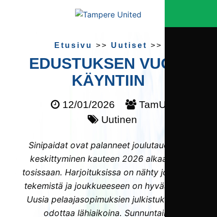
Etusivu
>>
Uutiset
>>
EDUSTUKSEN VUOSI
KÄYNTIIN
12/01/2026
TamU
Uutinen
Sinipaidat ovat palanneet joulutauolta ja
keskittyminen kauteen 2026 alkaa taas
tosissaan. Harjoituksissa on nähty jo hyvää
tekemistä ja joukkueeseen on hyvää imua.
Uusia pelaajasopimuksien julkistuksia voi
odottaa lähiaikoina. Sunnuntaina