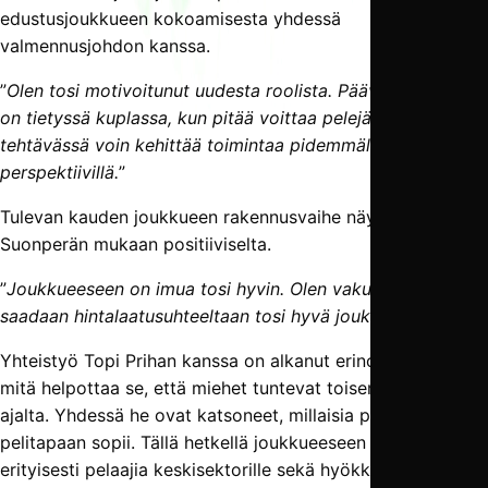
edustusjoukkueen kokoamisesta yhdessä
valmennusjohdon kanssa.
”
Olen tosi motivoitunut uudesta roolista. Päävalmentajana
on tietyssä kuplassa, kun pitää voittaa pelejä, mutta tässä
tehtävässä voin kehittää toimintaa pidemmällä
perspektiivillä.
”
Tulevan kauden joukkueen rakennusvaihe näyttää
Suonperän mukaan positiiviselta.
”
Joukkueeseen on imua tosi hyvin. Olen vakuuttunut, että
saadaan hintalaatusuhteeltaan tosi hyvä joukkue.
”
Yhteistyö Topi Prihan kanssa on alkanut erinomaisesti,
mitä helpottaa se, että miehet tuntevat toisensa pitkältä
ajalta. Yhdessä he ovat katsoneet, millaisia pelaajia
pelitapaan sopii. Tällä hetkellä joukkueeseen haetaan
erityisesti pelaajia keskisektorille sekä hyökkäyspäähän.