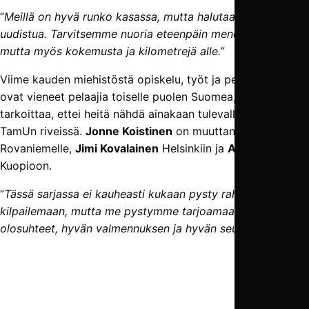
”
Meillä on hyvä runko kasassa, mutta halutaan myös
uudistua. Tarvitsemme nuoria eteenpäin meneviä pelaajia,
mutta myös kokemusta ja kilometrejä alle.
”
Viime kauden miehistöstä opiskelu, työt ja perhetilanteet
ovat vieneet pelaajia toiselle puolen Suomea, mikä
tarkoittaa, ettei heitä nähdä ainakaan tulevalla kaudella
TamUn riveissä.
Jonne Koistinen
on muuttanut
Rovaniemelle,
Jimi Kovalainen
Helsinkiin ja
Arttu Mättö
Kuopioon.
”
Tässä sarjassa ei kauheasti kukaan pysty rahalla
kilpailemaan, mutta me pystymme tarjoamaan hyvät
olosuhteet, hyvän valmennuksen ja hyvän seuran.
”