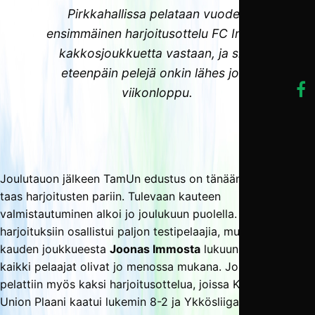
Pirkkahallissa pelataan vuoden
ensimmäinen harjoitusottelu FC Interin
kakkosjoukkuetta vastaan, ja siitä
eteenpäin pelejä onkin lähes joka
viikonloppu.
Joulutauon jälkeen TamUn edustus on tänään palannut
taas harjoitusten pariin. Tulevaan kauteen
valmistautuminen alkoi jo joulukuun puolella. Loppuvuoden
harjoituksiin osallistui paljon testipelaajia, mutta viime
kauden joukkueesta
Joonas Immosta
lukuun ottamatta
kaikki pelaajat olivat jo menossa mukana. Joulukuussa
pelattiin myös kaksi harjoitusottelua, joissa Kakkosen
Union Plaani kaatui lukemin 8-2 ja Ykkösliigan Haka oli