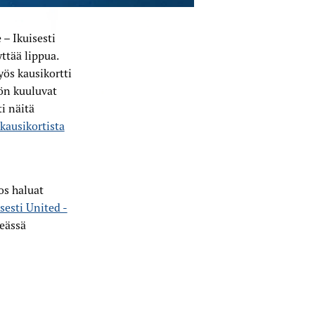
– Ikuisesti
ttää lippua.
ös kausikortti
ön kuuluvat
i näitä
kausikortista
jos haluat
sesti United -
eässä