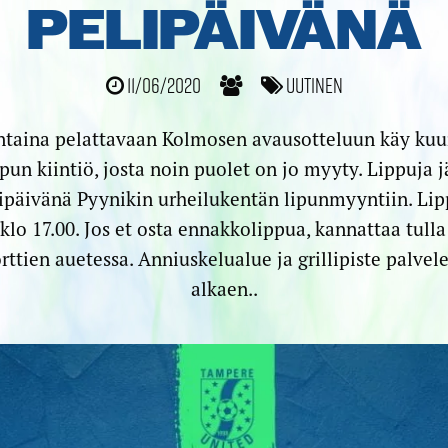
PELIPÄIVÄNÄ
11/06/2020
Uutinen
ntaina pelattavaan Kolmosen avausotteluun käy ku
un kiintiö, josta noin puolet on jo myyty. Lippuja 
ipäivänä Pyynikin urheilukentän lipunmyyntiin. Lip
 klo 17.00. Jos et osta ennakkolippua, kannattaa tulla 
rttien auetessa. Anniuskelualue ja grillipiste palvele
alkaen..