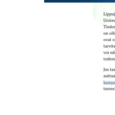
Lippuj
United
Tiedos
on oll
ovat o
tarvit
voi ed
toden
Jos ta
autta
kampa
tunne