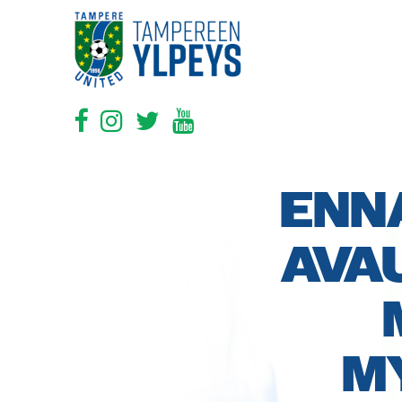
ENN
AVA
M