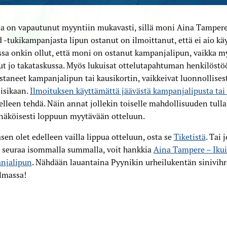
a on vapautunut myyntiin mukavasti, sillä moni Aina Tampere 
 -tukikampanjasta lipun ostanut on ilmoittanut, että ei aio käy
sa onkin ollut, että moni on ostanut kampanjalipun, vaikka my
ut jo takataskussa. Myös lukuisat ottelutapahtuman henkilöstö
staneet kampanjalipun tai kausikortin, vaikkeivat luonnollisest
sisikaan.
Ilmoituksen käyttämättä jäävästä kampanjalipusta tai 
elleen tehdä. Näin annat jollekin toiselle mahdollisuuden tulla
näköisesti loppuun myytävään otteluun.
asen olet edelleen vailla lippua otteluun, osta se
Tiketistä
. Tai 
a seuraa isommalla summalla, voit hankkia
Aina Tampere – Ikui
njalipun
. Nähdään lauantaina Pyynikin urheilukentän sinivihr
lmassa!