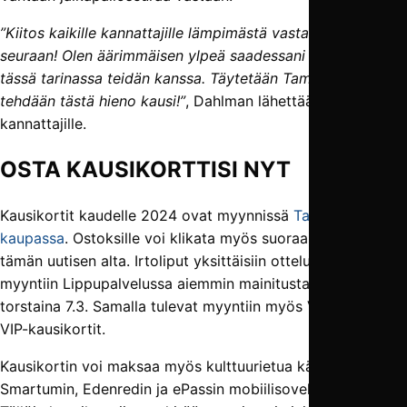
”Kiitos kaikille kannattajille lämpimästä vastaanotosta
seuraan! Olen äärimmäisen ylpeä saadessani olla mukana
tässä tarinassa teidän kanssa. Täytetään Tammela ja
tehdään tästä hieno kausi!”
, Dahlman lähettää terveiset
kannattajille.
OSTA KAUSIKORTTISI NYT
Kausikortit kaudelle 2024 ovat myynnissä
TamU-
kaupassa
. Ostoksille voi klikata myös suoraan napeista
tämän uutisen alta. Irtoliput yksittäisiin otteluihin tulevat
myyntiin Lippupalvelussa aiemmin mainitusta poiketen
torstaina 7.3. Samalla tulevat myyntiin myös VIP-liput ja
VIP-kausikortit.
Kausikortin voi maksaa myös kulttuurietua käyttäen
Smartumin, Edenredin ja ePassin mobiili­­sovelluksilla.