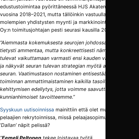
edustus­toimintaa pyörittäneessä HJS Akatemia Ry:ssä
vuosina 2018–2021, mutta tällöinkin vastuulla oli
molempien yhdistysten myynti ja markkinointi. VJS Vantaa
Oy:n toimitus­­johtajan pesti seurasi kausilla 2022–2023.
”Aiemmasta kokemuksesta seurojen johdossa on hyvä
tietysti ammentaa, mutta konkreettisesti nämäkin asiat
tulevat vaikuttamaan varmasti ensi kauden valmisteluissa
ja näkyvät seuran tulevan strategian myötä arjessa läpi
seuran. Vaatimustason nostaminen entisestään ja
toiminnan ammattimaistaminen kaikilla tasoilla on seuran
kehittymisen edellytys, jotta voimme saavuttaa
kunnianhimoiset tavoitteemme.”
Syyskuun uutisoinnissa
mainittiin että olet mukana myös
pelaajien rekrytoinnissa, missä pelaajasopimuksissa on
’Dallan’
näpit pelissä?
”
Eemeli Peltonen
tekee loistavaa työtä