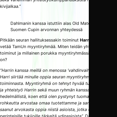
kivijalkaa.”
Dahlmanin kanssa istuttiin alas Old Matesiin
Suomen Cupin arvonnan yhteydessä
Pitkään seuran hallituksessakin toiminut
Harri Karvinen
vetää TamUn myyntiryhmää. Miten teidän yhteispeli on
toiminut ja millainen porukka myyntiryhmässä tällä hetkellä
on?
”Harrin kanssa meillä on menossa ’vahdinvaihtovuosi’ eli
Harri siirtää minulle oppia seuran myyntiryhmän
toiminnasta. Myyntiryhmä on tehnyt hyvää tulosta aiemmin
ja yhteistyö Harrin sekä muun ryhmän kanssa on
hedelmällistä, koen että olen pystynyt tuomaan myyntiin
rohkeutta arvostaa omaa tuotettamme ja samalla olen
saanut arvokasta oppia niistä asioista, jotka ovat seuran
perinteisille tukijoille tärkeitä ydinasioista”, Dahlman