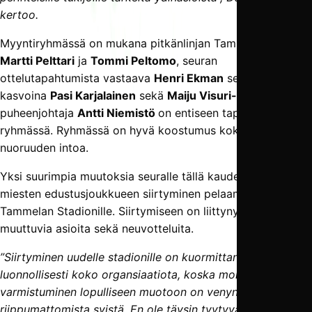
kertoo.
Myyntiryhmässä on mukana pitkänlinjan TamUlaisia kuten
Martti Pelttari
ja
Tommi Peltomo
, seuran
ottelutapahtumista vastaava
Henri Ekman
sekä uusina
kasvoina
Pasi Karjalainen
sekä
Maiju Visuri-Kulo
. Seuran
puheenjohtaja
Antti Niemistö
on entiseen tapaan mukana
ryhmässä. Ryhmässä on hyvä koostumus kokemusta sekä
nuoruuden intoa.
Yksi suurimpia muutoksia seuralle tällä kaudella on
miesten edustusjoukkueen siirtyminen pelaamaan uudelle
Tammelan Stadionille. Siirtymiseen on liittynyt paljon
muuttuvia asioita sekä neuvotteluita.
”Siirtyminen uudelle stadionille on kuormittanut
luonnollisesti koko organsiaatiota, koska monen asian
varmistuminen lopulliseen muotoon on venynyt meistä
riippumattomista syistä. En ole täysin tyytyväinen siihen,