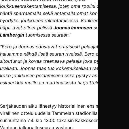
joukkueenrakentamisessa, joten oma roolini on tukea
häntä sparraamalla sekä antamalla omat kontaktini
hyödyksi joukkueen rakentamisessa. Konkreettisesti omat
näpit ovat olleet pelissä
Joonas Immosen
sekä
Eero
Lambergin
tuomisessa seuraan.”
”Eero ja Joonas edustavat erityisesti pelaajatyyppejä, joita
haluamme nähdä lisää seuran riveissä, Eero on nuori,
sitoutunut ja kovaa treenaava pelaaja joka pyrkii eteenpäin
urallaan. Joonas taas tuo kokemuksellaan rauhallisuutta
koko joukkueen pelaamiseen sekä pystyy antamaan
esimerkkiä muille ammattimaisesta harjoittelusta.”
Sarjakauden alku lähestyy historiallinen ensimmäinen
virallinen ottelu uudella Tammelan stadionilla pelataan
sunnuntaina 7.4. klo 13.00 takaisin Kakkoseen noussutta
Vantaan jalkapalloseuraa vastaan.