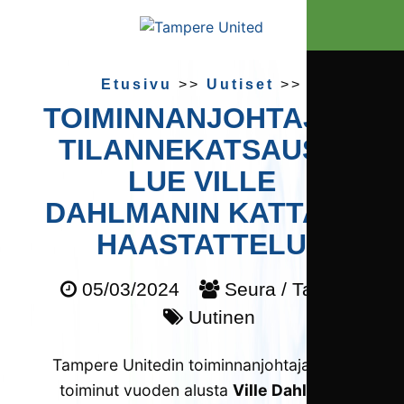
Etusivu
>>
Uutiset
>>
TOIMINNANJOHTAJAN
TILANNEKATSAUS –
LUE VILLE
DAHLMANIN KATTAVA
HAASTATTELU
05/03/2024
Seura / TamU
Uutinen
Tampere Unitedin toiminnanjohtajana on
toiminut vuoden alusta
Ville Dahlman
.