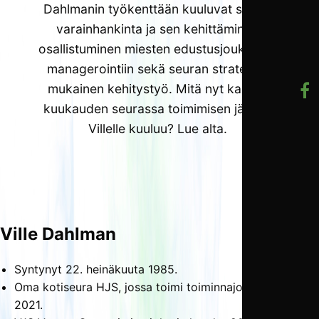
Dahlmanin työkenttään kuuluvat seuran
varain­hankinta ja sen kehittäminen,
osallistuminen miesten edustus­joukkueen
managerointiin sekä seuran strategian
mukainen kehitystyö. Mitä nyt kahden
kuukauden seurassa toimimisen jälkeen
Villelle kuuluu? Lue alta.
Ville Dahlman
Syntynyt 22. heinäkuuta 1985.
Oma kotiseura HJS, jossa toimi toiminnajohtajana 2015–
2021.