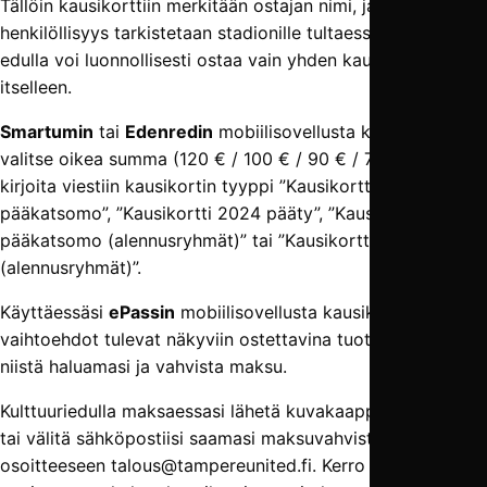
Tällöin kausikorttiin merkitään ostajan nimi, ja
henkilöllisyys tarkistetaan stadionille tultaessa. Kulttuuri­
edulla voi luonnollisesti ostaa vain yhden kausikortin
itselleen.
Smartumin
tai
Edenredin
mobiili­­sovellusta käyttäessäsi
valitse oikea summa (120 € / 100 € / 90 € / 70 €). Lisäksi
kirjoita viestiin kausikortin tyyppi ”Kausikortti 2024
pääkatsomo”, ”Kausikortti 2024 pääty”, ”Kausikortti 2024
pääkatsomo (alennusryhmät)” tai ”Kausikortti 2024 pääty
(alennusryhmät)”.
Käyttäessäsi
ePassin
mobiilisovellusta kausikortti­
vaihtoehdot tulevat näkyviin ostettavina tuotteina. Valitse
niistä haluamasi ja vahvista maksu.
Kulttuuriedulla maksaessasi lähetä kuvakaappaus kuitista
tai välitä sähköpostiisi saamasi maksuvahvistus
osoitteeseen talous@tampereunited.fi. Kerro samalla, mihin