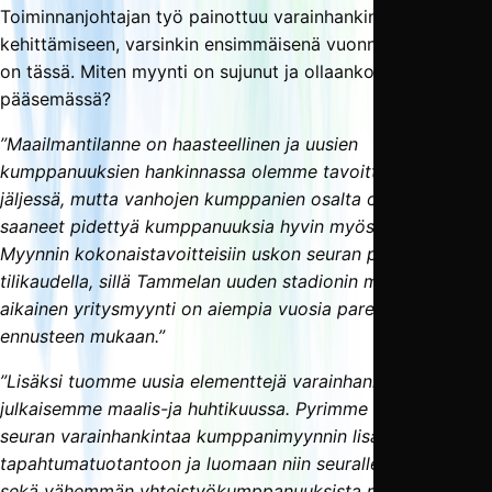
Toiminnanjohtajan työ painottuu varainhankintaan ja sen
kehittämiseen, varsinkin ensimmäisenä vuonna pääpaino
on tässä. Miten myynti on sujunut ja ollaanko tavoitteisiin
pääsemässä?
”Maailmantilanne on haasteellinen ja uusien
kumppanuuksien hankinnassa olemme tavoitteesta
jäljessä, mutta vanhojen kumppanien osalta olemme
saaneet pidettyä kumppanuuksia hyvin myös tälle vuotta.
Myynnin kokonaistavoitteisiin uskon seuran pääsevän tällä
tilikaudella, sillä Tammelan uuden stadionin myötä kauden
aikainen yritysmyynti on aiempia vuosia parempi
ennusteen mukaan.”
”Lisäksi tuomme uusia elementtejä varainhankintaan, joita
julkaisemme maalis-ja huhtikuussa. Pyrimme laajentamaan
seuran varainhankintaa kumppanimyynnin lisäsi myös
tapahtumatuotantoon ja luomaan niin seuralle vahvempaa
sekä vähemmän yhteistyökumppanuuksista riippuvaista