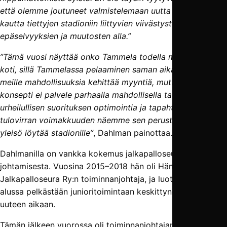
että olemme joutuneet valmistelemaan uutta ja tärkeää
kautta tiettyjen stadioniin liittyvien viivästysten,
epäselvyyksien ja muutosten alla.”
”Tämä vuosi näyttää onko Tammela todella meidän uusi
koti, sillä Tammelassa pelaaminen saman aikaisesti luo
meille mahdollisuuksia kehittää myyntiä, mutta stadionin
konsepti ei palvele parhaalla mahdollisella tavalla
urheilullisen suorituksen optimointia ja tapahtumien
tulovirran voimakkuuden näemme sen perusteella miten
yleisö löytää stadionille”
, Dahlman painottaa.
Dahlmanilla on vankka kokemus jalkapalloseuran
johtamisesta. Vuosina 2015–2018 hän oli Hämeenlinnan
Jalkapalloseura Ry:n toiminnan­johtaja, ja luotsasi pestin
alussa pelkästään juniori­toimintaan keskittyneen seuraan
uuteen aikaan.
Tämän jälkeen vuorossa oli toiminnan­johtajan tehtävä