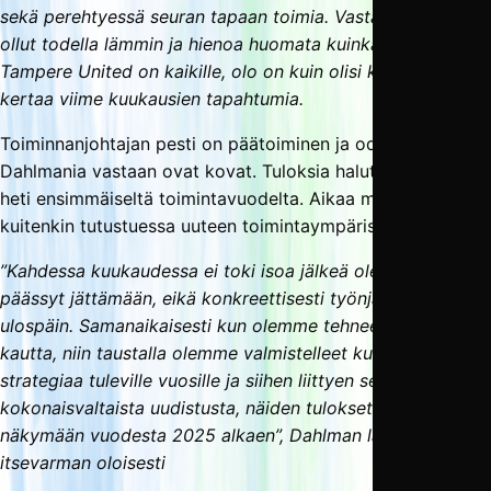
sekä perehtyessä seuran tapaan toimia. Vastaanotto on
ollut todella lämmin ja hienoa huomata kuinka tärkeä asia
Tampere United on kaikille, olo on kuin olisi kotiin tullut”,
kertaa viime kuukausien tapahtumia.
Toiminnanjohtajan pesti on päätoiminen ja odotukset
Dahlmania vastaan ovat kovat. Tuloksia halutaan nähdä
heti ensimmäiseltä toimintavuodelta. Aikaa menee
kuitenkin tutustuessa uuteen toimintaympäristöön.
”Kahdessa kuukaudessa ei toki isoa jälkeä ole vielä
päässyt jättämään, eikä konkreettisesti työnjälki näy vielä
ulospäin. Samanaikaisesti kun olemme tehneet tulevaa
kautta, niin taustalla olemme valmistelleet kunnianhimoista
strategiaa tuleville vuosille ja siihen liittyen seuran myynnin
kokonaisvaltaista uudistusta, näiden tulokset tulevat
näkymään vuodesta 2025 alkaen”, Dahlman lataa
itsevarman oloisesti