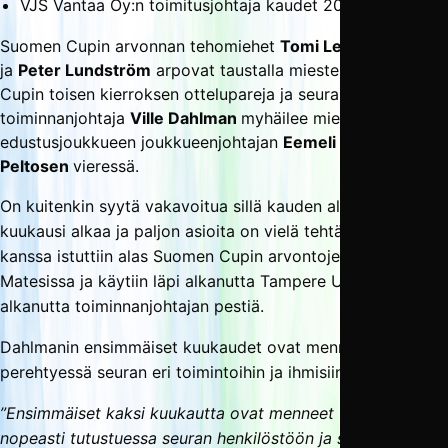
VJS Vantaa Oy:n toimitusjohtaja kaudet 2022–2023.
Suomen Cupin arvonnan tehomiehet
Tomi Leivo-Jokimäki
ja
Peter Lundström
arpovat taustalla miesten Suomen
Cupin toisen kierroksen ottelupareja ja seuran tuore
toiminnanjohtaja
Ville Dahlman
myhäilee miesten
edustusjoukkueen joukkueenjohtajan
Eemeli
Peltosen
vieressä.
On kuitenkin syytä vakavoitua sillä kauden alkuun on vain
kuukausi alkaa ja paljon asioita on vielä tehtävänä. Villen
kanssa istuttiin alas Suomen Cupin arvontojen jälkeen Old
Matesissa ja käytiin läpi alkanutta Tampere Unitedin
alkanutta toiminnanjohtajan pestiä.
Dahlmanin ensimmäiset kuukaudet ovat menneet
perehtyessä seuran eri toimintoihin ja ihmisiin.
”Ensimmäiset kaksi kuukautta ovat menneet todella
nopeasti tutustuessa seuran henkilöstöön ja sidosryhmiin